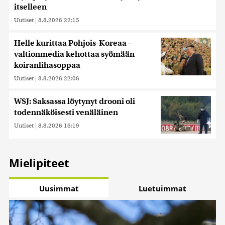
itselleen
Uutiset
|
8.8.2026 22:15
Helle kurittaa Pohjois-Koreaa –
valtionmedia kehottaa syömään
koiranlihasoppaa
Uutiset
|
8.8.2026 22:06
WSJ: Saksassa löytynyt drooni oli
todennäköisesti venäläinen
Uutiset
|
8.8.2026 16:19
Mielipiteet
Uusimmat
Luetuimmat