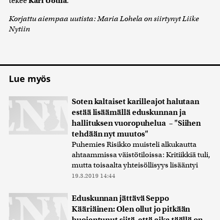
tekee
Kari Uotila
.
Korjattu aiempaa uutista: Maria Lohela on siirtynyt Liike
Nytiin
Lue myös
Soten kaltaiset karilleajot halutaan
estää lisäämällä eduskunnan ja
hallituksen vuoropuhelua – "Siihen
tehdään nyt muutos"
Puhemies Risikko muisteli alkukautta
ahtaammissa väistötiloissa: Kritiikkiä tuli,
mutta toisaalta yhteisöllisyys lisääntyi
19.3.2019 14:44
Eduskunnan jättävä Seppo
Kääriäinen: Olen ollut jo pitkään
huojentunut siitä, että aika täällä on