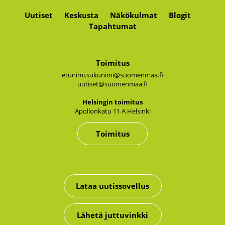
Uutiset
Keskusta
Näkökulmat
Blogit
Tapahtumat
Toimitus
etunimi.sukunimi@suomenmaa.fi
uutiset@suomenmaa.fi
Hel­sin­gin toi­mi­tus
Apol­lon­ka­tu 11 A Hel­sin­ki
Toimitus
Lataa uutissovellus
Lähetä juttuvinkki