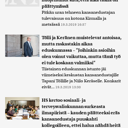
päättymässä
Pitkän uran tehneen kansanedustajan
tulevaisuus on kotona Kirmalla ja
metsässä
19.3.2019 16:37
Tölli ja Keränen muistelevat antoisaa,
mutta raskastakin aikaa
eduskunnassa – "Joihinkin asioihin
olen voinut vaikuttaa, mutta tämä työ
ei tule koskaan valmiiksi"
Tiistainen eduskunnan istunto jäi
viimeiseksi keskustan kansanedustajille
Tapani Töllille ja Niilo Keräselle. Konkarit
eivät...
19.3.2019 13:30
HS kertoo sosiaali- ja
terveysvaliokunnan surkeasta
ilmapiiristä – kauden päätteeksi eräs
kansanedustaja puuskahti
kollegoilleen, ettei halua nähdä heitä