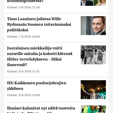
kruununprinsessa?
Uutiset
|
3.8.2026 21:46
Timo Laaninen julistaa Wille
Rydmanin Suomen taitavimmaksi
poliitikoksi
Uutiset
|
7.8.2026 18:09
Juutalainen miekkailija voitti
natseille mitalin ja kohotti kätensä
Hitler-tervehdykseen – Miksi
ihmeessä?
Uutiset
|
6.8.2026 21:31
HS: Kaikkonen puoluejohtajien
ykkönen
Uutiset
|
8.8.2026 13:09
Ihmiset kahmivat nyt näitä tuotteita