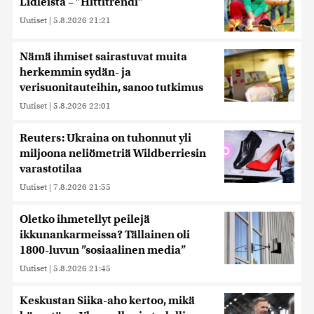
Lidleistä – ”Hittitrendi”
Uutiset
|
5.8.2026 21:21
Nämä ihmiset sairastuvat muita
herkemmin sydän- ja
verisuonitauteihin, sanoo tutkimus
Uutiset
|
5.8.2026 22:01
Reuters: Ukraina on tuhonnut yli
miljoona neliömetriä Wildberriesin
varastotilaa
Uutiset
|
7.8.2026 21:55
Oletko ihmetellyt peilejä
ikkunankarmeissa? Tällainen oli
1800-luvun ”sosiaalinen media”
Uutiset
|
5.8.2026 21:45
Keskustan Siika-aho kertoo, mikä