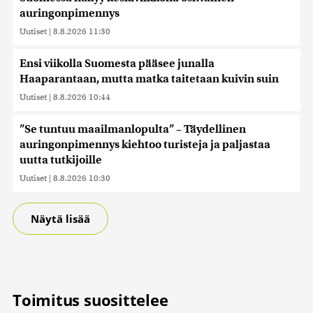
kerätty, kun olet käyttänyt heidän palvelujaan. Tietoja
auringonpimennys
saatetaan myös siirtää ulkomaille.
Uutiset
|
8.8.2026 11:30
Ensi viikolla Suomesta pääsee junalla
Haaparantaan, mutta matka taitetaan kuivin suin
Uutiset
|
8.8.2026 10:44
”Se tuntuu maailmanlopulta” – Täydellinen
auringonpimennys kiehtoo turisteja ja paljastaa
uutta tutkijoille
Uutiset
|
8.8.2026 10:30
Näytä lisää
Toimitus suosittelee