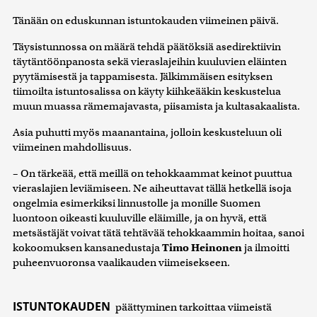
Tänään on eduskunnan istuntokauden viimeinen päivä.
Täysistunnossa on määrä tehdä päätöksiä asedirektiivin
täytäntöönpanosta sekä vieraslajeihin kuuluvien eläinten
pyytämisestä ja tappamisesta. Jälkimmäisen esityksen
tiimoilta istuntosalissa on käyty kiihkeääkin keskustelua
muun muassa rämemajavasta, piisamista ja kultasakaalista.
Asia puhutti myös maanantaina, jolloin keskusteluun oli
viimeinen mahdollisuus.
– On tärkeää, että meillä on tehokkaammat keinot puuttua
vieraslajien leviämiseen. Ne aiheuttavat tällä hetkellä isoja
ongelmia esimerkiksi linnustolle ja monille Suomen
luontoon oikeasti kuuluville eläimille, ja on hyvä, että
metsästäjät voivat tätä tehtävää tehokkaammin hoitaa, sanoi
kokoomuksen kansanedustaja
Timo Heinonen
ja ilmoitti
puheenvuoronsa vaalikauden viimeisekseen.
ISTUNTOKAUDEN
päättyminen tarkoittaa viimeistä