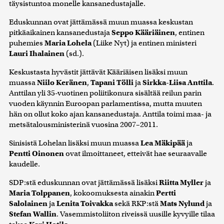
täysistuntoa monelle kansanedustajalle.
Eduskunnan ovat jättämässä muun muassa keskustan
pitkäaikainen kansanedustaja
Seppo Kääriäinen
, entinen
puhemies
Maria Lohela
(Liike Nyt) ja entinen ministeri
Lauri Ihalainen
(sd.).
Keskustasta hyvästit jättävät Kääriäisen lisäksi muun
muassa
Niilo Keränen
,
Tapani Tölli
ja
Sirkka-Liisa Anttila
.
Anttilan yli 35-vuotinen poliitikonura sisältää reilun parin
vuoden käynnin Euroopan parlamentissa, mutta muuten
hän on ollut koko ajan kansanedustaja. Anttila toimi maa- ja
metsätalousministerinä vuosina 2007–2011.
Sinisistä Lohelan lisäksi muun muassa
Lea Mäkipää
ja
Pentti Oinonen
ovat ilmoittaneet, etteivät hae seuraavalle
kaudelle.
SDP:stä eduskunnan ovat jättämässä lisäksi
Riitta Myller
ja
Maria Tolppanen
, kokoomuksesta ainakin
Pertti
Salolainen
ja
Lenita Toivakka
sekä RKP:stä
Mats Nylund
ja
Stefan Wallin
. Vasemmistoliiton riveissä uusille kyvyille tilaa