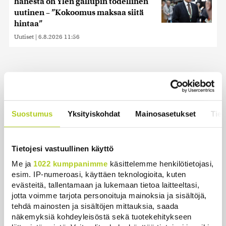
hänestä on Ylen gallupin todellinen
uutinen – ”Kokoomus maksaa siitä
hintaa”
Uutiset
|
6.8.2026 11:56
Uusimmat
Suostumus
Yksityiskohdat
Mainosasetukset
Tiet
Historia | Sensaatiolehti piti piilottaa
olympiayleisöltä – oli liian raju myös natseille
itselleen
Tietojesi vastuullinen käyttö
Uutiset
|
8.8.2026 22:15
Me ja
1022 kumppanimme
käsittelemme henkilötietojasi,
esim. IP-numeroasi, käyttäen teknologioita, kuten
Helle kurittaa Pohjois-Koreaa – valtionmedia
evästeitä, tallentamaan ja lukemaan tietoa laitteeltasi,
kehottaa syömään koiranlihasoppaa
jotta voimme tarjota personoituja mainoksia ja sisältöjä,
Uutiset
|
8.8.2026 22:06
tehdä mainosten ja sisältöjen mittauksia, saada
näkemyksiä kohdeyleisöstä sekä tuotekehitykseen
WSJ: Saksassa löytynyt drooni oli todennäköisesti