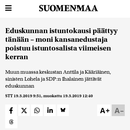
Eduskunnan istuntokausi päättyy
tänään – moni kansanedustaja
poistuu istuntosalista viimeisen
kerran
Muun muassa keskustan Anttila ja Kääriäinen,
sinisten Lohela ja SDP:n Ihalainen jättävät
eduskunnan
STT
19.3.2019 9:51
, muokattu
19.3.2019 12:40
A+
A–