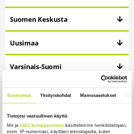
Suomen Keskusta
Uusimaa
Varsinais-Suomi
Suostumus
Yksityiskohdat
Mainosasetukset
Tiet
Uutiset
Tietojesi vastuullinen käyttö
Uusimmat
Luetuimmat
Me ja
1022 kumppanimme
käsittelemme henkilötietojasi,
esim. IP-numeroasi, käyttäen teknologioita, kuten