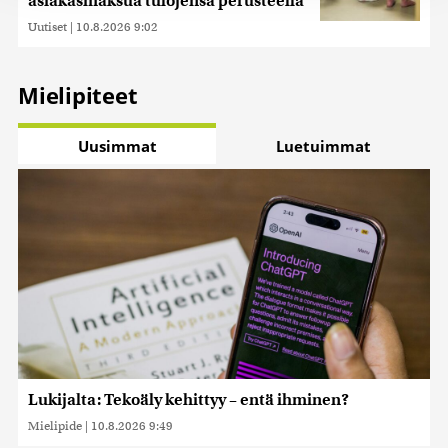
asiakasmaksua tulojensa perusteella
jaamme sosiaalisen median, mainosalan ja analytiikka-
Uutiset
|
10.8.2026 9:02
alan kumppaneillemme tietoja siitä, miten käytät
sivustoamme. Kumppanimme voivat yhdistää näitä
tietoja muihin tietoihin, joita olet antanut heille tai joita on
Mielipiteet
kerätty, kun olet käyttänyt heidän palvelujaan. Tietoja
saatetaan myös siirtää ulkomaille.
Uusimmat
Luetuimmat
Lukijalta: Tekoäly kehittyy – entä ihminen?
Mielipide
|
10.8.2026 9:49