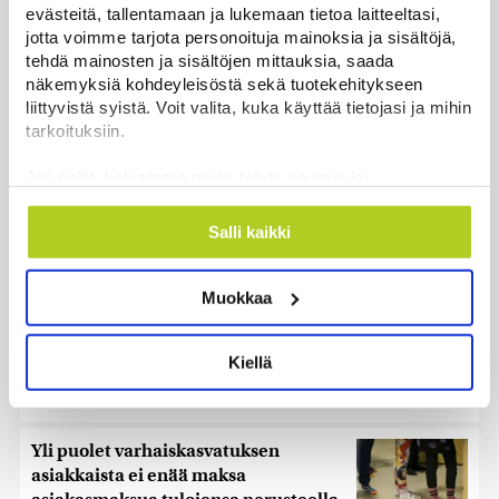
evästeitä, tallentamaan ja lukemaan tietoa laitteeltasi,
jotta voimme tarjota personoituja mainoksia ja sisältöjä,
tehdä mainosten ja sisältöjen mittauksia, saada
näkemyksiä kohdeyleisöstä sekä tuotekehitykseen
liittyvistä syistä. Voit valita, kuka käyttää tietojasi ja mihin
tarkoituksiin.
Jos sallit, haluamme myös tehdä seuraavia:
Kerätä tietoja maantieteellisestä sijainnistasi,
Katseet yötaivaalle – tämä on paras hetki nähdä
mahdollisesti muutaman metrin tarkkuudella
Salli kaikki
perseideja
Tunnistaa laitteesi skannaamalla sen
Uutiset
|
10.8.2026 9:12
ominaispiirteitä aktiivisesti (sormenjäljen
Muokkaa
muodostaminen)
Sepelkyyhkyn, merihanhen ja
Lue lisää siitä, miten henkilötietojasi käsitellään ja miten
kanadanhanhen metsästyskausi
voit määrittää asetuksesi
tiedot-osiossa
. Voit muuttaa
Kiellä
alkaa
suostumustasi tai peruuttaa sen milloin vain
evästeilmoituksessa.
Uutiset
|
10.8.2026 9:10
Käytämme evästeitä tarjoamamme sisällön ja mainosten
Yli puolet varhaiskasvatuksen
räätälöimiseen, sosiaalisen median ominaisuuksien
asiakkaista ei enää maksa
tukemiseen ja kävijämäärämme analysoimiseen. Lisäksi