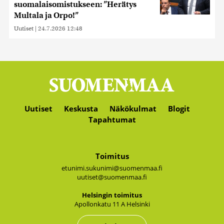
suomalaisomistukseen: ”Herätys
Multala ja Orpo!”
Uutiset
|
24.7.2026 12:48
Uutiset
Keskusta
Näkökulmat
Blogit
Tapahtumat
Toimitus
etunimi.sukunimi@suomenmaa.fi
uutiset@suomenmaa.fi
Hel­sin­gin toi­mi­tus
Apol­lon­ka­tu 11 A Hel­sin­ki