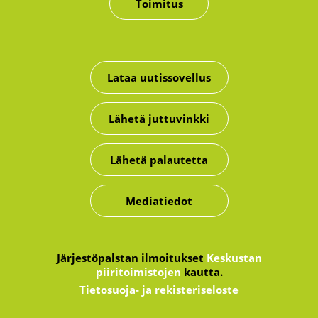
Toimitus
Lataa uutissovellus
Lähetä juttuvinkki
Lähetä palautetta
Mediatiedot
Järjestöpalstan ilmoitukset
Keskustan
piiritoimistojen
kautta.
Tietosuoja- ja rekisteriseloste