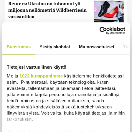
Reuters: Ukraina on tuhonnut yli
miljoona neliömetriä Wildberriesin
varastotilaa
Uutiset
|
7.8.2026 21:55
Oletko ihmetellyt peilejä
ikkunankarmeissa? Tällainen oli
Suostumus
Yksityiskohdat
Mainosasetukset
Tiet
1800-luvun ”sosiaalinen media”
Uutiset
|
5.8.2026 21:45
Tietojesi vastuullinen käyttö
Poliisi tutkii useita seksuaalirikoksia
Me ja
1022 kumppanimme
käsittelemme henkilötietojasi,
Turussa – kohdistuneet sattumalta
esim. IP-numeroasi, käyttäen teknologioita, kuten
valikoituihin naisiin
evästeitä, tallentamaan ja lukemaan tietoa laitteeltasi,
Uutiset
|
7.8.2026 10:55
jotta voimme tarjota personoituja mainoksia ja sisältöjä,
tehdä mainosten ja sisältöjen mittauksia, saada
Keskustan Siika-aho kertoo, mikä
näkemyksiä kohdeyleisöstä sekä tuotekehitykseen
hänestä on Ylen gallupin todellinen
liittyvistä syistä. Voit valita, kuka käyttää tietojasi ja mihin
uutinen – ”Kokoomus maksaa siitä
tarkoituksiin.
hintaa”
Jos sallit, haluamme myös tehdä seuraavia: