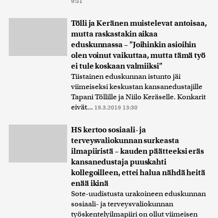
9:51
Tölli ja Keränen muistelevat antoisaa,
mutta raskastakin aikaa
eduskunnassa – "Joihinkin asioihin
olen voinut vaikuttaa, mutta tämä työ
ei tule koskaan valmiiksi"
Tiistainen eduskunnan istunto jäi
viimeiseksi keskustan kansanedustajille
Tapani Töllille ja Niilo Keräselle. Konkarit
eivät...
19.3.2019 13:30
HS kertoo sosiaali- ja
terveysvaliokunnan surkeasta
ilmapiiristä – kauden päätteeksi eräs
kansanedustaja puuskahti
kollegoilleen, ettei halua nähdä heitä
enää ikinä
Sote-uudistusta urakoineen eduskunnan
sosiaali- ja terveysvaliokunnan
työskentelyilmapiiri on ollut viimeisen