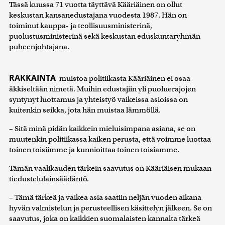
Tässä kuussa 71 vuotta täyttävä Kääriäinen on ollut
keskustan kansanedustajana vuodesta 1987. Hän on
toiminut kauppa- ja teollisuusministerinä,
puolustusministerinä sekä keskustan eduskuntaryhmän
puheenjohtajana.
RAKKAINTA
muistoa politiikasta Kääriäinen ei osaa
äkkiseltään nimetä. Muihin edustajiin yli puoluerajojen
syntynyt luottamus ja yhteistyö vaikeissa asioissa on
kuitenkin seikka, jota hän muistaa lämmöllä.
– Sitä minä pidän kaikkein mieluisimpana asiana, se on
muutenkin politiikassa kaiken perusta, että voimme luottaa
toinen toisiimme ja kunnioittaa toinen toisiamme.
Tämän vaalikauden tärkein saavutus on Kääriäisen mukaan
tiedustelulainsäädäntö.
– Tämä tärkeä ja vaikea asia saatiin neljän vuoden aikana
hyvän valmistelun ja perusteellisen käsittelyn jälkeen. Se on
saavutus, joka on kaikkien suomalaisten kannalta tärkeä