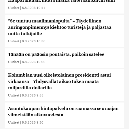
Haaparantaan, mutta matka taitetaan kuivin suin
Uutiset
|
8.8.2026 10:44
”Se tuntuu maailmanlopulta” – Täydellinen
auringonpimennys kiehtoo turisteja ja paljastaa
uutta tutkijoille
Uutiset
|
8.8.2026 10:30
Tänään on pääosin poutaista, paikoin satelee
Uutiset
|
8.8.2026 10:00
Kolumbian uusi oikeistolainen presidentti astui
virkaansa – Yhdysvallat aikoo tukea maata
miljardilla dollarilla
Uutiset
|
8.8.2026 9:55
Asuntokaupan hintapalvelu on saamassa seuraajan
viimeistään alkuvuodesta
Uutiset
|
8.8.2026 9:30