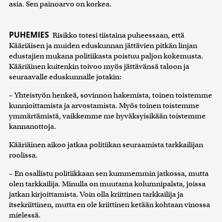
asia. Sen painoarvo on korkea.
PUHEMIES
Risikko totesi tiistaina puheessaan, että
Kääriäisen ja muiden eduskunnan jättävien pitkän linjan
edustajien mukana politiikasta poistuu paljon kokemusta.
Kääriäinen kuitenkin toivoo myös jättävänsä taloon ja
seuraavalle eduskunnalle jotakin:
– Yhteistyön henkeä, sovinnon hakemista, toinen toistemme
kunnioittamista ja arvostamista. Myös toinen toistemme
ymmärtämistä, vaikkemme me hyväksyisikään toistemme
kannanottoja.
Kääriäinen aikoo jatkaa politiikan seuraamista tarkkailijan
roolissa.
– En osallistu politiikkaan sen kummemmin jatkossa, mutta
olen tarkkailija. Minulla on muutama kolumnipalsta, joissa
jatkan kirjoittamista. Voin olla kriittinen tarkkailija ja
itsekriittinen, mutta en ole kriittinen ketään kohtaan vinossa
mielessä.