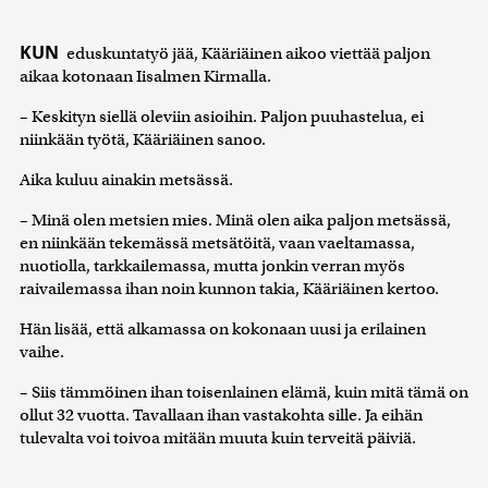
KUN
eduskuntatyö jää, Kääriäinen aikoo viettää paljon
aikaa kotonaan Iisalmen Kirmalla.
– Keskityn siellä oleviin asioihin. Paljon puuhastelua, ei
niinkään työtä, Kääriäinen sanoo.
Aika kuluu ainakin metsässä.
– Minä olen metsien mies. Minä olen aika paljon metsässä,
en niinkään tekemässä metsätöitä, vaan vaeltamassa,
nuotiolla, tarkkailemassa, mutta jonkin verran myös
raivailemassa ihan noin kunnon takia, Kääriäinen kertoo.
Hän lisää, että alkamassa on kokonaan uusi ja erilainen
vaihe.
– Siis tämmöinen ihan toisenlainen elämä, kuin mitä tämä on
ollut 32 vuotta. Tavallaan ihan vastakohta sille. Ja eihän
tulevalta voi toivoa mitään muuta kuin terveitä päiviä.