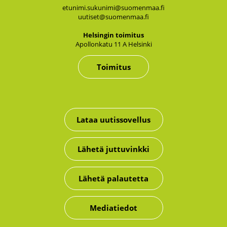
etunimi.sukunimi@suomenmaa.fi
uutiset@suomenmaa.fi
Hel­sin­gin toi­mi­tus
Apol­lon­ka­tu 11 A Hel­sin­ki
Toimitus
Lataa uutissovellus
Lähetä juttuvinkki
Lähetä palautetta
Mediatiedot