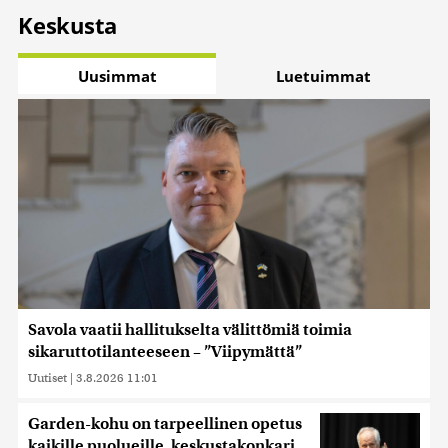
Keskusta
Uusimmat
Luetuimmat
Savola vaatii hallitukselta välittömiä toimia
sikaruttotilanteeseen – ”Viipymättä”
Uutiset
|
3.8.2026 11:01
Garden-kohu on tarpeellinen opetus
kaikille puolueille, keskustakonkari