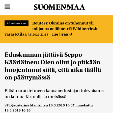
Reuters: Ukraina on tuhonnut yli
Ukrainan sota
miljoona neliömetriä Wildberriesin
Lue lisää
varastotilaa
7.8.2026 21:55
Eduskunnan jättävä Seppo
Kääriäinen: Olen ollut jo pitkään
huojentunut siitä, että aika täällä
on päättymässä
Pitkän uran tehneen kansanedustajan tulevaisuus
on kotona Kirmalla ja metsässä
STT-Jecaterina Mantsinen
19.3.2019 16:37
, muokattu
19.3.2019 16:46