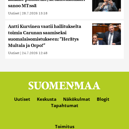
sanoo MT:ssä
Uutiset
|
28.7.2026 13:18
Antti Kurvinen vaatii hallitukselta
toimia Carunan saamiseksi
suomalaisomistukseen: ”Herätys
Multala ja Orpo!”
Uutiset
|
24.7.2026 12:48
Uutiset
Keskusta
Näkökulmat
Blogit
Tapahtumat
Toimitus