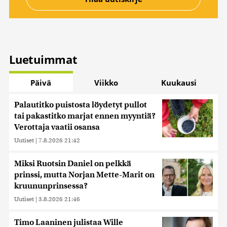
Luetuimmat
Päivä
Viikko
Kuukausi
Palautitko puistosta löydetyt pullot
tai pakastitko marjat ennen myyntiä?
Verottaja vaatii osansa
Uutiset
|
7.8.2026 21:42
Miksi Ruotsin Daniel on pelkkä
prinssi, mutta Norjan Mette-Marit on
kruununprinsessa?
Uutiset
|
3.8.2026 21:46
Timo Laaninen julistaa Wille