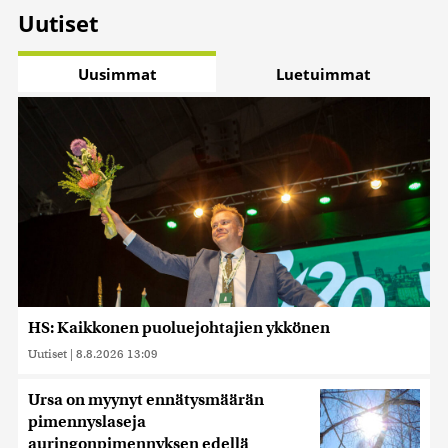
Uutiset
Uusimmat
Luetuimmat
HS: Kaikkonen puoluejohtajien ykkönen
Uutiset
|
8.8.2026 13:09
Ursa on myynyt ennätysmäärän
pimennyslaseja
auringonpimennyksen edellä