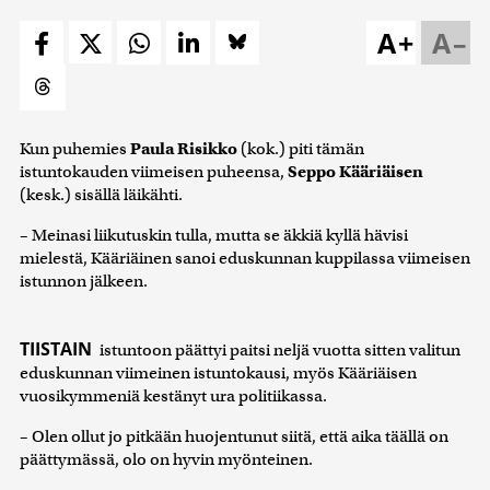
A+
A–
Kun puhemies
Paula Risikko
(kok.) piti tämän
istuntokauden viimeisen puheensa,
Seppo Kääriäisen
(kesk.) sisällä läikähti.
– Meinasi liikutuskin tulla, mutta se äkkiä kyllä hävisi
mielestä, Kääriäinen sanoi eduskunnan kuppilassa viimeisen
istunnon jälkeen.
TIISTAIN
istuntoon päättyi paitsi neljä vuotta sitten valitun
eduskunnan viimeinen istuntokausi, myös Kääriäisen
vuosikymmeniä kestänyt ura politiikassa.
– Olen ollut jo pitkään huojentunut siitä, että aika täällä on
päättymässä, olo on hyvin myönteinen.