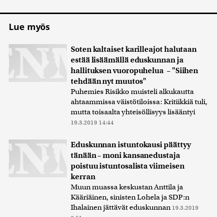
Lue myös
Soten kaltaiset karilleajot halutaan
estää lisäämällä eduskunnan ja
hallituksen vuoropuhelua – "Siihen
tehdään nyt muutos"
Puhemies Risikko muisteli alkukautta
ahtaammissa väistötiloissa: Kritiikkiä tuli,
mutta toisaalta yhteisöllisyys lisääntyi
19.3.2019 14:44
Eduskunnan istuntokausi päättyy
tänään – moni kansanedustaja
poistuu istuntosalista viimeisen
kerran
Muun muassa keskustan Anttila ja
Kääriäinen, sinisten Lohela ja SDP:n
Ihalainen jättävät eduskunnan
19.3.2019