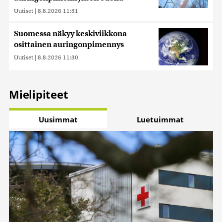
Uutiset
|
8.8.2026 11:31
Suomessa näkyy keskiviikkona
osittainen auringonpimennys
Uutiset
|
8.8.2026 11:30
Mielipiteet
Uusimmat
Luetuimmat