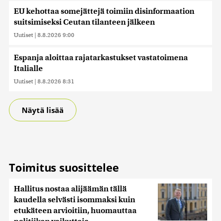
EU kehottaa somejättejä toimiin disinformaation
suitsimiseksi Ceutan tilanteen jälkeen
Uutiset
|
8.8.2026 9:00
Espanja aloittaa rajatarkastukset vastatoimena
Italialle
Uutiset
|
8.8.2026 8:31
Näytä lisää
Toimitus suosittelee
Hallitus nostaa alijäämän tällä
kaudella selvästi isommaksi kuin
etukäteen arvioitiin, huomauttaa