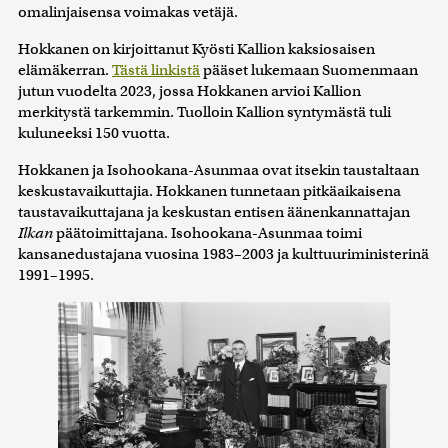
omalinjaisensa voimakas vetäjä.
Hokkanen on kirjoittanut Kyösti Kallion kaksiosaisen
elämäkerran.
Tästä linkistä
pääset lukemaan Suomenmaan
jutun vuodelta 2023, jossa Hokkanen arvioi Kallion
merkitystä tarkemmin. Tuolloin Kallion syntymästä tuli
kuluneeksi 150 vuotta.
Hokkanen ja Isohookana-Asunmaa ovat itsekin taustaltaan
keskustavaikuttajia. Hokkanen tunnetaan pitkäaikaisena
taustavaikuttajana ja keskustan entisen äänenkannattajan
Ilkan
päätoimittajana. Isohookana-Asunmaa toimi
kansanedustajana vuosina 1983–2003 ja kulttuuriministerinä
1991–1995.