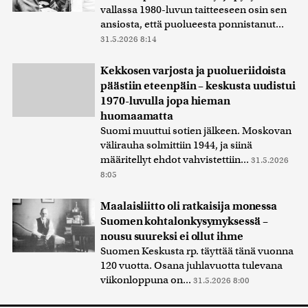
vallassa 1980-luvun taitteeseen osin sen
ansiosta, että puolueesta ponnistanut...
31.5.2026 8:14
Kekkosen varjosta ja puolueriidoista
päästiin eteenpäin – keskusta uudistui
1970-luvulla jopa hieman
huomaamatta
Suomi muuttui sotien jälkeen. Moskovan
välirauha solmittiin 1944, ja siinä
määritellyt ehdot vahvistettiin...
31.5.2026
8:05
Maalaisliitto oli ratkaisija monessa
Suomen kohtalonkysymyksessä –
nousu suureksi ei ollut ihme
Suomen Keskusta rp. täyttää tänä vuonna
120 vuotta. Osana juhlavuotta tulevana
viikonloppuna on...
31.5.2026 8:00