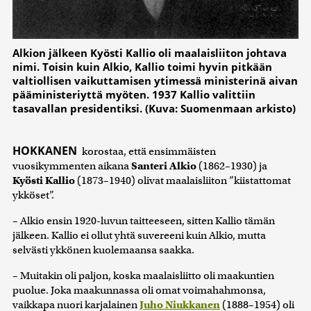
Alkion jälkeen Kyösti Kallio oli maalaisliiton johtava
nimi. Toisin kuin Alkio, Kallio toimi hyvin pitkään
valtiollisen vaikuttamisen ytimessä ministerinä aivan
pääministeriyttä myöten. 1937 Kallio valittiin
tasavallan presidentiksi. (Kuva: Suomenmaan arkisto)
HOKKANEN
korostaa, että ensimmäisten
vuosikymmenten aikana
Santeri Alkio
(1862–1930) ja
Kyösti Kallio
(1873–1940) olivat maalaisliiton ”kiistattomat
ykköset”.
– Alkio ensin 1920-luvun taitteeseen, sitten Kallio tämän
jälkeen. Kallio ei ollut yhtä suvereeni kuin Alkio, mutta
selvästi ykkönen kuolemaansa saakka.
– Muitakin oli paljon, koska maalaisliitto oli maakuntien
puolue. Joka maakunnassa oli omat voimahahmonsa,
vaikkapa nuori karjalainen
Juho Niukkanen
(1888–1954) oli