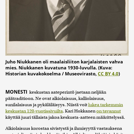
Juho Niukkanen oli maalaisliiton karjalaisten vahva
mies. Niukkanen kuvatuna 1930-luvulla. (Kuva:
Historian kuvakokoelma / Museovirasto,
CC BY 4.0
)
MONESTI
keskustan aateperintö jaetaan neljään
päätraditioon. Ne ovat alkiolaisuus, kalliolaisuus,
sunilalaisuus ja pykäläläisyys. Niistä voit
lukea tarkemmin
keskustan 120-vuotissivuilta
. Kari Hokkanen
on tavannut
käyttää juuri tällaista jakoa keskusta-aatteen määrittelyssä.
Alkiolaisuus korostaa sivistystä ja ihmisyyttä vastauksena