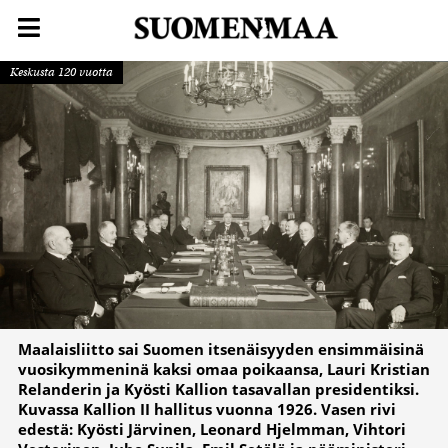
Keskusta 120 vuotta
Maalaisliitto sai Suomen itsenäisyyden ensimmäisinä
vuosikymmeninä kaksi omaa poikaansa, Lauri Kristian
Relanderin ja Kyösti Kallion tasavallan presidentiksi.
Kuvassa Kallion II hallitus vuonna 1926. Vasen rivi
edestä: Kyösti Järvinen, Leonard Hjelmman, Vihtori