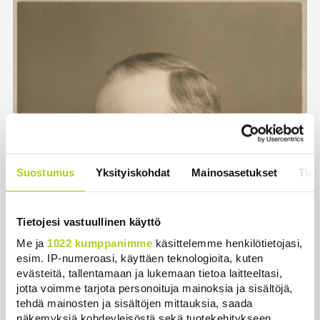
Suostumus
Yksityiskohdat
Mainosasetukset
Tiet
Tietojesi vastuullinen käyttö
Me ja
1022 kumppanimme
käsittelemme henkilötietojasi,
esim. IP-numeroasi, käyttäen teknologioita, kuten
evästeitä, tallentamaan ja lukemaan tietoa laitteeltasi,
jotta voimme tarjota personoituja mainoksia ja sisältöjä,
tehdä mainosten ja sisältöjen mittauksia, saada
näkemyksiä kohdeyleisöstä sekä tuotekehitykseen