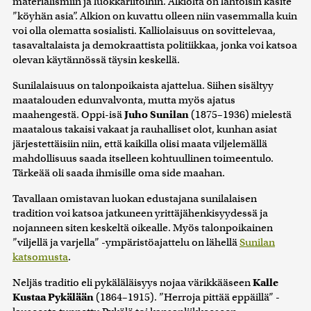
materialismiin ja luokkariitoihin. Alkiolta on lähtöisin käsite
”köyhän asia”. Alkion on kuvattu olleen niin vasemmalla kuin
voi olla olematta sosialisti. Kalliolaisuus on sovittelevaa,
tasavaltalaista ja demokraattista politiikkaa, jonka voi katsoa
olevan käytännössä täysin keskellä.
Sunilalaisuus on talonpoikaista ajattelua. Siihen sisältyy
maatalouden edunvalvonta, mutta myös ajatus
maahengestä. Oppi-isä
Juho Sunilan
(1875–1936) mielestä
maatalous takaisi vakaat ja rauhalliset olot, kunhan asiat
järjestettäisiin niin, että kaikilla olisi maata viljelemällä
mahdollisuus saada itselleen kohtuullinen toimeentulo.
Tärkeää oli saada ihmisille oma side maahan.
Tavallaan omistavan luokan edustajana sunilalaisen
tradition voi katsoa jatkuneen yrittäjähenkisyydessä ja
nojanneen siten keskeltä oikealle. Myös talonpoikainen
”viljellä ja varjella” -ympäristöajattelu on lähellä
Sunilan
katsomusta
.
Neljäs traditio eli pykäläläisyys nojaa värikkääseen
Kalle
Kustaa Pykälään
(1864–1915). ”Herroja pittää eppäillä” -