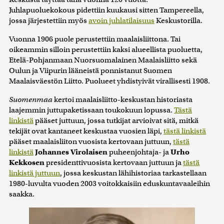
Juhlapuoluekokous pidettiin kuukausi sitten Tampereella,
jossa järjestettiin myös
avoin juhlatilaisuus
Keskustorilla.
Vuonna 1906 puole perustettiin maalaisliittona. Tai
oikeammin silloin perustettiin kaksi alueellista puoluetta,
Etelä-Pohjanmaan Nuorsuomalainen Maalaisliitto sekä
Oulun ja Viipurin lääneistä ponnistanut Suomen
Maalaisväestön Liitto. Puolueet yhdistyivät virallisesti 1908.
Suomenmaa
kertoi maalaisliitto-keskustan historiasta
laajemmin juttupaketissaan toukokuun lopussa.
Tästä
linkistä
pääset juttuun, jossa tutkijat arvioivat sitä, mitkä
tekijät ovat kantaneet keskustaa vuosien läpi,
tästä linkistä
pääset maalaisliiton vuosista kertovaan juttuun,
tästä
linkistä
Johannes Virolaisen
puheenjohtaja- ja
Urho
Kekkosen
presidenttivuosista kertovaan juttuun ja
tästä
linkistä juttuun
, jossa keskustan lähihistoriaa tarkastellaan
1980-luvulta vuoden 2003 voitokkaisiin eduskuntavaaleihin
saakka.