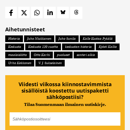
Aihetunnisteet
Historia
Juho Niukkanen
Juho Sunila
Kalle Kustaa Pykälä
Keskusta
Keskusta 120 vuotta
keskustan historia
Kyösti Kallio
maalaisliitto
Otto Karhi
puolueet
santeri alkio
Urho Kekkonen
V. J. Sukselainen
Viidesti viikossa kiinnostavimmista
sisällöistä koostettu uutispaketti
sähköpostiisi?
Tilaa Suomenmaan ilmainen uutiskirje.