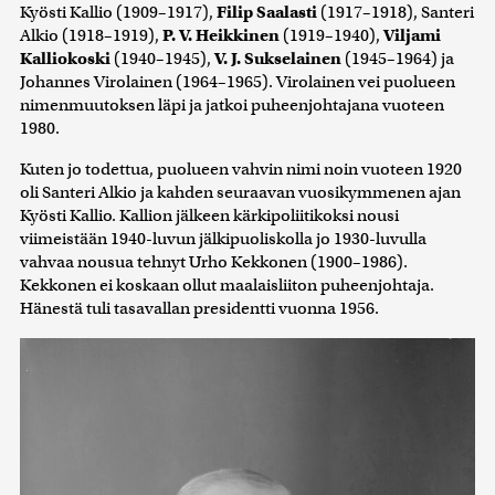
Kyösti Kallio (1909–1917),
Filip Saalasti
(1917–1918), Santeri
kerätty, kun olet käyttänyt heidän palvelujaan. Tietoja
Alkio (1918–1919),
P. V. Heikkinen
(1919–1940),
Viljami
saatetaan myös siirtää ulkomaille.
Kalliokoski
(1940–1945),
V. J. Sukselainen
(1945–1964) ja
Johannes Virolainen (1964–1965). Virolainen vei puolueen
nimenmuutoksen läpi ja jatkoi puheenjohtajana vuoteen
1980.
Kuten jo todettua, puolueen vahvin nimi noin vuoteen 1920
oli Santeri Alkio ja kahden seuraavan vuosikymmenen ajan
Kyösti Kallio. Kallion jälkeen kärkipoliitikoksi nousi
viimeistään 1940-luvun jälkipuoliskolla jo 1930-luvulla
vahvaa nousua tehnyt Urho Kekkonen (1900–1986).
Kekkonen ei koskaan ollut maalaisliiton puheenjohtaja.
Hänestä tuli tasavallan presidentti vuonna 1956.