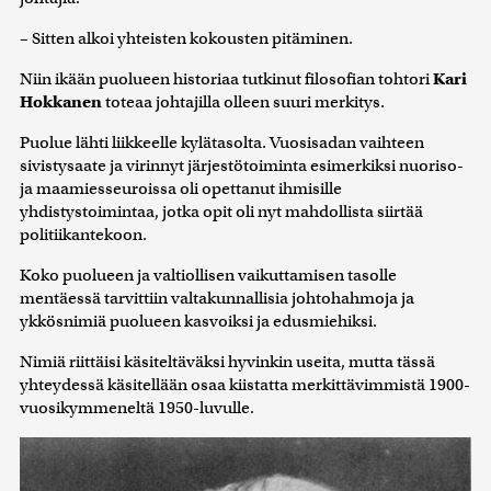
– Sitten alkoi yhteisten kokousten pitäminen.
Niin ikään puolueen historiaa tutkinut filosofian tohtori
Kari
Hokkanen
toteaa johtajilla olleen suuri merkitys.
Puolue lähti liikkeelle kylätasolta. Vuosisadan vaihteen
sivistysaate ja virinnyt järjestötoiminta esimerkiksi nuoriso-
ja maamiesseuroissa oli opettanut ihmisille
yhdistystoimintaa, jotka opit oli nyt mahdollista siirtää
politiikantekoon.
Koko puolueen ja valtiollisen vaikuttamisen tasolle
mentäessä tarvittiin valtakunnallisia johtohahmoja ja
ykkösnimiä puolueen kasvoiksi ja edusmiehiksi.
Nimiä riittäisi käsiteltäväksi hyvinkin useita, mutta tässä
yhteydessä käsitellään osaa kiistatta merkittävimmistä 1900-
vuosikymmeneltä 1950-luvulle.