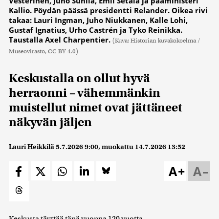
Vesterinen, Juho Sunila, Emil Setälä ja pääministeri
Kallio. Pöydän päässä presidentti Relander. Oikea rivi
takaa: Lauri Ingman, Juho Niukkanen, Kalle Lohi,
Gustaf Ignatius, Urho Castrén ja Tyko Reinikka.
Taustalla Axel Charpentier.
(Kuva: Historian kuvakokoelma /
Museovirasto, CC BY 4.0)
Keskustalla on ollut hyvä
herraonni – vähemmänkin
muistellut nimet ovat jättäneet
näkyvän jäljen
Lauri Heikkilä
5.7.2026 9:00
, muokattu
14.7.2026 13:52
A+
A–
Keskusta täyttää tänä vuonna 120 vuotta.