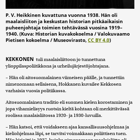
P. V. Heikkinen kuvattuna vuonna 1938. Hän oli
maalaisliiton ja keskustan historian pitkäaikaisin
puheenjohtaja toimien tehtävässä vuosina 1919–
1940. (Kuva: Historian kuvakokoelma / Valokuvaamo
Pietisen kokoelma / Museovirasto,
CC BY 4.0
)
KEKKONEN
tuli maalaisliittoon jo tunnettuna
ylioppilaspoliitikkona ja urheilujärjestöjohtajana.
– Hän oli aitosuomalainen viimeisen päälle, ja tunnettiin
nimenomaan sellaisena, Hokkanen kuvailee Kekkosen
varhaisia vuosia politiikassa.
Aitosuomalainen traditio eli suomen kielen korostaminen ja
jopa vihamielisyys ruotsin kieltä kohtaan oli merkittävässä
roolissa maalaisliitossa 1920- ja 1930-luvuilla.
– Hän katsoi, että voidakseen ajaa kansallisuusohjelmaa ja
kieliohjelmaa läpi, se tarvitsi voimakkaan poliittisen tuen.