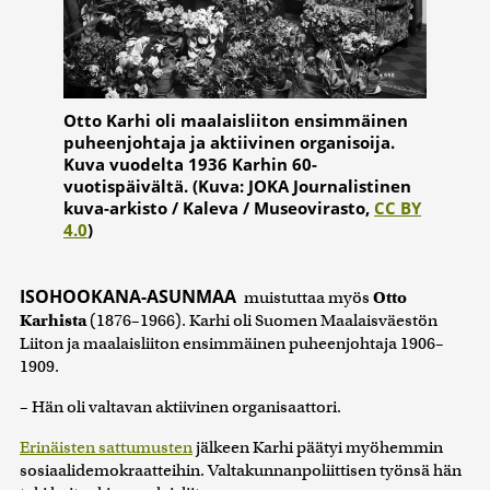
Otto Karhi oli maalaisliiton ensimmäinen
puheenjohtaja ja aktiivinen organisoija.
Kuva vuodelta 1936 Karhin 60-
vuotispäivältä. (Kuva: JOKA Journalistinen
kuva-arkisto / Kaleva / Museovirasto,
CC BY
4.0
)
ISOHOOKANA-ASUNMAA
muistuttaa myös
Otto
Karhista
(1876–1966). Karhi oli Suomen Maalaisväestön
Liiton ja maalaisliiton ensimmäinen puheenjohtaja 1906–
1909.
– Hän oli valtavan aktiivinen organisaattori.
Erinäisten sattumusten
jälkeen Karhi päätyi myöhemmin
sosiaalidemokraatteihin. Valtakunnanpoliittisen työnsä hän