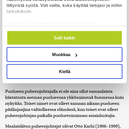
liittyvistä syistä. Voit valita, kuka käyttää tietojasi ja mihin
tarkoituksiin.
Jos sallit, haluamme myös tehdä seuraavia:
Kerätä tietoja maantieteellisestä sijainnistasi,
mahdollisesti muutaman metrin tarkkuudella
Salli kaikki
Tunnistaa laitteesi skannaamalla sen
Juho Sunila kuvattuna 1930-luvulla. (Kuva: Historian
ominaispiirteitä aktiivisesti (sormenjäljen
kuvakokoelma / Museovirasto,
CC BY 4.0
)
Muokkaa
muodostaminen)
Lue lisää siitä, miten henkilötietojasi käsitellään ja miten
MAALAISLIITOLLA
voit määrittää asetuksesi
tiedot-osiossa
. Voit muuttaa
oli kaikkiaan kahdeksan
Kiellä
suostumustasi tai peruuttaa sen milloin vain
puheenjohtajaa ennen kuin puolueesta 1965 tuli
evästeilmoituksessa.
Keskustapuolue.
Puolueen puheenjohtajalla ei ole aina ollut samanlaista
Käytämme evästeitä tarjoamamme sisällön ja mainosten
kiistatonta asemaa puolueensa ykkösnimenä Suomessa kuin
räätälöimiseen, sosiaalisen median ominaisuuksien
nykyään. Toiset nimet ovat olleet samaan aikaan puolueen
tukemiseen ja kävijämäärämme analysoimiseen. Lisäksi
päälinjaajina valtiollisessa elämässä, kun toiset ovat olleet
jaamme sosiaalisen median, mainosalan ja analytiikka-
puheenjohtajan paikalla puoluetoiminnan asiainhoitajia.
alan kumppaneillemme tietoja siitä, miten käytät
sivustoamme. Kumppanimme voivat yhdistää näitä
Maalaisliiton puheenjohtajat olivat Otto Karhi (1906–1909),
tietoja muihin tietoihin, joita olet antanut heille tai joita on