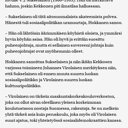
luvulle V. J. Sukselainen (1906–1995). Hän oli merkittävä
hahmo, joskin Kekkonen piti ilmatilaa hallussaan.
– Sukselainen oli tätä aitosuomalaista akateemista polvea.
Hänestä tuli sosiaalipolitiikan uranuurtaja, Hokkanen sanoo.
– Hän oli lähtöisin äärimmäisen köyhistä oloista, ja ymmärsi
hyvin köyhän asiaa. Hän oli hyvä ja erittäin suosittu
puheenjohtaja, mutta ei sellainen suvereeni johtaja kuin
puheenjohtajat ovat myöhemmin olleet.
Hokkanen sanoittaa Sukselaisen ja niin ikään Kekkosen
varjossa toimineen Johannes Virolaisen merkityksen niin,
että Sukselainen oli ennen muuta suuren luokan
sosiaalipoliitikko ja Virolainen suuren luokan
kulttuuripoliitikko.
– Virolainen on tärkein maakuntakorkeakouluverkoston,
joka on ollut aivan oleellinen yleisen korkeimman
koulutustason nostaja Suomessa, rakentaja. Se on melkein
yhtä tärkeä asia kuin peruskoulu, joka myös oli Virolaisen
suuri ajatus, toki yhteistyössä sosiaalidemokraattien kanssa.