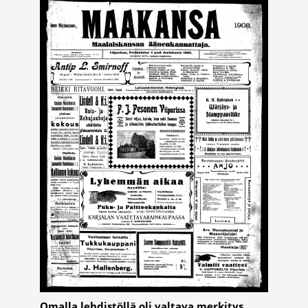
Omalla lehdistöllä oli valtava merkitys