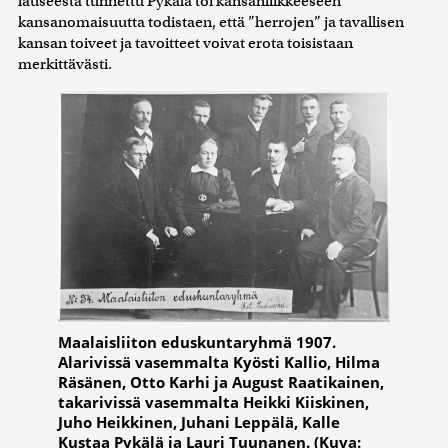
lauseesta tunnettu Pykälä toi kansanliikkeeseen
kansanomaisuutta todistaen, että ”herrojen” ja tavallisen
kansan toiveet ja tavoitteet voivat erota toisistaan
merkittävästi.
Maalaisliiton eduskuntaryhmä 1907.
Alarivissä vasemmalta Kyösti Kallio, Hilma
Räsänen, Otto Karhi ja August Raatikainen,
takarivissä vasemmalta Heikki Kiiskinen,
Juho Heikkinen, Juhani Leppälä, Kalle
Kustaa Pykälä ja Lauri Tuunanen. (Kuva: