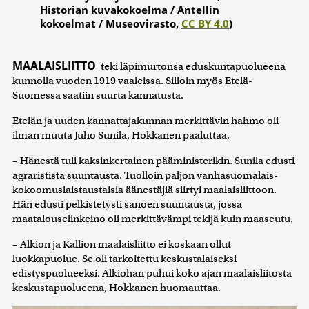
Historian kuvakokoelma / Antellin
kokoelmat / Museovirasto,
CC BY 4.0
)
MAALAISLIITTO
teki läpimurtonsa eduskuntapuolueena
kunnolla vuoden 1919 vaaleissa. Silloin myös Etelä-
Suomessa saatiin suurta kannatusta.
Etelän ja uuden kannattajakunnan merkittävin hahmo oli
ilman muuta Juho Sunila, Hokkanen paaluttaa.
– Hänestä tuli kaksinkertainen pääministerikin. Sunila edusti
agraristista suuntausta. Tuolloin paljon vanhasuomalais-
kokoomuslaistaustaisia äänestäjiä siirtyi maalaisliittoon.
Hän edusti pelkistetysti sanoen suuntausta, jossa
maatalouselinkeino oli merkittävämpi tekijä kuin maaseutu.
– Alkion ja Kallion maalaisliitto ei koskaan ollut
luokkapuolue. Se oli tarkoitettu keskustalaiseksi
edistyspuolueeksi. Alkiohan puhui koko ajan maalaisliitosta
keskustapuolueena, Hokkanen huomauttaa.