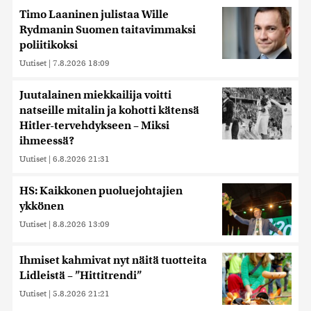
Timo Laaninen julistaa Wille
Rydmanin Suomen taitavimmaksi
poliitikoksi
Uutiset
|
7.8.2026 18:09
Juutalainen miekkailija voitti
natseille mitalin ja kohotti kätensä
Hitler-tervehdykseen – Miksi
ihmeessä?
Uutiset
|
6.8.2026 21:31
HS: Kaikkonen puoluejohtajien
ykkönen
Uutiset
|
8.8.2026 13:09
Ihmiset kahmivat nyt näitä tuotteita
Lidleistä – ”Hittitrendi”
Uutiset
|
5.8.2026 21:21