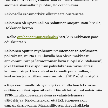
Hän kirjoitti jo 1927, kuinka nimenomaan maalaisliitto oli
suomalaiskansallisin puolue, Hokkanen avaa.
Kekkosella ei esimerkiksi ollut maataloustaustaa.
Kekkonen oli Kyösti Kallion poliittinen suojatti 1930-luvulla,
Hokkanen kertoo.
– Kallio
otti hänet ministeriksikin
heti, kun Kekkonen pääsi
eduskuntaan.
Kekkonen opittiin myöhemmin tuntemaan toisenlaisesta
politiikasta, mutta 1930-luvulla hän oli voimakkaasti
antikommunisti ja ”armottoman kova suojeluskuntalainen”,
joka Etsivän keskuspoliisin palveluksessa myös jahtasi
kommunisteja. Hän kuitenkin kannatti punamultaa, eli
keskustan ja maltillisen vasemmiston (SDP:n) yhteistyötä.
– Raja vasemmalle oli hyvin jyrkkä, mutta hän teki myös
erittäin selväksi rajan oikealle. Hän oli tutustunut natsismiin
1930-luvulla ollessaan Saksassa valmistelemassa
väitöskirjaa. Kekkonen koki, että IKL Suomessa on
samanlainen voima. Maalaisliitossa hän oli kaikkein