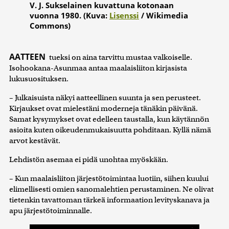
V. J. Sukselainen kuvattuna kotonaan
vuonna 1980. (Kuva:
Lisenssi
/ Wikimedia
Commons)
AATTEEN
tueksi on aina tarvittu mustaa valkoiselle.
Isohookana-Asunmaa antaa maalaisliiton kirjasista
lukusuosituksen.
– Julkaisuista näkyi aatteellinen suunta ja sen perusteet.
Kirjaukset ovat mielestäni moderneja tänäkin päivänä.
Samat kysymykset ovat edelleen taustalla, kun käytännön
asioita kuten oikeudenmukaisuutta pohditaan. Kyllä nämä
arvot kestävät.
Lehdistön asemaa ei pidä unohtaa myöskään.
– Kun maalaisliiton järjestötoimintaa luotiin, siihen kuului
elimellisesti omien sanomalehtien perustaminen. Ne olivat
tietenkin tavattoman tärkeä informaation levityskanava ja
apu järjestötoiminnalle.