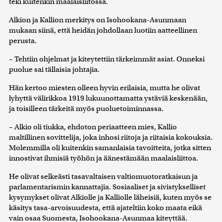
teki kuitenkin maalaisliitossa.
Alkion ja Kallion merkitys on Isohookana-Asunmaan
mukaan siinä, että heidän johdollaan luotiin aatteellinen
perusta.
– Tehtiin ohjelmat ja kiteytettiin tärkeimmät asiat. Onneksi
puolue sai tällaisia johtajia.
Hän kertoo miesten olleen hyvin erilaisia, mutta he olivat
lyhyttä välirikkoa 1919 lukuunottamatta ystäviä keskenään,
ja toisilleen tärkeitä myös puoluetoiminnassa.
– Alkio oli tiukka, ehdoton periaatteen mies, Kallio
maltillinen sovittelija, joka inhosi riitoja ja riitaisia kokouksia.
Molemmilla oli kuitenkin samanlaisia tavoitteita, jotka sitten
innostivat ihmisiä työhön ja äänestämään maalaisliittoa.
He olivat selkeästi tasavaltaisen valtiomuotoratkaisun ja
parlamentarismin kannattajia. Sosiaaliset ja sivistykselliset
kysymykset olivat Alkiolle ja Kalliolle läheisiä, kuten myös se
käsitys tasa-arvoisuudesta, että ajateltiin koko maata eikä
vain osaa Suomesta, Isohookana-Asunmaa kiteyttää.