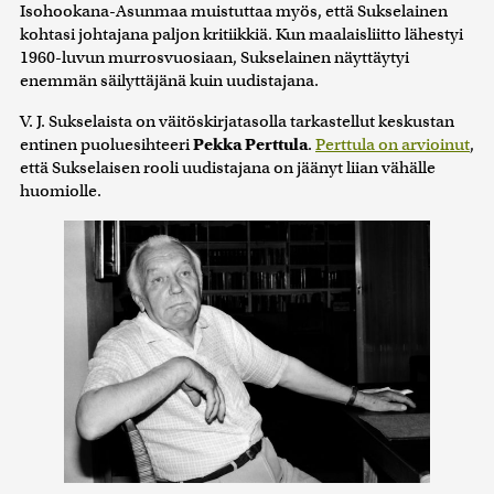
Isohookana-Asunmaa muistuttaa myös, että Sukselainen
kohtasi johtajana paljon kritiikkiä. Kun maalaisliitto lähestyi
1960-luvun murrosvuosiaan, Sukselainen näyttäytyi
enemmän säilyttäjänä kuin uudistajana.
V. J. Sukselaista on väitöskirjatasolla tarkastellut keskustan
entinen puoluesihteeri
Pekka Perttula
.
Perttula on arvioinut
,
että Sukselaisen rooli uudistajana on jäänyt liian vähälle
huomiolle.