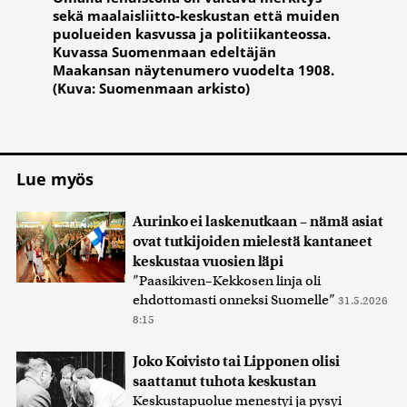
sekä maalaisliitto-keskustan että muiden
puolueiden kasvussa ja politiikanteossa.
Kuvassa Suomenmaan edeltäjän
Maakansan näytenumero vuodelta 1908.
(Kuva: Suomenmaan arkisto)
Lue myös
Aurinko ei laskenutkaan – nämä asiat
ovat tutkijoiden mielestä kantaneet
keskustaa vuosien läpi
”Paasikiven–Kekkosen linja oli
ehdottomasti onneksi Suomelle”
31.5.2026
8:15
Joko Koivisto tai Lipponen olisi
saattanut tuhota keskustan
Keskustapuolue menestyi ja pysyi