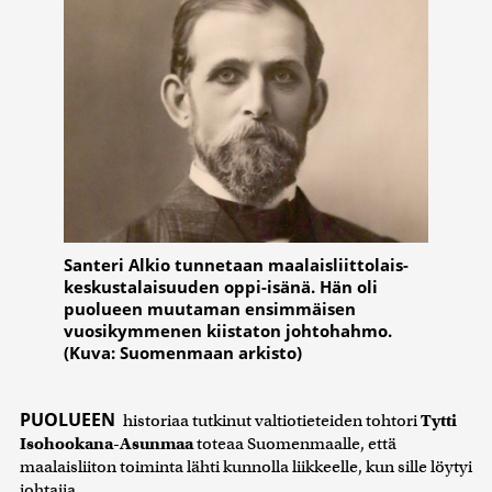
Santeri Alkio tunnetaan maalaisliittolais-
keskustalaisuuden oppi-isänä. Hän oli
puolueen muutaman ensimmäisen
vuosikymmenen kiistaton johtohahmo.
(Kuva: Suomenmaan arkisto)
PUOLUEEN
historiaa tutkinut valtiotieteiden tohtori
Tytti
Isohookana-Asunmaa
toteaa Suomenmaalle, että
maalaisliiton toiminta lähti kunnolla liikkeelle, kun sille löytyi
johtajia.