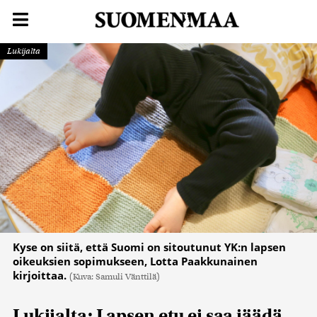
Lukijalta
Kyse on siitä, että Suomi on sitoutunut YK:n lapsen
oikeuksien sopimukseen, Lotta Paakkunainen
kirjoittaa.
(Kuva: Samuli Vänttilä)
Lukijalta: Lapsen etu ei saa jäädä