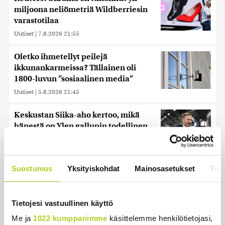
miljoona neliömetriä Wildberriesin
varastotilaa
Uutiset
|
7.8.2026 21:55
Oletko ihmetellyt peilejä
ikkunankarmeissa? Tällainen oli
1800-luvun ”sosiaalinen media”
Uutiset
|
5.8.2026 21:45
Keskustan Siika-aho kertoo, mikä
hänestä on Ylen gallupin todellinen
uutinen – ”Kokoomus maksaa siitä
hintaa”
Uutiset
|
6.8.2026 11:56
Suostumus
Yksityiskohdat
Mainosasetukset
Tiet
Tietojesi vastuullinen käyttö
Uusimmat
Me ja
1022 kumppanimme
käsittelemme henkilötietojasi,