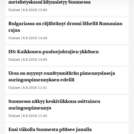
metsästyskausi käynnistyy Suomessa
tukemiseen ja kävijämäärämme analysoimiseen. Lisäksi
jaamme sosiaalisen median, mainosalan ja analytiikka-
Uutiset
|
8.8.2026 15:00
alan kumppaneillemme tietoja siitä, miten käytät
sivustoamme. Kumppanimme voivat yhdistää näitä
Bulgariassa on räjähtänyt drooni lähellä Romanian
tietoja muihin tietoihin, joita olet antanut heille tai joita on
rajaa
kerätty, kun olet käyttänyt heidän palvelujaan. Tietoja
Uutiset
|
8.8.2026 14:40
saatetaan myös siirtää ulkomaille.
HS: Kaikkonen puoluejohtajien ykkönen
Uutiset
|
8.8.2026 13:09
Ursa on myynyt ennätysmäärän pimennyslaseja
auringonpimennyksen edellä
Uutiset
|
8.8.2026 11:31
Suomessa näkyy keskiviikkona osittainen
auringonpimennys
Uutiset
|
8.8.2026 11:30
Ensi viikolla Suomesta pääsee junalla