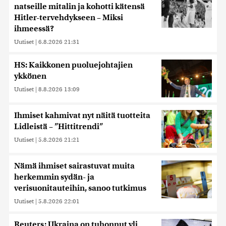
natseille mitalin ja kohotti kätensä
Hitler-tervehdykseen – Miksi
ihmeessä?
Uutiset
|
6.8.2026 21:31
HS: Kaikkonen puoluejohtajien
ykkönen
Uutiset
|
8.8.2026 13:09
Ihmiset kahmivat nyt näitä tuotteita
Lidleistä – ”Hittitrendi”
Uutiset
|
5.8.2026 21:21
Nämä ihmiset sairastuvat muita
herkemmin sydän- ja
verisuonitauteihin, sanoo tutkimus
Uutiset
|
5.8.2026 22:01
Reuters: Ukraina on tuhonnut yli