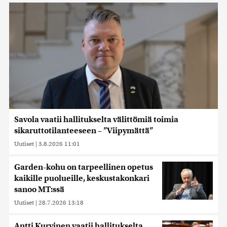
Savola vaatii hallitukselta välittömiä toimia
sikaruttotilanteeseen – ”Viipymättä”
Uutiset
|
3.8.2026 11:01
Garden-kohu on tarpeellinen opetus
kaikille puolueille, keskustakonkari
sanoo MT:ssä
Uutiset
|
28.7.2026 13:18
Antti Kurvinen vaatii hallitukselta