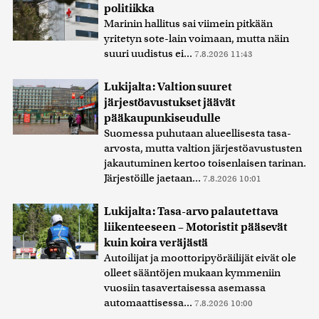
politiikka
Marinin hallitus sai viimein pitkään
yritetyn sote-lain voimaan, mutta näin
suuri uudistus ei...
7.8.2026 11:43
Lukijalta: Valtion suuret
järjestöavustukset jäävät
pääkaupunkiseudulle
Suomessa puhutaan alueellisesta tasa-
arvosta, mutta valtion järjestöavustusten
jakautuminen kertoo toisenlaisen tarinan.
Järjestöille jaetaan...
7.8.2026 10:01
Lukijalta: Tasa-arvo palautettava
liikenteeseen – Motoristit pääsevät
kuin koira veräjästä
Autoilijat ja moottoripyöräilijät eivät ole
olleet sääntöjen mukaan kymmeniin
vuosiin tasavertaisessa asemassa
automaattisessa...
7.8.2026 10:00