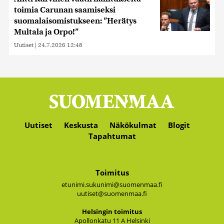
toimia Carunan saamiseksi
suomalaisomistukseen: ”Herätys
Multala ja Orpo!”
Uutiset
|
24.7.2026 12:48
Uutiset
Keskusta
Näkökulmat
Blogit
Tapahtumat
Toimitus
etunimi.sukunimi@suomenmaa.fi
uutiset@suomenmaa.fi
Hel­sin­gin toi­mi­tus
Apol­lon­ka­tu 11 A Hel­sin­ki