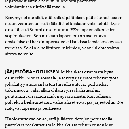
lapsivaikutusten arviointi huomioitu päätösten
valmistelussa riittävällä tavalla.
Kysymys ei ole siitä, että kaikki päätökset pitäisi tehdä lasten
etuun vedoten tai että säästöjä ei koskaan voisi tehdä. Kyse
on siitä, että Suomi on sitoutunut YK:n lapsen oikeuksien
sopimukseen. Sen mukaan lapsen etu on asetettava
ensisijaiseksi harkintaperusteeksi kaikissa lapsia koskevissa
toimissa. Se ei ole poliittinen mielipide, vaan julkista valtaa
sitova velvoite.
JÄRJESTÖRAHOITUKSEN
leikkaukset ovat tästä hyvä
esimerkki. Monet sosiaali- ja terveysjärjestöt tekevät työtä,
joka liittyy suoraan lasten turvallisuuteen, perheiden
tukemiseen, väkivallan ehkäisyyn sekä kriiseihin
puuttumiseen ennen niiden syvenemistä. Kun tällaisia
palveluja heikennetään, vaikutukset eivät jää järjestöihin. Ne
näkyvät lapsissa ja perheissä.
Huolestuttavaa on se, että julkisten tietojen perusteella
päätökset merkittävistä leikkauksista tehtiin ennen kuin