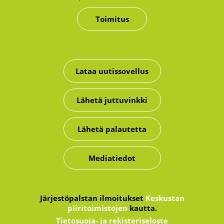
Toimitus
Lataa uutissovellus
Lähetä juttuvinkki
Lähetä palautetta
Mediatiedot
Järjestöpalstan ilmoitukset
Keskustan
piiritoimistojen
kautta.
Tietosuoja- ja rekisteriseloste