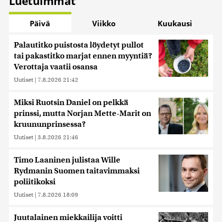
Luetuimmat
Päivä
Viikko
Kuukausi
Palautitko puistosta löydetyt pullot
tai pakastitko marjat ennen myyntiä?
Verottaja vaatii osansa
Uutiset
|
7.8.2026 21:42
Miksi Ruotsin Daniel on pelkkä
prinssi, mutta Norjan Mette-Marit on
kruununprinsessa?
Uutiset
|
3.8.2026 21:46
Timo Laaninen julistaa Wille
Rydmanin Suomen taitavimmaksi
poliitikoksi
Uutiset
|
7.8.2026 18:09
Juutalainen miekkailija voitti