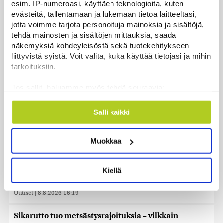
esim. IP-numeroasi, käyttäen teknologioita, kuten
evästeitä, tallentamaan ja lukemaan tietoa laitteeltasi,
Essee: Putinin Venäjä ammentaa panslavismin
jotta voimme tarjota personoituja mainoksia ja sisältöjä,
perinteestä
tehdä mainosten ja sisältöjen mittauksia, saada
Uutiset
|
9.8.2026 12:54
näkemyksiä kohdeyleisöstä sekä tuotekehitykseen
liittyvistä syistä. Voit valita, kuka käyttää tietojasi ja mihin
Historia | Sensaatiolehti piti piilottaa
tarkoituksiin.
olympiayleisöltä – oli liian raju myös natseille
itselleen
Jos sallit, haluamme myös tehdä seuraavia:
Uutiset
|
8.8.2026 22:15
Kerätä tietoja maantieteellisestä sijainnistasi,
mahdollisesti muutaman metrin tarkkuudella
Salli kaikki
Tunnistaa laitteesi skannaamalla sen
Helle kurittaa Pohjois-Koreaa – valtionmedia
ominaispiirteitä aktiivisesti (sormenjäljen
kehottaa syömään koiranlihasoppaa
Muokkaa
muodostaminen)
Uutiset
|
8.8.2026 22:06
Lue lisää siitä, miten henkilötietojasi käsitellään ja miten
voit määrittää asetuksesi
tiedot-osiossa
. Voit muuttaa
WSJ: Saksassa löytynyt drooni oli todennäköisesti
Kiellä
suostumustasi tai peruuttaa sen milloin vain
venäläinen
evästeilmoituksessa.
Uutiset
|
8.8.2026 16:19
Käytämme evästeitä tarjoamamme sisällön ja mainosten
Sikarutto tuo metsästysrajoituksia – vilkkain
räätälöimiseen, sosiaalisen median ominaisuuksien