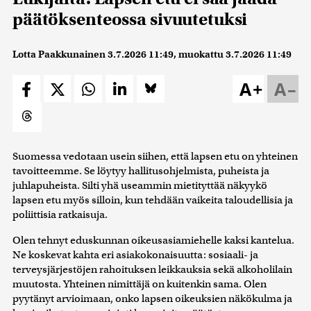
päätöksenteossa sivuutetuksi
Lotta Paakkunainen
3.7.2026 11:49
, muokattu
3.7.2026 11:49
A+
A–
Suomessa vedotaan usein siihen, että lapsen etu on yhteinen
tavoitteemme. Se löytyy hallitusohjelmista, puheista ja
juhlapuheista. Silti yhä useammin mietityttää näkyykö
lapsen etu myös silloin, kun tehdään vaikeita taloudellisia ja
poliittisia ratkaisuja.
Olen tehnyt eduskunnan oikeusasiamiehelle kaksi kantelua.
Ne koskevat kahta eri asiakokonaisuutta: sosiaali- ja
terveysjärjestöjen rahoituksen leikkauksia sekä alkoholilain
muutosta. Yhteinen nimittäjä on kuitenkin sama. Olen
pyytänyt arvioimaan, onko lapsen oikeuksien näkökulma ja