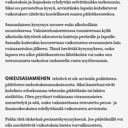
vaikutuksia ja linjauksia ryhdyttiin selvittämään tarkemmin.
Siksi on perusteltua kysyä, arvioitiinko lapsiin kohdistuvat
vaikutukset riittävän huolellisesti ennen päätöksentekoa.
Samanlainen kysymys nousee esiin alkoholilain
muutoksessa. Valmisteluaineistossa tunnistetaan kyllä
alkoholin käytöstä aiheutuvia haittoja perheille ja lapsille.
Samalla kuitenkin korostetaan vaikutusten seuraamista lain
voimaantulon jälkeen. Tämä herättää kysymyksen, onko
lapsen etu ollut päätöksenteon lähtökohta vai onko sen
toteutumista tarkoitus tarkastella vasta myöhemmin.
OIKEUSASIAMIEHEN
tehtävä ei ole arvioida poliittisten
päätösten tarkoituksenmukaisuutta. Siksi kanteluni eivät
kohdistu eduskunnan tekemiin päätöksiin tai lakien
sisältöön. Olen pyytänyt tutkimaan viranomaisten
menettelyä ja sitä, onko valmistelussa toteutettu perus- ja
ihmisoikeuksien edellyttämää vaikutusten arviointia.
Pidän tätä tärkeänä periaatekysymyksenä. Jos päätöksillä voi
olla merkittäviä vaikutuksia lasten turvallisuuteen,