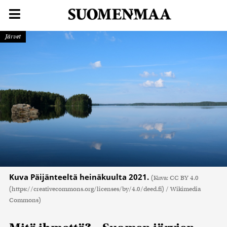
Järvet
Kuva Päijänteeltä heinäkuulta 2021.
(Kuva: CC BY 4.0
(https://creativecommons.org/licenses/by/4.0/deed.fi) / Wikimedia
Commons)