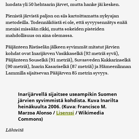
luodata yli 50 hehtaarin järvet, mutta hanke jäi kesken.
Pienistä järvistä paljon on siis kartoittamatta nykyajan
metodeilla. Todennäköistä ei ole, että syvyysennätys enää
menisi missään rikki, mutta sokeiden pisteiden
mahdollisuus on aina olemassa.
Päijänteen Ristiselän jälkeen syvimmät mitatut järvien
kohdat ovat Inarijärven Vasikkaselkä (92 metriä syvä),
Päijänteen Souselkä (91 metriä), Suvasveden Kukkarinselkä
(90 metriä), Inarin Kasariselkä (87 metriä) ja Hämeenlinnan
Lammilla sijaitsevan Pääjärven 85 metrin syvyys.
Inarijärvellä sijaitsee useampikin Suomen
järvien syvimmistä kohdista. Kuva Inarilta
heinäkuulta 2006. (Kuva: Francisco M.
Marzoa Alonso /
Lisenssi
/ Wikimedia
Commons)
Lähteitä