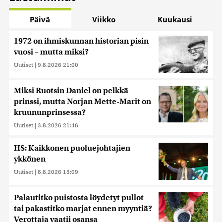
Päivä
Viikko
Kuukausi
1972 on ihmiskunnan historian pisin
vuosi – mutta miksi?
Uutiset
|
9.8.2026 21:00
Miksi Ruotsin Daniel on pelkkä
prinssi, mutta Norjan Mette-Marit on
kruununprinsessa?
Uutiset
|
3.8.2026 21:46
HS: Kaikkonen puoluejohtajien
ykkönen
Uutiset
|
8.8.2026 13:09
Palautitko puistosta löydetyt pullot
tai pakastitko marjat ennen myyntiä?
Verottaja vaatii osansa