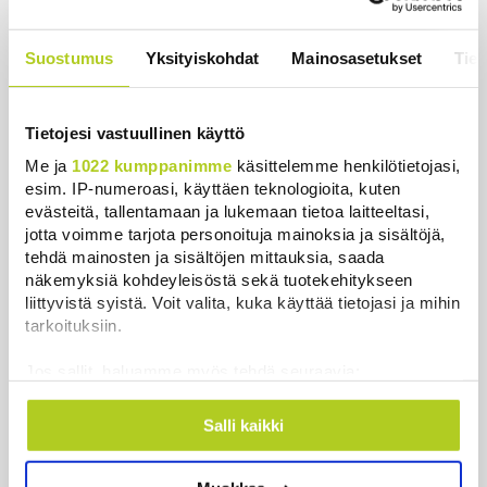
Uutiset
|
8.8.2026 11:30
Suostumus
Yksityiskohdat
Mainosasetukset
Tiet
Reuters: Ukraina on tuhonnut yli
miljoona neliömetriä Wildberriesin
varastotilaa
Tietojesi vastuullinen käyttö
Uutiset
|
7.8.2026 21:55
Me ja
1022 kumppanimme
käsittelemme henkilötietojasi,
esim. IP-numeroasi, käyttäen teknologioita, kuten
Uusi junayhteys Oulusta
evästeitä, tallentamaan ja lukemaan tietoa laitteeltasi,
Haaparantaan saapui ensimmäistä
jotta voimme tarjota personoituja mainoksia ja sisältöjä,
kertaa Ruotsiin – näin usein vuoroja
tehdä mainosten ja sisältöjen mittauksia, saada
ajetaan
näkemyksiä kohdeyleisöstä sekä tuotekehitykseen
Uutiset
|
10.8.2026 8:28
liittyvistä syistä. Voit valita, kuka käyttää tietojasi ja mihin
tarkoituksiin.
Jos sallit, haluamme myös tehdä seuraavia:
Kerätä tietoja maantieteellisestä sijainnistasi,
Uusimmat
mahdollisesti muutaman metrin tarkkuudella
Salli kaikki
Tunnistaa laitteesi skannaamalla sen
ominaispiirteitä aktiivisesti (sormenjäljen
Kesän kohu kirvoitti kuukauden sanan