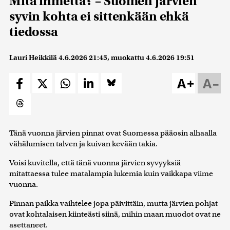
Mitä ihmettä? – Suomen järvien
syvin kohta ei sittenkään ehkä
tiedossa
Lauri Heikkilä
4.6.2026 21:45
, muokattu
4.6.2026 19:51
A+
A–
Tänä vuonna järvien pinnat ovat Suomessa pääosin alhaalla
vähälumisen talven ja kuivan kevään takia.
Voisi kuvitella, että tänä vuonna järvien syvyyksiä
mitattaessa tulee matalampia lukemia kuin vaikkapa viime
vuonna.
Pinnan paikka vaihtelee jopa päivittäin, mutta järvien pohjat
ovat kohtalaisen kiinteästi siinä, mihin maan muodot ovat ne
asettaneet.