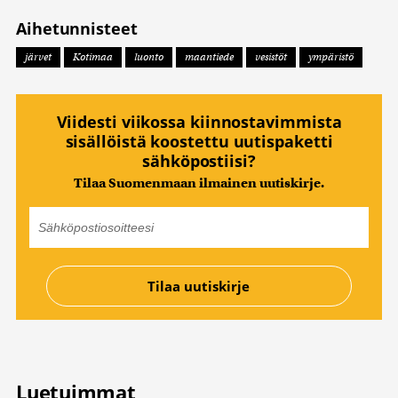
Aihetunnisteet
järvet
Kotimaa
luonto
maantiede
vesistöt
ympäristö
Viidesti viikossa kiinnostavimmista
sisällöistä koostettu uutispaketti
sähköpostiisi?
Tilaa Suomenmaan ilmainen uutiskirje.
Luetuimmat