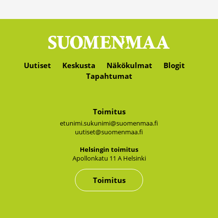
Uutiset
Keskusta
Näkökulmat
Blogit
Tapahtumat
Toimitus
etunimi.sukunimi@suomenmaa.fi
uutiset@suomenmaa.fi
Hel­sin­gin toi­mi­tus
Apol­lon­ka­tu 11 A Hel­sin­ki
Toimitus