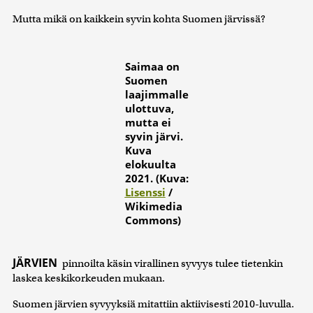
Mutta mikä on kaikkein syvin kohta Suomen järvissä?
Saimaa on
Suomen
laajimmalle
ulottuva,
mutta ei
syvin järvi.
Kuva
elokuulta
2021. (Kuva:
Lisenssi
/
Wikimedia
Commons)
JÄRVIEN
pinnoilta käsin virallinen syvyys tulee tietenkin
laskea keskikorkeuden mukaan.
Suomen järvien syvyyksiä mitattiin aktiivisesti 2010-luvulla.