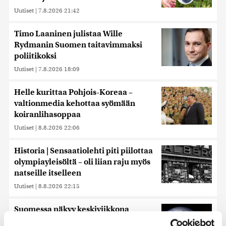
Uutiset
|
7.8.2026 21:42
Timo Laaninen julistaa Wille
Rydmanin Suomen taitavimmaksi
poliitikoksi
Uutiset
|
7.8.2026 18:09
Helle kurittaa Pohjois-Koreaa –
valtionmedia kehottaa syömään
koiranlihasoppaa
Uutiset
|
8.8.2026 22:06
Historia | Sensaatiolehti piti piilottaa
olympiayleisöltä – oli liian raju myös
natseille itselleen
Uutiset
|
8.8.2026 22:15
Suomessa näkyy keskiviikkona
osittainen auringonpimennys