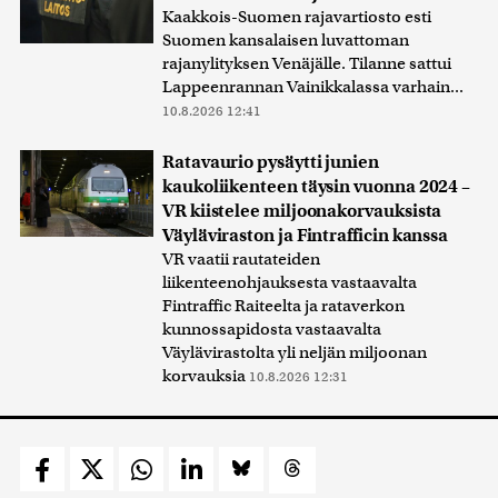
Kaakkois-Suomen rajavartiosto esti
Suomen kansalaisen luvattoman
rajanylityksen Venäjälle. Tilanne sattui
Lappeenrannan Vainikkalassa varhain...
10.8.2026 12:41
Ratavaurio pysäytti junien
kaukoliikenteen täysin vuonna 2024 –
VR kiistelee miljoonakorvauksista
Väyläviraston ja Fintrafficin kanssa
VR vaatii rautateiden
liikenteenohjauksesta vastaavalta
Fintraffic Raiteelta ja rataverkon
kunnossapidosta vastaavalta
Väylävirastolta yli neljän miljoonan
korvauksia
10.8.2026 12:31