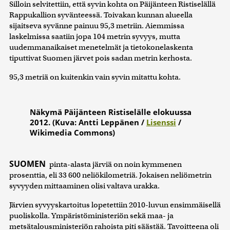
Silloin selvitettiin, että syvin kohta on Päijänteen Ristiselällä
Rappukallion syvänteessä. Toivakan kunnan alueella
sijaitseva syvänne painuu 95,3 metriin. Aiemmissa
laskelmissa saatiin jopa 104 metrin syvyys, mutta
uudemmanaikaiset menetelmät ja tietokonelaskenta
tiputtivat Suomen järvet pois sadan metrin kerhosta.
95,3 metriä on kuitenkin vain syvin mitattu kohta.
Näkymä Päijänteen Ristiselälle elokuussa
2012. (Kuva: Antti Leppänen /
Lisenssi
/
Wikimedia Commons)
SUOMEN
pinta-alasta järviä on noin kymmenen
prosenttia, eli 33 600 neliökilometriä. Jokaisen neliömetrin
syvyyden mittaaminen olisi valtava urakka.
Järvien syvyyskartoitus lopetettiin 2010-luvun ensimmäisellä
puoliskolla. Ympäristöministeriön sekä maa- ja
metsätalousministeriön rahoista piti säästää. Tavoitteena oli