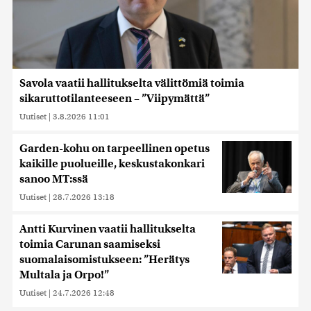
Savola vaatii hallitukselta välittömiä toimia
sikaruttotilanteeseen – ”Viipymättä”
Uutiset
|
3.8.2026 11:01
Garden-kohu on tarpeellinen opetus
kaikille puolueille, keskustakonkari
sanoo MT:ssä
Uutiset
|
28.7.2026 13:18
Antti Kurvinen vaatii hallitukselta
toimia Carunan saamiseksi
suomalaisomistukseen: ”Herätys
Multala ja Orpo!”
Uutiset
|
24.7.2026 12:48