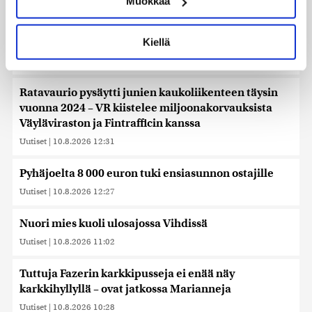
Muokkaa
muodostaminen)
Uutiset
|
10.8.2026 13:10
Lue lisää siitä, miten henkilötietojasi käsitellään ja miten
voit määrittää asetuksesi
tiedot-osiossa
. Voit muuttaa
Kiellä
Suomen kansalainen pyrki luvattomasti Venäjälle
suostumustasi tai peruuttaa sen milloin vain
Uutiset
|
10.8.2026 12:41
evästeilmoituksessa.
Käytämme evästeitä tarjoamamme sisällön ja mainosten
Ratavaurio pysäytti junien kaukoliikenteen täysin
räätälöimiseen, sosiaalisen median ominaisuuksien
vuonna 2024 – VR kiistelee miljoonakorvauksista
tukemiseen ja kävijämäärämme analysoimiseen. Lisäksi
Väyläviraston ja Fintrafficin kanssa
jaamme sosiaalisen median, mainosalan ja analytiikka-
Uutiset
|
10.8.2026 12:31
alan kumppaneillemme tietoja siitä, miten käytät
sivustoamme. Kumppanimme voivat yhdistää näitä
Pyhäjoelta 8 000 euron tuki ensiasunnon ostajille
tietoja muihin tietoihin, joita olet antanut heille tai joita on
Uutiset
|
10.8.2026 12:27
kerätty, kun olet käyttänyt heidän palvelujaan. Tietoja
saatetaan myös siirtää ulkomaille.
Nuori mies kuoli ulosajossa Vihdissä
Uutiset
|
10.8.2026 11:02
Tuttuja Fazerin karkkipusseja ei enää näy
karkkihyllyllä – ovat jatkossa Marianneja
Uutiset
|
10.8.2026 10:28