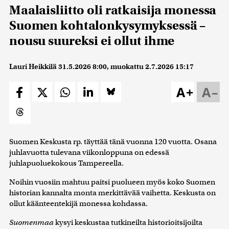
Maalaisliitto oli ratkaisija monessa
Suomen kohtalonkysymyksessä –
nousu suureksi ei ollut ihme
Lauri Heikkilä
31.5.2026 8:00
, muokattu
2.7.2026 15:17
A+
A–
Suomen Keskusta rp. täyttää tänä vuonna 120 vuotta. Osana
juhlavuotta tulevana viikonloppuna on edessä
juhlapuoluekokous Tampereella.
Noihin vuosiin mahtuu paitsi puolueen myös koko Suomen
historian kannalta monta merkittävää vaihetta. Keskusta on
ollut käänteentekijä monessa kohdassa.
Suomenmaa
kysyi keskustaa tutkineilta historioitsijoilta