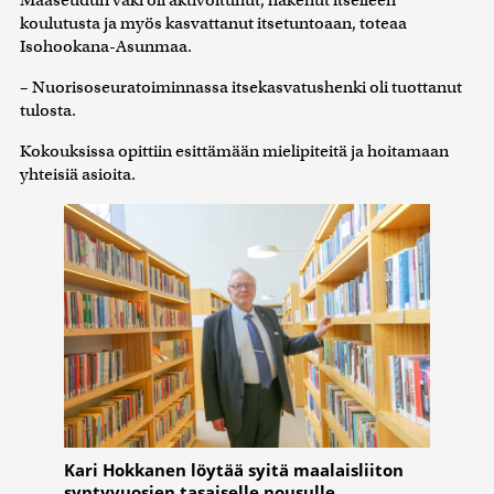
koulutusta ja myös kasvattanut itsetuntoaan, toteaa
Isohookana-Asunmaa.
– Nuorisoseuratoiminnassa itsekasvatushenki oli tuottanut
tulosta.
Kokouksissa opittiin esittämään mielipiteitä ja hoitamaan
yhteisiä asioita.
Kari Hokkanen löytää syitä maalaisliiton
syntyvuosien tasaiselle nousulle