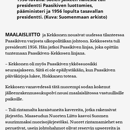
presidentti Paasikiven luottomies,
pääministeri ja 1956 lopulta tasavallan
presidentti. (Kuva: Suomenmaan arkisto)
MAALAISLIITTO
ja Kekkonen nousivat uudessa tilanteessa
Paasikiven varjosta ulkopolitiikan johtoon. Kekkosesta tuli
presidentti 1956. Hän jatkoi Paasikiven linjaa, joka opittiin
tuntemaan Paasikiven-Kekkosen linjana.
– Kekkonen oli myös Paasikiven ykkössuosikki
seuraajakseen. Siitä ei ole epäilystäkään, kun Paasikiven
päiväkirjoja lukee, Hokkanen toteaa.
Kekkosen vanavedessä tätä nuorempi sodan kokenut
jälleenrakennussukupolvi nousi maalaisliitossa vastuullisille
paikoille.
– Tuli rintamalta karaistuneita kavereita, jotka rakensivat
järjestön. Maaseudun Nuorten Liitto kasvoi Suomen
suurimmaksi nuorisojärjestöksi. Nuoret rintamamiehet sen
perustivat, usein johtohahmot olivat reservin upseereita ja