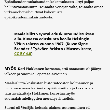
Epäoikeudenmukaisuuden kokemukseen liittyi paljon
hallintovastaisuutta. Toisaalta Venäjän valta, toisaalta omat
virkamiehet aiheuttivat kokemusta
epäoikeudenmukaisuudesta.
Maalaisliitto syntyi eduskuntauudistuksen
alla. Kuvassa eduskunta koolla Helsingin
VPK:n talossa vuonna 1907. (Kuva: Signe
Brander / Työväen Arkisto / Museovirasto,
CC BY 4.0
)
MYÖS
Kari Hokkanen
korostaa, että maaseutu oli jäänyt
jälkeen ja Suomi oli epätasa-arvoinen.
Maalaisliitto-keskustan historiateosten kolmannen ja
neljännen osan laatinut ex-päätoimittaja ja keskustan
taustavaikuttaja Hokkanen korostaa myös
suomalaismielisyyden merkitystä tuolloin.
Suomi oli Venäjän keisarin alainen autonominen eli