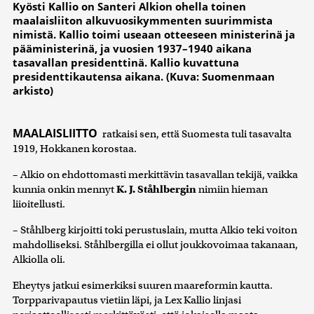
Kyösti Kallio on Santeri Alkion ohella toinen
maalaisliiton alkuvuosikymmenten suurimmista
nimistä. Kallio toimi useaan otteeseen ministerinä ja
pääministerinä, ja vuosien 1937–1940 aikana
tasavallan presidenttinä. Kallio kuvattuna
presidenttikautensa aikana. (Kuva: Suomenmaan
arkisto)
MAALAISLIITTO
ratkaisi sen, että Suomesta tuli tasavalta
1919, Hokkanen korostaa.
– Alkio on ehdottomasti merkittävin tasavallan tekijä, vaikka
kunnia onkin mennyt
K. J. Ståhlbergin
nimiin hieman
liioitellusti.
– Ståhlberg kirjoitti toki perustuslain, mutta Alkio teki voiton
mahdolliseksi. Ståhlbergilla ei ollut joukkovoimaa takanaan,
Alkiolla oli.
Eheytys jatkui esimerkiksi suuren maareformin kautta.
Torpparivapautus vietiin läpi, ja Lex Kallio linjasi