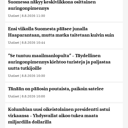
Suomessa näkyy keskiviikkona osittainen
auringonpimennys
Uutiset
|
8.8.2026 11:30
Ensi viikolla Suomesta pääsee junalla
Haaparantaan, mutta matka taitetaan kuivin suin
Uutiset
|
8.8.2026 10:44
”Se tuntuu maailmanlopulta” – Täydellinen
auringonpimennys kiehtoo turisteja ja paljastaa
uutta tutkijoille
Uutiset
|
8.8.2026 10:30
Tänään on pääosin poutaista, paikoin satelee
Uutiset
|
8.8.2026 10:00
Kolumbian uusi oikeistolainen presidentti astui
virkaansa – Yhdysvallat aikoo tukea maata
miljardilla dollarilla