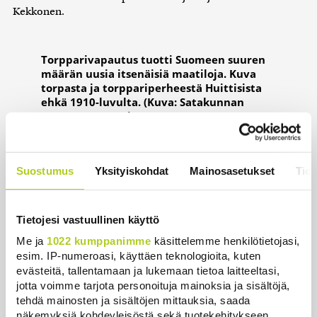
Kekkonen.
Torpparivapautus tuotti Suomeen suuren
määrän uusia itsenäisiä maatiloja. Kuva
torpasta ja torppariperheestä Huittisista
ehkä 1910-luvulta. (Kuva: Satakunnan
museo / Museovirasto,
CC BY 4.0
)
TASAVALLAN
ensimmäisten vuosikymmenten aikana
Suostumus
Yksityiskohdat
Mainosasetukset
Tiet
Suomea uhkasivat ääriainekset sekä vasemmalta että
oikealta. Ensin piti torpata Venäjällä jo voittanut bolsevismi,
1930-luvulle tultaessa oikeistoradikalismi.
Tietojesi vastuullinen käyttö
Vaarat olivat aivan todellisia, Hokkanen korostaa.
Me ja
1022 kumppanimme
käsittelemme henkilötietojasi,
esim. IP-numeroasi, käyttäen teknologioita, kuten
– Kyllä Suomessa oli aika vahvoja piirejä, jotka aivan
evästeitä, tallentamaan ja lukemaan tietoa laitteeltasi,
Mannerheimia
myöten olisivat olleet valmiita kumoamaan
jotta voimme tarjota personoituja mainoksia ja sisältöjä,
parlamentaarisen demokratian ja siirtymään autoritaariseen
tehdä mainosten ja sisältöjen mittauksia, saada
järjestelmään, kuten suurin osa Euroopan maista siirtyi.
näkemyksiä kohdeyleisöstä sekä tuotekehitykseen
Eivät vain Saksa ja Italia.