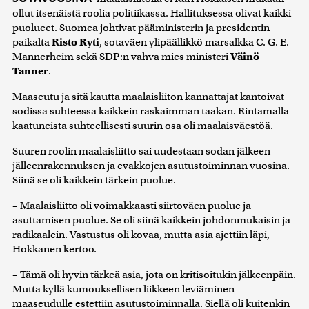
ollut itsenäistä roolia politiikassa. Hallituksessa olivat kaikki
kerätty, kun olet käyttänyt heidän palvelujaan. Tietoja
puolueet. Suomea johtivat pääministerin ja presidentin
saatetaan myös siirtää ulkomaille.
paikalta
Risto Ryti
, sotaväen ylipäällikkö marsalkka C. G. E.
Mannerheim sekä SDP:n vahva mies ministeri
Väinö
Tanner
.
Maaseutu ja sitä kautta maalaisliiton kannattajat kantoivat
sodissa suhteessa kaikkein raskaimman taakan. Rintamalla
kaatuneista suhteellisesti suurin osa oli maalaisväestöä.
Suuren roolin maalaisliitto sai uudestaan sodan jälkeen
jälleenrakennuksen ja evakkojen asutustoiminnan vuosina.
Siinä se oli kaikkein tärkein puolue.
– Maalaisliitto oli voimakkaasti siirtoväen puolue ja
asuttamisen puolue. Se oli siinä kaikkein johdonmukaisin ja
radikaalein. Vastustus oli kovaa, mutta asia ajettiin läpi,
Hokkanen kertoo.
– Tämä oli hyvin tärkeä asia, jota on kritisoitukin jälkeenpäin.
Mutta kyllä kumouksellisen liikkeen leviäminen
maaseudulle estettiin asutustoiminnalla. Siellä oli kuitenkin