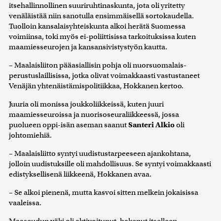
itsehallinnollinen suuriruhtinaskunta, jota oli yritetty
venäläistää niin sanotulla ensimmäisellä sortokaudella.
Tuolloin kansalaisyhteiskunta alkoi herätä Suomessa
voimiinsa, toki myös ei-poliittisissa tarkoituksissa kuten
maamiesseurojen ja kansansivistystyön kautta.
– Maalaisliiton pääasiallisin pohja oli nuorsuomalais-
perustuslaillisissa, jotka olivat voimakkaasti vastustaneet
Venäjän yhtenäistämispolitiikkaa, Hokkanen kertoo.
Juuria oli monissa joukkoliikkeissä, kuten juuri
maamiesseuroissa ja nuorisoseuraliikkeessä, jossa
puolueen oppi-isän aseman saanut
Santeri Alkio
oli
johtomiehiä.
– Maalaisliitto syntyi uudistustarpeeseen ajankohtana,
jolloin uudistuksille oli mahdollisuus. Se syntyi voimakkaasti
edistyksellisenä liikkeenä, Hokkanen avaa.
– Se alkoi pienenä, mutta kasvoi sitten melkein jokaisissa
vaaleissa.
Maaseudun väki oli aktivoitunut, hakenut itselleen