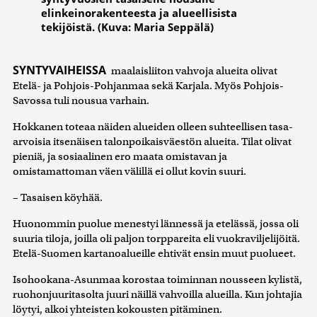
elinkeinorakenteesta ja alueellisista
tekijöistä. (Kuva: Maria Seppälä)
SYNTYVAIHEISSA
maalaisliiton vahvoja alueita olivat
Etelä- ja Pohjois-Pohjanmaa sekä Karjala. Myös Pohjois-
Savossa tuli nousua varhain.
Hokkanen toteaa näiden alueiden olleen suhteellisen tasa-
arvoisia itsenäisen talonpoikaisväestön alueita. Tilat olivat
pieniä, ja sosiaalinen ero maata omistavan ja
omistamattoman väen välillä ei ollut kovin suuri.
– Tasaisen köyhää.
Huonommin puolue menestyi lännessä ja etelässä, jossa oli
suuria tiloja, joilla oli paljon torppareita eli vuokraviljelijöitä.
Etelä-Suomen kartanoalueille ehtivät ensin muut puolueet.
Isohookana-Asunmaa korostaa toiminnan nousseen kylistä,
ruohonjuuritasolta juuri näillä vahvoilla alueilla. Kun johtajia
löytyi, alkoi yhteisten kokousten pitäminen.