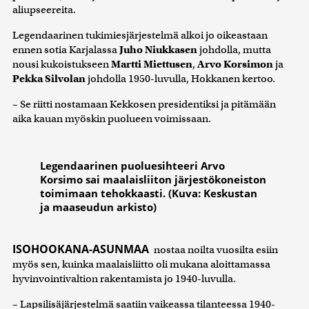
aliupseereita.
Legendaarinen tukimiesjärjestelmä alkoi jo oikeastaan
ennen sotia Karjalassa
Juho Niukkasen
johdolla, mutta
nousi kukoistukseen
Martti Miettusen
,
Arvo Korsimon
ja
Pekka Silvolan
johdolla 1950-luvulla, Hokkanen kertoo.
– Se riitti nostamaan Kekkosen presidentiksi ja pitämään
aika kauan myöskin puolueen voimissaan.
Legendaarinen puoluesihteeri Arvo
Korsimo sai maalaisliiton järjestökoneiston
toimimaan tehokkaasti. (Kuva: Keskustan
ja maaseudun arkisto)
ISOHOOKANA-ASUNMAA
nostaa noilta vuosilta esiin
myös sen, kuinka maalaisliitto oli mukana aloittamassa
hyvinvointivaltion rakentamista jo 1940-luvulla.
– Lapsilisäjärjestelmä saatiin vaikeassa tilanteessa 1940-