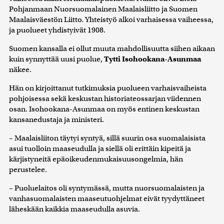
Pohjanmaan Nuorsuomalainen Maalaisliitto ja Suomen
Maalaisväestön Liitto. Yhteistyö alkoi varhaisessa vaiheessa,
ja puolueet yhdistyivät 1908.
Suomen kansalla ei ollut muuta mahdollisuutta siihen aikaan
kuin synnyttää uusi puolue,
Tytti Isohookana-Asunmaa
näkee.
Hän on kirjoittanut tutkimuksia puolueen varhaisvaiheista
pohjoisessa sekä keskustan historiateossarjan viidennen
osan. Isohookana-Asunmaa on myös entinen keskustan
kansanedustaja ja ministeri.
– Maalaisliiton täytyi syntyä, sillä suurin osa suomalaisista
asui tuolloin maaseudulla ja siellä oli erittäin kipeitä ja
kärjistyneitä epäoikeudenmukaisuusongelmia, hän
perustelee.
– Puoluelaitos oli syntymässä, mutta nuorsuomalaisten ja
vanhasuomalaisten maaseutuohjelmat eivät tyydyttäneet
läheskään kaikkia maaseudulla asuvia.