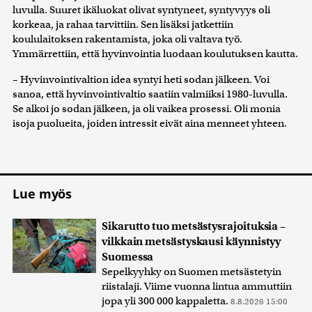
luvulla. Suuret ikäluokat olivat syntyneet, syntyvyys oli
korkeaa, ja rahaa tarvittiin. Sen lisäksi jatkettiin
koululaitoksen rakentamista, joka oli valtava työ.
Ymmärrettiin, että hyvinvointia luodaan koulutuksen kautta.
– Hyvinvointivaltion idea syntyi heti sodan jälkeen. Voi
sanoa, että hyvinvointivaltio saatiin valmiiksi 1980-luvulla.
Se alkoi jo sodan jälkeen, ja oli vaikea prosessi. Oli monia
isoja puolueita, joiden intressit eivät aina menneet yhteen.
Lue myös
Sikarutto tuo metsästysrajoituksia –
vilkkain metsästyskausi käynnistyy
Suomessa
Sepelkyyhky on Suomen metsästetyin
riistalaji. Viime vuonna lintua ammuttiin
jopa yli 300 000 kappaletta.
8.8.2026 15:00