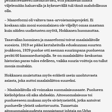
periaatteellisesti merkittävästi, että jokaisella maata
viljelemään haluavalla ja kykenevällä tuli tämä mahdollisuus
olla.
– Maareformi oli valtava tasa-arvoistamisprojekti. Ei
koskaan niin moni suomalainen ole viljellyt omaa maataan
kuin näiden uudistusten myötä, Hokkanen huomauttaa.
Tasavallan luominen ja maareformi toivat maalaisliitolle
suosiota. 1919 se pääsi kertaheitolla eduskunnan suurten
joukkoon, 1929 puolue otti aseman suurimpana puolueena
peräti 60 kansanedustajalla. Se on maalaisliitto-keskustan
historian paras tulos edelleen, vaikka suuria voittoja on tullut
monia muitakin.
Hokkanen muistuttaa myös eräästä usein unohtuvasta
asiasta, joka auttoi maalaisliittoa suureksi.
– Maalaisliitolla oli voimakas suomalaisuusaate. Puolueen
kieliohjelma oli aika ahdaskin. Aitosuomalaisuus toi
puolueeseen mukaan myös sivistyneistöä, jotka antoivat
puolueelle yleistä uskottavuutta. Tunnetuin
aitosuomalaisuudesta ponnistanut johtaja on Urho