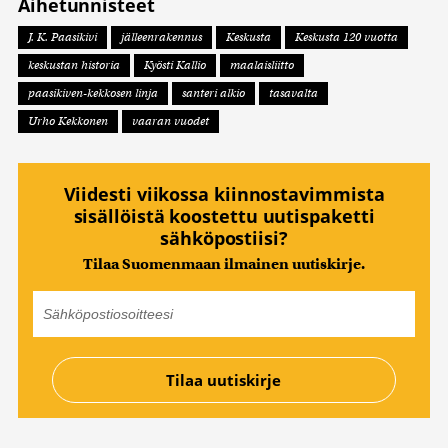
Aihetunnisteet
J. K. Paasikivi
jälleenrakennus
Keskusta
Keskusta 120 vuotta
keskustan historia
Kyösti Kallio
maalaisliitto
paasikiven-kekkosen linja
santeri alkio
tasavalta
Urho Kekkonen
vaaran vuodet
Viidesti viikossa kiinnostavimmista
sisällöistä koostettu uutispaketti
sähköpostiisi?
Tilaa Suomenmaan ilmainen uutiskirje.