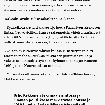
Neuvostoliiton kanssa ollaan väleissä ja sille annetaan
myöten pienemmissä asioissa, että suuremmat asiat kuten
itsenäisyys ja suomalainen valtiojärjestys säilyvät.
Tärkeäksi avuksi tuli maalaisliiton Kekkonen.
– Kyllä silloin alettiin faktisesti jo luoda Paasikiven-Kekkosen
linjaa. Neuvostoliiton kanssa rakennettiin yhteisymmärrystä
niin, että Neuvostoliitto ei ryhtynyt aktiivisesti edistämään
vallankumousta Suomessa, Hokkanen sanoo.
YYA-sopimus Neuvostoliiton kanssa 1948 tietysti rajoitti
Suomen mahdollisuuksia, mutta sen puitteissa rauha ja
vakaus saatiin säilytettyä koko kylmän sodan ajan vuoteen
1991, jolloin Neuvostoliitto romahti.
– Onneksi se oli huonoista vaihtoehdoista vähiten huono,
Hokkanen korostaa.
Urho Kekkonen teki maalaisliitossa ja
Suomen politiikassa merkittävää nousua jo
1930-luvulla. Sotien jälkeen hänestä tuli