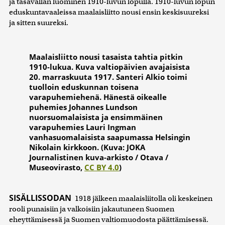
ja tasavallan luominen 1910-luvun lopulla. 1910-luvun lopun
eduskuntavaaleissa maalaisliitto nousi ensin keskisuureksi
ja sitten suureksi.
Maalaisliitto nousi tasaista tahtia pitkin
1910-lukua. Kuva valtiopäivien avajaisista
20. marraskuuta 1917. Santeri Alkio toimi
tuolloin eduskunnan toisena
varapuhemiehenä. Hänestä oikealle
puhemies Johannes Lundson
nuorsuomalaisista ja ensimmäinen
varapuhemies Lauri Ingman
vanhasuomalaisista saapumassa Helsingin
Nikolain kirkkoon. (Kuva: JOKA
Journalistinen kuva-arkisto / Otava /
Museovirasto,
CC BY 4.0
)
SISÄLLISSODAN
1918 jälkeen maalaisliitolla oli keskeinen
rooli punaisiin ja valkoisiin jakautuneen Suomen
eheyttämisessä ja Suomen valtiomuodosta päättämisessä.