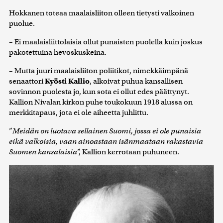
Hokkanen toteaa maalaisliiton olleen tietysti valkoinen
puolue.
– Ei maalaisliittolaisia ollut punaisten puolella kuin joskus
pakotettuina hevoskuskeina.
– Mutta juuri maalaisliiton poliitikot, nimekkäimpänä
senaattori
Kyösti Kallio
, alkoivat puhua kansallisen
sovinnon puolesta jo, kun sota ei ollut edes päättynyt.
Kallion Nivalan kirkon puhe toukokuun 1918 alussa on
merkkitapaus, jota ei ole aiheetta juhlittu.
”
Meidän on luotava sellainen Suomi, jossa ei ole punaisia
eikä valkoisia, vaan ainoastaan isänmaataan rakastavia
Suomen kansalaisia
”, Kallion kerrotaan puhuneen.