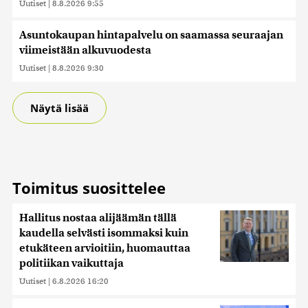
Uutiset
|
8.8.2026 9:55
Asuntokaupan hintapalvelu on saamassa seuraajan
viimeistään alkuvuodesta
Uutiset
|
8.8.2026 9:30
Näytä lisää
Toimitus suosittelee
Hallitus nostaa alijäämän tällä
kaudella selvästi isommaksi kuin
etukäteen arvioitiin, huomauttaa
politiikan vaikuttaja
Uutiset
|
6.8.2026 16:20