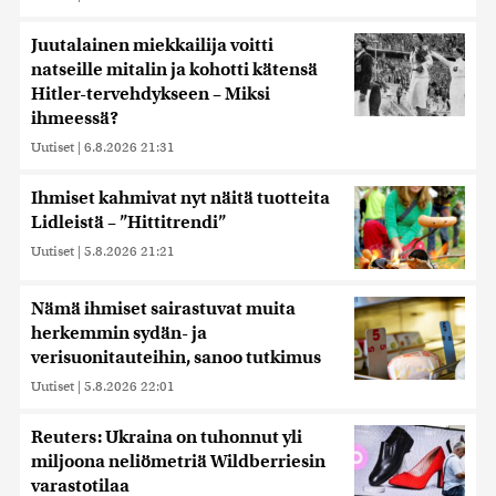
Juutalainen miekkailija voitti
natseille mitalin ja kohotti kätensä
Hitler-tervehdykseen – Miksi
ihmeessä?
Uutiset
|
6.8.2026 21:31
Ihmiset kahmivat nyt näitä tuotteita
Lidleistä – ”Hittitrendi”
Uutiset
|
5.8.2026 21:21
Nämä ihmiset sairastuvat muita
herkemmin sydän- ja
verisuonitauteihin, sanoo tutkimus
Uutiset
|
5.8.2026 22:01
Reuters: Ukraina on tuhonnut yli
miljoona neliömetriä Wildberriesin
varastotilaa