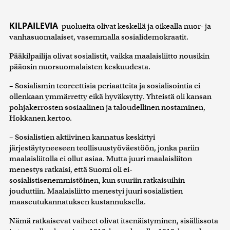
KILPAILEVIA
puolueita olivat keskellä ja oikealla nuor- ja
vanhasuomalaiset, vasemmalla sosialidemokraatit.
Pääkilpailija olivat sosialistit, vaikka maalaisliitto nousikin
pääosin nuorsuomalaisten keskuudesta.
– Sosialismin teoreettisia periaatteita ja sosialisointia ei
ollenkaan ymmärretty eikä hyväksytty. Yhteistä oli kansan
pohjakerrosten sosiaalinen ja taloudellinen nostaminen,
Hokkanen kertoo.
– Sosialistien aktiivinen kannatus keskittyi
järjestäytyneeseen teollisuustyöväestöön, jonka pariin
maalaisliitolla ei ollut asiaa. Mutta juuri maalaisliiton
menestys ratkaisi, että Suomi oli ei-
sosialistisenemmistöinen, kun suuriin ratkaisuihin
jouduttiin. Maalaisliitto menestyi juuri sosialistien
maaseutukannatuksen kustannuksella.
Nämä ratkaisevat vaiheet olivat itsenäistyminen, sisällissota