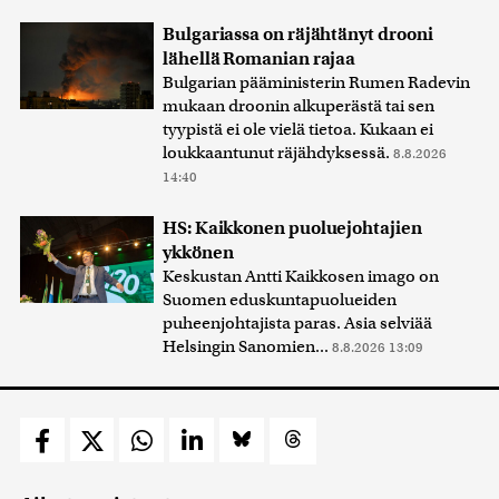
Bulgariassa on räjähtänyt drooni
lähellä Romanian rajaa
Bulgarian pääministerin Rumen Radevin
mukaan droonin alkuperästä tai sen
tyypistä ei ole vielä tietoa. Kukaan ei
loukkaantunut räjähdyksessä.
8.8.2026
14:40
HS: Kaikkonen puoluejohtajien
ykkönen
Keskustan Antti Kaikkosen imago on
Suomen eduskuntapuolueiden
puheenjohtajista paras. Asia selviää
Helsingin Sanomien...
8.8.2026 13:09