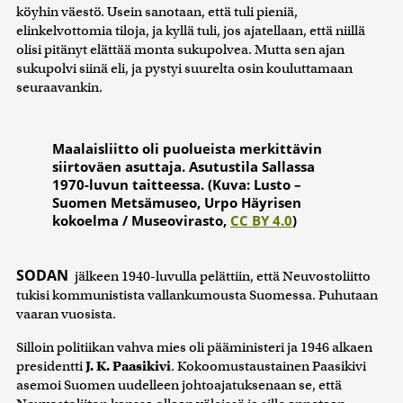
köyhin väestö. Usein sanotaan, että tuli pieniä,
elinkelvottomia tiloja, ja kyllä tuli, jos ajatellaan, että niillä
olisi pitänyt elättää monta sukupolvea. Mutta sen ajan
sukupolvi siinä eli, ja pystyi suurelta osin kouluttamaan
seuraavankin.
Maalaisliitto oli puolueista merkittävin
siirtoväen asuttaja. Asutustila Sallassa
1970-luvun taitteessa. (Kuva: Lusto –
Suomen Metsämuseo, Urpo Häyrisen
kokoelma / Museovirasto,
CC BY 4.0
)
SODAN
jälkeen 1940-luvulla pelättiin, että Neuvostoliitto
tukisi kommunistista vallankumousta Suomessa. Puhutaan
vaaran vuosista.
Silloin politiikan vahva mies oli pääministeri ja 1946 alkaen
presidentti
J. K. Paasikivi
. Kokoomustaustainen Paasikivi
asemoi Suomen uudelleen johtoajatuksenaan se, että