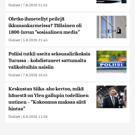
Uutiset
|
7.8.2026 21:55
Oletko ihmetellyt peilejä
ikkunankarmeissa? Tällainen oli
1800-luvun ”sosiaalinen media”
Uutiset
|
5.8.2026 21:45
Poliisi tutkii useita seksuaalirikoksia
Turussa – kohdistuneet sattumalta
valikoituihin naisiin
Uutiset
|
7.8.2026 10:55
Keskustan Siika-aho kertoo, mikä
hänestä on Ylen gallupin todellinen
uutinen – ”Kokoomus maksaa siitä
hintaa”
Uutiset
|
6.8.2026 11:56