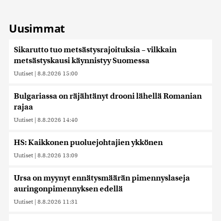
Uusimmat
Sikarutto tuo metsästysrajoituksia – vilkkain
metsästyskausi käynnistyy Suomessa
Uutiset
|
8.8.2026 15:00
Bulgariassa on räjähtänyt drooni lähellä Romanian
rajaa
Uutiset
|
8.8.2026 14:40
HS: Kaikkonen puoluejohtajien ykkönen
Uutiset
|
8.8.2026 13:09
Ursa on myynyt ennätysmäärän pimennyslaseja
auringonpimennyksen edellä
Uutiset
|
8.8.2026 11:31