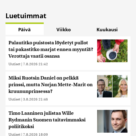
Luetuimmat
Päivä
Viikko
Kuukausi
Palautitko puistosta löydetyt pullot
tai pakastitko marjat ennen myyntiä?
Verottaja vaatii osansa
Uutiset
|
7.8.2026 21:42
Miksi Ruotsin Daniel on pelkkä
prinssi, mutta Norjan Mette-Marit on
kruununprinsessa?
Uutiset
|
3.8.2026 21:46
Timo Laaninen julistaa Wille
Rydmanin Suomen taitavimmaksi
poliitikoksi
Uutiset
|
7.8.2026 18:09