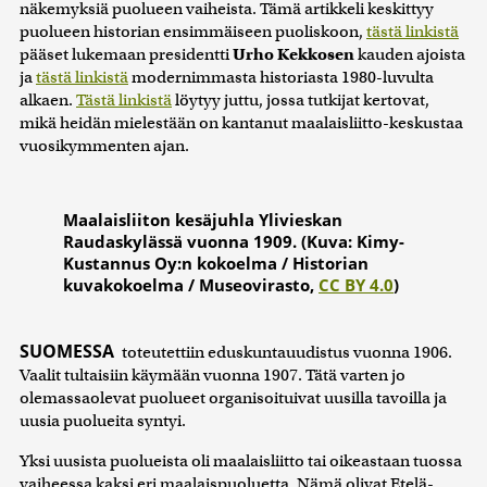
näkemyksiä puolueen vaiheista. Tämä artikkeli keskittyy
puolueen historian ensimmäiseen puoliskoon,
tästä linkistä
pääset lukemaan presidentti
Urho Kekkosen
kauden ajoista
ja
tästä linkistä
modernimmasta historiasta 1980-luvulta
alkaen.
Tästä linkistä
löytyy juttu, jossa tutkijat kertovat,
mikä heidän mielestään on kantanut maalaisliitto-keskustaa
vuosikymmenten ajan.
Maalaisliiton kesäjuhla Ylivieskan
Raudaskylässä vuonna 1909. (Kuva: Kimy-
Kustannus Oy:n kokoelma / Historian
kuvakokoelma / Museovirasto,
CC BY 4.0
)
SUOMESSA
toteutettiin eduskuntauudistus vuonna 1906.
Vaalit tultaisiin käymään vuonna 1907. Tätä varten jo
olemassaolevat puolueet organisoituivat uusilla tavoilla ja
uusia puolueita syntyi.
Yksi uusista puolueista oli maalaisliitto tai oikeastaan tuossa
vaiheessa kaksi eri maalaispuoluetta. Nämä olivat Etelä-