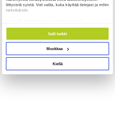
liittyvistä syistä. Voit valita, kuka käyttää tietojasi ja mihin
tarkoituksiin.
Jos sallit, haluamme myös tehdä seuraavia:
Kerätä tietoja maantieteellisestä sijainnistasi,
mahdollisesti muutaman metrin tarkkuudella
Salli kaikki
Tunnistaa laitteesi skannaamalla sen
ominaispiirteitä aktiivisesti (sormenjäljen
Muokkaa
muodostaminen)
Lue lisää siitä, miten henkilötietojasi käsitellään ja miten
voit määrittää asetuksesi
tiedot-osiossa
. Voit muuttaa
Kiellä
suostumustasi tai peruuttaa sen milloin vain
evästeilmoituksessa.
Käytämme evästeitä tarjoamamme sisällön ja mainosten
räätälöimiseen, sosiaalisen median ominaisuuksien
tukemiseen ja kävijämäärämme analysoimiseen. Lisäksi
jaamme sosiaalisen median, mainosalan ja analytiikka-
alan kumppaneillemme tietoja siitä, miten käytät
sivustoamme. Kumppanimme voivat yhdistää näitä
tietoja muihin tietoihin, joita olet antanut heille tai joita on