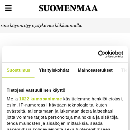
rina käynnistyy pystykuvaa klikkaamalla.
Suostumus
Yksityiskohdat
Mainosasetukset
Tiet
Tietojesi vastuullinen käyttö
Me ja
1022 kumppanimme
käsittelemme henkilötietojasi,
esim. IP-numeroasi, käyttäen teknologioita, kuten
evästeitä, tallentamaan ja lukemaan tietoa laitteeltasi,
jotta voimme tarjota personoituja mainoksia ja sisältöjä,
tehdä mainosten ja sisältöjen mittauksia, saada
näkemyksiä kohdeyleisöstä sekä tuotekehitykseen