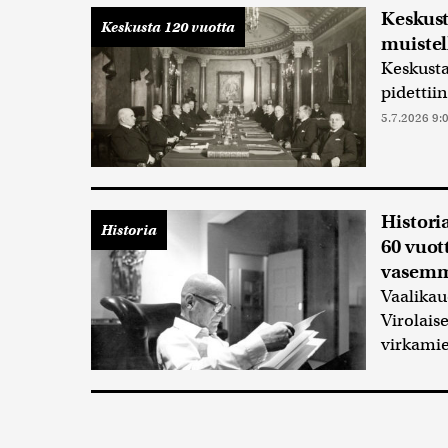
Keskust
Keskusta 120 vuotta
muistel
Keskusta
pidettiin
5.7.2026 9:
Histori
Historia
60 vuott
vasemmi
Vaalikau
Virolais
virkamie