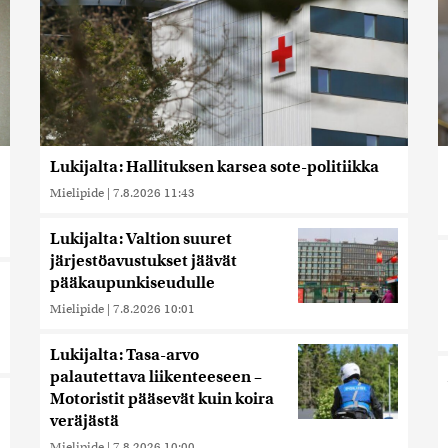
Lukijalta: Hallituksen karsea sote-politiikka
Mielipide
|
7.8.2026 11:43
Lukijalta: Valtion suuret
järjestöavustukset jäävät
pääkaupunkiseudulle
Mielipide
|
7.8.2026 10:01
Lukijalta: Tasa-arvo
palautettava liikenteeseen –
Motoristit pääsevät kuin koira
veräjästä
Mielipide
|
7.8.2026 10:00