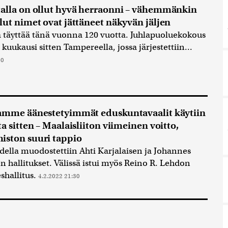
alla on ollut hyvä herraonni – vähemmänkin
lut nimet ovat jättäneet näkyvän jäljen
 täyttää tänä vuonna 120 vuotta. Juhlapuoluekokous
 kuukausi sitten Tampereella, jossa järjestettiin...
00
amme äänestetyimmät eduskuntavaalit käytiin
a sitten – Maalaisliiton viimeinen voitto,
ston suuri tappio
della muodostettiin Ahti Karjalaisen ja Johannes
en hallitukset. Välissä istui myös Reino R. Lehdon
shallitus.
4.2.2022 21:30