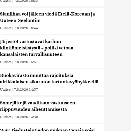
Uutiset
|
7.8.2026 16:55
Sianlihaa voi jälleen viedä Etelä-Koreaan ja
Uuteen-Seelantiin
Uutiset
|
7.8.2026 16:44
Järjestöt vastustavat karhun
kiintiömetsästystä – poliisi vetoaa
kansalaisten turvallisuuteen
Uutiset
|
7.8.2026 15:51
Ruokavirasto muuttaa rajoituksia
afrikkalaisen sikaruton tartuntavyöhykkeellä
Uutiset
|
7.8.2026 14:57
Somejättejä vaaditaan vastuuseen
riippuvuuden aiheuttamisesta
Uutiset
|
7.8.2026 14:30
WSJ: Tiedustelutiedon mukaan Venäjä voisi