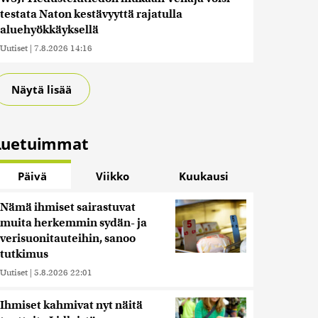
testata Naton kestävyyttä rajatulla
aluehyökkäyksellä
Uutiset
|
7.8.2026 14:16
Näytä lisää
Luetuimmat
Päivä
Viikko
Kuukausi
Nämä ihmiset sairastuvat
muita herkemmin sydän- ja
verisuonitauteihin, sanoo
tutkimus
Uutiset
|
5.8.2026 22:01
Ihmiset kahmivat nyt näitä