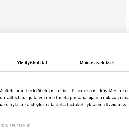
Yksityiskohdat
Mainosasetukset
äsittelemme henkilötietojasi, esim. IP-numeroasi, käyttäen teknol
a laitteeltasi, jotta voimme tarjota personoituja mainoksia ja sis
näkemyksiä kohdeyleisöstä sekä tuotekehitykseen liittyvistä syist
.
ehdä seuraavia: