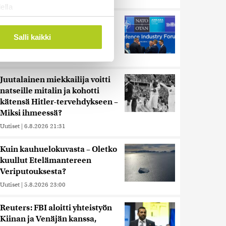
ella
ostaminen)
Murska-arvio: Nato on
vuosikymmenen jäljessä
ossa
. Voit muuttaa
Salli kaikki
Venäjän suorituskyvystä
Uutiset
|
5.8.2026 22:15
 ominaisuuksien tukemiseen
Juutalainen miekkailija voitti
tiikka-alan
natseille mitalin ja kohotti
ietoja muihin tietoihin, joita
kätensä Hitler-tervehdykseen –
 myös siirtää ulkomaille.
Miksi ihmeessä?
Uutiset
|
6.8.2026 21:31
Kuin kauhuelokuvasta – Oletko
kuullut Etelämantereen
Veriputouksesta?
Uutiset
|
5.8.2026 23:00
Reuters: FBI aloitti yhteistyön
Kiinan ja Venäjän kanssa,