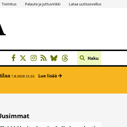
Toimitus
Palaute ja juttuvinkki
Lataa uutissovellus
Haku
tilaa
Lue lisää
7.8.2026 21:55
Uusimmat