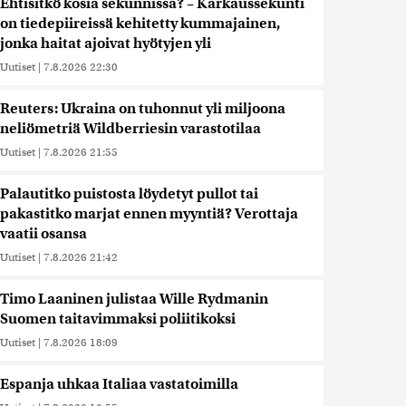
Ehtisitkö kosia sekunnissa? – Karkaussekunti
on tiedepiireissä kehitetty kummajainen,
jonka haitat ajoivat hyötyjen yli
Uutiset
|
7.8.2026 22:30
Reuters: Ukraina on tuhonnut yli miljoona
neliömetriä Wildberriesin varastotilaa
Uutiset
|
7.8.2026 21:55
Palautitko puistosta löydetyt pullot tai
pakastitko marjat ennen myyntiä? Verottaja
vaatii osansa
Uutiset
|
7.8.2026 21:42
Timo Laaninen julistaa Wille Rydmanin
Suomen taitavimmaksi poliitikoksi
Uutiset
|
7.8.2026 18:09
Espanja uhkaa Italiaa vastatoimilla