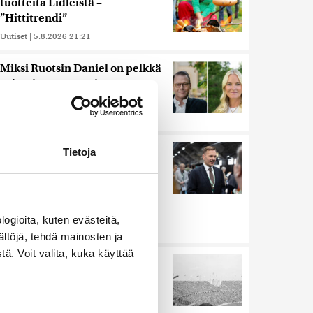
tuotteita Lidleistä –
”Hittitrendi”
Uutiset
|
5.8.2026 21:21
Miksi Ruotsin Daniel on pelkkä
prinssi, mutta Norjan Mette-
Marit on kruununprinsessa?
Uutiset
|
3.8.2026 21:46
Keskustan Siika-aho kertoo,
Tietoja
mikä hänestä on Ylen gallupin
todellinen uutinen –
”Kokoomus maksaa siitä
hintaa”
ogioita, kuten evästeitä,
Uutiset
|
6.8.2026 11:56
ältöjä, tehdä mainosten ja
ä. Voit valita, kuka käyttää
Harva tajusi Hitlerin
olympialaisissa, mitä pinnan
alla kyti
Uutiset
|
5.8.2026 21:41