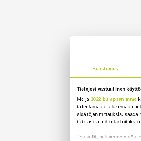
Suostumus
Tietojesi vastuullinen käyttö
Me ja
1022 kumppanimme
k
tallentamaan ja lukemaan tieto
sisältöjen mittauksia, saada 
tietojasi ja mihin tarkoituksiin
Jos sallit, haluamme myös t