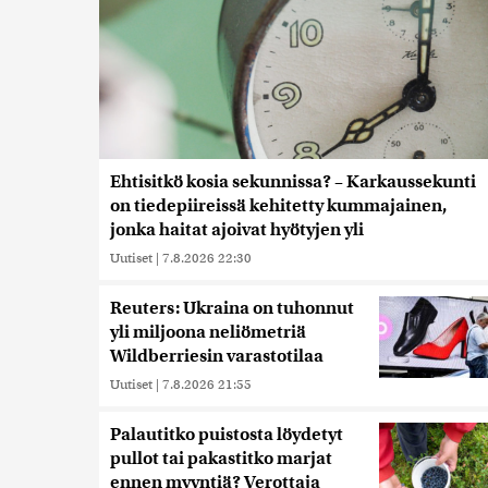
Ehtisitkö kosia sekunnissa? – Karkaussekunti
on tiedepiireissä kehitetty kummajainen,
jonka haitat ajoivat hyötyjen yli
Uutiset
|
7.8.2026 22:30
Reuters: Ukraina on tuhonnut
yli miljoona neliömetriä
Wildberriesin varastotilaa
Uutiset
|
7.8.2026 21:55
Palautitko puistosta löydetyt
pullot tai pakastitko marjat
ennen myyntiä? Verottaja