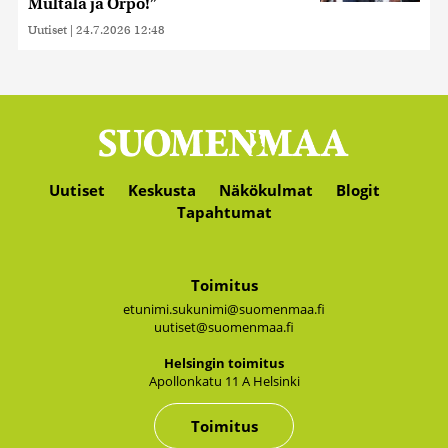
Multala ja Orpo!”
Uutiset
|
24.7.2026 12:48
Uutiset
Keskusta
Näkökulmat
Blogit
Tapahtumat
Toimitus
etunimi.sukunimi@suomenmaa.fi
uutiset@suomenmaa.fi
Hel­sin­gin toi­mi­tus
Apol­lon­ka­tu 11 A Hel­sin­ki
Toimitus