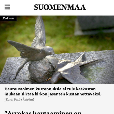
Keskusta
Hautaustoimen kustannuksia ei tule keskustan
mukaan siirtää kirkon jäsenten kustannettavaksi.
(Kuva: Paula Åström)
"Arvokas hautaaminen on