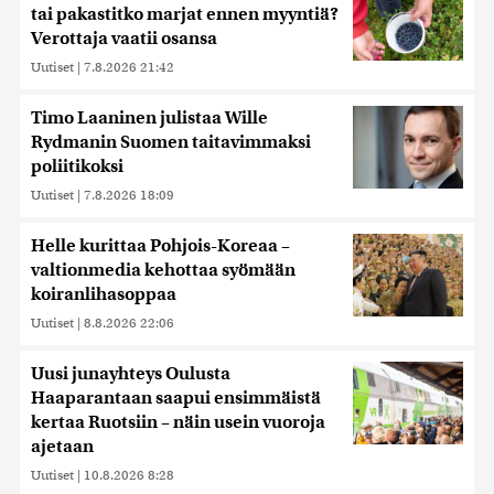
tai pakastitko marjat ennen myyntiä?
Verottaja vaatii osansa
Uutiset
|
7.8.2026 21:42
Timo Laaninen julistaa Wille
Rydmanin Suomen taitavimmaksi
poliitikoksi
Uutiset
|
7.8.2026 18:09
Helle kurittaa Pohjois-Koreaa –
valtionmedia kehottaa syömään
koiranlihasoppaa
Uutiset
|
8.8.2026 22:06
Uusi junayhteys Oulusta
Haaparantaan saapui ensimmäistä
kertaa Ruotsiin – näin usein vuoroja
ajetaan
Uutiset
|
10.8.2026 8:28