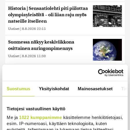
Historia | Sensaatiolehti piti piilottaa
olympiayleisöltä – oli liian raju myös
natseille itselleen
Uutiset
|
8.8.2026 22:15
Suomessa näkyy keskiviikkona
osittainen auringonpimennys
Uutiset
|
8.8.2026 11:30
Reuters: Ukraina on tuhonnut yli
miljoona neliömetriä Wildberriesin
varastotilaa
Suostumus
Yksityiskohdat
Mainosasetukset
Tiet
Uutiset
|
7.8.2026 21:55
Tietojesi vastuullinen käyttö
Me ja
1022 kumppanimme
käsittelemme henkilötietojasi,
esim. IP-numeroasi, käyttäen teknologioita, kuten
Uusimmat
evästeitä, tallentamaan ja lukemaan tietoa laitteeltasi,