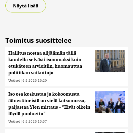
Näytä lisää
Toimitus suosittelee
Hallitus nostaa alijäämän tällä
kaudella selvästi isommaksi kuin
etukäteen arvioitiin, huomauttaa
politiikan vaikuttaja
Uutiset
|
6.8.2026 16:20
Iso osa keskustaa ja kokoomusta
äänestäneistä on vielä katsomossa,
paljastaa Ylen mittaus – ”Eivät oikein
löydä puoluetta”
Uutiset
|
6.8.2026 15:57