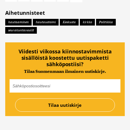
Aihetunnisteet
hautaaminen
hautaustoimi
Keskusta
kirkko
Politiikka
seurakuntavaalit
Viidesti viikossa kiinnostavimmista
sisällöistä koostettu uutispaketti
sähköpostiisi?
Tilaa Suomenmaan ilmainen uutiskirje.