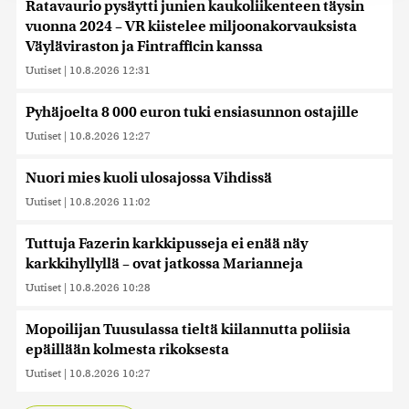
Ratavaurio pysäytti junien kaukoliikenteen täysin
alan kumppaneillemme tietoja siitä, miten käytät
vuonna 2024 – VR kiistelee miljoonakorvauksista
sivustoamme. Kumppanimme voivat yhdistää näitä
Väyläviraston ja Fintrafficin kanssa
tietoja muihin tietoihin, joita olet antanut heille tai joita on
Uutiset
|
10.8.2026 12:31
kerätty, kun olet käyttänyt heidän palvelujaan. Tietoja
saatetaan myös siirtää ulkomaille.
Pyhäjoelta 8 000 euron tuki ensiasunnon ostajille
Uutiset
|
10.8.2026 12:27
Nuori mies kuoli ulosajossa Vihdissä
Uutiset
|
10.8.2026 11:02
Tuttuja Fazerin karkkipusseja ei enää näy
karkkihyllyllä – ovat jatkossa Marianneja
Uutiset
|
10.8.2026 10:28
Mopoilijan Tuusulassa tieltä kiilannutta poliisia
epäillään kolmesta rikoksesta
Uutiset
|
10.8.2026 10:27