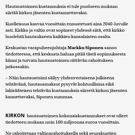
Hautaustoimen kustannuksia ei tule puolueen mukaan
siirtää kirkon jäsenten kustannettavaksi.
Kuolleisuus kasvaa vuosittain ennustetusti aina 2040-luvulle
asti. Kirkko ja valtio ovat sopineet yhdessä siitä, että kirkko
huolehtii hautauksesta kaikkien kansalaisten osalta.
Keskustan varapuheenjohtaja
Markku Siponen
sanoo
tiedotteessa, että keskusta haluaa pitää tästä sopimuksesta
kiinni ja turvata hautaustoimen riittävän rahoituksen
jatkossakin.
– Näin hautaustoimi säilyy yhdenvertaisena julkisena
tehtävänä, hautausmaksut pysyvät kohtuullisina eikä
lakisääteisen tehtävän kustannuksia siirretä kirkon jäsenten
kannettavaksi, Siponen summaa.
KIRKON
hautaustoimen kokonaiskustannukset ovat olleet
tiedotteen mukaan noin 160 miljoonaa euroa vuosittain.
Ne rahoitetaan valtionrahoituksella sekä seurakuntien