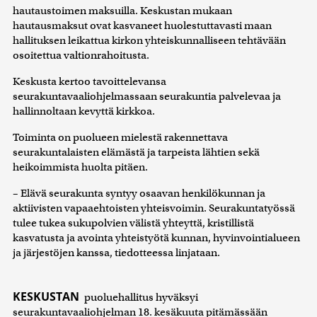
hautaustoimen maksuilla. Keskustan mukaan
hautausmaksut ovat kasvaneet huolestuttavasti maan
hallituksen leikattua kirkon yhteiskunnalliseen tehtävään
osoitettua valtionrahoitusta.
Keskusta kertoo tavoittelevansa
seurakuntavaaliohjelmassaan seurakuntia palvelevaa ja
hallinnoltaan kevyttä kirkkoa.
Toiminta on puolueen mielestä rakennettava
seurakuntalaisten elämästä ja tarpeista lähtien sekä
heikoimmista huolta pitäen.
– Elävä seurakunta syntyy osaavan henkilökunnan ja
aktiivisten vapaaehtoisten yhteisvoimin. Seurakuntatyössä
tulee tukea sukupolvien välistä yhteyttä, kristillistä
kasvatusta ja avointa yhteistyötä kunnan, hyvinvointialueen
ja järjestöjen kanssa, tiedotteessa linjataan.
KESKUSTAN
puoluehallitus hyväksyi
seurakuntavaaliohjelman 18. kesäkuuta pitämässään