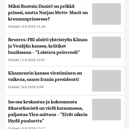
Miksi Ruotsin Daniel on pelkkä
prinssi, mutta Norjan Mette-Marit on
kruununprinsessa?
Uutiset
|
3.8.2026 21:46
Reuters: FBI aloitti yhteistyön Kiinan
ja Venäjän kanssa, kriitikot
huolissaan – ”Loistava peiterooli”
Uutiset
|
5.8.2026 22:07
Khamenein kanssa viestiminen on
vaikeaa, sanoo Iranin presidentti
Uutiset
|
6.8.2026 0:58
Iso osa keskustaa ja kokoomusta
äänestäneistä on vielä katsomossa,
paljastaa Ylen mittaus – ”Eivät oikein
löydä puoluetta”
Uutiset
|
6.8.2026 15:57