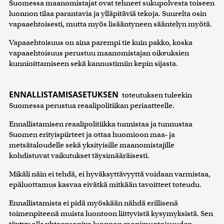
Suomessa maanomistajat ovat tehneet sukupolvesta toiseen
luonnon tilaa parantavia ja ylläpitäviä tekoja. Suurelta osin
vapaaehtoisesti, mutta myös lisääntyneen sääntelyn myötä.
Vapaaehtoisuus on aina parempi tie kuin pakko, koska
vapaaehtoisuus perustuu maanomistajan oikeuksien
kunnioittamiseen sekä kannustimiin kepin sijasta.
ENNALLISTAMISASETUKSEN
toteutuksen tuleekin
Suomessa perustua reaalipolitiikan periaatteelle.
Ennallistamisen reaalipolitiikka tunnistaa ja tunnustaa
Suomen erityispiirteet ja ottaa huomioon maa‑ ja
metsätaloudelle sekä yksityisille maanomistajille
kohdistuvat vaikutukset täysimääräisesti.
Mikäli näin ei tehdä, ei hyväksyttävyyttä voidaan varmistaa,
epäluottamus kasvaa eivätkä mitkään tavoitteet toteudu.
Ennallistamista ei pidä myöskään nähdä erillisenä
toimenpiteenä muista luontoon liittyvistä kysymyksistä. Sen
täytyy olla yhteensopiva luonnon monimuotoisuuden,