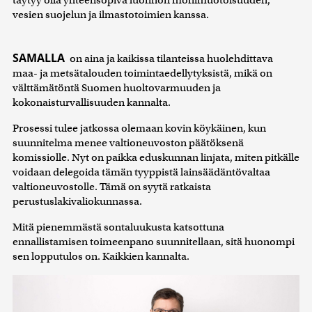
vesien suojelun ja ilmastotoimien kanssa.
SAMALLA
on aina ja kaikissa tilanteissa huolehdittava
maa- ja metsätalouden toimintaedellytyksistä, mikä on
välttämätöntä Suomen huoltovarmuuden ja
kokonaisturvallisuuden kannalta.
Prosessi tulee jatkossa olemaan kovin köykäinen, kun
suunnitelma menee valtioneuvoston päätöksenä
komissiolle. Nyt on paikka eduskunnan linjata, miten pitkälle
voidaan delegoida tämän tyyppistä lainsäädäntövaltaa
valtioneuvostolle. Tämä on syytä ratkaista
perustuslakivaliokunnassa.
Mitä pienemmästä sontaluukusta katsottuna
ennallistamisen toimeenpano suunnitellaan, sitä huonompi
sen lopputulos on. Kaikkien kannalta.