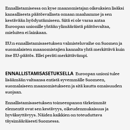
Ennallistamisessa on kyse maanomistajan oikeuksien lisäksi
kansallisesta päätösvallasta omaan maahamme ja sen
kestävään hyödyntämiseen. Siitä ei ole varaa antaa
Euroopan unionille yhtään ylimääräistä päätösvaltaa,
mieluiten ei lainkaan.
EU:n ennallistamisasetuksen valmisteluvaihe on Suomen ja
suomalaisten maanomistajien kannalta yhtä merkittävä kuin
itse EU‑päätös. Ellei peräti merkittävämpi.
ENNALLISTAMISASETUKSELLA
Euroopan unioni tulee
lisäämään valtaansa entistä syvemmälle Suomeen,
suomalaiseen maanomistukseen ja sitä kautta omaisuuden
suojaan.
Ennallistamisasetuksen toimeenpanon tärkeimmät
elementit ovat sen kestävyys, oikeudenmukaisuus ja
hyväksyttävyys. Näiden kaikkien on toteuduttava
täysimääräisesti Suomessa.