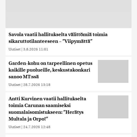
Savola vaatii hallitukselta välittömiä toimia
sikaruttotilanteeseen – ”Viipymättä”
Uutiset
|
3.8.2026 11:01
Garden-kohu on tarpeellinen opetus
kaikille puolueille, keskustakonkari
sanoo MT:ssä
Uutiset
|
28.7.2026 13:18
Antti Kurvinen vaatii hallitukselta
toimia Carunan saamiseksi
suomalaisomistukseen: ”Herätys
Multala ja Orpo!”
Uutiset
|
24.7.2026 12:48