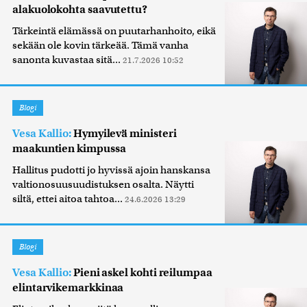
alakuolokohta saavutettu?
Tärkeintä elämässä on puutarhanhoito, eikä
sekään ole kovin tärkeää. Tämä vanha
sanonta kuvastaa sitä...
21.7.2026 10:52
Blogi
Vesa Kallio:
Hymyilevä ministeri
maakuntien kimpussa
Hallitus pudotti jo hyvissä ajoin hanskansa
valtionosuusuudistuksen osalta. Näytti
siltä, ettei aitoa tahtoa...
24.6.2026 13:29
Blogi
Vesa Kallio:
Pieni askel kohti reilumpaa
elintarvikemarkkinaa