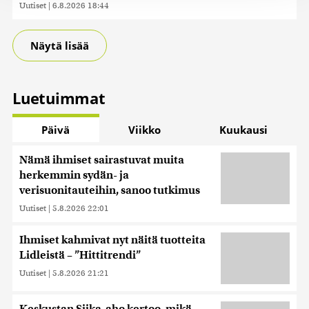
Uutiset
|
6.8.2026 18:44
jaamme sosiaalisen median, mainosalan ja analytiikka-
alan kumppaneillemme tietoja siitä, miten käytät
sivustoamme. Kumppanimme voivat yhdistää näitä
Näytä lisää
tietoja muihin tietoihin, joita olet antanut heille tai joita on
kerätty, kun olet käyttänyt heidän palvelujaan. Tietoja
saatetaan myös siirtää ulkomaille.
Luetuimmat
Päivä
Viikko
Kuukausi
Nämä ihmiset sairastuvat muita
herkemmin sydän- ja
verisuonitauteihin, sanoo tutkimus
Uutiset
|
5.8.2026 22:01
Ihmiset kahmivat nyt näitä tuotteita
Lidleistä – ”Hittitrendi”
Uutiset
|
5.8.2026 21:21
Keskustan Siika-aho kertoo, mikä