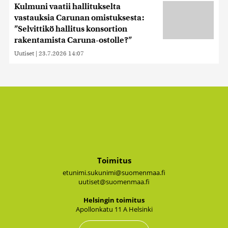
Kulmuni vaatii hallitukselta
vastauksia Carunan omistuksesta:
”Selvittikö hallitus konsortion
rakentamista Caruna-ostolle?”
Uutiset
|
23.7.2026 14:07
Toimitus
etunimi.sukunimi@suomenmaa.fi
uutiset@suomenmaa.fi
Hel­sin­gin toi­mi­tus
Apol­lon­ka­tu 11 A Hel­sin­ki