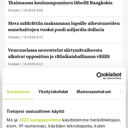
Thaimaassa kouluampuminen lähellä Bangkokia
Uutiset
|
7.8.2026 8:03
Meta määrättiin maksamaan lapsille aiheutuneiden
somehaittojen vuoksi puoli miljardia dollaria
Uutiset
|
7.8.2026 6:52
Venezuelassa neuvottelut siirtymävaiheesta
alkoivat opposition ja väliaikaishallinnon välillä
Uutiset
|
7.8.2026 6:12
Toistakymmentä siviiliä haavoittui huthien iskussa
Saudi-Arabiaan
Uutiset
|
7.8.2026 5:48
Suostumus
Yksityiskohdat
Mainosasetukset
Tiet
Tänään on tuulista ja sateista, viikonloppuna
lämpenee
Tietojesi vastuullinen käyttö
Uutiset
|
7.8.2026 3:01
Me ja
1022 kumppanimme
käsittelemme henkilötietojasi,
esim. IP-numeroasi, käyttäen teknologioita, kuten