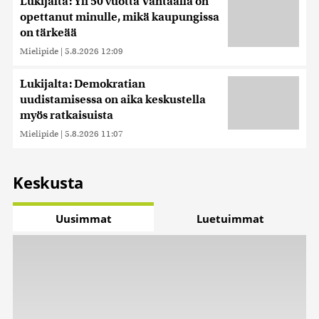
Lukijalta: Yli 50 vuotta Vantaalla on
opettanut minulle, mikä kaupungissa
on tärkeää
Mielipide
|
5.8.2026 12:09
Lukijalta: Demokratian
uudistamisessa on aika keskustella
myös ratkaisuista
Mielipide
|
5.8.2026 11:07
Keskusta
Uusimmat
Luetuimmat