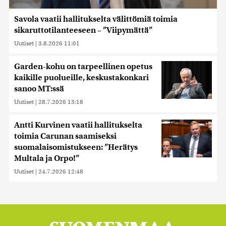
Savola vaatii hallitukselta välittömiä toimia
sikaruttotilanteeseen – ”Viipymättä”
Uutiset
|
3.8.2026 11:01
Garden-kohu on tarpeellinen opetus
kaikille puolueille, keskustakonkari
sanoo MT:ssä
Uutiset
|
28.7.2026 13:18
Antti Kurvinen vaatii hallitukselta
toimia Carunan saamiseksi
suomalaisomistukseen: ”Herätys
Multala ja Orpo!”
Uutiset
|
24.7.2026 12:48