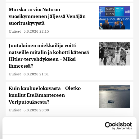
Murska-arvio: Nato on
vuosikymmenen jäljessä Venäjän
suorituskyvystä
Uutiset
|
5.8.2026 22:15
Juutalainen miekkailija voitti
natseille mitalin ja kohotti kätensä
Hitler-tervehdykseen – Miksi
ihmeessä?
Uutiset
|
6.8.2026 21:31
Kuin kauhuelokuvasta – Oletko
kuullut Etelämantereen
Veriputouksesta?
Uutiset
|
5.8.2026 23:00
Reuters: FBI aloitti yhteistyön Kiinan
ja Venäjän kanssa, kriitikot
huolissaan – ”Loistava peiterooli”