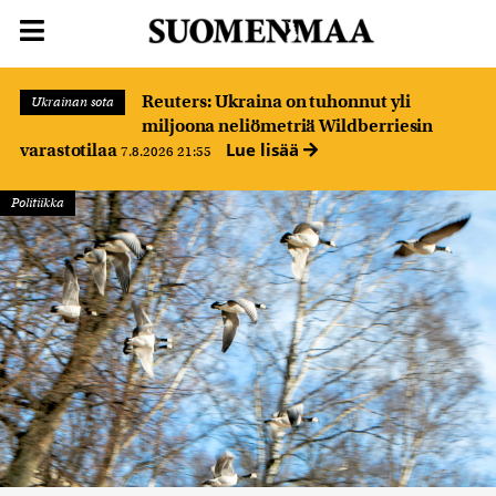
Reuters: Ukraina on tuhonnut yli
Ukrainan sota
miljoona neliömetriä Wildberriesin
Lue lisää
varastotilaa
7.8.2026 21:55
Politiikka