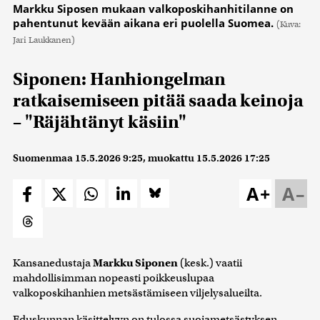
Markku Siposen mukaan valkoposkihanhitilanne on
pahentunut kevään aikana eri puolella Suomea.
(Kuva:
Jari Laukkanen)
Siponen: Hanhiongelman
ratkaisemiseen pitää saada keinoja
– "Räjähtänyt käsiin"
Suomenmaa
15.5.2026 9:25
, muokattu
15.5.2026 17:25
A+
A–
Kansanedustaja
Markku Siponen
(kesk.) vaatii
mahdollisimman nopeasti poikkeuslupaa
valkoposkihanhien metsästämiseen viljelysalueilta.
Eduskunnan käsittelyyn on tulossa suojametsästyksen