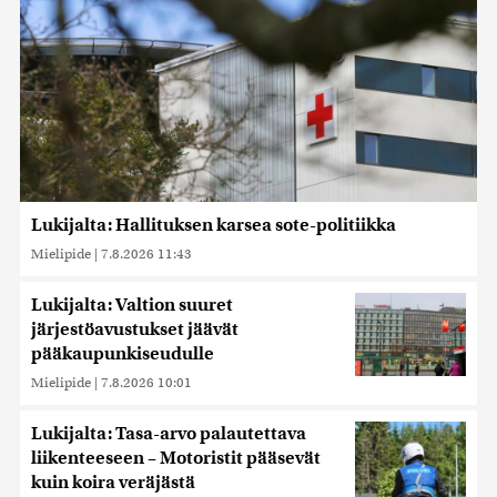
Lukijalta: Hallituksen karsea sote-politiikka
Mielipide
|
7.8.2026 11:43
Lukijalta: Valtion suuret
järjestöavustukset jäävät
pääkaupunkiseudulle
Mielipide
|
7.8.2026 10:01
Lukijalta: Tasa-arvo palautettava
liikenteeseen – Motoristit pääsevät
kuin koira veräjästä