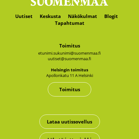
Uutiset
Keskusta
Näkökulmat
Blogit
Tapahtumat
Toimitus
etunimi.sukunimi@suomenmaa.fi
uutiset@suomenmaa.fi
Hel­sin­gin toi­mi­tus
Apol­lon­ka­tu 11 A Hel­sin­ki
Toimitus
Lataa uutissovellus