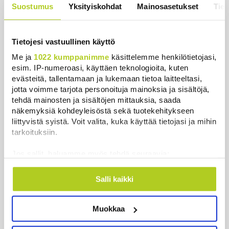
Suostumus
Yksityiskohdat
Mainosasetukset
Tiet
Uutiset
|
5.8.2026 22:07
Khamenein kanssa viestiminen on
Tietojesi vastuullinen käyttö
vaikeaa, sanoo Iranin presidentti
Me ja
1022 kumppanimme
käsittelemme henkilötietojasi,
Uutiset
|
6.8.2026 0:58
esim. IP-numeroasi, käyttäen teknologioita, kuten
evästeitä, tallentamaan ja lukemaan tietoa laitteeltasi,
jotta voimme tarjota personoituja mainoksia ja sisältöjä,
tehdä mainosten ja sisältöjen mittauksia, saada
näkemyksiä kohdeyleisöstä sekä tuotekehitykseen
Uusimmat
liittyvistä syistä. Voit valita, kuka käyttää tietojasi ja mihin
tarkoituksiin.
Reuters: Ukraina on tuhonnut yli miljoona
Jos sallit, haluamme myös tehdä seuraavia:
neliömetriä Wildberriesin varastotilaa
Kerätä tietoja maantieteellisestä sijainnistasi,
Uutiset
|
7.8.2026 21:55
mahdollisesti muutaman metrin tarkkuudella
Salli kaikki
Tunnistaa laitteesi skannaamalla sen
Palautitko puistosta löydetyt pullot tai pakastitko
ominaispiirteitä aktiivisesti (sormenjäljen
marjat ennen myyntiä? Verottaja vaatii osansa
Muokkaa
muodostaminen)
Uutiset
|
7.8.2026 21:42
Lue lisää siitä, miten henkilötietojasi käsitellään ja miten