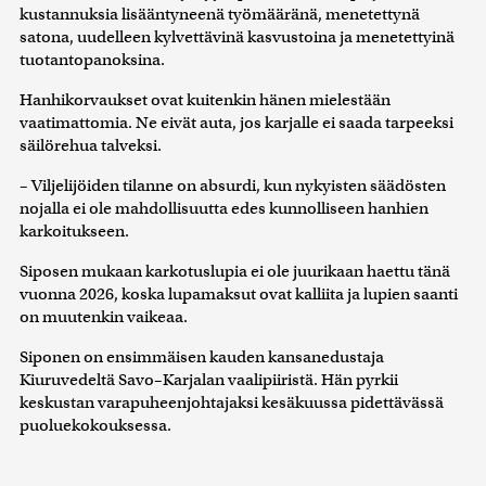
kustannuksia lisääntyneenä työmääränä, menetettynä
satona, uudelleen kylvettävinä kasvustoina ja menetettyinä
tuotantopanoksina.
Hanhikorvaukset ovat kuitenkin hänen mielestään
vaatimattomia. Ne eivät auta, jos karjalle ei saada tarpeeksi
säilörehua talveksi.
– Viljelijöiden tilanne on absurdi, kun nykyisten säädösten
nojalla ei ole mahdollisuutta edes kunnolliseen hanhien
karkoitukseen.
Siposen mukaan karkotuslupia ei ole juurikaan haettu tänä
vuonna 2026, koska lupamaksut ovat kalliita ja lupien saanti
on muutenkin vaikeaa.
Siponen on ensimmäisen kauden kansanedustaja
Kiuruvedeltä Savo–Karjalan vaalipiiristä. Hän pyrkii
keskustan varapuheenjohtajaksi kesäkuussa pidettävässä
puoluekokouksessa.