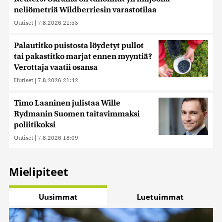
neliömetriä Wildberriesin varastotilaa
Uutiset
|
7.8.2026 21:55
Palautitko puistosta löydetyt pullot
tai pakastitko marjat ennen myyntiä?
Verottaja vaatii osansa
Uutiset
|
7.8.2026 21:42
Timo Laaninen julistaa Wille
Rydmanin Suomen taitavimmaksi
poliitikoksi
Uutiset
|
7.8.2026 18:09
Mielipiteet
Uusimmat
Luetuimmat