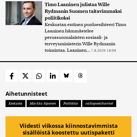
Timo Laaninen julistaa Wille
Rydmanin Suomen taitavimmaksi
poliitikoksi
Keskustan entinen puoluesihteeri Timo
Laaninen hämmästelee
perussuomalaisten sosiaali- ja
terveysministerin Wille Rydmanin
toimintaa. Laaninen...
7.8.2026 18:09
Aihetunnisteet
Keskusta
Markku Siponen
Politiikka
valkoposkihanhet
Viidesti viikossa kiinnostavimmista
sisällöistä koostettu uutispaketti