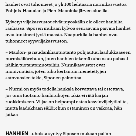
hanhet ovat tuhonneet jo yli 100 hehtaaria nurmikasvustoa
Pohjois-Haatalan ja Pien-Maaninkajärven alueilla.
Kylvetyt viljakasvustot eivät myöskään ole olleet hanhilta
rauhassa. Siposen mukaan kylvöä seuraavina päivinä hanhet
ovat tonkineet jyviä maasta. Naapuritilalla hanhet ovat
tuhonneet syysviljakasvuston.
– Maidon- ja naudanlihantuotanto pohjautuu laadukkaaseen
nurmisäilörehuun, joten hanhien tekemä tuho osuu pahasti
näihin tuotantomuotoihin. Nurmikasvustot ovat
monivuotisia, joten tuho kertautuu menetettyjen
satovuosien takia, Siponen painottaa
– Nurmi on myös todella hankala korvattava tai ostettava,
jos oma tuotanto hanhituhojen takia ei riitä karjan
ruokkimiseen. Viljaa on helpompi ostaa kasvinviljelytiloilta,
mutta laadukkaan säilörehun ostaminen on vaikeaa, hän
jatkaa
HANHIEN
tuhoista syntyy Siposen mukaan paljon