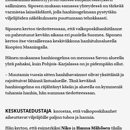
salliminen. Siposen mukaan samassa yhteydessä on tärkeää
varmistaa lainsäädäntö, jolla hanhiongelmaan pystytään
viljelijöiden näkökulmasta puuttumaan tehokkaasti.
Siponen kertoo tiedotteessaan, että valkoposkihanhitilanne
on pahentunut kevään aikana eri puolella Suomea. Siponen
kertoo itse vierailleensa keskiviikkona hanhituhoalueella
Kuopion Maaningalla.
Hänen mukaansa hanhiongelma on menossa Savon alueella
yhtä pahaksi, kuin Pohjois-Karjalassa on jo pidempään ollut.
– Muutamia vuosia sitten hanhihavainnot olivat yksittäisiä ja
rajoittuivat lähinnä lintualueille. Tänä keväänä
hanhiongelma on räjähtänyt käsiin ja alueella on kymmeniä
tuhansia hanhia, hän summaa tiedotteessaan.
KESKUSTAEDUSTAJA
korostaa, että valkoposkihanhet
aiheuttavat viljelijöille paljon tuhoa ja harmia.
Hän kertoo, että esimerkiksi
Niko
ja
Hanna Mähösen
tilalla