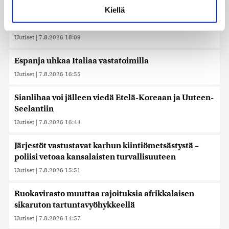
voit määrittää asetuksesi
tiedot-osiossa
. Voit muuttaa
Kiellä
Timo Laaninen julistaa Wille Rydmanin Suomen
suostumustasi tai peruuttaa sen milloin vain
taitavimmaksi poliitikoksi
evästeilmoituksessa.
Uutiset
|
7.8.2026 18:09
Käytämme evästeitä tarjoamamme sisällön ja mainosten
räätälöimiseen, sosiaalisen median ominaisuuksien
Espanja uhkaa Italiaa vastatoimilla
tukemiseen ja kävijämäärämme analysoimiseen. Lisäksi
Uutiset
|
7.8.2026 16:55
jaamme sosiaalisen median, mainosalan ja analytiikka-
alan kumppaneillemme tietoja siitä, miten käytät
Sianlihaa voi jälleen viedä Etelä-Koreaan ja Uuteen-
sivustoamme. Kumppanimme voivat yhdistää näitä
Seelantiin
tietoja muihin tietoihin, joita olet antanut heille tai joita on
kerätty, kun olet käyttänyt heidän palvelujaan. Tietoja
Uutiset
|
7.8.2026 16:44
saatetaan myös siirtää ulkomaille.
Järjestöt vastustavat karhun kiintiömetsästystä –
poliisi vetoaa kansalaisten turvallisuuteen
Uutiset
|
7.8.2026 15:51
Ruokavirasto muuttaa rajoituksia afrikkalaisen
sikaruton tartuntavyöhykkeellä
Uutiset
|
7.8.2026 14:57