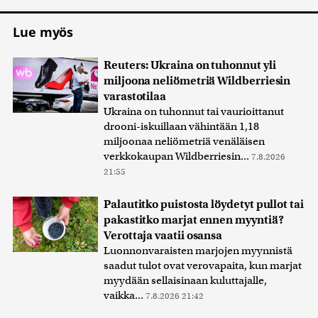
Lue myös
Reuters: Ukraina on tuhonnut yli
miljoona neliömetriä Wildberriesin
varastotilaa
Ukraina on tuhonnut tai vaurioittanut
drooni-iskuillaan vähintään 1,18
miljoonaa neliömetriä venäläisen
verkkokaupan Wildberriesin...
7.8.2026
21:55
Palautitko puistosta löydetyt pullot tai
pakastitko marjat ennen myyntiä?
Verottaja vaatii osansa
Luonnonvaraisten marjojen myynnistä
saadut tulot ovat verovapaita, kun marjat
myydään sellaisinaan kuluttajalle,
vaikka...
7.8.2026 21:42