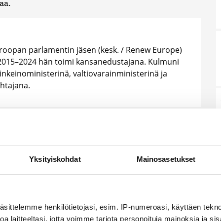
aa.
roopan parlamentin jäsen (kesk. / Renew Europe)
 2015–2024 hän toimi kansanedustajana. Kulmuni
nkeinoministerinä, valtiovarainministerinä ja
htajana.
Yksityiskohdat
Mainosasetukset
hen sukupuutto?
äsittelemme henkilötietojasi, esim. IP-numeroasi, käyttäen teknol
a laitteeltasi, jotta voimme tarjota personoituja mainoksia ja sis
ton. EU-parlamentin