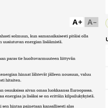
A+
A–
hasti solmuun, kun samanaikaisesti pitäisi olla
an uusiutuvan energian lisäämistä.
aan paras tie huoltovarmuuteen liittyvän
energian hinnat lähtevät jälleen nousuun, valuu
i hitaiten.
an osuuksissa aivan omaa luokkaansa Euroopassa.
 energiaa ja lisäksi se on erittäin kilpailukykyistä.
i sen hintaa painetaan kansallisesti alas