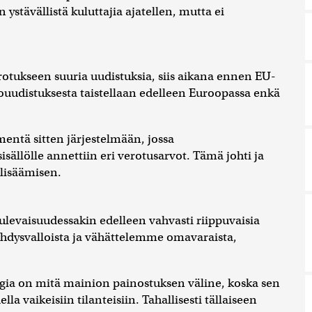
 ystävällistä kuluttajia ajatellen, mutta ei
erotukseen suuria uudistuksia, siis aikana ennen EU-
ouudistuksesta taistellaan edelleen Euroopassa enkä
mentä sitten järjestelmään, jossa
isällölle annettiin eri verotusarvot. Tämä johti ja
lisäämisen.
ulevaisuudessakin edelleen vahvasti riippuvaisia
Yhdysvalloista ja vähättelemme omavaraista,
rgia on mitä mainion painostuksen väline, koska sen
 vaikeisiin tilanteisiin. Tahallisesti tällaiseen