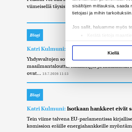
sisältöjen mittauksia, saada 
viimeisellä täysistuntoviikolla keskusteltiin n
tietojasi ja mihin tarkoituksiin
Jos sallit, haluamme myös t
Blogi
Kerätä tietoja maantie
Tunnistaa laitteesi s
Katri Kulmuni:
Iranin sota tulee kalliik
Lue lisää siitä, miten henkilö
Kiellä
suostumustasi tai peruuttaa 
Yhdysvaltojen sotatoimet Iranissa on horjutt
maailmantaloutta. Raakaöljyn ja maakaasun hi
Käytämme evästeitä tarjoama
ovat...
13.7.2026 11:15
ja kävijämäärämme analysoim
kumppaneillemme tietoja siitä
olet antanut heille tai joita 
Blogi
Katri Kulmuni:
Isotkaan hankkeet eivät sa
Tein viime talvena EU-parlamentissa kirjalli
komission eräille energiahankkeille myöntämä