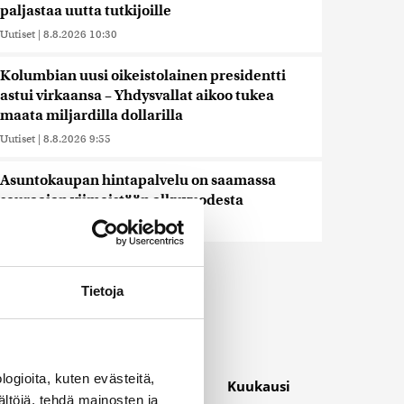
paljastaa uutta tutkijoille
Uutiset
|
8.8.2026 10:30
Kolumbian uusi oikeistolainen presidentti
astui virkaansa – Yhdysvallat aikoo tukea
maata miljardilla dollarilla
Uutiset
|
8.8.2026 9:55
Asuntokaupan hintapalvelu on saamassa
seuraajan viimeistään alkuvuodesta
Uutiset
|
8.8.2026 9:30
Näytä lisää
Tietoja
Luetuimmat
ogioita, kuten evästeitä,
Päivä
Viikko
Kuukausi
ältöjä, tehdä mainosten ja