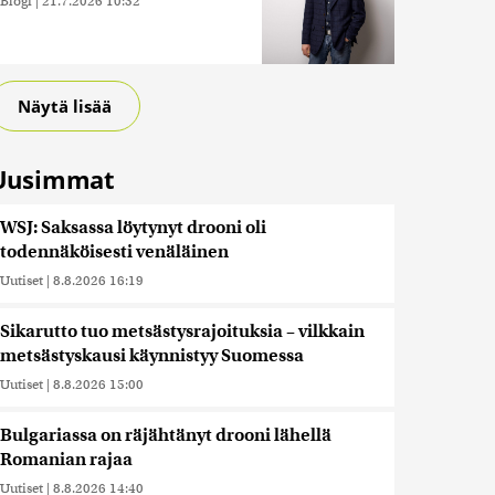
Blogi
|
21.7.2026 10:52
Näytä lisää
Uusimmat
WSJ: Saksassa löytynyt drooni oli
todennäköisesti venäläinen
Uutiset
|
8.8.2026 16:19
Sikarutto tuo metsästysrajoituksia – vilkkain
metsästyskausi käynnistyy Suomessa
Uutiset
|
8.8.2026 15:00
Bulgariassa on räjähtänyt drooni lähellä
Romanian rajaa
Uutiset
|
8.8.2026 14:40