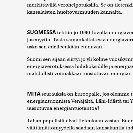
merkittävillä verohelpotuksilla. Se on tietenkin
kansalaisten huoltovarmuuden kannalta.
SUOMESSA
tehtiin jo 1990-luvulla energiav
jäsenyyttä. Tästä samankaltaisesta energiaver
usko sen edelleenkään etenevän.
Suomi sen sijaan siirtyi jo yli kolme vuosikym
energiaverotuksessa hiilidioksidille ja energias
mahdollisti voimakkaan uusiutuvan energian 
MITÄ
seurauksia on Euroopalle, jos olemme t
energiantuonnista Venäjältä, Lähi-Idästä tai 
uusiutuvaa energiantuotantoa?
Tähän populistit eivät tietenkään vastaa. Ene
välttämättömyydellä saadaan kansakuntia todella