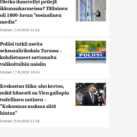
Oletko ihmetellyt peilejä
ikkunankarmeissa? Tällainen
oli 1800-luvun ”sosiaalinen
media”
Uutiset
|
5.8.2026 21:45
Poliisi tutkii useita
seksuaalirikoksia Turussa –
kohdistuneet sattumalta
valikoituihin naisiin
Uutiset
|
7.8.2026 10:55
Keskustan Siika-aho kertoo,
mikä hänestä on Ylen gallupin
todellinen uutinen –
”Kokoomus maksaa siitä
hintaa”
Uutiset
|
6.8.2026 11:56