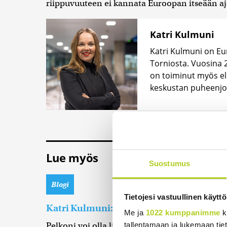
riippuvuuteen ei kannata Euroopan itseään aj
Katri Kulmuni
Katri Kulmuni on Eu
Torniosta. Vuosina
on toiminut myös eli
keskustan puheenjo
Lue myös
Suostumus
Blogi
Tietojesi vastuullinen käyttö
Katri Kulmuni:
Onko edessä Atlantin lo
Me ja
1022 kumppanimme
k
tallentamaan ja lukemaan tieto
Pelkoni voi olla liioiteltu, mutta ei perustee