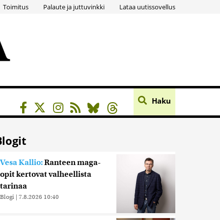
Toimitus
Palaute ja juttuvinkki
Lataa uutissovellus
Haku
Blogit
Vesa Kallio:
Ranteen maga-
opit kertovat valheellista
tarinaa
Blogi
|
7.8.2026 10:40