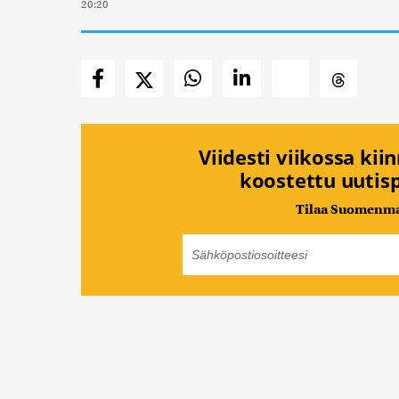
20:20
Viidesti viikossa kii
koostettu uutisp
Tilaa Suomenmaa