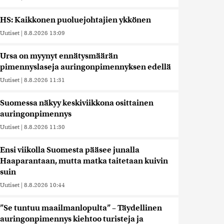
HS: Kaikkonen puoluejohtajien ykkönen
Uutiset
|
8.8.2026 13:09
Ursa on myynyt ennätysmäärän
pimennyslaseja auringonpimennyksen edellä
Uutiset
|
8.8.2026 11:31
Suomessa näkyy keskiviikkona osittainen
auringonpimennys
Uutiset
|
8.8.2026 11:30
Ensi viikolla Suomesta pääsee junalla
Haaparantaan, mutta matka taitetaan kuivin
suin
Uutiset
|
8.8.2026 10:44
”Se tuntuu maailmanlopulta” – Täydellinen
auringonpimennys kiehtoo turisteja ja