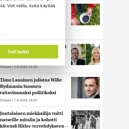
ä. Voit valita, kuka käyttää
Palautitko puistosta löydetyt
pullot tai pakastitko marjat
ennen myyntiä? Verottaja
vaatii osansa
Uutiset
|
7.8.2026 21:42
ella
ostaminen)
Miksi Ruotsin Daniel on pelkkä
ossa
. Voit muuttaa
Salli kaikki
prinssi, mutta Norjan Mette-
Marit on kruununprinsessa?
Uutiset
|
3.8.2026 21:46
 ominaisuuksien tukemiseen
tiikka-alan
Timo Laaninen julistaa Wille
ietoja muihin tietoihin, joita
Rydmanin Suomen
 myös siirtää ulkomaille.
taitavimmaksi poliitikoksi
Uutiset
|
7.8.2026 18:09
Juutalainen miekkailija voitti
natseille mitalin ja kohotti
kätensä Hitler-tervehdykseen –