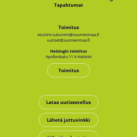
Tapahtumat
Toimitus
etunimi.sukunimi@suomenmaa.fi
uutiset@suomenmaa.fi
Hel­sin­gin toi­mi­tus
Apol­lon­ka­tu 11 A Hel­sin­ki
Toimitus
Lataa uutissovellus
Lähetä juttuvinkki