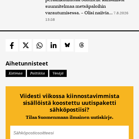
suunnitelmaa metsäpaloihin
varautumisessa. – Olisi naiivia...
7.8.2026
13:58
Aihetunnisteet
Kotimaa
Politiikka
Venäjä
Viidesti viikossa kiinnostavimmista
sisällöistä koostettu uutispaketti
sähköpostiisi?
Tilaa Suomenmaan ilmainen uutiskirje.