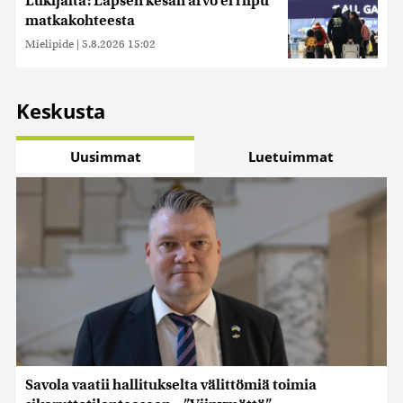
Lukijalta: Lapsen kesän arvo ei riipu
matkakohteesta
Mielipide
|
5.8.2026 15:02
Keskusta
Uusimmat
Luetuimmat
Savola vaatii hallitukselta välittömiä toimia