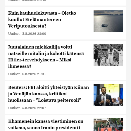
Kuin kauhuelokuvasta – Oletko
kuullut Etelämantereen
Veriputouksesta?
Uutiset
|
5.8.2026 23:00
Juutalainen miekkailija voitti
natseille mitalin ja kohotti kätensä
Hitler-tervehdykseen – Miksi
ihmeessä?
Uutiset
|
6.8.2026 21:31
Reuters: FBI aloitti yhteistyön Kiinan
ja Venäjän kanssa, kriitikot
huolissaan – ”Loistava peiterooli”
Uutiset
|
5.8.2026 22:07
Khamenein kanssa viestiminen on
vaikeaa, sanoo Iranin presidentti