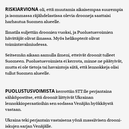
RISKIARVIONA
oli, että muutamia aikaisempaa suurempia
ja isommassa räjähdelastissa olevia drooneja saattaisi
harhautua Suomen alueelle.
Ilmatila suljettiin droonien vuoksi, ja Puolustusvoimien
hävittäjät olivat ilmassa. Myös helikopterit olivat
toimintavalmiudessa.
Seitsemän aikaan aamulla ilmeni, etteivät droonit tulleet
Suomeen. Puolustusvoimista ei kerrota, minne ne päätyivät,
mutta ei ole tietoja tai havaintoja siitä, että lennokkeja olisi
tullut Suomen alueelle.
PUOLUSTUSVOIMISTA
kerrottiin STT:lle perjantaina
sähköpostitse, että droonit liittyivät Ukrainan
lennokkioperaatioihin sen sodassa Venäjän hyökkäystä
vastaan.
Ukraina teki perjantain vastaisena yönä massiivisen drooni-
iskujen sarjan Venäjälle.