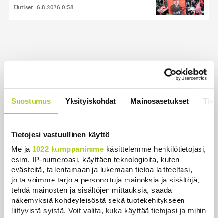
Uutiset
|
6.8.2026 0:58
Uusimmat
Somejättejä vaaditaan vastuuseen riippuvuuden
aiheuttamisesta
Suostumus
Yksityiskohdat
Mainosasetukset
Tiet
Uutiset
|
7.8.2026 14:30
Tietojesi vastuullinen käyttö
WSJ: Tiedustelutiedon mukaan Venäjä voisi testata
Naton kestävyyttä rajatulla aluehyökkäyksellä
Me ja
1022 kumppanimme
käsittelemme henkilötietojasi,
Uutiset
|
7.8.2026 14:16
esim. IP-numeroasi, käyttäen teknologioita, kuten
evästeitä, tallentamaan ja lukemaan tietoa laitteeltasi,
jotta voimme tarjota personoituja mainoksia ja sisältöjä,
Metsäpalojen varalle tarvitaan kansallinen
tehdä mainosten ja sisältöjen mittauksia, saada
suunnitelma, keskustan varapuheenjohtaja vaatii –
näkemyksiä kohdeyleisöstä sekä tuotekehitykseen
”Olisi naiivia ummistaa silmät”
liittyvistä syistä. Voit valita, kuka käyttää tietojasi ja mihin
Uutiset
|
7.8.2026 13:58