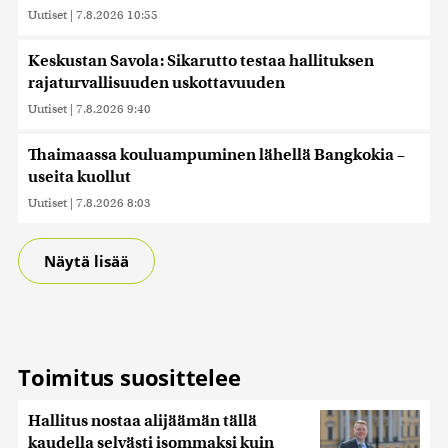
saatetaan myös siirtää ulkomaille.
Uutiset
|
7.8.2026 10:55
Keskustan Savola: Sikarutto testaa hallituksen
rajaturvallisuuden uskottavuuden
Uutiset
|
7.8.2026 9:40
Thaimaassa kouluampuminen lähellä Bangkokia –
useita kuollut
Uutiset
|
7.8.2026 8:03
Näytä lisää
Toimitus suosittelee
Hallitus nostaa alijäämän tällä
kaudella selvästi isommaksi kuin