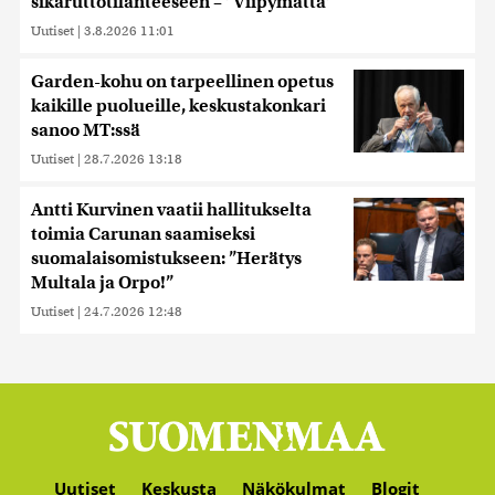
sikaruttotilanteeseen – ”Viipymättä”
Uutiset
|
3.8.2026 11:01
Garden-kohu on tarpeellinen opetus
kaikille puolueille, keskustakonkari
sanoo MT:ssä
Uutiset
|
28.7.2026 13:18
Antti Kurvinen vaatii hallitukselta
toimia Carunan saamiseksi
suomalaisomistukseen: ”Herätys
Multala ja Orpo!”
Uutiset
|
24.7.2026 12:48
Uutiset
Keskusta
Näkökulmat
Blogit