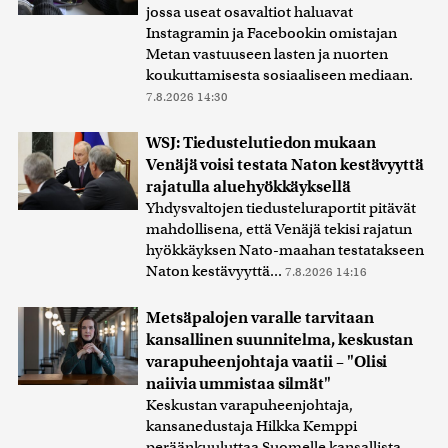
jossa useat osavaltiot haluavat
Instagramin ja Facebookin omistajan
Metan vastuuseen lasten ja nuorten
koukuttamisesta sosiaaliseen mediaan.
7.8.2026 14:30
WSJ: Tiedustelutiedon mukaan
Venäjä voisi testata Naton kestävyyttä
rajatulla aluehyökkäyksellä
Yhdysvaltojen tiedusteluraportit pitävät
mahdollisena, että Venäjä tekisi rajatun
hyökkäyksen Nato-maahan testatakseen
Naton kestävyyttä...
7.8.2026 14:16
Metsäpalojen varalle tarvitaan
kansallinen suunnitelma, keskustan
varapuheenjohtaja vaatii – "Olisi
naiivia ummistaa silmät"
Keskustan varapuheenjohtaja,
kansanedustaja Hilkka Kemppi
peräänkuuluttaa Suomelle kansallista