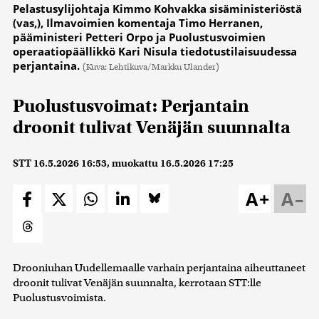
Pelastusylijohtaja Kimmo Kohvakka sisäministeriöstä
(vas,), Ilmavoimien komentaja Timo Herranen,
pääministeri Petteri Orpo ja Puolustusvoimien
operaatiopäällikkö Kari Nisula tiedotustilaisuudessa
perjantaina.
(Kuva: Lehtikuva/Markku Ulander)
Puolustusvoimat: Perjantain
droonit tulivat Venäjän suunnalta
STT
16.5.2026 16:53
, muokattu
16.5.2026 17:25
A+
A–
Drooniuhan Uudellemaalle varhain perjantaina aiheuttaneet
droonit tulivat Venäjän suunnalta, kerrotaan STT:lle
Puolustusvoimista.