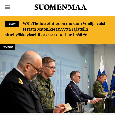
WSJ: Tiedustelutiedon mukaan Venäjä voisi
Venäjä
testata Naton kestävyyttä rajatulla
Lue lisää
aluehyökkäyksellä
7.8.2026 14:16
Droonit