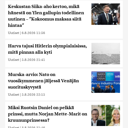
Keskustan Siika-aho kertoo, mikä
hänestä on Ylen gallupin todellinen
uutinen – ”Kokoomus maksaa siitä
hintaa”
Uutiset
|
6.8.2026 11:56
Harva tajusi Hitlerin olympialaisissa,
mitä pinnan alla kyti
Uutiset
|
5.8.2026 21:41
Murska-arvio: Nato on
vuosikymmenen jäljessä Venäjän
suorituskyvystä
Uutiset
|
5.8.2026 22:15
Miksi Ruotsin Daniel on pelkkä
prinssi, mutta Norjan Mette-Marit on
kruununprinsessa?
Uutiset
|
3.8.2026 21:46