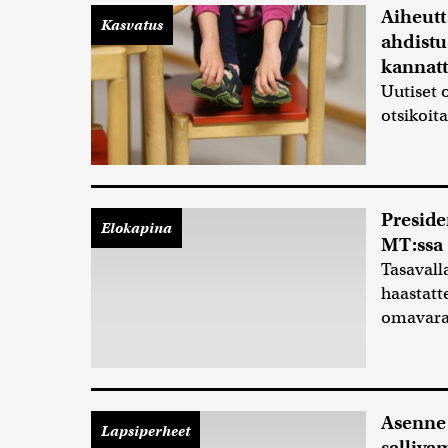
Aiheutt
Kasvatus
ahdistu
kannat
Uutiset 
otsikoit
Preside
Elokapina
MT:ssa
Tasavalla
haastat
omavarai
Asenne
Lapsiperheet
salliva