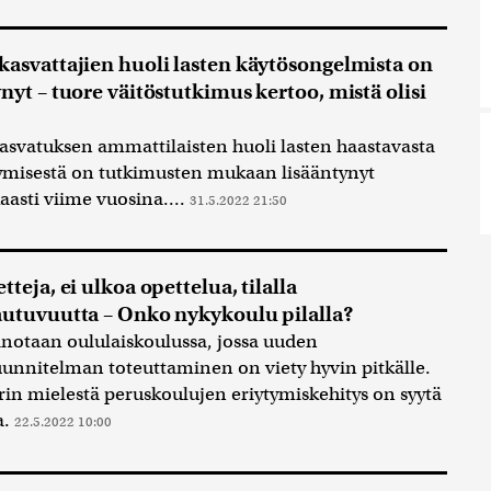
kasvattajien huoli lasten käytösongelmista on
ynyt – tuore väitöstutkimus kertoo, mistä olisi
asvatuksen ammattilaisten huoli lasten haastavasta
ymisestä on tutkimusten mukaan lisääntynyt
asti viime vuosina....
31.5.2022 21:50
tteja, ei ulkoa opettelua, tilalla
autuvuutta – Onko nykykoulu pilalla?
sanotaan oululaiskoulussa, jossa uuden
unnitelman toteuttaminen on viety hyvin pitkälle.
rin mielestä peruskoulujen eriytymiskehitys on syytä
a.
22.5.2022 10:00