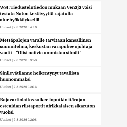
WSJ: Tiedustelutiedon mukaan Venäjä voisi
testata Naton kestävyyttä rajatulla
aluehyökkäyksellä
Uutiset
|
7.8.2026 14:16
Metsäpalojen varalle tarvitaan kansallinen
suunnitelma, keskustan varapuheenjohtaja
vaatii – ”Olisi naiivia ummistaa silmät”
Uutiset
|
7.8.2026 13:58
Sinilevätilanne heikentynyt tavallista
huonommaksi
Uutiset
|
7.8.2026 12:16
Rajavartiolaitos sulkee loputkin itärajan
esteaidan riistaportit afrikkalaisen sikaruton
vuoksi
Uutiset
|
7.8.2026 12:03