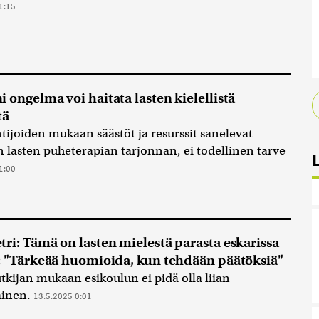
1:15
 ongelma voi haitata lasten kielellistä
tä
tijoiden mukaan säästöt ja resurssit sanelevat
n lasten puheterapian tarjonnan, ei todellinen tarve
1:00
ri: Tämä on lasten mielestä parasta eskarissa –
: "Tärkeää huomioida, kun tehdään päätöksiä"
utkijan mukaan esikoulun ei pidä olla liian
inen.
13.5.2025 0:01