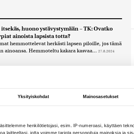
y, itsekäs, huono ystävystymään – TK: Ovatko
piat ainoista lapsista totta?
t hemmottelevat herkästi lapsen piloille, jos tämä
än ainoansa. Hemmoteltu kakara kasvaa...
27.8.2024
misen aika on ohi – Näin lapsen valikoivaa
ä voi yrittää helpottaa
Yksityiskohdat
Mainosasetukset
paa valikoivaa syömistä voi esiintyä esimerkiksi
 kirjon ihmisillä.
9.9.2023 21:45
äsittelemme henkilötietojasi, esim. IP-numeroasi, käyttäen teknol
a laitteeltasi, jotta voimme tarjota personoituja mainoksia ja sis