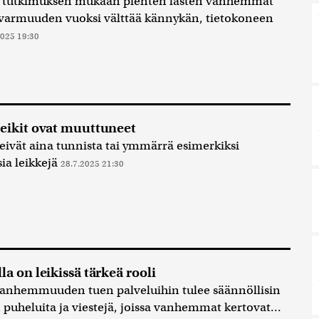
 tutkimuksen mukaan pienten lasten vanhemmat
 varmuuden vuoksi välttää kännykän, tietokoneen
2025 19:30
leikit ovat muuttuneet
 eivät aina tunnista tai ymmärrä esimerkiksi
sia leikkejä
28.7.2025 21:30
la on leikissä tärkeä rooli
anhemmuuden tuen palveluihin tulee säännöllisin
n puheluita ja viestejä, joissa vanhemmat kertovat...