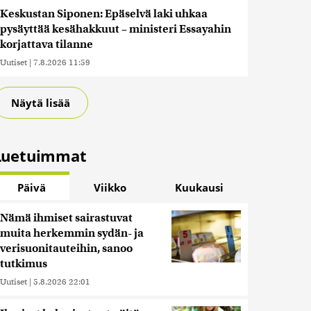
Keskustan Siponen: Epäselvä laki uhkaa
pysäyttää kesähakkuut – ministeri Essayahin
korjattava tilanne
Uutiset
|
7.8.2026 11:59
Näytä lisää
Luetuimmat
Päivä
Viikko
Kuukausi
Nämä ihmiset sairastuvat
muita herkemmin sydän- ja
verisuonitauteihin, sanoo
tutkimus
Uutiset
|
5.8.2026 22:01