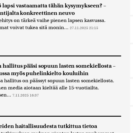
ö lapsi vastaamatta tähän kysymykseen? –
ntijalta konkreettinen neuvo
ehitys on tärkeä vaihe pienen lapsen kasvussa.
at voivat tukea sitä monin...
27.11.2025 21:15
 hallitus pääsi sopuun lasten somekiellosta –
ussa myös puhelinkielto kouluihin
a hallitus on päässyt sopuun lasten somekiellosta.
nen media aiotaan kieltää alle 15-vuotiailta.
sen...
7.11.2025 16:37
teiden haitallisuudesta tutkittua tietoa