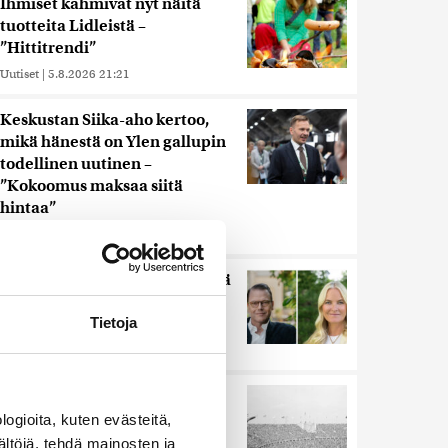
Ihmiset kahmivat nyt näitä
tuotteita Lidleistä –
”Hittitrendi”
Uutiset
|
5.8.2026 21:21
Keskustan Siika-aho kertoo,
mikä hänestä on Ylen gallupin
todellinen uutinen –
”Kokoomus maksaa siitä
hintaa”
Uutiset
|
6.8.2026 11:56
Miksi Ruotsin Daniel on pelkkä
prinssi, mutta Norjan Mette-
Marit on kruununprinsessa?
Tietoja
Uutiset
|
3.8.2026 21:46
Harva tajusi Hitlerin
olympialaisissa, mitä pinnan
ogioita, kuten evästeitä,
alla kyti
ältöjä, tehdä mainosten ja