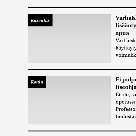
Varhais
Kasvatus
lisäänt
apua
Varhaisk
käyttäyt
voimakka
Ei pulpe
Koulu
itseohj
Ei ole, 
opetussu
Professo
tiedosta