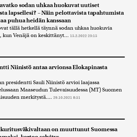
avatko sodan uhkaa huokuvat uutiset
sta lapsellesi? – Näin pelottavista tapahtumista
taa puhua heidän kanssaan
ovat tällä hetkellä täynnä sodan uhkaa huokuvia
a, kun Venäjä on keskittänyt...
15.2.2022 23:15
ntti Niinistö antaa arvionsa Elokapinasta
n presidentti Sauli Niinistö arvioi laajassa
telussaan Maaseudun Tulevaisuudessa (MT) Suomen
suuden merkitystä....
29.10.2021 8:51
 kuritusväkivaltaan on muuttunut Suomessa
mmaksi, kertoo selvitys