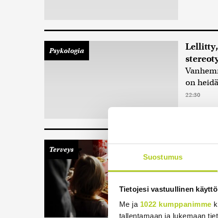
Lellitt
Psykologia
stereoty
Vanhemma
on heid
22:30
Pakotta
Terveys
syömist
Suostumus
Hankalam
autismin
Tietojesi vastuullinen käyttö
Me ja
1022 kumppanimme
k
tallentamaan ja lukemaan tieto