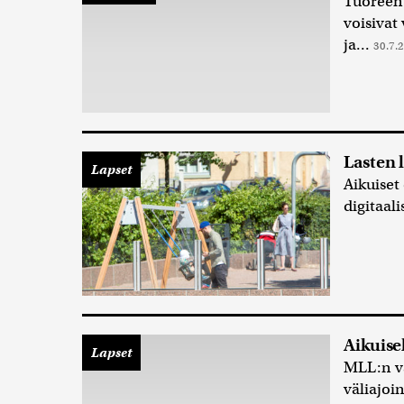
Tuoreen
voisivat
ja...
30.7.
Lasten 
Lapset
Aikuiset
digitaali
Aikuisel
Lapset
MLL:n v
väliajoi