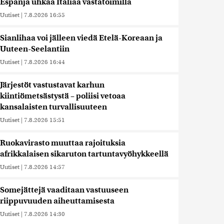
Espanja uhkaa Italiaa vastatoimilla
Uutiset
|
7.8.2026 16:55
Sianlihaa voi jälleen viedä Etelä-Koreaan ja
Uuteen-Seelantiin
Uutiset
|
7.8.2026 16:44
Järjestöt vastustavat karhun
kiintiömetsästystä – poliisi vetoaa
kansalaisten turvallisuuteen
Uutiset
|
7.8.2026 15:51
Ruokavirasto muuttaa rajoituksia
afrikkalaisen sikaruton tartuntavyöhykkeellä
Uutiset
|
7.8.2026 14:57
Somejättejä vaaditaan vastuuseen
riippuvuuden aiheuttamisesta
Uutiset
|
7.8.2026 14:30