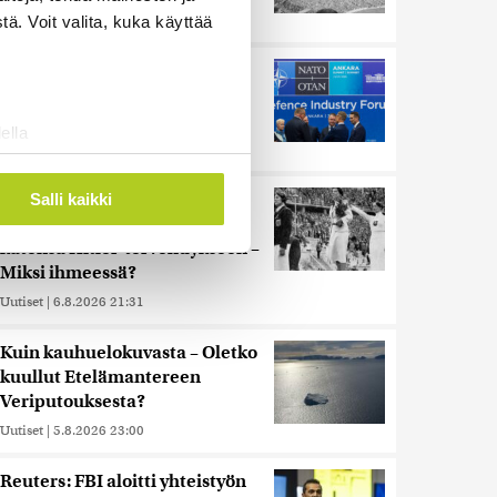
Uutiset
|
5.8.2026 21:41
ä. Voit valita, kuka käyttää
Murska-arvio: Nato on
vuosikymmenen jäljessä
Venäjän suorituskyvystä
ella
Uutiset
|
5.8.2026 22:15
ostaminen)
ossa
. Voit muuttaa
Juutalainen miekkailija voitti
Salli kaikki
natseille mitalin ja kohotti
kätensä Hitler-tervehdykseen –
 ominaisuuksien tukemiseen
Miksi ihmeessä?
tiikka-alan
Uutiset
|
6.8.2026 21:31
ietoja muihin tietoihin, joita
 myös siirtää ulkomaille.
Kuin kauhuelokuvasta – Oletko
kuullut Etelämantereen
Veriputouksesta?
Uutiset
|
5.8.2026 23:00
Reuters: FBI aloitti yhteistyön