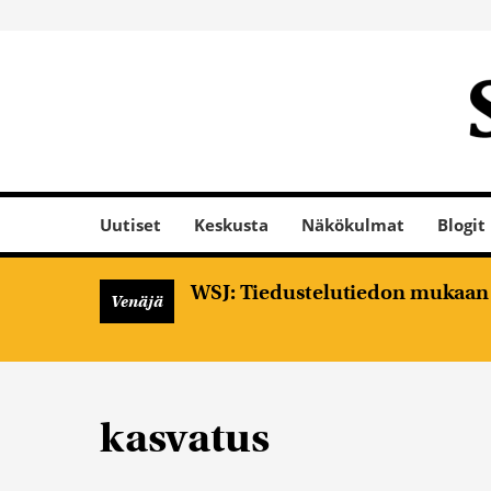
Uutiset
Keskusta
Näkökulmat
Blogit
WSJ: Tiedustelutiedon mukaan V
Venäjä
kasvatus