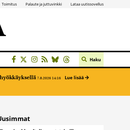
Toimitus
Palaute ja juttuvinkki
Lataa uutissovellus
Haku
ehyökkäyksellä
Lue lisää
7.8.2026 14:16
Uusimmat