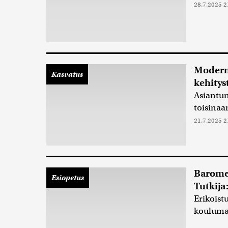
28.7.2025 2
Moderni
Kasvatus
kehitys
Asiantun
toisinaa
21.7.2025 2
Baromet
Esiopetus
Tutkija
Erikoist
kouluma