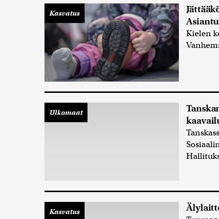
Jättääk
Kasvatus
Asiantu
Kielen k
Vanhemm
Tanskan
Ulkomaat
kaavail
Tanskass
Sosiaali
Hallituk
Älylait
Kasvatus