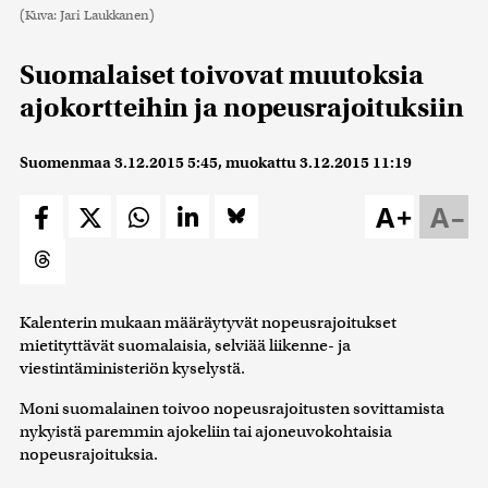
(Kuva: Jari Laukkanen)
Suomalaiset toivovat muutoksia
ajokortteihin ja nopeusrajoituksiin
Suomenmaa
3.12.2015 5:45
, muokattu
3.12.2015 11:19
A+
A–
Kalenterin mukaan määräytyvät nopeusrajoitukset
mietityttävät suomalaisia, selviää liikenne- ja
viestintäministeriön kyselystä.
Moni suomalainen toivoo nopeusrajoitusten sovittamista
nykyistä paremmin ajokeliin tai ajoneuvokohtaisia
nopeusrajoituksia.