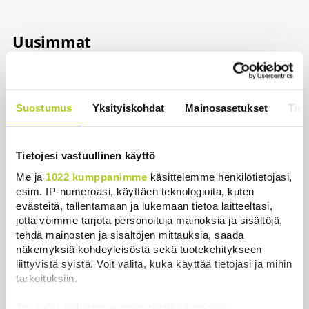
Uusimmat
Ehtisitkö kosia sekunnissa? – Karkaussekunti on
tiedepiireissä kehitetty kummajainen, jonka haitat
ajoivat hyötyjen yli
Suostumus
Yksityiskohdat
Mainosasetukset
Tiet
Uutiset
|
7.8.2026 22:30
Reuters: Ukraina on tuhonnut yli miljoona
Tietojesi vastuullinen käyttö
neliömetriä Wildberriesin varastotilaa
Me ja
1022 kumppanimme
käsittelemme henkilötietojasi,
Uutiset
|
7.8.2026 21:55
esim. IP-numeroasi, käyttäen teknologioita, kuten
evästeitä, tallentamaan ja lukemaan tietoa laitteeltasi,
Palautitko puistosta löydetyt pullot tai pakastitko
jotta voimme tarjota personoituja mainoksia ja sisältöjä,
marjat ennen myyntiä? Verottaja vaatii osansa
tehdä mainosten ja sisältöjen mittauksia, saada
näkemyksiä kohdeyleisöstä sekä tuotekehitykseen
Uutiset
|
7.8.2026 21:42
liittyvistä syistä. Voit valita, kuka käyttää tietojasi ja mihin
tarkoituksiin.
Timo Laaninen julistaa Wille Rydmanin Suomen
taitavimmaksi poliitikoksi
Jos sallit, haluamme myös tehdä seuraavia: