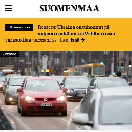
Reuters: Ukraina on tuhonnut yli
Ukrainan sota
miljoona neliömetriä Wildberriesin
Lue lisää
varastotilaa
7.8.2026 21:55
Liikenne