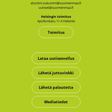
etunimi.sukunimi@suomenmaa.fi
uutiset@suomenmaa.fi
Hel­sin­gin toi­mi­tus
Apol­lon­ka­tu 11 A Hel­sin­ki
Toimitus
Lataa uutissovellus
Lähetä juttuvinkki
Lähetä palautetta
Mediatiedot