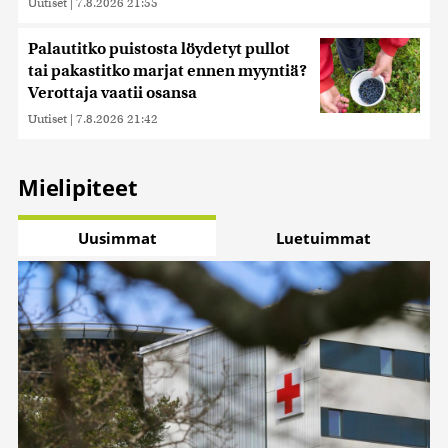
Uutiset
|
7.8.2026 21:55
Palautitko puistosta löydetyt pullot
tai pakastitko marjat ennen myyntiä?
Verottaja vaatii osansa
Uutiset
|
7.8.2026 21:42
Mielipiteet
Uusimmat
Luetuimmat