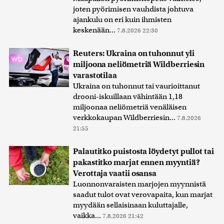
joten pyörimisen vauhdista johtuva
ajankulu on eri kuin ihmisten
keskenään...
7.8.2026 22:30
Reuters: Ukraina on tuhonnut yli
miljoona neliömetriä Wildberriesin
varastotilaa
Ukraina on tuhonnut tai vaurioittanut
drooni-iskuillaan vähintään 1,18
miljoonaa neliömetriä venäläisen
verkkokaupan Wildberriesin...
7.8.2026
21:55
Palautitko puistosta löydetyt pullot tai
pakastitko marjat ennen myyntiä?
Verottaja vaatii osansa
Luonnonvaraisten marjojen myynnistä
saadut tulot ovat verovapaita, kun marjat
myydään sellaisinaan kuluttajalle,
vaikka...
7.8.2026 21:42