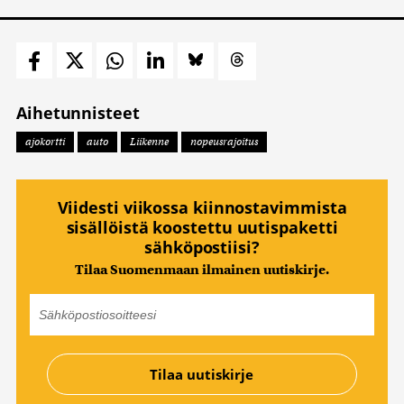
Aihetunnisteet
ajokortti
auto
Liikenne
nopeusrajoitus
Viidesti viikossa kiinnostavimmista
sisällöistä koostettu uutispaketti
sähköpostiisi?
Tilaa Suomenmaan ilmainen uutiskirje.