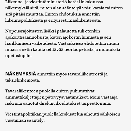
Liikenne- ja viestintäministeriö keräsi lokakuussa
näkemyksiä siitä, miten alan sääntelyä voisi karsia tai miten
sitä pitäisi muuttaa. Eniten ehdotuksia annettiin
liikennepolitiikasta ja erityisesti maaliikenteestä.
Nopeusrajoitusten lisäksi palautetta tuli etenkin
ajokorttisäännöksistä, kuten ajokortin hinnasta ja sen
hankkimisen vaikeudesta. Vastauksissa ehdotettiin muun
muassa netin kautta tehtävää teoriaopetusta ja muutoksia
opetuslupiin.
NÄKEMYKSIÄ
annettiin myös tavaraliikenteestä ja
taksielinkeinosta.
Tavaraliikenteen puolella eniten puhututtivat
ammattikuljettajien pätevyysvaatimukset. Moni vastaaja
näki niin sanotut direktiivikoulutukset tarpeettomina.
Viestintäpolitiikan puolella keskustelua aiheutti sähköisen
viestinnän sääntely.