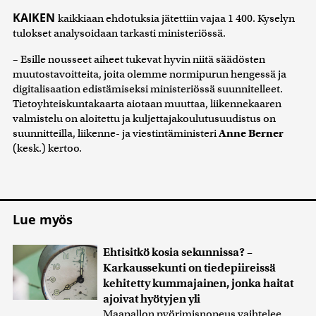
KAIKEN
kaikkiaan ehdotuksia jätettiin vajaa 1 400. Kyselyn
tulokset analysoidaan tarkasti ministeriössä.
– Esille nousseet aiheet tukevat hyvin niitä säädösten
muutostavoitteita, joita olemme normipurun hengessä ja
digitalisaation edistämiseksi ministeriössä suunnitelleet.
Tietoyhteiskuntakaarta aiotaan muuttaa, liikennekaaren
valmistelu on aloitettu ja kuljettajakoulutusuudistus on
suunnitteilla, liikenne- ja viestintäministeri
Anne Berner
(kesk.) kertoo.
Lue myös
Ehtisitkö kosia sekunnissa? –
Karkaussekunti on tiedepiireissä
kehitetty kummajainen, jonka haitat
ajoivat hyötyjen yli
Maapallon pyörimisnopeus vaihtelee,