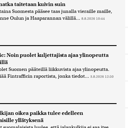
atka taitetaan kuivin suin
ina Suomesta pääsee taas junalla vieraille maille,
enne Oulun ja Haaparannan välillä...
8.8.2026 10:44
ic: Noin puolet kuljettajista ajaa ylinopeutta
llä
let Suomen pääteillä liikkuvista ajaa ylinopeutta.
iää Fintrafficin raportista, jonka tiedot...
3.8.2026 12:50
lkijan oikea paikka tulee edelleen
isille yllätyksenä
t suomalaisista luulee, että jalankulkija ei saa itse