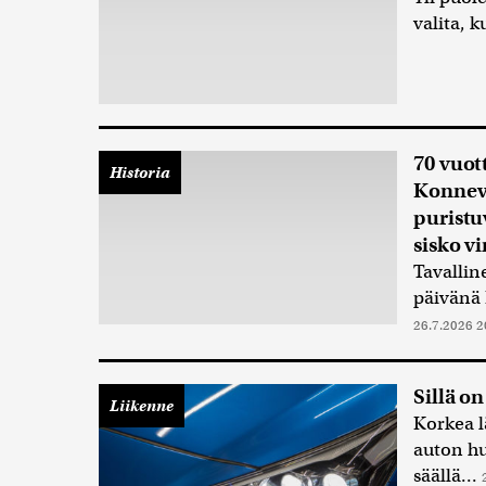
valita, 
70 vuott
Historia
Konneve
puristu
sisko vi
Tavallin
päivänä 
26.7.2026 2
Sillä o
Liikenne
Korkea l
auton hu
säällä...