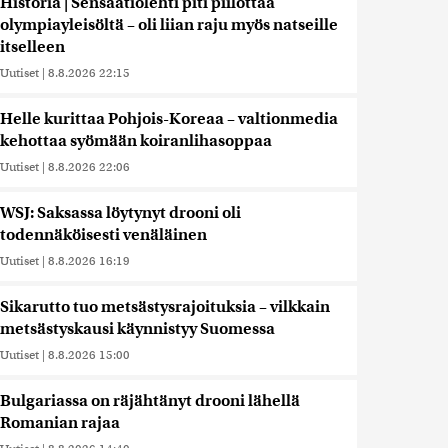
Historia | Sensaatiolehti piti piilottaa
olympiayleisöltä – oli liian raju myös natseille
itselleen
Uutiset
|
8.8.2026 22:15
Helle kurittaa Pohjois-Koreaa – valtionmedia
kehottaa syömään koiranlihasoppaa
Uutiset
|
8.8.2026 22:06
WSJ: Saksassa löytynyt drooni oli
todennäköisesti venäläinen
Uutiset
|
8.8.2026 16:19
Sikarutto tuo metsästysrajoituksia – vilkkain
metsästyskausi käynnistyy Suomessa
Uutiset
|
8.8.2026 15:00
Bulgariassa on räjähtänyt drooni lähellä
Romanian rajaa