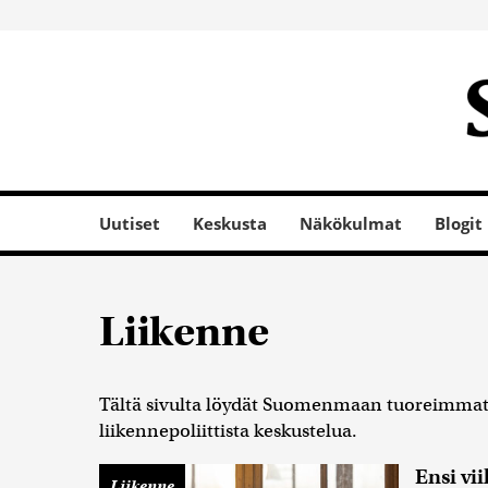
Uutiset
Keskusta
Näkökulmat
Blogit
Liikenne
Tältä sivulta löydät Suomenmaan tuoreimmat l
liikennepoliittista keskustelua.
Ensi vi
Liikenne