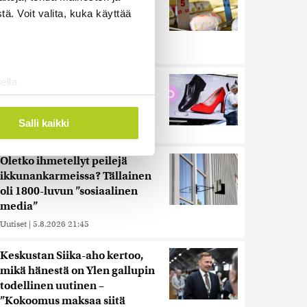
muita herkemmin sydän- ja
ä. Voit valita, kuka käyttää
verisuonitauteihin, sanoo
tutkimus
Uutiset
|
5.8.2026 22:01
Reuters: Ukraina on tuhonnut
ella
yli miljoona neliömetriä
ostaminen)
Wildberriesin varastotilaa
ossa
. Voit muuttaa
Salli kaikki
Uutiset
|
7.8.2026 21:55
Oletko ihmetellyt peilejä
 ominaisuuksien tukemiseen
ikkunankarmeissa? Tällainen
tiikka-alan
oli 1800-luvun ”sosiaalinen
ietoja muihin tietoihin, joita
media”
 myös siirtää ulkomaille.
Uutiset
|
5.8.2026 21:45
Keskustan Siika-aho kertoo,
mikä hänestä on Ylen gallupin
todellinen uutinen –
”Kokoomus maksaa siitä