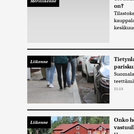
Meriliikenne
on?
Tilasto
kauppala
kesäkuus
Tietynl
Liikenne
parisku
Suomalai
teettämä
21:13
Onko he
Liikenne
vastuul