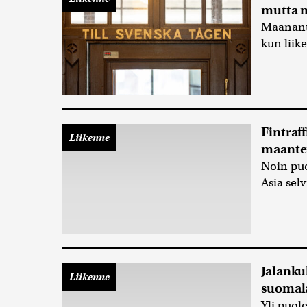
mutta m
Maananta
kun liik
Fintraff
Liikenne
maantei
Noin puo
Asia selv
Jalanku
Liikenne
suomala
Yli puole