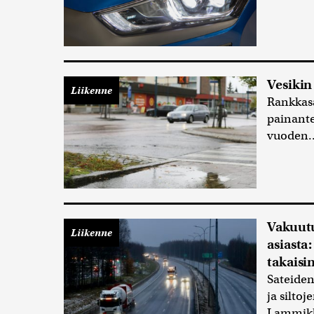
Vesikin 
Liikenne
Rankkasa
painante
vuoden.
Vakuutu
Liikenne
asiasta:
takaisi
Sateiden
ja silto
Lammikk