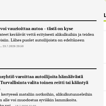
voi vaurioittaa autoa – tästä on kyse
teet keräävät vettä erityisesti alikulkuihin ja teiden
isiin. Lähes puolet autoilijoista on edeltäneen
..
23.7.2026 20:50
syhtiö varoittaa autoilijoita hämäävästä
 Turvallisinta valita toinen reitti tai kääntyä
n
 kertyessä mataliin notkoihin, alikulkutunneleihin
jen alle voi muodostua syviäkin lammikoita.
o voi...
18.7.2026 21:30