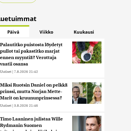
Luetuimmat
Päivä
Viikko
Kuukausi
Palautitko puistosta löydetyt
pullot tai pakastitko marjat
ennen myyntiä? Verottaja
vaatii osansa
Uutiset
|
7.8.2026 21:42
Miksi Ruotsin Daniel on pelkkä
prinssi, mutta Norjan Mette-
Marit on kruununprinsessa?
Uutiset
|
3.8.2026 21:46
Timo Laaninen julistaa Wille
Rydmanin Suomen