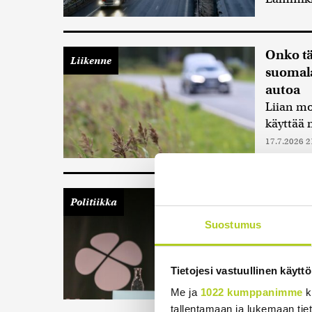
Onko tä
Liikenne
suomala
autoa
Liian mo
käyttää 
17.7.2026 2
Kulmun
Politiikka
välttä
Suostumus
Euroopan
pitää ko
tyydyttä
Tietojesi vastuullinen käyttö
Me ja
1022 kumppanimme
k
tallentamaan ja lukemaan tieto