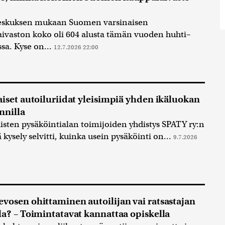
keskuksen mukaan Suomen varsinaisen
ivaston koko oli 604 alusta tämän vuoden huhti–
sa. Kyse on...
12.7.2026 22:00
aiset autoiluriidat yleisimpiä yhden ikäluokan
nnilla
sten pysäköintialan toimijoiden yhdistys SPATY ry:n
 kysely selvitti, kuinka usein pysäköinti on...
9.7.2026
vosen ohittaminen autoilijan vai ratsastajan
la? – Toimintatavat kannattaa opiskella