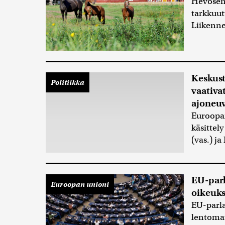
Hevosen 
tarkkuut
Liikenn
Keskust
Politiikka
vaativa
ajoneu
Euroopa
käsittel
(vas.) ja
EU-parl
Euroopan unioni
oikeuks
EU-parla
lentomat