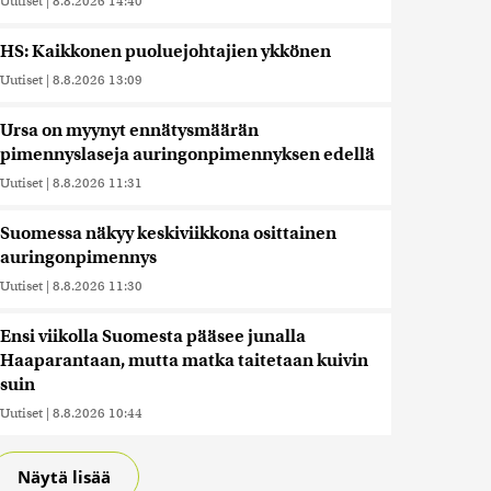
Uutiset
|
8.8.2026 14:40
HS: Kaikkonen puoluejohtajien ykkönen
Uutiset
|
8.8.2026 13:09
Ursa on myynyt ennätysmäärän
pimennyslaseja auringonpimennyksen edellä
Uutiset
|
8.8.2026 11:31
Suomessa näkyy keskiviikkona osittainen
auringonpimennys
Uutiset
|
8.8.2026 11:30
Ensi viikolla Suomesta pääsee junalla
Haaparantaan, mutta matka taitetaan kuivin
suin
Uutiset
|
8.8.2026 10:44
Näytä lisää