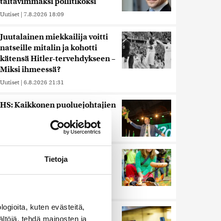
taitavimmaksi poliitikoksi
Uutiset
|
7.8.2026 18:09
Juutalainen miekkailija voitti
natseille mitalin ja kohotti
kätensä Hitler-tervehdykseen –
Miksi ihmeessä?
Uutiset
|
6.8.2026 21:31
HS: Kaikkonen puoluejohtajien
ykkönen
Uutiset
|
8.8.2026 13:09
Ihmiset kahmivat nyt näitä
Tietoja
tuotteita Lidleistä –
”Hittitrendi”
Uutiset
|
5.8.2026 21:21
ogioita, kuten evästeitä,
Nämä ihmiset sairastuvat
ältöjä, tehdä mainosten ja