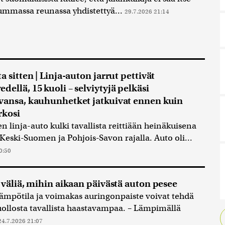
kummassa reunassa yhdistettyä...
29.7.2026 21:14
a sitten | Linja-auton jarrut pettivät
dellä, 15 kuoli – selviytyjä pelkäsi
vansa, kauhunhetket jatkuivat ennen kuin
rkosi
en linja-auto kulki tavallista reittiään heinäkuisena
Keski-Suomen ja Pohjois-Savon rajalla. Auto oli...
0:50
n väliä, mihin aikaan päivästä auton pesee
ämpötila ja voimakas auringonpaiste voivat tehdä
ollosta tavallista haastavampaa. – Lämpimällä
24.7.2026 21:07