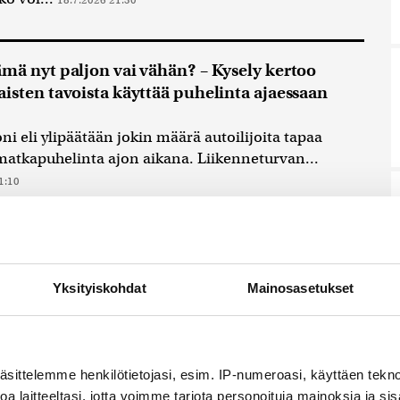
mä nyt paljon vai vähän? – Kysely kertoo
isten tavoista käyttää puhelinta ajaessaan
ni eli ylipäätään jokin määrä autoilijoita tapaa
matkapuhelinta ajon aikana. Liikenneturvan...
1:10
i: Talvimerenkulun poikkeus Suomelle
mätön
Yksityiskohdat
Mainosasetukset
 parlamentin jäsen Katri Kulmuni (kesk./renew)
mission esitystä päästökauppajärjestelmästä
vänä, mutta toivoo...
17.7.2026 13:36
äsittelemme henkilötietojasi, esim. IP-numeroasi, käyttäen teknol
a laitteeltasi, jotta voimme tarjota personoituja mainoksia ja sis