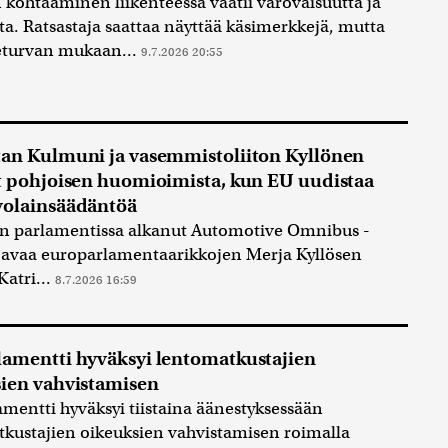
kohtaaminen liikenteessä vaatii varovaisuutta ja
ta. Ratsastaja saattaa näyttää käsimerkkejä, mutta
eturvan mukaan...
9.7.2026 20:55
an Kulmuni ja vasemmistoliiton Kyllönen
t pohjoisen huomioimista, kun EU uudistaa
volainsäädäntöä
n parlamentissa alkanut Automotive Omnibus -
y avaa europarlamentaarikkojen Merja Kyllösen
 Katri...
8.7.2026 16:59
amentti hyväksyi lentomatkustajien
ien vahvistamisen
mentti hyväksyi tiistaina äänestyksessään
kustajien oikeuksien vahvistamisen roimalla