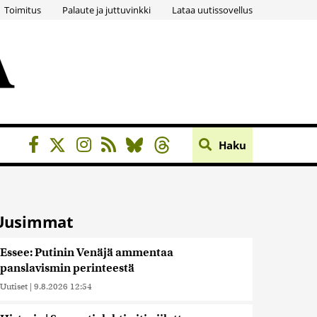
Toimitus
Palaute ja juttuvinkki
Lataa uutissovellus
Haku
Uusimmat
Essee: Putinin Venäjä ammentaa
panslavismin perinteestä
Uutiset
|
9.8.2026 12:54