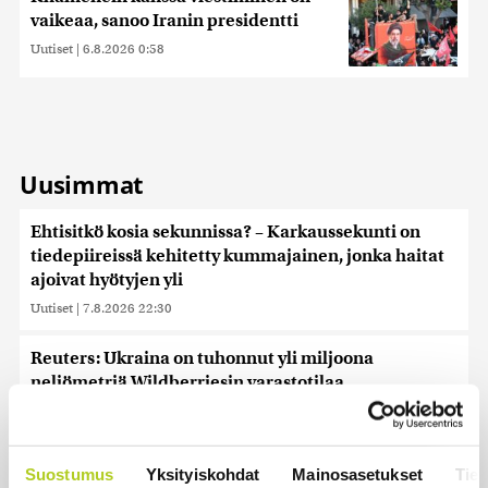
vaikeaa, sanoo Iranin presidentti
Uutiset
|
6.8.2026 0:58
Uusimmat
Ehtisitkö kosia sekunnissa? – Karkaussekunti on
tiedepiireissä kehitetty kummajainen, jonka haitat
ajoivat hyötyjen yli
Uutiset
|
7.8.2026 22:30
Reuters: Ukraina on tuhonnut yli miljoona
neliömetriä Wildberriesin varastotilaa
Uutiset
|
7.8.2026 21:55
Palautitko puistosta löydetyt pullot tai pakastitko
Suostumus
Yksityiskohdat
Mainosasetukset
Tiet
marjat ennen myyntiä? Verottaja vaatii osansa