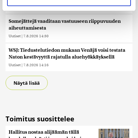
suostumustasi tai peruuttaa sen milloin vain
evästeilmoituksessa.
Uutiset
|
7.8.2026 14:57
Käytämme evästeitä tarjoamamme sisällön ja mainosten
Somejättejä vaaditaan vastuuseen riippuvuuden
räätälöimiseen, sosiaalisen median ominaisuuksien
aiheuttamisesta
tukemiseen ja kävijämäärämme analysoimiseen. Lisäksi
Uutiset
|
7.8.2026 14:30
jaamme sosiaalisen median, mainosalan ja analytiikka-
alan kumppaneillemme tietoja siitä, miten käytät
WSJ: Tiedustelutiedon mukaan Venäjä voisi testata
sivustoamme. Kumppanimme voivat yhdistää näitä
Naton kestävyyttä rajatulla aluehyökkäyksellä
tietoja muihin tietoihin, joita olet antanut heille tai joita on
Uutiset
|
7.8.2026 14:16
kerätty, kun olet käyttänyt heidän palvelujaan. Tietoja
saatetaan myös siirtää ulkomaille.
Näytä lisää
Toimitus suosittelee
Hallitus nostaa alijäämän tällä