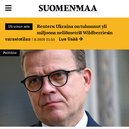
Reuters: Ukraina on tuhonnut yli
Ukrainan sota
miljoona neliömetriä Wildberriesin
Lue lisää
varastotilaa
7.8.2026 21:55
Politiikka