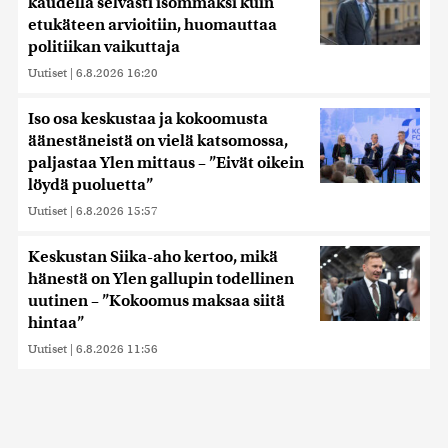
kaudella selvästi isommaksi kuin
etukäteen arvioitiin, huomauttaa
politiikan vaikuttaja
Uutiset
|
6.8.2026 16:20
Iso osa keskustaa ja kokoomusta
äänestäneistä on vielä katsomossa,
paljastaa Ylen mittaus – ”Eivät oikein
löydä puoluetta”
Uutiset
|
6.8.2026 15:57
Keskustan Siika-aho kertoo, mikä
hänestä on Ylen gallupin todellinen
uutinen – ”Kokoomus maksaa siitä
hintaa”
Uutiset
|
6.8.2026 11:56