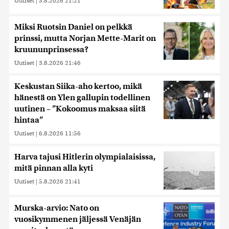
Uutiset
|
5.8.2026 21:21
Miksi Ruotsin Daniel on pelkkä
prinssi, mutta Norjan Mette-Marit on
kruununprinsessa?
Uutiset
|
3.8.2026 21:46
Keskustan Siika-aho kertoo, mikä
hänestä on Ylen gallupin todellinen
uutinen – ”Kokoomus maksaa siitä
hintaa”
Uutiset
|
6.8.2026 11:56
Harva tajusi Hitlerin olympialaisissa,
mitä pinnan alla kyti
Uutiset
|
5.8.2026 21:41
Murska-arvio: Nato on
vuosikymmenen jäljessä Venäjän