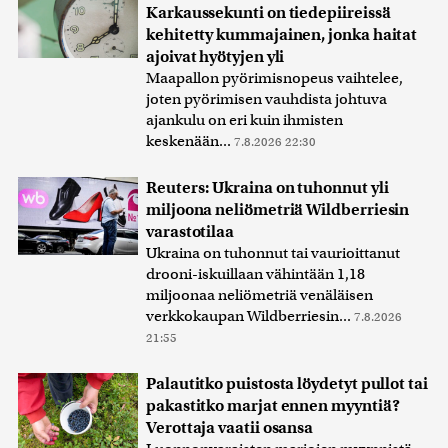
Karkaussekunti on tiedepiireissä
kehitetty kummajainen, jonka haitat
ajoivat hyötyjen yli
Maapallon pyörimisnopeus vaihtelee,
joten pyörimisen vauhdista johtuva
ajankulu on eri kuin ihmisten
keskenään...
7.8.2026 22:30
Reuters: Ukraina on tuhonnut yli
miljoona neliömetriä Wildberriesin
varastotilaa
Ukraina on tuhonnut tai vaurioittanut
drooni-iskuillaan vähintään 1,18
miljoonaa neliömetriä venäläisen
verkkokaupan Wildberriesin...
7.8.2026
21:55
Palautitko puistosta löydetyt pullot tai
pakastitko marjat ennen myyntiä?
Verottaja vaatii osansa