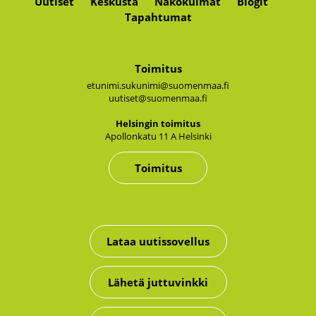
Uutiset
Keskusta
Näkökulmat
Blogit
Tapahtumat
Toimitus
etunimi.sukunimi@suomenmaa.fi
uutiset@suomenmaa.fi
Hel­sin­gin toi­mi­tus
Apol­lon­ka­tu 11 A Hel­sin­ki
Toimitus
Lataa uutissovellus
Lähetä juttuvinkki