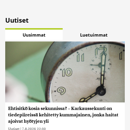
Uutiset
Uusimmat
Luetuimmat
Ehtisitkö kosia sekunnissa? – Karkaussekunti on
tiedepiireissä kehitetty kummajainen, jonka haitat
ajoivat hyötyjen yli
Uutiset
|
7.8.2026 22:30