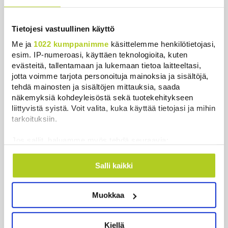
Uutiset
|
7.8.2026 21:42
Tietojesi vastuullinen käyttö
Timo Laaninen julistaa Wille Rydmanin Suomen
Me ja
1022 kumppanimme
käsittelemme henkilötietojasi,
taitavimmaksi poliitikoksi
esim. IP-numeroasi, käyttäen teknologioita, kuten
Uutiset
|
7.8.2026 18:09
evästeitä, tallentamaan ja lukemaan tietoa laitteeltasi,
jotta voimme tarjota personoituja mainoksia ja sisältöjä,
Espanja uhkaa Italiaa vastatoimilla
tehdä mainosten ja sisältöjen mittauksia, saada
Uutiset
|
7.8.2026 16:55
näkemyksiä kohdeyleisöstä sekä tuotekehitykseen
liittyvistä syistä. Voit valita, kuka käyttää tietojasi ja mihin
tarkoituksiin.
Sianlihaa voi jälleen viedä Etelä-Koreaan ja Uuteen-
Seelantiin
Jos sallit, haluamme myös tehdä seuraavia:
Uutiset
|
7.8.2026 16:44
Kerätä tietoja maantieteellisestä sijainnistasi,
mahdollisesti muutaman metrin tarkkuudella
Salli kaikki
Järjestöt vastustavat karhun kiintiömetsästystä –
Tunnistaa laitteesi skannaamalla sen
poliisi vetoaa kansalaisten turvallisuuteen
ominaispiirteitä aktiivisesti (sormenjäljen
Uutiset
|
7.8.2026 15:51
Muokkaa
muodostaminen)
Lue lisää siitä, miten henkilötietojasi käsitellään ja miten
Ruokavirasto muuttaa rajoituksia afrikkalaisen
voit määrittää asetuksesi
tiedot-osiossa
. Voit muuttaa
Kiellä
sikaruton tartuntavyöhykkeellä