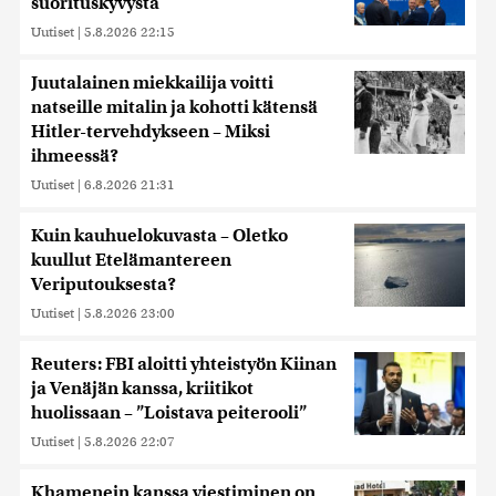
suorituskyvystä
Uutiset
|
5.8.2026 22:15
Juutalainen miekkailija voitti
natseille mitalin ja kohotti kätensä
Hitler-tervehdykseen – Miksi
ihmeessä?
Uutiset
|
6.8.2026 21:31
Kuin kauhuelokuvasta – Oletko
kuullut Etelämantereen
Veriputouksesta?
Uutiset
|
5.8.2026 23:00
Reuters: FBI aloitti yhteistyön Kiinan
ja Venäjän kanssa, kriitikot
huolissaan – ”Loistava peiterooli”
Uutiset
|
5.8.2026 22:07
Khamenein kanssa viestiminen on