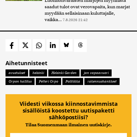
Luonnonvaraisten marjojen myynnistä
saadut tulot ovat verovapaita, kun marjat
myydään sellaisinaan kuluttajalle,
vaikka...
7.8.2026 21:42
Aihetunnisteet
avustukset
helsinki
Helsinki Garden
jan vapaavuori
Orpon hallitus
Petteri Orpo
Politiikka
rakennushankkeet
Viidesti viikossa kiinnostavimmista
sisällöistä koostettu uutispaketti
sähköpostiisi?
Tilaa Suomenmaan ilmainen uutiskirje.