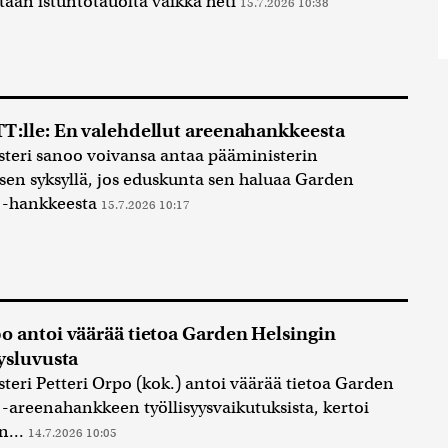
aan istuntotauolta vaikka heti
15.7.2026 10:38
T:lle: En valehdellut areenahankkeesta
teri sanoo voivansa antaa pääministerin
sen syksyllä, jos eduskunta sen haluaa Garden
i -hankkeesta
15.7.2026 10:17
o antoi väärää tietoa Garden Helsingin
yysluvusta
teri Petteri Orpo (kok.) antoi väärää tietoa Garden
 -areenahankkeen työllisyysvaikutuksista, kertoi
n...
14.7.2026 10:05