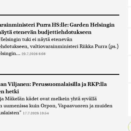
arainministeri Purra HS:lle: Garden Helsingin
 näytä etenevän budjettiehdotukseen
elsingin tuki ei näytä etenevän
ehdotukseen, valtiovarainministeri Riikka Purra (ps.)
lsingin...
20.7.2026 6:08
an Viljanen: Perussuomalaisilla ja RKP:lla
n hetki
ja Mäkelän kädet ovat melkein yhtä syvällä
n uumenissa kuin Orpon, Vapaavuoren ja muiden
slaisten”
17.7.2026 10:54