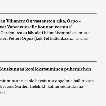
an Viljanen: On vastausten aika, Orpo –
avat Vapaavuorelle konnan vormua"
 Garden -sotku käy alati hähmäisemmäksi, mutta
teri Petteri Orpoa (kok.) ei kuitenkaan...
13.7.2026
 Eduskunnan koollekutsuminen puhemiehen
rainministeri ei ole havainnut ongelmia hallituksen
akyvyssä Garden Helsinki -kohun seurauksena
6:05