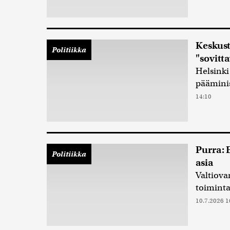
Keskust
Politiikka
"sovitt
Helsinki
pääminis
14:10
Purra:
Politiikka
asia
Valtiova
toimint
10.7.2026 1