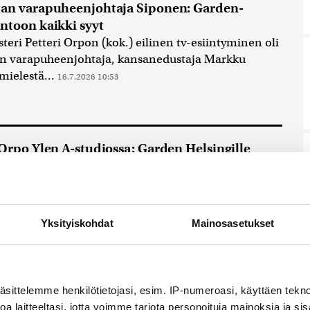
an varapuheenjohtaja Siponen: Garden-
ntoon kaikki syyt
teri Petteri Orpon (kok.) eilinen tv-esiintyminen oli
an varapuheenjohtaja, kansanedustaja Markku
mielestä...
16.7.2026 10:53
 Orpo Ylen A-studiossa: Garden Helsingille
tty tukisumma voi muuttua
teri Petteri Orpo sanoi, ettei kokoomuksen
oittajan tuki ole vaikuttanut hallituksen päätökseen
isteriötä voisi ohjeistaa ulkoapäin rahoitusehtojen
Yksityiskohdat
Mainosasetukset
lussa
16.7.2026 8:16
Helsingin hallitus: Ymmärrämme, jos hallitus
äsittelemme henkilötietojasi, esim. IP-numeroasi, käyttäen teknol
arvioida valtiontuen uudelleen
a laitteeltasi, jotta voimme tarjota personoituja mainoksia ja sis