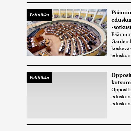
Päämini
Politiikka
eduskun
-sotkust
Pääminis
Garden H
koskevas
eduskunn
Opposit
Politiikka
kutsumi
Oppositi
eduskunn
eduskun