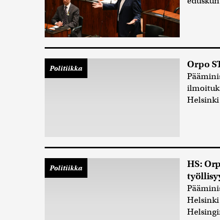
eduskunt
Orpo ST
Politiikka
Pääminis
ilmoituk
Helsink
HS: Orp
Politiikka
työllis
Pääminis
Helsinki
Helsingi