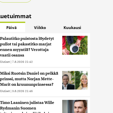
Luetuimmat
Päivä
Viikko
Kuukausi
Palautitko puistosta löydetyt
pullot tai pakastitko marjat
ennen myyntiä? Verottaja
vaatii osansa
Uutiset
|
7.8.2026 21:42
Miksi Ruotsin Daniel on pelkkä
prinssi, mutta Norjan Mette-
Marit on kruununprinsessa?
Uutiset
|
3.8.2026 21:46
Timo Laaninen julistaa Wille
Rydmanin Suomen