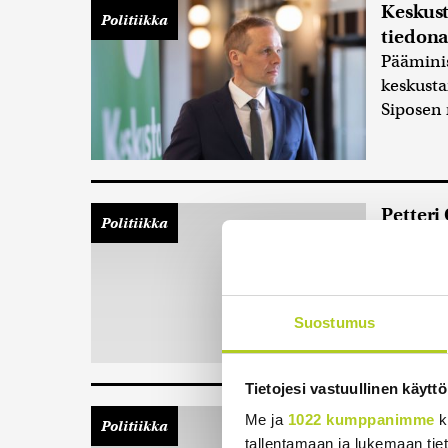
Keskust
Politiikka
tiedona
Pääminis
keskust
Siposen 
Petteri
Politiikka
myönne
Pääminis
vaalirah
eikä min
Suostumus
valmiste
Tietojesi vastuullinen käyttö
Garden 
Me ja
1022 kumppanimme
k
Politiikka
haluaa 
tallentamaan ja lukemaan tieto