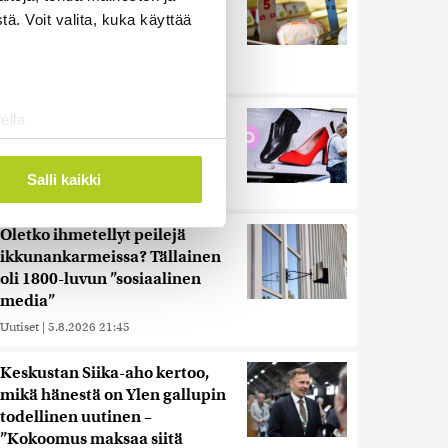
muita herkemmin sydän- ja
ä. Voit valita, kuka käyttää
verisuonitauteihin, sanoo
tutkimus
Uutiset
|
5.8.2026 22:01
Reuters: Ukraina on tuhonnut
ella
yli miljoona neliömetriä
ostaminen)
Wildberriesin varastotilaa
ossa
. Voit muuttaa
Salli kaikki
Uutiset
|
7.8.2026 21:55
Oletko ihmetellyt peilejä
 ominaisuuksien tukemiseen
ikkunankarmeissa? Tällainen
tiikka-alan
oli 1800-luvun ”sosiaalinen
ietoja muihin tietoihin, joita
media”
 myös siirtää ulkomaille.
Uutiset
|
5.8.2026 21:45
Keskustan Siika-aho kertoo,
mikä hänestä on Ylen gallupin
todellinen uutinen –
”Kokoomus maksaa siitä