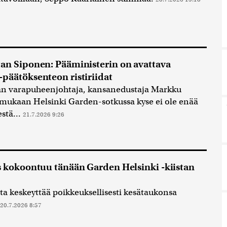
an Siponen: Pääministerin on avattava
päätöksenteon ristiriidat
an varapuheenjohtaja, kansanedustaja Markku
mukaan Helsinki Garden-sotkussa kyse ei ole enää
estä...
21.7.2026 9:26
s kokoontuu tänään Garden Helsinki -kiistan
a keskeyttää poikkeuksellisesti kesätaukonsa
20.7.2026 8:57