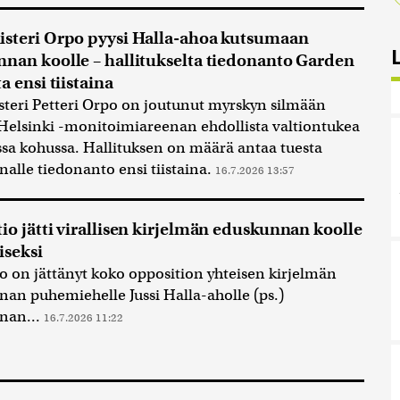
steri Orpo pyysi Halla-ahoa kutsumaan
nan koolle – hallitukselta tiedonanto Garden
a ensi tiistaina
teri Petteri Orpo on joutunut myrskyn silmään
elsinki -monitoimiareenan ehdollista valtiontukea
sa kohussa. Hallituksen on määrä antaa tuesta
alle tiedonanto ensi tiistaina.
16.7.2026 13:57
io jätti virallisen kirjelmän eduskunnan koolle
seksi
o on jättänyt koko opposition yhteisen kirjelmän
an puhemiehelle Jussi Halla-aholle (ps.)
nan...
16.7.2026 11:22