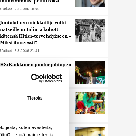
taitavimmaksi poliitikoksi
Uutiset
|
7.8.2026 18:09
Juutalainen miekkailija voitti
natseille mitalin ja kohotti
kätensä Hitler-tervehdykseen –
Miksi ihmeessä?
Uutiset
|
6.8.2026 21:31
HS: Kaikkonen puoluejohtajien
ykkönen
Uutiset
|
8.8.2026 13:09
Ihmiset kahmivat nyt näitä
Tietoja
tuotteita Lidleistä –
”Hittitrendi”
Uutiset
|
5.8.2026 21:21
ogioita, kuten evästeitä,
Nämä ihmiset sairastuvat
ältöjä, tehdä mainosten ja