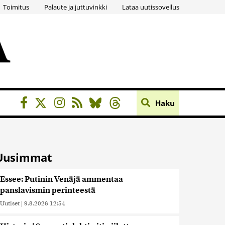
Toimitus
Palaute ja juttuvinkki
Lataa uutissovellus
Haku
Uusimmat
Essee: Putinin Venäjä ammentaa
panslavismin perinteestä
Uutiset
|
9.8.2026 12:54