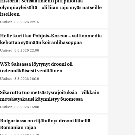
Historia | Sensaatiolehti piti piilottaa
olympiayleisöltä – oli liian raju myös natseille
itselleen
Uutiset
|
8.8.2026 22:15
Helle kurittaa Pohjois-Koreaa – valtionmedia
kehottaa syömään koiranlihasoppaa
Uutiset
|
8.8.2026 22:06
WSJ: Saksassa löytynyt drooni oli
todennäköisesti venäläinen
Uutiset
|
8.8.2026 16:19
Sikarutto tuo metsästysrajoituksia – vilkkain
metsästyskausi käynnistyy Suomessa
Uutiset
|
8.8.2026 15:00
Bulgariassa on räjähtänyt drooni lähellä
Romanian rajaa