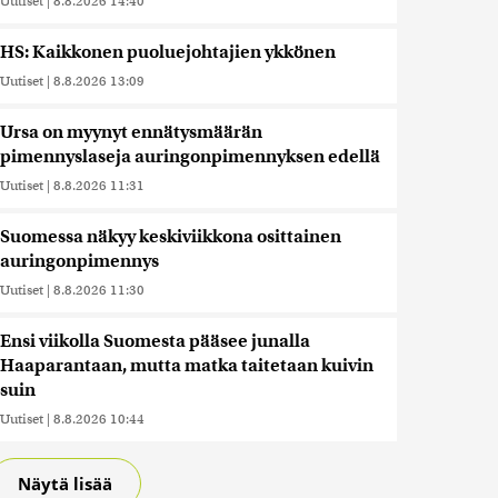
Uutiset
|
8.8.2026 14:40
HS: Kaikkonen puoluejohtajien ykkönen
Uutiset
|
8.8.2026 13:09
Ursa on myynyt ennätysmäärän
pimennyslaseja auringonpimennyksen edellä
Uutiset
|
8.8.2026 11:31
Suomessa näkyy keskiviikkona osittainen
auringonpimennys
Uutiset
|
8.8.2026 11:30
Ensi viikolla Suomesta pääsee junalla
Haaparantaan, mutta matka taitetaan kuivin
suin
Uutiset
|
8.8.2026 10:44
Näytä lisää