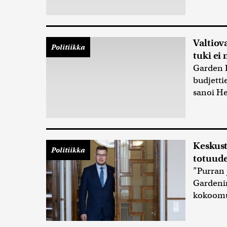
Valtiov
Politiikka
tuki ei
Garden H
budjetti
sanoi He
Keskust
Politiikka
totuude
”Purran 
Gardeni
kokoomu