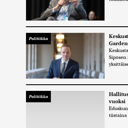
Keskust
Politiikka
Garden-
Keskust
Siposen 
yksittäis
Hallitu
Politiikka
vuoksi
Eduskunt
tiistaina