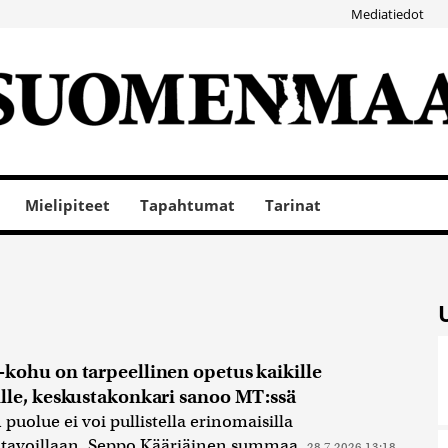
Mediatiedot
Mielipiteet
Tapahtumat
Tarinat
kohu on tarpeellinen opetus kaikille
lle, keskustakonkari sanoo MT:ssä
 puolue ei voi pullistella erinomaisilla
atavoillaan, Seppo Kääriäinen summaa.
28.7.2026 13:18