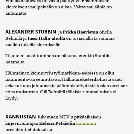
Ennakkoäänestys on vasta päättynyt. Ensimmäisen
kierroksen vaalipäivään on aikaa. Valtavasti ääniä on
antamatta.
ALEXANDER STUBBIN
ja
Pekka Haaviston
ohella
Rehnillä ja
Jussi Halla-aholla
on tosiasiallista saumaa
vaalien toiselle kierrokselle.
Tilanteen tasoittuminen on näkynyt etenkin Stubbin
naamalta.
Hähmäinen kiemurtelu työmarkkina-asioissa on ollut
hämmentävää seurattavaa. Hallintarekisterikohusta saati
sekasortoon johtaneesta pääministeriydestä tuskin tarvitsee
edes muistuttaa. Olli Rehniltä tällaisia rimanalituksia ei
löydy.
KANNUSTAN
lukemaan MTV:n pitkäaikaisen
kirjeenvaihtajan
Helena Petäistön
kolumnin
presidenttiehdokkaista.