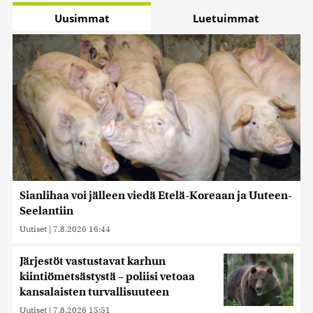
Uusimmat
Luetuimmat
Sianlihaa voi jälleen viedä Etelä-Koreaan ja Uuteen-
Seelantiin
Uutiset
|
7.8.2026 16:44
Järjestöt vastustavat karhun
kiintiömetsästystä – poliisi vetoaa
kansalaisten turvallisuuteen
Uutiset
|
7.8.2026 15:51