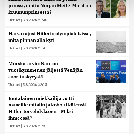
Käytämme evästeitä tarjoamamme sisällön ja mainosten
prinssi, mutta Norjan Mette-Marit on
räätälöimiseen, sosiaalisen median ominaisuuksien
kruununprinsessa?
tukemiseen ja kävijämäärämme analysoimiseen. Lisäksi
Uutiset
|
3.8.2026 21:46
jaamme sosiaalisen median, mainosalan ja analytiikka-
alan kumppaneillemme tietoja siitä, miten käytät
Harva tajusi Hitlerin olympialaisissa,
sivustoamme. Kumppanimme voivat yhdistää näitä
mitä pinnan alla kyti
tietoja muihin tietoihin, joita olet antanut heille tai joita on
kerätty, kun olet käyttänyt heidän palvelujaan. Tietoja
Uutiset
|
5.8.2026 21:41
saatetaan myös siirtää ulkomaille.
Murska-arvio: Nato on
vuosikymmenen jäljessä Venäjän
suorituskyvystä
Uutiset
|
5.8.2026 22:15
Juutalainen miekkailija voitti
natseille mitalin ja kohotti kätensä
Hitler-tervehdykseen – Miksi
ihmeessä?
Uutiset
|
6.8.2026 21:31