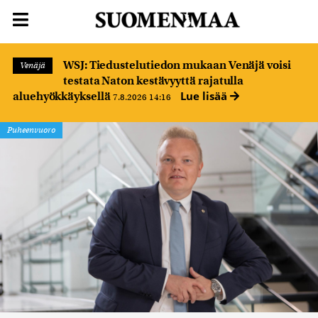
WSJ: Tiedustelutiedon mukaan Venäjä voisi
Venäjä
testata Naton kestävyyttä rajatulla
Lue lisää
aluehyökkäyksellä
7.8.2026 14:16
Puheenvuoro