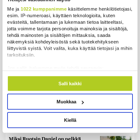
Luetuimmat
Me ja
1022 kumppanimme
käsittelemme henkilötietojasi,
Päivä
Viikko
Kuukausi
esim. IP-numeroasi, käyttäen teknologioita, kuten
evästeitä, tallentamaan ja lukemaan tietoa laitteeltasi,
Nämä ihmiset sairastuvat muita
jotta voimme tarjota personoituja mainoksia ja sisältöjä,
herkemmin sydän- ja
tehdä mainosten ja sisältöjen mittauksia, saada
verisuonitauteihin, sanoo tutkimus
näkemyksiä kohdeyleisöstä sekä tuotekehitykseen
liittyvistä syistä. Voit valita, kuka käyttää tietojasi ja mihin
Uutiset
|
5.8.2026 22:01
tarkoituksiin.
Ihmiset kahmivat nyt näitä tuotteita
Jos sallit, haluamme myös tehdä seuraavia:
Lidleistä – ”Hittitrendi”
Kerätä tietoja maantieteellisestä sijainnistasi,
Uutiset
|
5.8.2026 21:21
mahdollisesti muutaman metrin tarkkuudella
Salli kaikki
Tunnistaa laitteesi skannaamalla sen
ominaispiirteitä aktiivisesti (sormenjäljen
Keskustan Siika-aho kertoo, mikä
Muokkaa
muodostaminen)
hänestä on Ylen gallupin todellinen
uutinen – ”Kokoomus maksaa siitä
Lue lisää siitä, miten henkilötietojasi käsitellään ja miten
hintaa”
voit määrittää asetuksesi
tiedot-osiossa
. Voit muuttaa
Kiellä
suostumustasi tai peruuttaa sen milloin vain
Uutiset
|
6.8.2026 11:56
evästeilmoituksessa.
Miksi Ruotsin Daniel on pelkkä