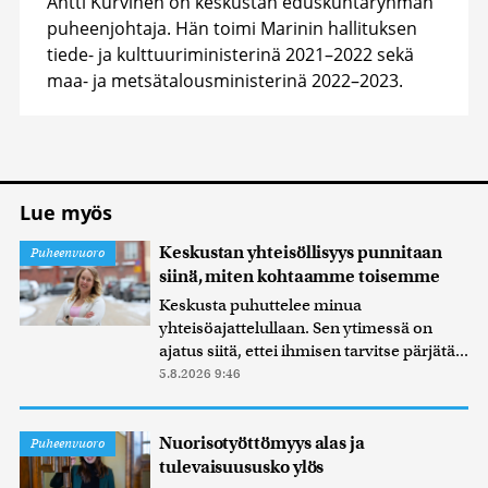
Antti Kurvinen on keskustan eduskuntaryhmän
puheenjohtaja. Hän toimi Marinin hallituksen
tiede- ja kulttuuriministerinä 2021–2022 sekä
maa- ja metsätalousministerinä 2022–2023.
Lue myös
Keskustan yhteisöllisyys punnitaan
Puheenvuoro
siinä, miten kohtaamme toisemme
Keskusta puhuttelee minua
yhteisöajattelullaan. Sen ytimessä on
ajatus siitä, ettei ihmisen tarvitse pärjätä...
5.8.2026 9:46
Nuorisotyöttömyys alas ja
Puheenvuoro
tulevaisuususko ylös