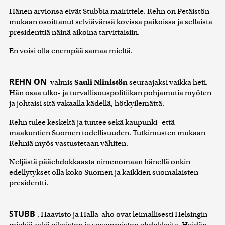
Hänen arvionsa eivät Stubbia mairittele. Rehn on Petäistön
mukaan osoittanut selviävänsä kovissa paikoissa ja sellaista
presidenttiä näinä aikoina tarvittaisiin.
En voisi olla enempää samaa mieltä.
REHN ON
valmis
Sauli Niinistön
seuraajaksi vaikka heti.
Hän osaa ulko- ja turvallisuuspolitiikan pohjamutia myöten
ja johtaisi sitä vakaalla kädellä, hötkyilemättä.
Rehn tulee keskeltä ja tuntee sekä kaupunki- että
maakuntien Suomen todellisuuden. Tutkimusten mukaan
Rehniä myös vastustetaan vähiten.
Neljästä pääehdokkaasta nimenomaan hänellä onkin
edellytykset olla koko Suomen ja kaikkien suomalaisten
presidentti.
STUBB
, Haavisto ja Halla-aho ovat leimallisesti Helsingin
miehiä sekä oikeiston ja vasemmiston ehdokkaita. Heidän