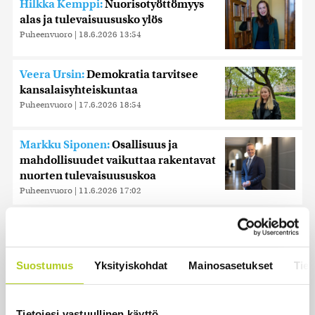
Hilkka Kemppi:
Nuorisotyöttömyys
alas ja tulevaisuususko ylös
Puheenvuoro
|
18.6.2026 13:54
Veera Ursin:
Demokratia tarvitsee
kansalaisyhteiskuntaa
Puheenvuoro
|
17.6.2026 18:54
Markku Siponen:
Osallisuus ja
mahdollisuudet vaikuttaa rakentavat
nuorten tulevaisuususkoa
Puheenvuoro
|
11.6.2026 17:02
Tuomas Kettunen:
Kiitoksen aika
Puheenvuoro
|
11.6.2026 8:48
Suostumus
Yksityiskohdat
Mainosasetukset
Tiet
Tietojesi vastuullinen käyttö