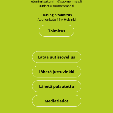
etunimi.sukunimi@suomenmaa.fi
uutiset@suomenmaa.fi
Hel­sin­gin toi­mi­tus
Apol­lon­ka­tu 11 A Hel­sin­ki
Toimitus
Lataa uutissovellus
Lähetä juttuvinkki
Lähetä palautetta
Mediatiedot