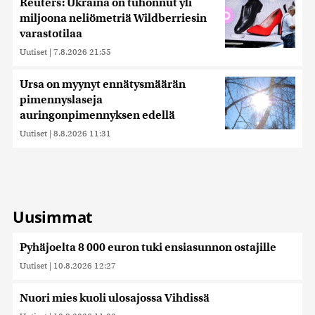
Reuters: Ukraina on tuhonnut yli
miljoona neliömetriä Wildberriesin
varastotilaa
Uutiset
|
7.8.2026 21:55
Ursa on myynyt ennätysmäärän
pimennyslaseja
auringonpimennyksen edellä
Uutiset
|
8.8.2026 11:31
Uusimmat
Pyhäjoelta 8 000 euron tuki ensiasunnon ostajille
Uutiset
|
10.8.2026 12:27
Nuori mies kuoli ulosajossa Vihdissä