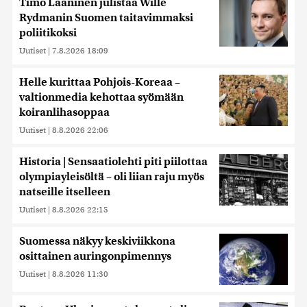
Timo Laaninen julistaa Wille
Rydmanin Suomen taitavimmaksi
poliitikoksi
Uutiset
|
7.8.2026 18:09
Helle kurittaa Pohjois-Koreaa –
valtionmedia kehottaa syömään
koiranlihasoppaa
Uutiset
|
8.8.2026 22:06
Historia | Sensaatiolehti piti piilottaa
olympiayleisöltä – oli liian raju myös
natseille itselleen
Uutiset
|
8.8.2026 22:15
Suomessa näkyy keskiviikkona
osittainen auringonpimennys
Uutiset
|
8.8.2026 11:30