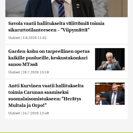
Savola vaatii hallitukselta välittömiä toimia
sikaruttotilanteeseen – ”Viipymättä”
Uutiset
|
3.8.2026 11:01
Garden-kohu on tarpeellinen opetus
kaikille puolueille, keskustakonkari
sanoo MT:ssä
Uutiset
|
28.7.2026 13:18
Antti Kurvinen vaatii hallitukselta
toimia Carunan saamiseksi
suomalaisomistukseen: ”Herätys
Multala ja Orpo!”
Uutiset
|
24.7.2026 12:48