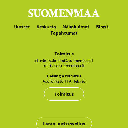
Uutiset
Keskusta
Näkökulmat
Blogit
Tapahtumat
Toimitus
etunimi.sukunimi@suomenmaa.fi
uutiset@suomenmaa.fi
Hel­sin­gin toi­mi­tus
Apol­lon­ka­tu 11 A Hel­sin­ki
Toimitus
Lataa uutissovellus