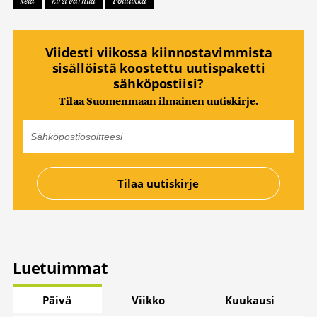
kela
kirsi varhila
Politiikka
Viidesti viikossa kiinnostavimmista
sisällöistä koostettu uutispaketti
sähköpostiisi?
Tilaa Suomenmaan ilmainen uutiskirje.
Luetuimmat
Päivä
Viikko
Kuukausi