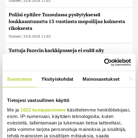
Uutiset
|
10.8.2026 11:02
Poliisi epäilee Tuusulassa pysäytyksessä
loukkaantunutta 15-vuotiasta mopoilijaa kolmesta
rikoksesta
Uutiset
|
10.8.2026 11:02
Tuttuja Fazerin karkkipusseja ei enää näy
karkkihyllyllä – ovat jatkossa Marianneja
Uutiset
|
10.8.2026 10:28
Suostumus
Yksityiskohdat
Mainosasetukset
Tiet
Mopoilijan Tuusulassa tieltä kiilannutta poliisia
epäillään kolmesta rikoksesta
Uutiset
|
10.8.2026 10:27
Tietojesi vastuullinen käyttö
Katseet yötaivaalle – tämä on paras hetki nähdä
Me ja
1022 kumppanimme
käsittelemme henkilötietojasi,
perseideja
esim. IP-numeroasi, käyttäen teknologioita, kuten
evästeitä, tallentamaan ja lukemaan tietoa laitteeltasi,
Uutiset
|
10.8.2026 9:12
jotta voimme tarjota personoituja mainoksia ja sisältöjä,
tehdä mainosten ja sisältöjen mittauksia, saada
Sepelkyyhkyn, merihanhen ja kanadanhanhen