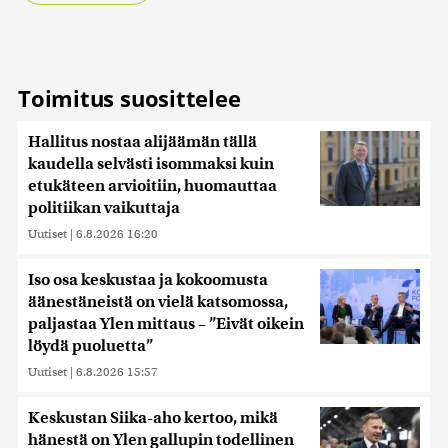
tietoja muihin tietoihin, joita olet antanut heille tai joita on
kerätty, kun olet käyttänyt heidän palvelujaan. Tietoja
saatetaan myös siirtää ulkomaille.
Toimitus suosittelee
Hallitus nostaa alijäämän tällä
kaudella selvästi isommaksi kuin
etukäteen arvioitiin, huomauttaa
politiikan vaikuttaja
Uutiset
|
6.8.2026 16:20
Iso osa keskustaa ja kokoomusta
äänestäneistä on vielä katsomossa,
paljastaa Ylen mittaus – ”Eivät oikein
löydä puoluetta”
Uutiset
|
6.8.2026 15:57
Keskustan Siika-aho kertoo, mikä
hänestä on Ylen gallupin todellinen