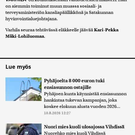
on aiemmin toiminut muun muassa sosiaali- ja
terveysministeriön kansliapäällikkönä ja Satakunnan
hyvinvointialuejohtajana.
Varhila seuraa tehtävässä eläkkeelle jäävää
Kari-Pekka
Mäki-Lohiluomaa
.
Lue myös
Pyhäjoelta 8 000 euron tuki
ensiasunnon ostajille
Pyhäjoen kunta käynnistää ensiasunnon
hankintaa tukevan kampanjan, joka
koskee elokuun alusta vuoden 2026...
10.8.2026 12:27
Nuori mies kuoli ulosajossa Vihdissä
Nuorehko mies kuoli Vihdissä