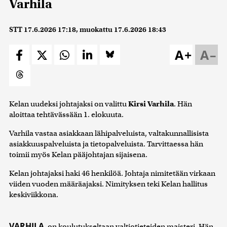
Varhila
STT
17.6.2026 17:18
, muokattu
17.6.2026 18:43
A+
A–
Kelan uudeksi johtajaksi on valittu
Kirsi Varhila
. Hän
aloittaa tehtävässään 1. elokuuta.
Varhila vastaa asiakkaan lähipalveluista, valtakunnallisista
asiakkuuspalveluista ja tietopalveluista. Tarvittaessa hän
toimii myös Kelan pääjohtajan sijaisena.
Kelan johtajaksi haki 46 henkilöä. Johtaja nimitetään virkaan
viiden vuoden määräajaksi. Nimityksen teki Kelan hallitus
keskiviikkona.
VARHILA
on koulutukseltaan valtiotieteiden maisteri. Hän