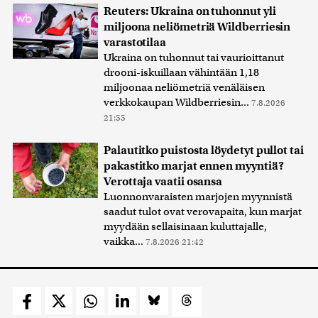
Reuters: Ukraina on tuhonnut yli
miljoona neliömetriä Wildberriesin
varastotilaa
Ukraina on tuhonnut tai vaurioittanut
drooni-iskuillaan vähintään 1,18
miljoonaa neliömetriä venäläisen
verkkokaupan Wildberriesin...
7.8.2026
21:55
Palautitko puistosta löydetyt pullot tai
pakastitko marjat ennen myyntiä?
Verottaja vaatii osansa
Luonnonvaraisten marjojen myynnistä
saadut tulot ovat verovapaita, kun marjat
myydään sellaisinaan kuluttajalle,
vaikka...
7.8.2026 21:42