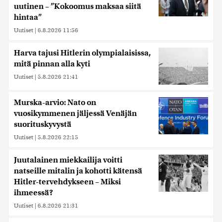
uutinen – ”Kokoomus maksaa siitä
hintaa”
Uutiset
|
6.8.2026 11:56
Harva tajusi Hitlerin olympialaisissa,
mitä pinnan alla kyti
Uutiset
|
5.8.2026 21:41
Murska-arvio: Nato on
vuosikymmenen jäljessä Venäjän
suorituskyvystä
Uutiset
|
5.8.2026 22:15
Juutalainen miekkailija voitti
natseille mitalin ja kohotti kätensä
Hitler-tervehdykseen – Miksi
ihmeessä?
Uutiset
|
6.8.2026 21:31