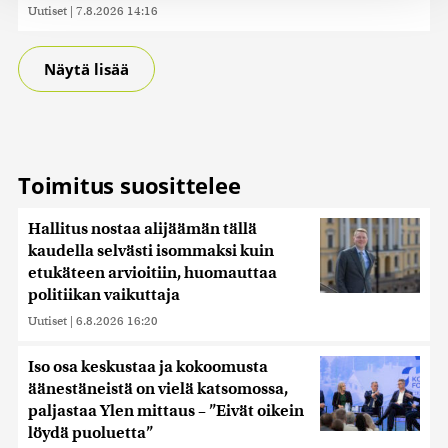
tukemiseen ja kävijämäärämme analysoimiseen. Lisäksi
Uutiset
|
7.8.2026 14:16
jaamme sosiaalisen median, mainosalan ja analytiikka-
alan kumppaneillemme tietoja siitä, miten käytät
Näytä lisää
sivustoamme. Kumppanimme voivat yhdistää näitä
tietoja muihin tietoihin, joita olet antanut heille tai joita on
kerätty, kun olet käyttänyt heidän palvelujaan. Tietoja
saatetaan myös siirtää ulkomaille.
Toimitus suosittelee
Hallitus nostaa alijäämän tällä
kaudella selvästi isommaksi kuin
etukäteen arvioitiin, huomauttaa
politiikan vaikuttaja
Uutiset
|
6.8.2026 16:20
Iso osa keskustaa ja kokoomusta
äänestäneistä on vielä katsomossa,
paljastaa Ylen mittaus – ”Eivät oikein
löydä puoluetta”