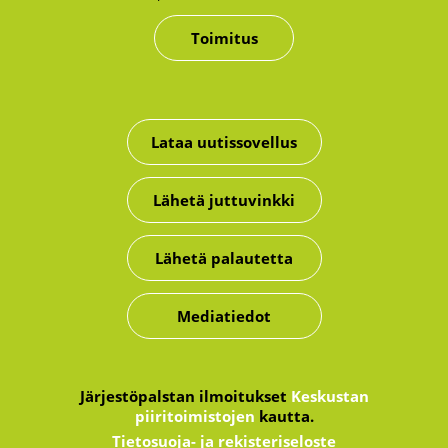
Toimitus
Lataa uutissovellus
Lähetä juttuvinkki
Lähetä palautetta
Mediatiedot
Järjestöpalstan ilmoitukset
Keskustan
piiritoimistojen
kautta.
Tietosuoja- ja rekisteriseloste