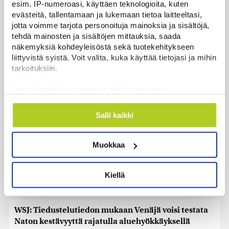
esim. IP-numeroasi, käyttäen teknologioita, kuten
evästeitä, tallentamaan ja lukemaan tietoa laitteeltasi,
Sianlihaa voi jälleen viedä Etelä-Koreaan ja Uuteen-
jotta voimme tarjota personoituja mainoksia ja sisältöjä,
Seelantiin
tehdä mainosten ja sisältöjen mittauksia, saada
Uutiset
|
7.8.2026 16:44
näkemyksiä kohdeyleisöstä sekä tuotekehitykseen
liittyvistä syistä. Voit valita, kuka käyttää tietojasi ja mihin
Järjestöt vastustavat karhun kiintiömetsästystä –
tarkoituksiin.
poliisi vetoaa kansalaisten turvallisuuteen
Jos sallit, haluamme myös tehdä seuraavia:
Uutiset
|
7.8.2026 15:51
Kerätä tietoja maantieteellisestä sijainnistasi,
mahdollisesti muutaman metrin tarkkuudella
Ruokavirasto muuttaa rajoituksia afrikkalaisen
Salli kaikki
Tunnistaa laitteesi skannaamalla sen
sikaruton tartuntavyöhykkeellä
ominaispiirteitä aktiivisesti (sormenjäljen
Uutiset
|
7.8.2026 14:57
Muokkaa
muodostaminen)
Lue lisää siitä, miten henkilötietojasi käsitellään ja miten
Somejättejä vaaditaan vastuuseen riippuvuuden
voit määrittää asetuksesi
tiedot-osiossa
. Voit muuttaa
aiheuttamisesta
Kiellä
suostumustasi tai peruuttaa sen milloin vain
Uutiset
|
7.8.2026 14:30
evästeilmoituksessa.
WSJ: Tiedustelutiedon mukaan Venäjä voisi testata
Käytämme evästeitä tarjoamamme sisällön ja mainosten
Naton kestävyyttä rajatulla aluehyökkäyksellä
räätälöimiseen, sosiaalisen median ominaisuuksien