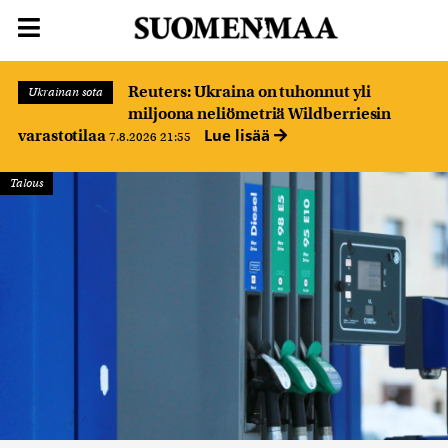
Reuters: Ukraina on tuhonnut yli
Ukrainan sota
miljoona neliömetriä Wildberriesin
Lue lisää
varastotilaa
7.8.2026 21:55
Talous