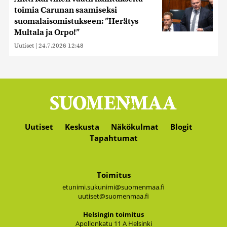
toimia Carunan saamiseksi
suomalaisomistukseen: ”Herätys
Multala ja Orpo!”
Uutiset
|
24.7.2026 12:48
Uutiset
Keskusta
Näkökulmat
Blogit
Tapahtumat
Toimitus
etunimi.sukunimi@suomenmaa.fi
uutiset@suomenmaa.fi
Hel­sin­gin toi­mi­tus
Apol­lon­ka­tu 11 A Hel­sin­ki