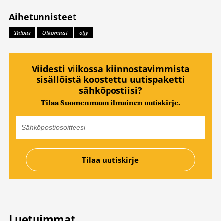
Aihetunnisteet
Talous
Ulkomaat
öljy
Viidesti viikossa kiinnostavimmista
sisällöistä koostettu uutispaketti
sähköpostiisi?
Tilaa Suomenmaan ilmainen uutiskirje.
Luetuimmat