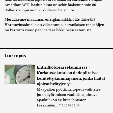
Amerikan WTI-laadun hinta on sekin laskenut noin 80
dollarista jopa noin 75 dollariin barrelilta.
Meriliikenne maailman energiamarkkinoille tärkeällä
Hormuzinsalmella on vilkastunut, ja iranilaisen raakaöljyn
on kerrottu viime päivinä taas liikkuneen satamista.
Lue myös
Ehtisitkö kosia sekunnissa? –
Karkaussekunti on tiedepiireissä
kehitetty kummajainen, jonka haitat
ajoivat hyötyjen yli
Maapallon pyörimisnopeus vaihtelee,
joten pyörimisen vauhdista johtuva
ajankulu on eri kuin ihmisten
keskenään...
7.8.2026 22:30