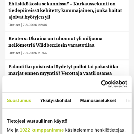
Ehtisitkö kosia sekunnissa? – Karkaussekunti on
tiedepiireissä kehitetty kummajainen, jonka haitat
ajoivat hyötyjen yli
Uutiset
|
7.8.2026 22:30
Reuters: Ukraina on tuhonnut yli miljoona
neliömetriä Wildberriesin varastotilaa
Uutiset
|
7.8.2026 21:55
Palautitko puistosta löydetyt pullot tai pakastitko
marjat ennen myyntiä? Verottaja vaatii osansa
Uutiset
|
7.8.2026 21:42
Timo Laaninen julistaa Wille Rydmanin Suomen
Suostumus
Yksityiskohdat
Mainosasetukset
Tiet
taitavimmaksi poliitikoksi
Uutiset
|
7.8.2026 18:09
Tietojesi vastuullinen käyttö
Espanja uhkaa Italiaa vastatoimilla
Me ja
1022 kumppanimme
käsittelemme henkilötietojasi,
Uutiset
|
7.8.2026 16:55