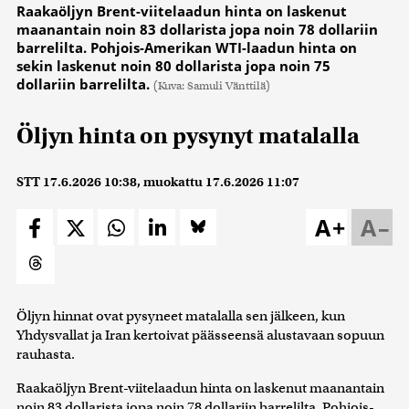
Raakaöljyn Brent-viitelaadun hinta on laskenut
maanantain noin 83 dollarista jopa noin 78 dollariin
barrelilta. Pohjois-Amerikan WTI-laadun hinta on
sekin laskenut noin 80 dollarista jopa noin 75
dollariin barrelilta.
(Kuva: Samuli Vänttilä)
Öljyn hinta on pysynyt matalalla
STT
17.6.2026 10:38
, muokattu
17.6.2026 11:07
A+
A–
Öljyn hinnat ovat pysyneet matalalla sen jälkeen, kun
Yhdysvallat ja Iran kertoivat päässeensä alustavaan sopuun
rauhasta.
Raakaöljyn Brent-viitelaadun hinta on laskenut maanantain
noin 83 dollarista jopa noin 78 dollariin barrelilta. Pohjois-