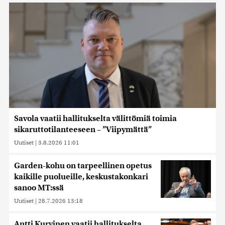
Savola vaatii hallitukselta välittömiä toimia
sikaruttotilanteeseen – ”Viipymättä”
Uutiset
|
3.8.2026 11:01
Garden-kohu on tarpeellinen opetus
kaikille puolueille, keskustakonkari
sanoo MT:ssä
Uutiset
|
28.7.2026 13:18
Antti Kurvinen vaatii hallitukselta