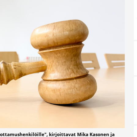
uottamushenkilöille", kirjoittavat Mika Kasonen ja