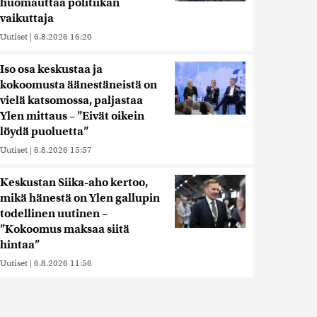
huomauttaa politiikan
vaikuttaja
Uutiset
|
6.8.2026 16:20
Iso osa keskustaa ja
kokoomusta äänestäneistä on
vielä katsomossa, paljastaa
Ylen mittaus – ”Eivät oikein
löydä puoluetta”
Uutiset
|
6.8.2026 15:57
Keskustan Siika-aho kertoo,
mikä hänestä on Ylen gallupin
todellinen uutinen –
”Kokoomus maksaa siitä
hintaa”
Uutiset
|
6.8.2026 11:56