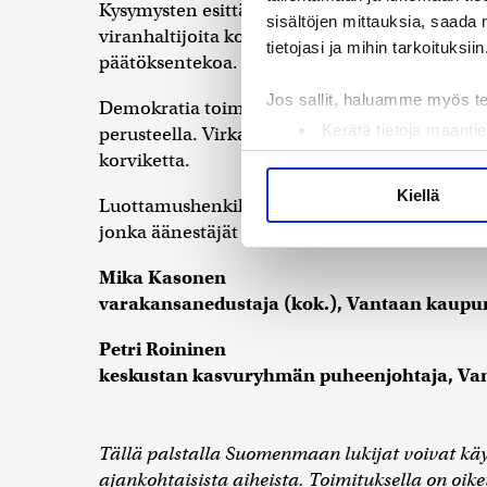
Kysymysten esittäminen, vaihtoehtojen vaatimi
sisältöjen mittauksia, saada 
viranhaltijoita kohtaan. Päinvastoin, ne ovat 
tietojasi ja mihin tarkoituksiin
päätöksentekoa.
Jos sallit, haluamme myös t
Demokratia toimii vain silloin, kun vaaleilla 
Kerätä tietoja maantie
perusteella. Virkavalmistelu on tärkeä työkalu,
Tunnistaa laitteesi s
korviketta.
Lue lisää siitä, miten henkilö
Kiellä
Luottamushenkilön tehtävä ei ole toimia kumi
suostumustasi tai peruuttaa 
jonka äänestäjät ovat hänelle antaneet.
Käytämme evästeitä tarjoama
Mika Kasonen
ja kävijämäärämme analysoim
varakansanedustaja (kok.), Vantaan kaupun
kumppaneillemme tietoja siitä
olet antanut heille tai joita 
Petri Roininen
keskustan kasvuryhmän puheenjohtaja, Van
Tällä palstalla Suomenmaan lukijat voivat kä
ajankohtaisista aiheista. Toimituksella on oikeu