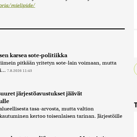
ria/mielipide/
sen karsea sote-politiikka
 viimein pitkään yritetyn sote-lain voimaan, mutta
i...
7.8.2026 11:43
suuret järjestöavustukset jäävät
lle
ueellisesta tasa-arvosta, mutta valtion
kautuminen kertoo toisenlaisen tarinan. Järjestöille