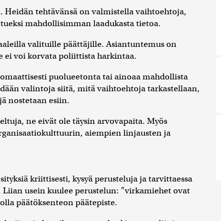
a. Heidän tehtävänsä on valmistella vaihtoehtoja,
n tueksi mahdollisimman laadukasta tietoa.
aleilla valituille päättäjille. Asiantuntemus on
ei voi korvata poliittista harkintaa.
tomaattisesti puolueetonta tai ainoaa mahdollista
dään valintoja siitä, mitä vaihtoehtoja tarkastellaan,
jä nostetaan esiin.
eltuja, ne eivät ole täysin arvovapaita. Myös
ganisaatiokulttuurin, aiempien linjausten ja
ityksiä kriittisesti, kysyä perusteluja ja tarvittaessa
. Liian usein kuulee perustelun: ”virkamiehet ovat
i olla päätöksenteon päätepiste.