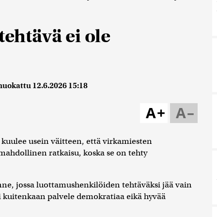
tehtävä ei ole
muokattu
12.6.2026 15:18
A+
A–
 kuulee usein väitteen, että virkamiesten
 mahdollinen ratkaisu, koska se on tehty
lanne, jossa luottamushenkilöiden tehtäväksi jää vain
ei kuitenkaan palvele demokratiaa eikä hyvää