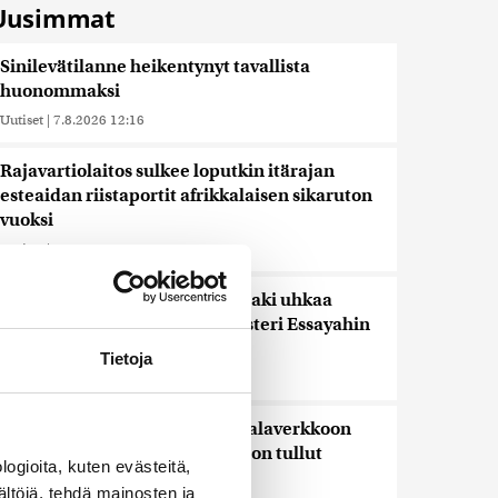
Uusimmat
Sinilevätilanne heikentynyt tavallista
huonommaksi
Uutiset
|
7.8.2026 12:16
Rajavartiolaitos sulkee loputkin itärajan
esteaidan riistaportit afrikkalaisen sikaruton
vuoksi
Uutiset
|
7.8.2026 12:03
Keskustan Siponen: Epäselvä laki uhkaa
pysäyttää kesähakkuut – ministeri Essayahin
korjattava tilanne
Tietoja
Uutiset
|
7.8.2026 11:59
Saimaannorpan kuutti kuoli kalaverkkoon
Liperissä – jo vuoden 12:s tietoon tullut
ogioita, kuten evästeitä,
pyydyskuolema
ältöjä, tehdä mainosten ja