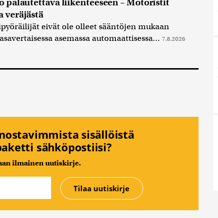
o palautettava liikenteeseen – Motoristit
a veräjästä
ipyöräilijät eivät ole olleet sääntöjen mukaan
asavertaisessa asemassa automaattisessa...
7.8.2026
nnostavimmista sisällöistä
aketti sähköpostiisi?
n ilmainen uutiskirje.