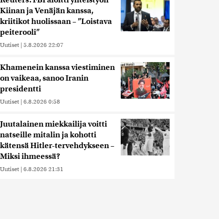
Reuters: FBI aloitti yhteistyön
Kiinan ja Venäjän kanssa,
kriitikot huolissaan – ”Loistava
peiterooli”
Uutiset
|
5.8.2026 22:07
Khamenein kanssa viestiminen
on vaikeaa, sanoo Iranin
presidentti
Uutiset
|
6.8.2026 0:58
Juutalainen miekkailija voitti
natseille mitalin ja kohotti
kätensä Hitler-tervehdykseen –
Miksi ihmeessä?
Uutiset
|
6.8.2026 21:31