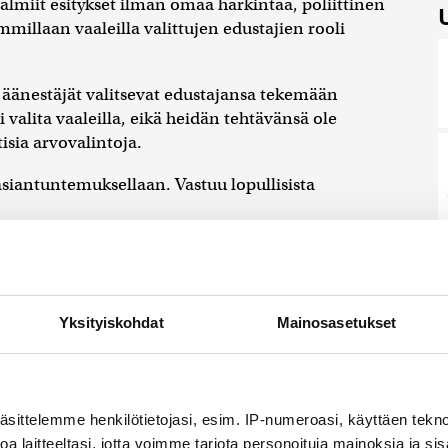
lmiit esitykset ilman omaa harkintaa, poliittinen
illaan vaaleilla valittujen edustajien rooli
a äänestäjät valitsevat edustajansa tekemään
 valita vaaleilla, eikä heidän tehtävänsä ole
tisia arvovalintoja.
iantuntemuksellaan. Vastuu lopullisista
eivät ole vastakkain. Viranhaltijat tuovat
mistelua. Luottamushenkilöt puolestaan tuovat
ndaattinsa.
Yksityiskohdat
Mainosasetukset
dä sekoittaa. Valmistelun tulee palvella
voimaksi ilman avointa poliittista keskustelua.
äsittelemme henkilötietojasi, esim. IP-numeroasi, käyttäen teknol
yttää heille annettua valtaa ja vastuuta.
a laitteeltasi, jotta voimme tarjota personoituja mainoksia ja sis