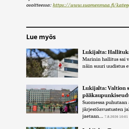
osoitteessa:
https://www.suomenmaa.fi/katego
Lue myös
Lukijalta: Hallituk
Marinin hallitus sai
näin suuri uudistus e
Lukijalta: Valtion 
pääkaupunkiseudu
Suomessa puhutaan al
järjestöavustusten ja
jaetaan...
7.8.2026 10:01