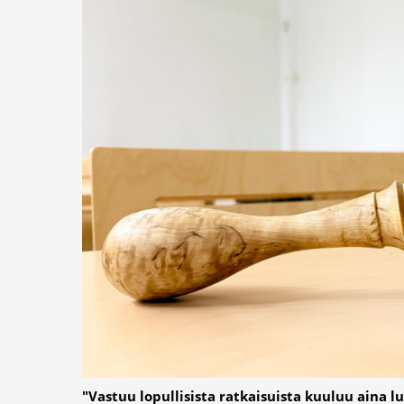
"Vastuu lopullisista ratkaisuista kuuluu aina l