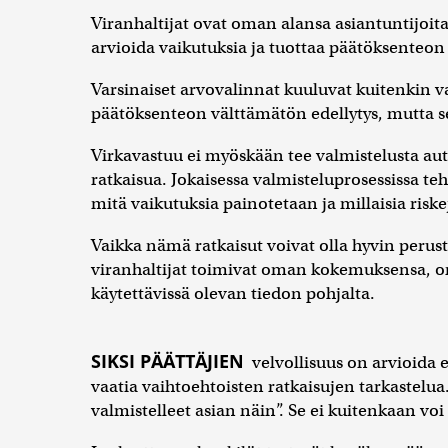
Viranhaltijat ovat oman alansa asiantuntijoit
arvioida vaikutuksia ja tuottaa päätöksenteo
Varsinaiset arvovalinnat kuuluvat kuitenkin va
päätöksenteon välttämätön edellytys, mutta se 
Virkavastuu ei myöskään tee valmistelusta au
ratkaisua. Jokaisessa valmisteluprosessissa teh
mitä vaikutuksia painotetaan ja millaisia riske
Vaikka nämä ratkaisut voivat olla hyvin perust
viranhaltijat toimivat oman kokemuksensa, or
käytettävissä olevan tiedon pohjalta.
SIKSI PÄÄTTÄJIEN
velvollisuus on arvioida es
vaatia vaihtoehtoisten ratkaisujen tarkastelua
valmistelleet asian näin”. Se ei kuitenkaan vo