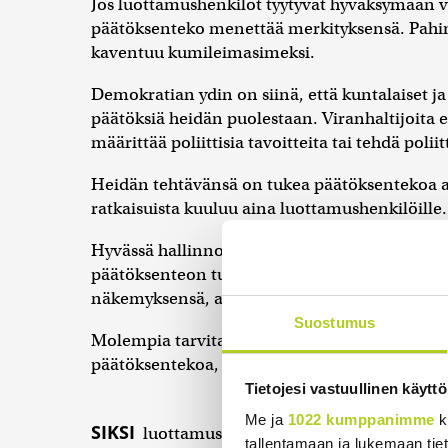
Jos luottamushenkilöt tyytyvät hyväksymään va
päätöksenteko menettää merkityksensä. Pahimm
kaventuu kumileimasimeksi.
Demokratian ydin on siinä, että kuntalaiset j
päätöksiä heidän puolestaan. Viranhaltijoita ei
määrittää poliittisia tavoitteita tai tehdä poliit
Heidän tehtävänsä on tukea päätöksentekoa as
ratkaisuista kuuluu aina luottamushenkilöille.
Hyvässä hallinnossa viranhaltijat ja päättäjät 
päätöksenteon tueksi tietoa, analyysiä ja val
näkemyksensä, arvonsa ja demokraattisen ma
Suostumus
Molempia tarvitaan, mutta niiden rooleja ei pi
päätöksentekoa, ei muodostua sitä ohjaavaksi 
Tietojesi vastuullinen käyttö
Me ja
1022 kumppanimme
k
SIKSI
luottamushenkilöiden on uskallettava kä
tallentamaan ja lukemaan tieto