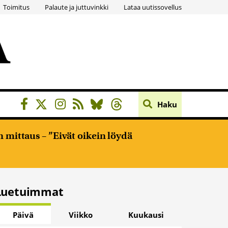
Toimitus
Palaute ja juttuvinkki
Lataa uutissovellus
Haku
 mittaus – ”Eivät oikein löydä
Luetuimmat
Päivä
Viikko
Kuukausi