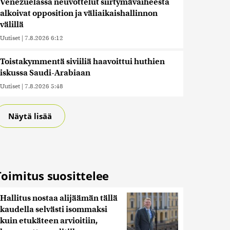
Venezuelassa neuvottelut siirtymävaiheesta
alkoivat opposition ja väliaikaishallinnon
välillä
Uutiset
|
7.8.2026 6:12
Toistakymmentä siviiliä haavoittui huthien
iskussa Saudi-Arabiaan
Uutiset
|
7.8.2026 5:48
Näytä lisää
Toimitus suosittelee
Hallitus nostaa alijäämän tällä
kaudella selvästi isommaksi
kuin etukäteen arvioitiin,