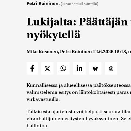
Petri Roininen.
(Kuva: Samuli Vänttilä)
Lukijalta: Päättäjän 
nyökytellä
Mika Kasonen, Petri Roininen
12.6.2026 15:18
, 
Kunnallisessa ja alueellisessa päätöksenteossa
valmistelema esitys on lähtökohtaisesti paras
virkavastuulla.
Tällaisesta ajattelusta voi helposti seurata ti
viranhaltijoiden esitysten hyväksyminen. Se 
hallintoa.