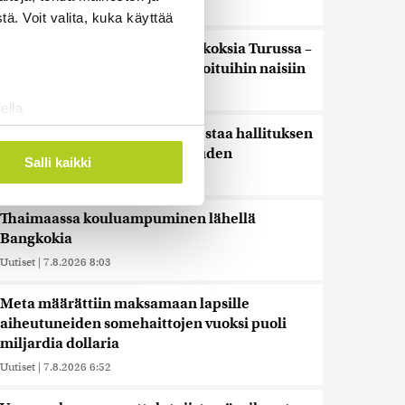
Uutiset
|
7.8.2026 11:19
ä. Voit valita, kuka käyttää
Poliisi tutkii useita seksuaalirikoksia Turussa –
kohdistuneet sattumalta valikoituihin naisiin
Uutiset
|
7.8.2026 10:55
ella
ostaminen)
Keskustan Savola: Sikarutto testaa hallituksen
rajaturvallisuuden uskottavuuden
ossa
. Voit muuttaa
Salli kaikki
Uutiset
|
7.8.2026 9:40
Thaimaassa kouluampuminen lähellä
 ominaisuuksien tukemiseen
Bangkokia
tiikka-alan
Uutiset
|
7.8.2026 8:03
ietoja muihin tietoihin, joita
 myös siirtää ulkomaille.
Meta määrättiin maksamaan lapsille
aiheutuneiden somehaittojen vuoksi puoli
miljardia dollaria
Uutiset
|
7.8.2026 6:52