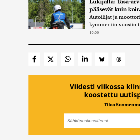
Lukijalta: Tasa-arv
pääsevät kuin koir
Autoilijat ja moottor
kymmeniin vuosiin t
10:00
Viidesti viikossa kii
koostettu uutisp
Tilaa Suomenmaa