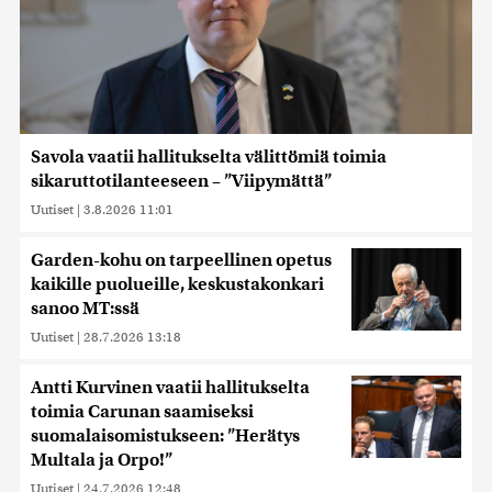
Savola vaatii hallitukselta välittömiä toimia
sikaruttotilanteeseen – ”Viipymättä”
Uutiset
|
3.8.2026 11:01
Garden-kohu on tarpeellinen opetus
kaikille puolueille, keskustakonkari
sanoo MT:ssä
Uutiset
|
28.7.2026 13:18
Antti Kurvinen vaatii hallitukselta
toimia Carunan saamiseksi
suomalaisomistukseen: ”Herätys
Multala ja Orpo!”
Uutiset
|
24.7.2026 12:48