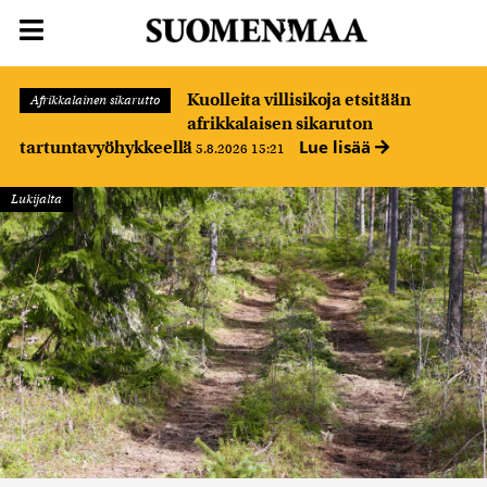
Kuolleita villisikoja etsitään
Afrikkalainen sikarutto
afrikkalaisen sikaruton
Lue lisää
tartuntavyöhykkeellä
5.8.2026 15:21
Lukijalta