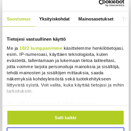
Uutiset
|
4.8.2026 8:01
Suostumus
Yksityiskohdat
Mainosasetukset
Tiet
Ukrainan mukaan yhtään Venäjän
ohjusta ei kyetty pudottamaan
iskussa, jossa kuoli toistakymmentä
Tietojesi vastuullinen käyttö
ihmistä
Me ja
1022 kumppanimme
käsittelemme henkilötietojasi,
Uutiset
|
5.8.2026 9:21
esim. IP-numeroasi, käyttäen teknologioita, kuten
evästeitä, tallentamaan ja lukemaan tietoa laitteeltasi,
Sisäministeri Rantanen: Lausuntoni
jotta voimme tarjota personoituja mainoksia ja sisältöjä,
Espanjan erottamisesta Schengen-
tehdä mainosten ja sisältöjen mittauksia, saada
alueesta oli Suomen sisäministerin
näkemyksiä kohdeyleisöstä sekä tuotekehitykseen
puhetta
liittyvistä syistä. Voit valita, kuka käyttää tietojasi ja mihin
Uutiset
|
4.8.2026 15:07
tarkoituksiin.
Hammashoidon Kela-korvaukset
Jos sallit, haluamme myös tehdä seuraavia:
valuivat hyvätuloisille – Kemppi:
Kerätä tietoja maantieteellisestä sijainnistasi,
Kansaa johdettiin harhaan
mahdollisesti muutaman metrin tarkkuudella
Salli kaikki
Tunnistaa laitteesi skannaamalla sen
Uutiset
|
4.8.2026 14:39
ominaispiirteitä aktiivisesti (sormenjäljen