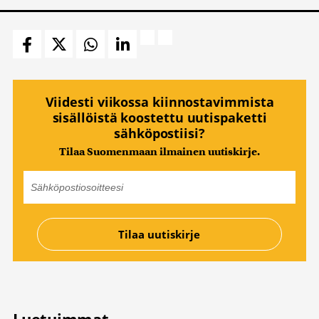
Viidesti viikossa kiinnostavimmista
sisällöistä koostettu uutispaketti
sähköpostiisi?
Tilaa Suomenmaan ilmainen uutiskirje.
Luetuimmat