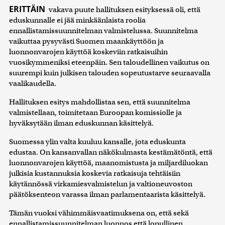
ERITTÄIN
vakava puute hallituksen esityksessä oli, että
eduskunnalle ei jää minkäänlaista roolia
ennallistamissuunnitelman valmistelussa. Suunnitelma
vaikuttaa pysyvästi Suomen maankäyttöön ja
luonnonvarojen käyttöä koskeviin ratkaisuihin
vuosikymmeniksi eteenpäin. Sen taloudellinen vaikutus on
suurempi kuin julkisen talouden sopeutustarve seuraavalla
vaalikaudella.
Hallituksen esitys mahdollistaa sen, että suunnitelma
valmistellaan, toimitetaan Euroopan komissiolle ja
hyväksytään ilman eduskunnan käsittelyä.
Suomessa ylin valta kuuluu kansalle, jota eduskunta
edustaa. On kansanvallan näkökulmasta kestämätöntä, että
luonnonvarojen käyttöä, maanomistusta ja miljardiluokan
julkisia kustannuksia koskevia ratkaisuja tehtäisiin
käytännössä virkamiesvalmistelun ja valtioneuvoston
päätöksenteon varassa ilman parlamentaarista käsittelyä.
Tämän vuoksi vähimmäisvaatimuksena on, että sekä
ennallistamissuunnitelman luonnos että lopullinen