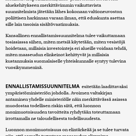
aluekehitykseen merkittävimmin vaikuttavista
suunnitelmista jätetään lähes kokonaan valtioneuvoston
poliittisen harkinnan varaan ilman, että eduskunta asettaa
sille lain tasoisia sisältövaatimuksia.
Kansallinen ennallistamissuunnitelma tulee vaikuttamaan
tosiasiassa siihen, miten metsiä käytetään, miten vesistöjä
hoidetaan, millaisia investointeja eri alueille voidaan tehdä,
miten maaseudun elinkeinot kehittyvät ja millaisia
kustannuksia suomalaiselle yhteiskunnalle syntyy tulevina
vuosikymmeninä.
ENNALLISTAMISSUUNNITELMA
esitetään laadittavaksi
ympäristöministeriön johdolla. Avoimen valtakirjan
antaminen yhdelle ministeriölle näin merkittävässä asiassa
muodostaa todellisen riskin siitä, että luonnon
monimuotoisuuden tavoitteita ryhdytään toteuttamaan
irrottamalla ne taloudellisesta todellisuudesta.
Luonnon monimuotoisuus on elintärkeää ja se tulee turvata
niin, että samalla turvataan maaseudun elinvoima,