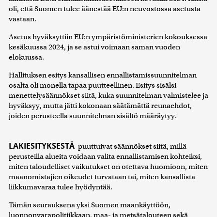
oli, että Suomen tulee äänestää EU:n neuvostossa asetusta
vastaan.
Asetus hyväksyttiin EU:n ympäristöministerien kokouksessa
kesäkuussa 2024, ja se astui voimaan saman vuoden
elokuussa.
Hallituksen esitys kansallisen ennallistamissuunnitelman
osalta oli monella tapaa puutteellinen. Esitys sisälsi
menettelysäännökset siitä, kuka suunnitelman valmistelee ja
hyväksyy, mutta jätti kokonaan säätämättä reunaehdot,
joiden perusteella suunnitelman sisältö määräytyy.
LAKIESITYKSESTÄ
puuttuivat säännökset siitä, millä
perusteilla alueita voidaan valita ennallistamisen kohteiksi,
miten taloudelliset vaikutukset on otettava huomioon, miten
maanomistajien oikeudet turvataan tai, miten kansallista
liikkumavaraa tulee hyödyntää.
Tämän seurauksena yksi Suomen maankäyttöön,
luonnonvarapolitiikkaan, maa- ja metsätalouteen sekä