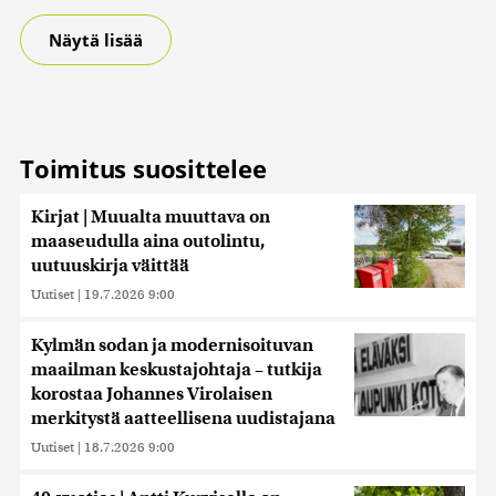
Näytä lisää
Toimitus suosittelee
Kirjat | Muualta muuttava on
maaseudulla aina outolintu,
uutuuskirja väittää
Uutiset
|
19.7.2026 9:00
Kylmän sodan ja modernisoituvan
maailman keskustajohtaja – tutkija
korostaa Johannes Virolaisen
merkitystä aatteellisena uudistajana
Uutiset
|
18.7.2026 9:00