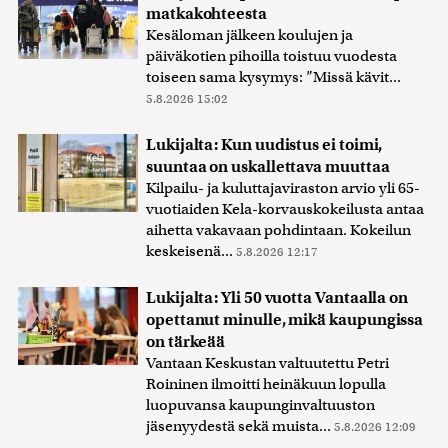
matkakohteesta
Kesäloman jälkeen koulujen ja
päiväkotien pihoilla toistuu vuodesta
toiseen sama kysymys: ”Missä kävit...
5.8.2026 15:02
Lukijalta: Kun uudistus ei toimi,
suuntaa on uskallettava muuttaa
Kilpailu- ja kuluttajaviraston arvio yli 65-
vuotiaiden Kela-korvauskokeilusta antaa
aihetta vakavaan pohdintaan. Kokeilun
keskeisenä...
5.8.2026 12:17
Lukijalta: Yli 50 vuotta Vantaalla on
opettanut minulle, mikä kaupungissa
on tärkeää
Vantaan Keskustan valtuutettu Petri
Roininen ilmoitti heinäkuun lopulla
luopuvansa kaupunginvaltuuston
jäsenyydestä sekä muista...
5.8.2026 12:09