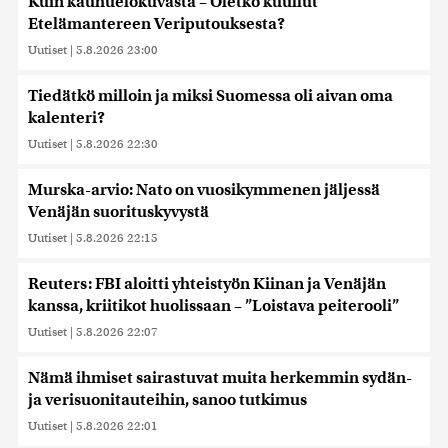
Kuin kauhuelokuvasta – Oletko kuullut
Etelämantereen Veriputouksesta?
Uutiset
|
5.8.2026 23:00
Tiedätkö milloin ja miksi Suomessa oli aivan oma
kalenteri?
Uutiset
|
5.8.2026 22:30
Murska-arvio: Nato on vuosikymmenen jäljessä
Venäjän suorituskyvystä
Uutiset
|
5.8.2026 22:15
Reuters: FBI aloitti yhteistyön Kiinan ja Venäjän
kanssa, kriitikot huolissaan – ”Loistava peiterooli”
Uutiset
|
5.8.2026 22:07
Nämä ihmiset sairastuvat muita herkemmin sydän-
ja verisuonitauteihin, sanoo tutkimus
Uutiset
|
5.8.2026 22:01