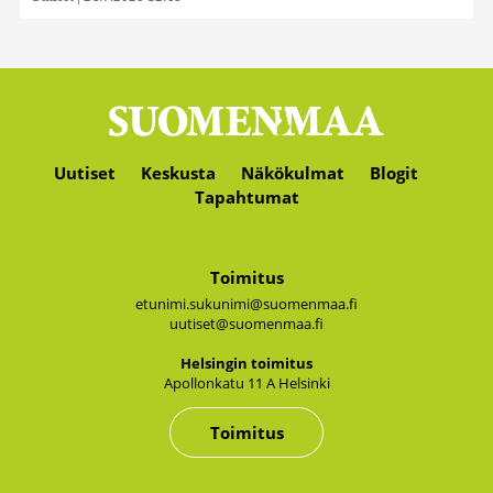
Uutiset
Keskusta
Näkökulmat
Blogit
Tapahtumat
Toimitus
etunimi.sukunimi@suomenmaa.fi
uutiset@suomenmaa.fi
Hel­sin­gin toi­mi­tus
Apol­lon­ka­tu 11 A Hel­sin­ki
Toimitus