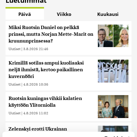
Päivä
Viikko
Kuukausi
Miksi Ruotsin Daniel on pelkkä
prinssi, mutta Norjan Mette-Marit on
kruununprinsessa?
Uutiset
|
3.8.2026 21:46
Krimillä sotilas ampui kuoliaaksi
neljä ihmistä, kertoo paikallinen
kuvernööri
Uutiset
|
4.8.2026 10:36
Ruotsin kuningas vihkii kalatien
käyttöön Ylitorniolla
Uutiset
|
4.8.2026 11:02
Zelenskyi erotti Ukrainan
Yhdysvaltain-suurlähettilään