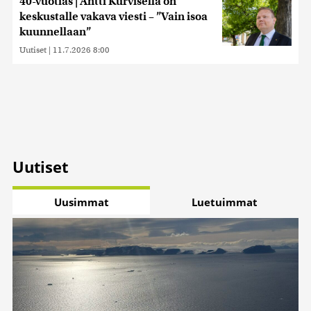
40-vuotias | Antti Kurvisella on
keskustalle vakava viesti – ”Vain isoa
kuunnellaan”
Uutiset
|
11.7.2026 8:00
Uutiset
Uusimmat
Luetuimmat