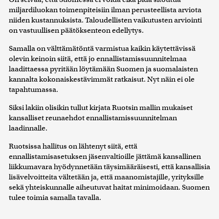
miljardiluokan toimenpiteisiin ilman perusteellista arviota
niiden kustannuksista. Taloudellisten vaikutusten arviointi
on vastuullisen päätöksenteon edellytys.
Samalla on välttämätöntä varmistua kaikin käytettävissä
olevin keinoin siitä, että jo ennallistamissuunnitelmaa
laadittaessa pyritään löytämään Suomen ja suomalaisten
kannalta kokonaiskestävimmät ratkaisut. Nyt näin ei ole
tapahtumassa.
Siksi lakiin olisikin tullut kirjata Ruotsin mallin mukaiset
kansalliset reunaehdot ennallistamissuunnitelman
laadinnalle.
Ruotsissa hallitus on lähtenyt siitä, että
ennallistamisasetuksen jäsenvaltioille jättämä kansallinen
liikkumavara hyödynnetään täysimääräisesti, että kansallisia
lisävelvoitteita vältetään ja, että maanomistajille, yrityksille
sekä yhteiskunnalle aiheutuvat haitat minimoidaan. Suomen
tulee toimia samalla tavalla.