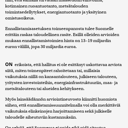
kotimainen ruoantuotanto, metsätalouden
toimintaedellytykset, energiantuotanto ja yksityinen
omistusoikeus.
Ennallistamisasetuksen toimeenpanosta tulee Suomelle
erittäin raskas taloudellinen rasite. Esillä olleiden arvioiden
mukaan ennallistamistoimien hinta on 13–19 miljardin
euron välillä, jopa 30 miljardia euroa.
ON
erikoista, että hallitus ei ole esittänyt uskottavaa arviota
siitä, miten toimenpiteet rahoitetaan tai, millaisia
vaikutuksia niillä on kansantalouteen, julkiseen talouteen,
yritysten investointeihin, energiainfrastruktuuriin, maa- ja
metsätalouteen tai alueiden kehitykseen.
Myös lainsäädännön arviointineuvosto kiinnitti huomiota
siihen, että ennallistamissuunnitelmalla voi olla merkittäviä
vaikutuksia elinkeinojen harjoittamiseen sekä julkiselle
taloudelle aiheutuviin kustannuksiin.
On selvää, että Suomessa ei voida eikä pidä sitoutua