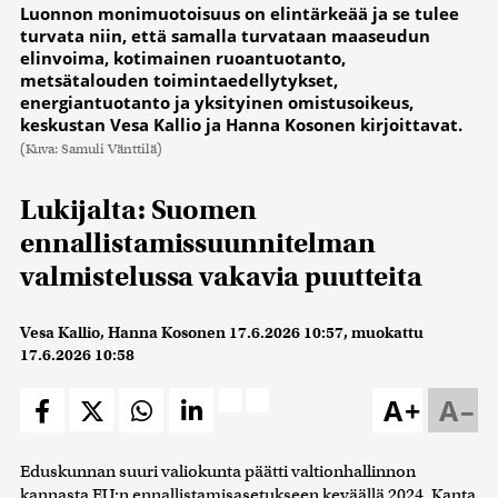
Luonnon monimuotoisuus on elintärkeää ja se tulee
turvata niin, että samalla turvataan maaseudun
elinvoima, kotimainen ruoantuotanto,
metsätalouden toimintaedellytykset,
energiantuotanto ja yksityinen omistusoikeus,
keskustan Vesa Kallio ja Hanna Kosonen kirjoittavat.
(Kuva: Samuli Vänttilä)
Lukijalta: Suomen
ennallistamissuunnitelman
valmistelussa vakavia puutteita
Vesa Kallio, Hanna Kosonen
17.6.2026 10:57
, muokattu
17.6.2026 10:58
A+
A–
Eduskunnan suuri valiokunta päätti valtionhallinnon
kannasta EU:n ennallistamisasetukseen keväällä 2024. Kanta