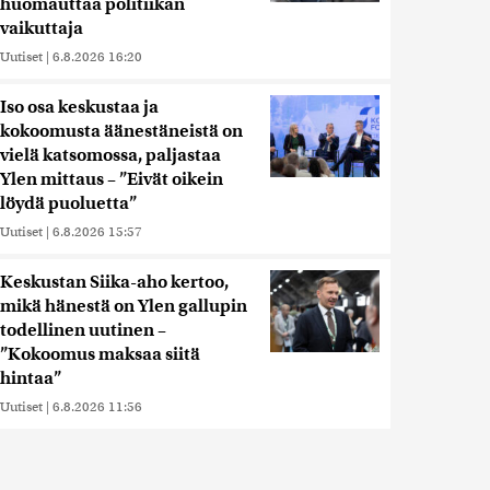
huomauttaa politiikan
vaikuttaja
Uutiset
|
6.8.2026 16:20
Iso osa keskustaa ja
kokoomusta äänestäneistä on
vielä katsomossa, paljastaa
Ylen mittaus – ”Eivät oikein
löydä puoluetta”
Uutiset
|
6.8.2026 15:57
Keskustan Siika-aho kertoo,
mikä hänestä on Ylen gallupin
todellinen uutinen –
”Kokoomus maksaa siitä
hintaa”
Uutiset
|
6.8.2026 11:56