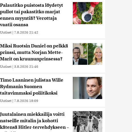
Palautitko puistosta löydetyt
pullot tai pakastitko marjat
ennen myyntiä? Verottaja
vaatii osansa
Uutiset
|
7.8.2026 21:42
Miksi Ruotsin Daniel on pelkkä
prinssi, mutta Norjan Mette-
Marit on kruununprinsessa?
Uutiset
|
3.8.2026 21:46
Timo Laaninen julistaa Wille
Rydmanin Suomen
taitavimmaksi poliitikoksi
Uutiset
|
7.8.2026 18:09
Juutalainen miekkailija voitti
natseille mitalin ja kohotti
kätensä Hitler-tervehdykseen –