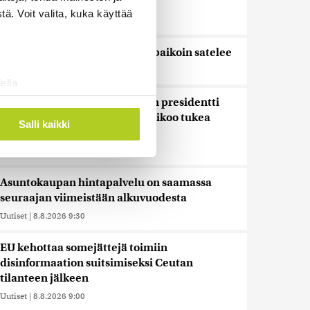
paljastaa uutta tutkijoille
ä. Voit valita, kuka käyttää
Uutiset
|
8.8.2026 10:30
Tänään on pääosin poutaista, paikoin satelee
Uutiset
|
8.8.2026 10:00
ella
ostaminen)
Kolumbian uusi oikeistolainen presidentti
astui virkaansa – Yhdysvallat aikoo tukea
ossa
. Voit muuttaa
Salli kaikki
maata miljardilla dollarilla
Uutiset
|
8.8.2026 9:55
 ominaisuuksien tukemiseen
Asuntokaupan hintapalvelu on saamassa
tiikka-alan
seuraajan viimeistään alkuvuodesta
ietoja muihin tietoihin, joita
Uutiset
|
8.8.2026 9:30
 myös siirtää ulkomaille.
EU kehottaa somejättejä toimiin
disinformaation suitsimiseksi Ceutan
tilanteen jälkeen
Uutiset
|
8.8.2026 9:00