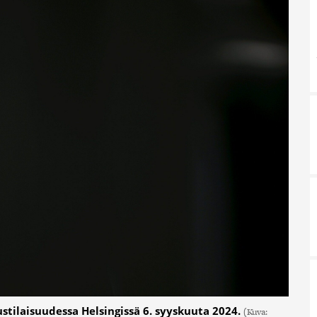
tustilaisuudessa Helsingissä 6. syyskuuta 2024.
(Kuva: