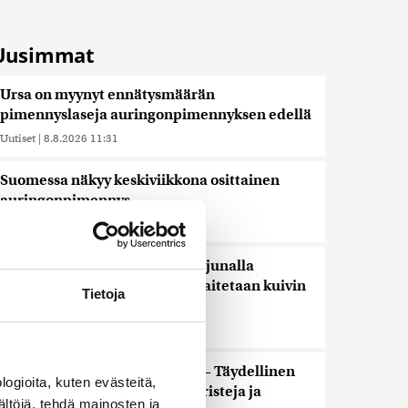
Uusimmat
Ursa on myynyt ennätysmäärän
pimennyslaseja auringonpimennyksen edellä
Uutiset
|
8.8.2026 11:31
Suomessa näkyy keskiviikkona osittainen
auringonpimennys
Uutiset
|
8.8.2026 11:30
Ensi viikolla Suomesta pääsee junalla
Haaparantaan, mutta matka taitetaan kuivin
Tietoja
suin
Uutiset
|
8.8.2026 10:44
”Se tuntuu maailmanlopulta” – Täydellinen
ogioita, kuten evästeitä,
auringonpimennys kiehtoo turisteja ja
ältöjä, tehdä mainosten ja