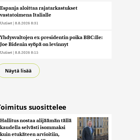
Espanja aloittaa rajatarkastukset
vastatoimena Italialle
Uutiset
|
8.8.2026 8:31
Yhdysvaltojen ex-presidentin poika BBC:lle:
Joe Bidenin syöpä on levinnyt
Uutiset
|
8.8.2026 8:15
Näytä lisää
Toimitus suosittelee
Hallitus nostaa alijäämän tällä
kaudella selvästi isommaksi
kuin etukäteen arvioitiin,