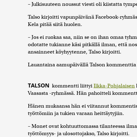
– Julkisuuteen noussut viesti oli kiistatta tymp
Talso kirjoitti vapunpäivänä Facebook-ryhmäss
Kela pitää siitä huolen.
– Jos ei ruokaa saa, niin se on ihan omaa tyhmyy
odotatte tukianne käsi pitkällä ilman, että nost
ansainneet köyhyytenne, Talso kirjoitti.
Lauantaina aamupäivällä Talson kommenttia 
TALSON
kommentti liittyi
Ilkka-Pohjalaisen
Vaasasta -ryhmässä. Hän pahoitteli komment
Hänen mukaansa hän ei viitannut kommentissa
työttömiin ja tukien varaan heittäytyjiin.
– Monet ovat kohtuuttomassa tilanteessa ilma
työttömyys- ja ulosottojakso, Talso kirjoitti.