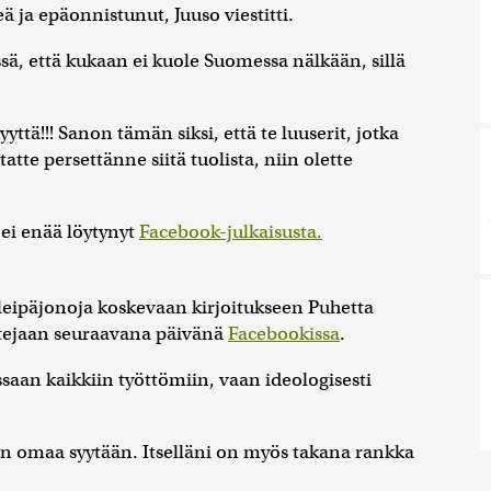
eä ja epäonnistunut, Juuso viestitti.
ä, että kukaan ei kuole Suomessa nälkään, sillä
ttä!!! Sanon tämän siksi, että te luuserit, jotka
atte persettänne siitä tuolista, niin olette
ei enää löytynyt
Facebook-julkaisusta.
leipäjonoja koskevaan kirjoitukseen Puhetta
tejaan seuraavana päivänä
Facebookissa
.
an kaikkiin työttömiin, vaan ideologisesti
n omaa syytään. Itselläni on myös takana rankka