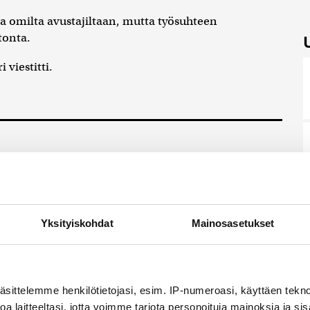
ista omilta avustajiltaan, mutta työsuhteen
tonta.
 viestitti.
ea", Annika Saarikko sanoo ministerin
mmentista
uheenjohtaja Annika Saarikko tuomitsee selvin
Yksityiskohdat
Mainosasetukset
erveysministeri Kaisa Juuson...
3.5.2025 13:30
äsittelemme henkilötietojasi, esim. IP-numeroasi, käyttäen teknol
a laitteeltasi, jotta voimme tarjota personoituja mainoksia ja sis