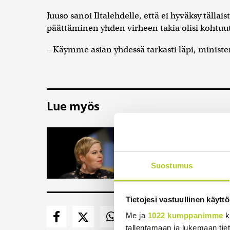
Juuso sanoi Iltalehdelle, että ei hyväksy tälla
päättäminen yhden virheen takia olisi kohtuu
– Käymme asian yhdessä tarkasti läpi, ministeri
Lue myös
"Lausunto on karm
avustajan kohuko
Keskustan entinen p
Suostumus
sanoin sosiaali- ja t
Tietojesi vastuullinen käyttö
Me ja
1022 kumppanimme
k
tallentamaan ja lukemaan tieto