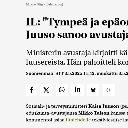
Mikko Stig / Lehtikuva)
IL: "Tympeä ja epäo
Juuso sanoo avusta
Ministerin avustaja kirjoitti k
luusereista. Hän pahoitteli
Suomenmaa–STT
3.5.2025 11:42
, muokattu
3.5.
Sosiaali- ja terveysministeri
Kaisa Juuson
(ps
eduskunta-avustajansa
Mikko Talson
kanssa 
kommentoi asiaa
Iltalehdelle
tekstiviestitse l