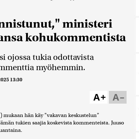
nnistunut," ministeri
jansa kohukommentista
äsi ojossa tukia odottavista
 kommenttia myöhemmin.
2025 13:30
A+
A–
.) mukaan hän käy ”vakavan keskustelun”
tämän tukien saajia koskevista kommenteista. Juuso
auantaina.