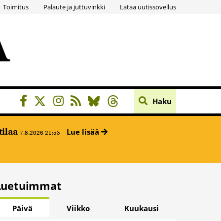
Toimitus
Palaute ja juttuvinkki
Lataa uutissovellus
Haku
tilaa
Lue lisää
7.8.2026 21:55
Luetuimmat
Päivä
Viikko
Kuukausi