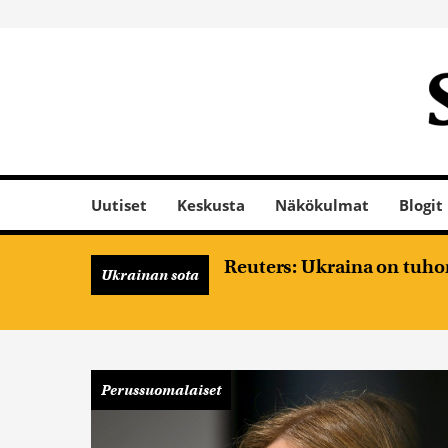
Uutiset
Keskusta
Näkökulmat
Blogit
Reuters: Ukraina on tuhon
Ukrainan sota
Perussuomalaiset