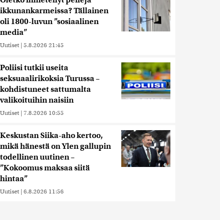
Oletko ihmetellyt peilejä
ikkunankarmeissa? Tällainen
oli 1800-luvun ”sosiaalinen
media”
Uutiset
|
5.8.2026 21:45
Poliisi tutkii useita
seksuaalirikoksia Turussa –
kohdistuneet sattumalta
valikoituihin naisiin
Uutiset
|
7.8.2026 10:55
Keskustan Siika-aho kertoo,
mikä hänestä on Ylen gallupin
todellinen uutinen –
”Kokoomus maksaa siitä
hintaa”
Uutiset
|
6.8.2026 11:56