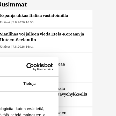
Uusimmat
Espanja uhkaa Italiaa vastatoimilla
Uutiset
|
7.8.2026 16:55
Sianlihaa voi jälleen viedä Etelä-Koreaan ja
Uuteen-Seelantiin
Uutiset
|
7.8.2026 16:44
Järjestöt vastustavat karhun
kiintiömetsästystä – poliisi vetoaa
kansalaisten turvallisuuteen
Uutiset
|
7.8.2026 15:51
Tietoja
Ruokavirasto muuttaa rajoituksia
afrikkalaisen sikaruton tartuntavyöhykkeellä
Uutiset
|
7.8.2026 14:57
ogioita, kuten evästeitä,
Somejättejä vaaditaan vastuuseen
ältöjä, tehdä mainosten ja