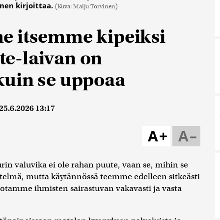
nen kirjoittaa.
(Kuva: Maiju Torvinen)
e itsemme kipeiksi
ote-laivan on
kuin se uppoaa
25.6.2026 13:17
A+
A–
rin valuvika ei ole rahan puute, vaan se, mihin se
estelmä, mutta käytännössä teemme edelleen sitkeästi
odotamme ihmisten sairastuvan vakavasti ja vasta