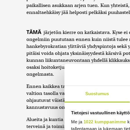
paikallisen asukkaan arjen tuen. Kun yhteistä, 
ennaltaehkäisy jää helposti pelkäksi puuhastel
TÄMÄ
järjetön kierre on katkaistava. Kyse ei 
ongelmiin puututaan ennen kuin niistä tulee ra
hankebyrokratian ylittäviä yhdyspintoja sekä yh
pitäisi voida ohjata yksinäisyydestä kärsivä po
kunnan liikuntaneuvontaan yhdellä klikkauksell
osaksi hoitoketjua, sillä ne tavoittavat ihmiset
ongelmasta.
Ennen kaikkea tarvitsemme uudet mittarit. Jo
valtion tasolla vain hoitojonojen pituuden, sai
Suostumus
ohjautuvat väistämättä tulipalojen sammutta
kannustavuus on viritettävä aivan uuteen ko
Tietojesi vastuullinen käyttö
Alueita ja kuntia on alettava palkita siitä, k
Me ja
1022 kumppanimme
k
terveinä ja toimintakykyisinä. Jos alue onnis
tallentamaan ja lukemaan tieto