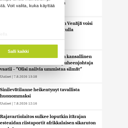
riippuvuuden aiheuttamisesta
ä. Voit valita, kuka käyttää
Uutiset
|
7.8.2026 14:30
WSJ: Tiedustelutiedon mukaan Venäjä voisi
testata Naton kestävyyttä rajatulla
ella
aluehyökkäyksellä
ostaminen)
Uutiset
|
7.8.2026 14:16
ossa
. Voit muuttaa
Salli kaikki
Metsäpalojen varalle tarvitaan kansallinen
suunnitelma, keskustan varapuheenjohtaja
vaatii – ”Olisi naiivia ummistaa silmät”
 ominaisuuksien tukemiseen
tiikka-alan
Uutiset
|
7.8.2026 13:58
ietoja muihin tietoihin, joita
Sinilevätilanne heikentynyt tavallista
 myös siirtää ulkomaille.
huonommaksi
Uutiset
|
7.8.2026 12:16
Rajavartiolaitos sulkee loputkin itärajan
esteaidan riistaportit afrikkalaisen sikaruton