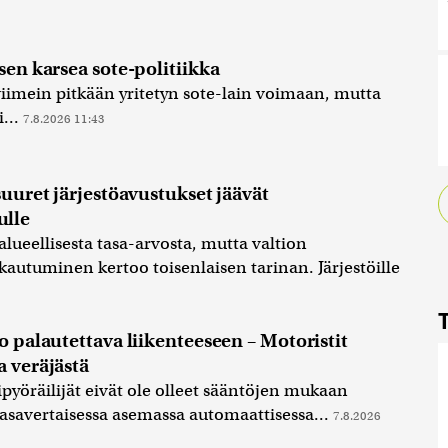
sen karsea sote-politiikka
 viimein pitkään yritetyn sote-lain voimaan, mutta
i...
7.8.2026 11:43
suuret järjestöavustukset jäävät
lle
ueellisesta tasa-arvosta, mutta valtion
kautuminen kertoo toisenlaisen tarinan. Järjestöille
o palautettava liikenteeseen – Motoristit
a veräjästä
ipyöräilijät eivät ole olleet sääntöjen mukaan
asavertaisessa asemassa automaattisessa...
7.8.2026