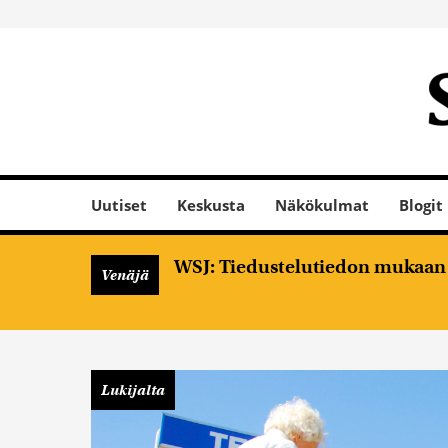
Uutiset
Keskusta
Näkökulmat
Blogit
WSJ: Tiedustelutiedon mukaan V
Venäjä
Lukijalta