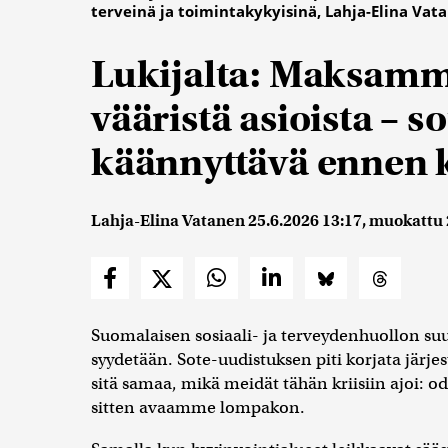
terveinä ja toimintakykyisinä, Lahja-Elina Vata
Lukijalta: Maksamm
vääristä asioista – s
käännyttävä ennen 
Lahja-Elina Vatanen
25.6.2026 13:17
, muokattu
Suomalaisen sosiaali- ja terveydenhuollon suu
syydetään. Sote-uudistuksen piti korjata järj
sitä samaa, mikä meidät tähän kriisiin ajoi: 
sitten avaamme lompakon.