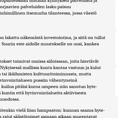
stöpaineissaan matalan kynnyksen palveluista ja
korjaavien palveluiden lasku paisuu
inhimillinen itsemurha tilanteessa, jossa väestö
 lakattu näkemästä investointina, ja siitä on tullut
na. Suurin este aidolle muutokselle on uusi, kankea
tokset toimivat omissa siiloissaan, joita hiertävät
. Nykyisessä mallissa kunta kantaa vastuun ja kulut
 tai ikäihmisten kulttuuritoiminnasta, mutta
yvinvointialueen pussiin vähentyneinä
ä kuilua pitäisi kuroa umpeen niin sanotun hyte-
kuntia että hyvinvointialueita aktiivisesta
 muodossa.
uitenkin vielä liian hampaaton: kunnan saama hyte-
en rajut säästötoimet samaan aikaan murentavat