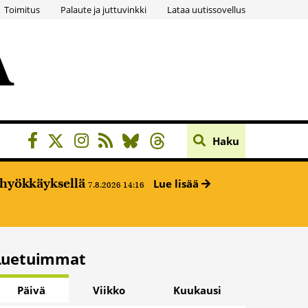
Toimitus
Palaute ja juttuvinkki
Lataa uutissovellus
Haku
ehyökkäyksellä
Lue lisää
7.8.2026 14:16
Luetuimmat
Päivä
Viikko
Kuukausi