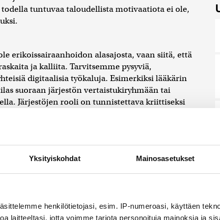
todella tuntuvaa taloudellista motivaatiota ei ole,
uksi.
ole erikoissairaanhoidon alasajosta, vaan siitä, että
skaita ja kalliita. Tarvitsemme pysyviä,
teisiä digitaalisia työkaluja. Esimerkiksi lääkärin
tilas suoraan järjestön vertaistukiryhmään tai
a. Järjestöjen rooli on tunnistettava kriittiseksi
 silloin, kun julkinen puoli ei vielä ole edes tietoinen
s hyvinvointialueiden onnistumista arvioidaan
raalajaksojen ja suoritteiden perusteella, resurssit
Yksityiskohdat
Mainosasetukset
miseen. Hyte-kertoimen idea on oikea, mutta sen
koluokkaan.
uinka hyvin ne onnistuvat pitämään asukkaansa
äsittelemme henkilötietojasi, esim. IP-numeroasi, käyttäen teknol
tuu vaikkapa jarruttamaan kakkostyypin diabeteksen
a laitteeltasi, jotta voimme tarjota personoituja mainoksia ja sis