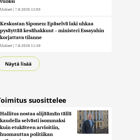
vuoksi
Uutiset
|
7.8.2026 12:03
Keskustan Siponen: Epäselvä laki uhkaa
pysäyttää kesähakkuut – ministeri Essayahin
korjattava tilanne
Uutiset
|
7.8.2026 11:59
Näytä lisää
Toimitus suosittelee
Hallitus nostaa alijäämän tällä
kaudella selvästi isommaksi
kuin etukäteen arvioitiin,
huomauttaa politiikan