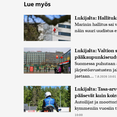
Lue myös
Lukijalta: Hallituk
Marinin hallitus sai
näin suuri uudistus e
Lukijalta: Valtion 
pääkaupunkiseudu
Suomessa puhutaan al
järjestöavustusten ja
jaetaan...
7.8.2026 10:01
Lukijalta: Tasa-arv
pääsevät kuin koir
Autoilijat ja moottor
kymmeniin vuosiin t
10:00