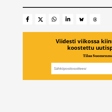
Viidesti viikossa kii
koostettu uutisp
Tilaa Suomenmaa