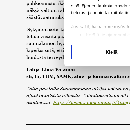
puhkeamista, ikäihmisten toimintakyvyn laskua
sisältöjen mittauksia, saada 
näkyä valtion rahoituksessa nykyistä huomatt
tietojasi ja mihin tarkoituksiin
säästövaatimuksena.
Jos sallit, haluamme myös t
Nykyinen sote-kriisi on pakko käyttää hyväksi
Kerätä tietoja maantie
tehdä viisaita päätöksiä. Ennaltaehkäisevä ty
Tunnistaa laitteesi s
suomalainen hyvinvointiyhteiskunta romahduk
Lue lisää siitä, miten henkilö
kipeiksi siitä, että korjaamme asioita liian 
Kiellä
suostumustasi tai peruuttaa 
hoidosta terveyden rakentamiseen – nyt.
Lahja-Elina Vatanen
Käytämme evästeitä tarjoama
sh, th, THM, YAMK, alue- ja kunnanvaltuute
ja kävijämäärämme analysoim
kumppaneillemme tietoja siitä
Tällä palstalla Suomenmaan lukijat voivat kä
olet antanut heille tai joita 
ajankohtaisista aiheista. Toimituksella on oikeu
osoitteessa:
https://www.suomenmaa.fi/katego