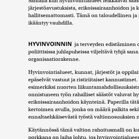
Samalla kun hyvinvointialueet leikkaavat sää
järjestöavustuksista, erikoissairaanhoidon ja 
hallitsemattomasti. Tämä on taloudellinen ja 
ikääntyy vauhdilla.
HYVINVOINNIN
ja terveyden edistäminen on
poliittisissa juhlapuheissa viljeltävä tyhjä sa
organisaatiorakenne.
Hyvinvointialueet, kunnat, järjestöt ja oppilai
epäselvät vastuut ja ristiriitaiset kannustimet
esimerkiksi nuorten liikuntamahdollisuuksista
onnistuneen työn rahalliset säästöt valuvat h
erikoissairaanhoidon käynteinä. Paperilla tät
kertoimen avulla, jonka on määrä palkita sekä 
ennaltaehkäisevästä työstä valtionosuuksien
Käytännössä tämä valtion rahoitusmalli on k
porkkana on laiha lohtu, jos hyvinvointialue