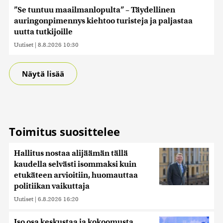
”Se tuntuu maailmanlopulta” – Täydellinen
auringonpimennys kiehtoo turisteja ja paljastaa
uutta tutkijoille
Uutiset
|
8.8.2026 10:30
Näytä lisää
Toimitus suosittelee
Hallitus nostaa alijäämän tällä
kaudella selvästi isommaksi kuin
etukäteen arvioitiin, huomauttaa
politiikan vaikuttaja
Uutiset
|
6.8.2026 16:20
Iso osa keskustaa ja kokoomusta