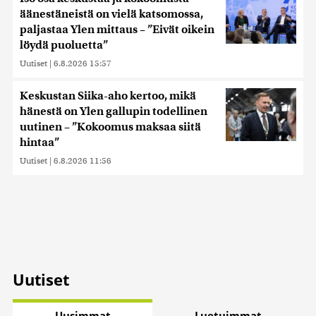
äänestäneistä on vielä katsomossa,
paljastaa Ylen mittaus – ”Eivät oikein
löydä puoluetta”
Uutiset
|
6.8.2026 15:57
Keskustan Siika-aho kertoo, mikä
hänestä on Ylen gallupin todellinen
uutinen – ”Kokoomus maksaa siitä
hintaa”
Uutiset
|
6.8.2026 11:56
Uutiset
Uusimmat
Luetuimmat