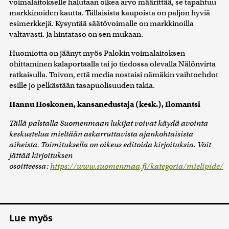
voimalaitokselle halutaan oikea arvo määrittää, se tapahtuu
markkinoiden kautta. Tällaisista kaupoista on paljon hyviä
esimerkkejä. Kysyntää säätövoimalle on markkinoilla
valtavasti. Ja hintataso on sen mukaan.
Huomiotta on jäänyt myös Palokin voimalaitoksen
ohittaminen kalaportaalla tai jo tiedossa olevalla Nälönvirta
ratkaisulla. Toivon, että media nostaisi nämäkin vaihtoehdot
esille jo pelkästään tasapuolisuuden takia.
Hannu Hoskonen, kansanedustaja (kesk.), Ilomantsi
Tällä palstalla Suomenmaan lukijat voivat käydä avointa
keskustelua mieltään askarruttavista ajankohtaisista
aiheista. Toimituksella on oikeus editoida kirjoituksia. Voit
jättää kirjoituksen
osoitteessa:
https://www.suomenmaa.fi/kategoria/mielipide/
Lue myös