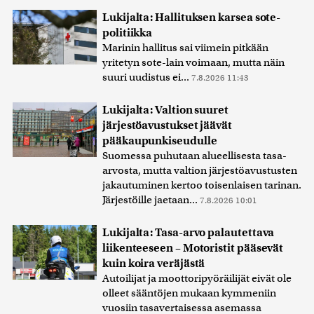
Lukijalta: Hallituksen karsea sote-
politiikka
Marinin hallitus sai viimein pitkään
yritetyn sote-lain voimaan, mutta näin
suuri uudistus ei...
7.8.2026 11:43
Lukijalta: Valtion suuret
järjestöavustukset jäävät
pääkaupunkiseudulle
Suomessa puhutaan alueellisesta tasa-
arvosta, mutta valtion järjestöavustusten
jakautuminen kertoo toisenlaisen tarinan.
Järjestöille jaetaan...
7.8.2026 10:01
Lukijalta: Tasa-arvo palautettava
liikenteeseen – Motoristit pääsevät
kuin koira veräjästä
Autoilijat ja moottoripyöräilijät eivät ole
olleet sääntöjen mukaan kymmeniin
vuosiin tasavertaisessa asemassa