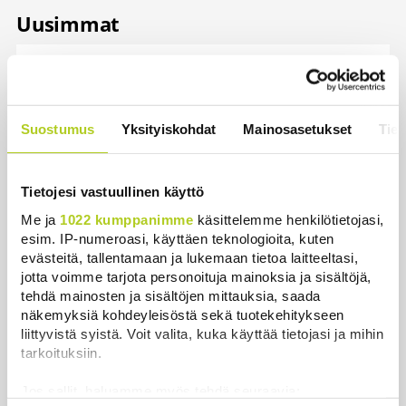
Uusimmat
Historia | Sensaatiolehti piti piilottaa
olympiayleisöltä – oli liian raju myös natseille
itselleen
Uutiset
|
8.8.2026 22:15
Suostumus
Yksityiskohdat
Mainosasetukset
Tiet
Helle kurittaa Pohjois-Koreaa – valtionmedia
kehottaa syömään koiranlihasoppaa
Tietojesi vastuullinen käyttö
Uutiset
|
8.8.2026 22:06
Me ja
1022 kumppanimme
käsittelemme henkilötietojasi,
esim. IP-numeroasi, käyttäen teknologioita, kuten
WSJ: Saksassa löytynyt drooni oli todennäköisesti
evästeitä, tallentamaan ja lukemaan tietoa laitteeltasi,
venäläinen
jotta voimme tarjota personoituja mainoksia ja sisältöjä,
tehdä mainosten ja sisältöjen mittauksia, saada
Uutiset
|
8.8.2026 16:19
näkemyksiä kohdeyleisöstä sekä tuotekehitykseen
liittyvistä syistä. Voit valita, kuka käyttää tietojasi ja mihin
Sikarutto tuo metsästysrajoituksia – vilkkain
tarkoituksiin.
metsästyskausi käynnistyy Suomessa
Uutiset
|
8.8.2026 15:00
Jos sallit, haluamme myös tehdä seuraavia: