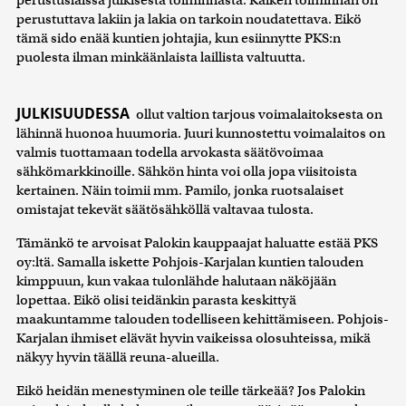
perustuttava lakiin ja lakia on tarkoin noudatettava. Eikö
tämä sido enää kuntien johtajia, kun esiinnytte PKS:n
puolesta ilman minkäänlaista laillista valtuutta.
JULKISUUDESSA
ollut valtion tarjous voimalaitoksesta on
lähinnä huonoa huumoria. Juuri kunnostettu voimalaitos on
valmis tuottamaan todella arvokasta säätövoimaa
sähkömarkkinoille. Sähkön hinta voi olla jopa viisitoista
kertainen. Näin toimii mm. Pamilo, jonka ruotsalaiset
omistajat tekevät säätösähköllä valtavaa tulosta.
Tämänkö te arvoisat Palokin kauppaajat haluatte estää PKS
oy:ltä. Samalla iskette Pohjois-Karjalan kuntien talouden
kimppuun, kun vakaa tulonlähde halutaan näköjään
lopettaa. Eikö olisi teidänkin parasta keskittyä
maakuntamme talouden todelliseen kehittämiseen. Pohjois-
Karjalan ihmiset elävät hyvin vaikeissa olosuhteissa, mikä
näkyy hyvin täällä reuna-alueilla.
Eikö heidän menestyminen ole teille tärkeää? Jos Palokin