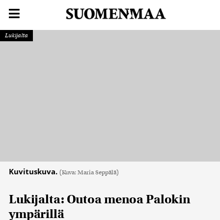
Lukijalta
Kuvituskuva.
(Kuva: Maria Seppälä)
Lukijalta: Outoa menoa Palokin
ympärillä