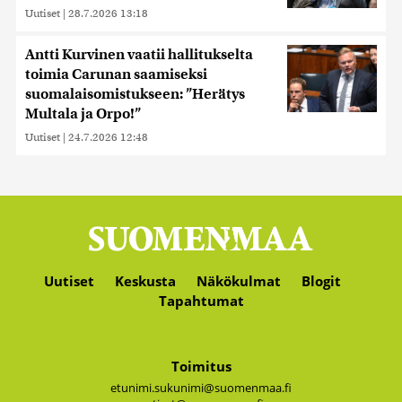
Uutiset
|
28.7.2026 13:18
Antti Kurvinen vaatii hallitukselta
toimia Carunan saamiseksi
suomalaisomistukseen: ”Herätys
Multala ja Orpo!”
Uutiset
|
24.7.2026 12:48
Uutiset
Keskusta
Näkökulmat
Blogit
Tapahtumat
Toimitus
etunimi.sukunimi@suomenmaa.fi