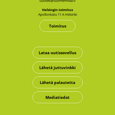
uutiset@suomenmaa.fi
Hel­sin­gin toi­mi­tus
Apol­lon­ka­tu 11 A Hel­sin­ki
Toimitus
Lataa uutissovellus
Lähetä juttuvinkki
Lähetä palautetta
Mediatiedot