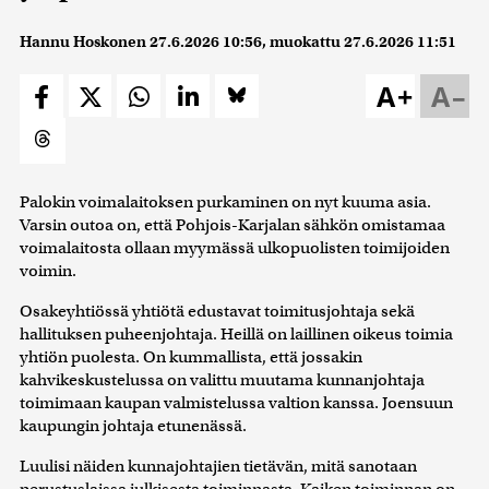
Hannu Hoskonen
27.6.2026 10:56
, muokattu
27.6.2026 11:51
A+
A–
Palokin voimalaitoksen purkaminen on nyt kuuma asia.
Varsin outoa on, että Pohjois-Karjalan sähkön omistamaa
voimalaitosta ollaan myymässä ulkopuolisten toimijoiden
voimin.
Osakeyhtiössä yhtiötä edustavat toimitusjohtaja sekä
hallituksen puheenjohtaja. Heillä on laillinen oikeus toimia
yhtiön puolesta. On kummallista, että jossakin
kahvikeskustelussa on valittu muutama kunnanjohtaja
toimimaan kaupan valmistelussa valtion kanssa. Joensuun
kaupungin johtaja etunenässä.
Luulisi näiden kunnajohtajien tietävän, mitä sanotaan
perustuslaissa julkisesta toiminnasta. Kaiken toiminnan on