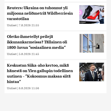
Reuters: Ukraina on tuhonnut yli
miljoona neliömetriä Wildberriesin
varastotilaa
Uutiset
|
7.8.2026 21:55
Oletko ihmetellyt peilejä
ikkunankarmeissa? Tällainen oli
1800-luvun ”sosiaalinen media”
Uutiset
|
5.8.2026 21:45
Keskustan Siika-aho kertoo, mikä
hänestä on Ylen gallupin todellinen
uutinen – ”Kokoomus maksaa siitä
hintaa”
Uutiset
|
6.8.2026 11:56