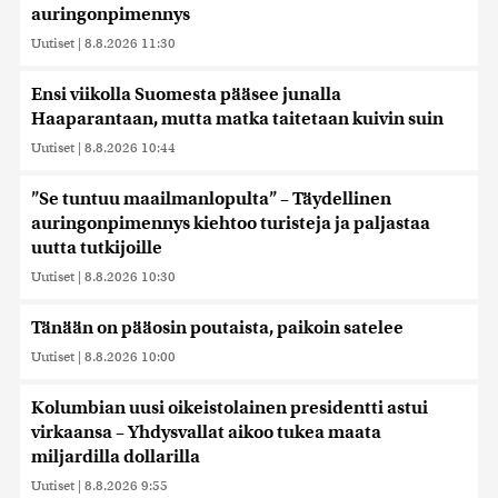
auringonpimennys
Uutiset
|
8.8.2026 11:30
Ensi viikolla Suomesta pääsee junalla
Haaparantaan, mutta matka taitetaan kuivin suin
Uutiset
|
8.8.2026 10:44
”Se tuntuu maailmanlopulta” – Täydellinen
auringonpimennys kiehtoo turisteja ja paljastaa
uutta tutkijoille
Uutiset
|
8.8.2026 10:30
Tänään on pääosin poutaista, paikoin satelee
Uutiset
|
8.8.2026 10:00
Kolumbian uusi oikeistolainen presidentti astui
virkaansa – Yhdysvallat aikoo tukea maata
miljardilla dollarilla
Uutiset
|
8.8.2026 9:55