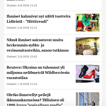
Uutiset
|
6.8.2026 21:31
Ihmiset kahmivat nyt näitä tuotteita
Lidleistä – ”Hittitrendi”
Uutiset
|
5.8.2026 21:21
Nämä ihmiset sairastuvat muita
herkemmin sydän- ja
verisuonitauteihin, sanoo tutkimus
Uutiset
|
5.8.2026 22:01
Reuters: Ukraina on tuhonnut yli
miljoona neliömetriä Wildberriesin
varastotilaa
Uutiset
|
7.8.2026 21:55
Oletko ihmetellyt peilejä
ikkunankarmeissa? Tällainen oli
1800-luvun ”sosiaalinen media”