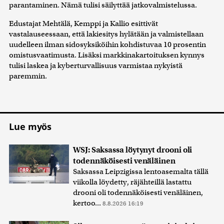
parantaminen. Nämä tulisi säilyttää jatkovalmistelussa.
Edustajat Mehtälä, Kemppi ja Kallio esittivät
vastalauseessaan, että lakiesitys hylätään ja valmistellaan
uudelleen ilman sidosyksiköihin kohdistuvaa 10 prosentin
omistusvaatimusta. Lisäksi markkinakartoituksen kynnys
tulisi laskea ja kyberturvallisuus varmistaa nykyistä
paremmin.
Lue myös
WSJ: Saksassa löytynyt drooni oli
todennäköisesti venäläinen
Saksassa Leipzigissa lentoasemalta tällä
viikolla löydetty, räjähteillä lastattu
drooni oli todennäköisesti venäläinen,
kertoo...
8.8.2026 16:19