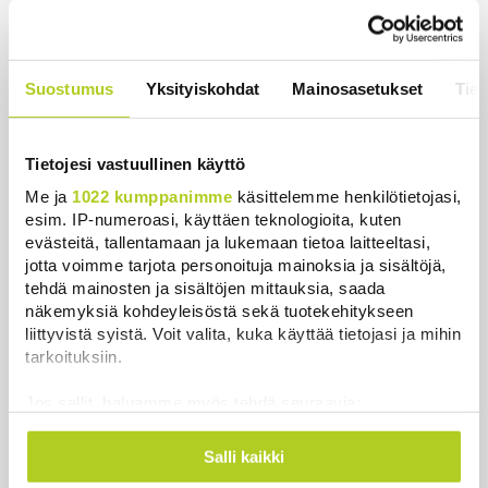
Uutiset
|
5.8.2026 21:45
Poliisi tutkii useita seksuaalirikoksia
Suostumus
Yksityiskohdat
Mainosasetukset
Tiet
Turussa – kohdistuneet sattumalta
valikoituihin naisiin
Uutiset
|
7.8.2026 10:55
Tietojesi vastuullinen käyttö
Me ja
1022 kumppanimme
käsittelemme henkilötietojasi,
Keskustan Siika-aho kertoo, mikä
esim. IP-numeroasi, käyttäen teknologioita, kuten
hänestä on Ylen gallupin todellinen
evästeitä, tallentamaan ja lukemaan tietoa laitteeltasi,
uutinen – ”Kokoomus maksaa siitä
jotta voimme tarjota personoituja mainoksia ja sisältöjä,
hintaa”
tehdä mainosten ja sisältöjen mittauksia, saada
Uutiset
|
6.8.2026 11:56
näkemyksiä kohdeyleisöstä sekä tuotekehitykseen
liittyvistä syistä. Voit valita, kuka käyttää tietojasi ja mihin
tarkoituksiin.
Jos sallit, haluamme myös tehdä seuraavia:
Uusimmat
Kerätä tietoja maantieteellisestä sijainnistasi,
mahdollisesti muutaman metrin tarkkuudella
Salli kaikki
Tunnistaa laitteesi skannaamalla sen
WSJ: Saksassa löytynyt drooni oli todennäköisesti