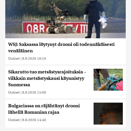
WSJ: Saksassa löytynyt drooni oli todennäköisesti
venäläinen
Uutiset
|
8.8.2026 16:19
Sikarutto tuo metsästysrajoituksia –
vilkkain metsästyskausi käynnistyy
Suomessa
Uutiset
|
8.8.2026 15:00
Bulgariassa on räjähtänyt drooni
lähellä Romanian rajaa
Uutiset
|
8.8.2026 14:40