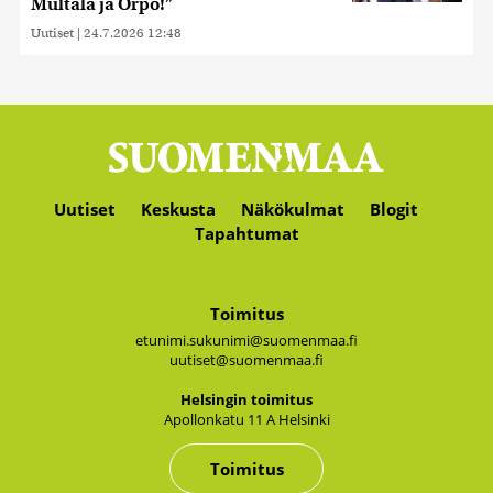
Multala ja Orpo!”
Uutiset
|
24.7.2026 12:48
Uutiset
Keskusta
Näkökulmat
Blogit
Tapahtumat
Toimitus
etunimi.sukunimi@suomenmaa.fi
uutiset@suomenmaa.fi
Hel­sin­gin toi­mi­tus
Apol­lon­ka­tu 11 A Hel­sin­ki
Toimitus