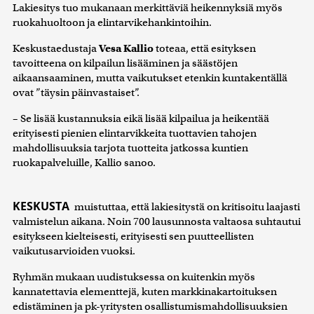
Lakiesitys tuo mukanaan merkittäviä heikennyksiä myös
ruokahuoltoon ja elintarvikehankintoihin.
Keskustaedustaja
Vesa Kallio
toteaa, että esityksen
tavoitteena on kilpailun lisääminen ja säästöjen
aikaansaaminen, mutta vaikutukset etenkin kuntakentällä
ovat ”täysin päinvastaiset”.
– Se lisää kustannuksia eikä lisää kilpailua ja heikentää
erityisesti pienien elintarvikkeita tuottavien tahojen
mahdollisuuksia tarjota tuotteita jatkossa kuntien
ruokapalveluille, Kallio sanoo.
KESKUSTA
muistuttaa, että lakiesitystä on kritisoitu laajasti
valmistelun aikana. Noin 700 lausunnosta valtaosa suhtautui
esitykseen kielteisesti, erityisesti sen puutteellisten
vaikutusarvioiden vuoksi.
Ryhmän mukaan uudistuksessa on kuitenkin myös
kannatettavia elementtejä, kuten markkinakartoituksen
edistäminen ja pk-yritysten osallistumismahdollisuuksien