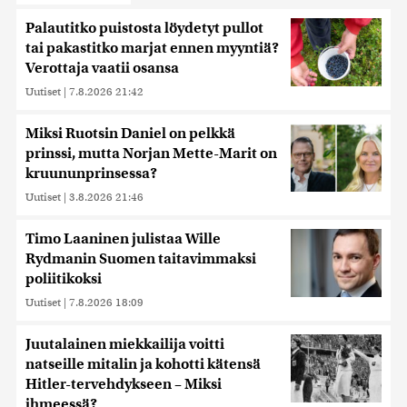
Palautitko puistosta löydetyt pullot
tai pakastitko marjat ennen myyntiä?
Verottaja vaatii osansa
Uutiset
|
7.8.2026 21:42
Miksi Ruotsin Daniel on pelkkä
prinssi, mutta Norjan Mette-Marit on
kruununprinsessa?
Uutiset
|
3.8.2026 21:46
Timo Laaninen julistaa Wille
Rydmanin Suomen taitavimmaksi
poliitikoksi
Uutiset
|
7.8.2026 18:09
Juutalainen miekkailija voitti
natseille mitalin ja kohotti kätensä
Hitler-tervehdykseen – Miksi
ihmeessä?