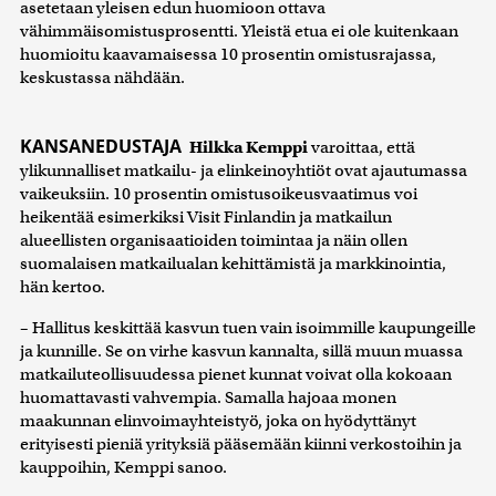
asetetaan yleisen edun huomioon ottava
vähimmäisomistusprosentti. Yleistä etua ei ole kuitenkaan
huomioitu kaavamaisessa 10 prosentin omistusrajassa,
keskustassa nähdään.
KANSANEDUSTAJA
Hilkka Kemppi
varoittaa, että
ylikunnalliset matkailu- ja elinkeinoyhtiöt ovat ajautumassa
vaikeuksiin. 10 prosentin omistusoikeusvaatimus voi
heikentää esimerkiksi Visit Finlandin ja matkailun
alueellisten organisaatioiden toimintaa ja näin ollen
suomalaisen matkailualan kehittämistä ja markkinointia,
hän kertoo.
– Hallitus keskittää kasvun tuen vain isoimmille kaupungeille
ja kunnille. Se on virhe kasvun kannalta, sillä muun muassa
matkailuteollisuudessa pienet kunnat voivat olla kokoaan
huomattavasti vahvempia. Samalla hajoaa monen
maakunnan elinvoimayhteistyö, joka on hyödyttänyt
erityisesti pieniä yrityksiä pääsemään kiinni verkostoihin ja
kauppoihin, Kemppi sanoo.