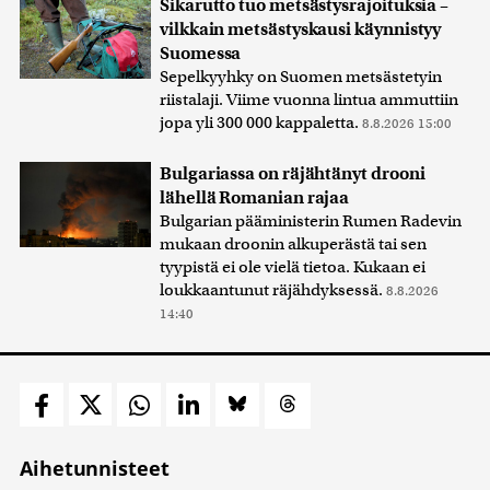
Sikarutto tuo metsästysrajoituksia –
vilkkain metsästyskausi käynnistyy
Suomessa
Sepelkyyhky on Suomen metsästetyin
riistalaji. Viime vuonna lintua ammuttiin
jopa yli 300 000 kappaletta.
8.8.2026 15:00
Bulgariassa on räjähtänyt drooni
lähellä Romanian rajaa
Bulgarian pääministerin Rumen Radevin
mukaan droonin alkuperästä tai sen
tyypistä ei ole vielä tietoa. Kukaan ei
loukkaantunut räjähdyksessä.
8.8.2026
14:40
Aihetunnisteet