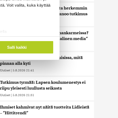
ä. Voit valita, kuka käyttää
Nämä ihmiset sairastuvat muita herkemmin
sydän- ja verisuonitauteihin, sanoo tutkimus
Uutiset
|
5.8.2026 22:01
ella
Oletko ihmetellyt peilejä ikkunankarmeissa?
ostaminen)
Tällainen oli 1800-luvun ”sosiaalinen media”
ossa
. Voit muuttaa
Uutiset
|
5.8.2026 21:45
Salli kaikki
Harva tajusi Hitlerin olympialaisissa, mitä
pinnan alla kyti
 ominaisuuksien tukemiseen
tiikka-alan
Uutiset
|
5.8.2026 21:41
ietoja muihin tietoihin, joita
Tutkimus tyrmää: Lapsen koulumenestys ei
 myös siirtää ulkomaille.
riipu yleisesti luullusta seikasta
Uutiset
|
5.8.2026 21:31
Ihmiset kahmivat nyt näitä tuotteita Lidleistä
– ”Hittitrendi”