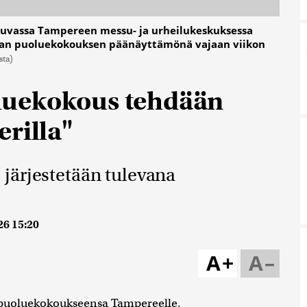
uvassa Tampereen messu- ja urheilukeskuksessa
ustan puoluekokouksen päänäyttämönä vajaan viikon
sta)
luekokous tehdään
rilla"
järjestetään tulevana
26 15:20
A+
A–
 puoluekokoukseensa Tampereelle.