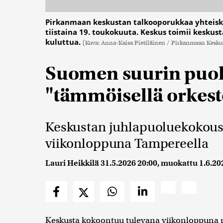
Pirkanmaan keskustan talkooporukkaa yhteisk
tiistaina 19. toukokuuta. Keskus toimii kesk
kuluttua.
(Kuva: Anna-Kaisa Pietiläinen / Pirkanmaan Kesku
Suomen suurin puo
"tämmöisellä orkeste
Keskustan juhlapuoluekokous 
viikonloppuna Tampereella
Lauri Heikkilä
31.5.2026 20:00
, muokattu
1.6.20
Keskusta kokoontuu tulevana viikonloppuna