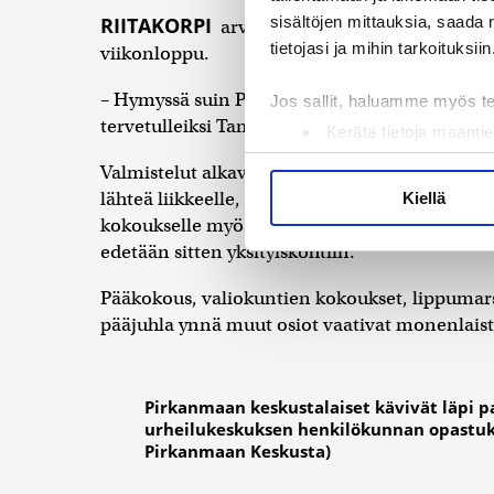
sisältöjen mittauksia, saada 
RIITAKORPI
arvelee, että edessä on toisaalta
tietojasi ja mihin tarkoituksiin
viikonloppu.
– Hymyssä suin Pirkanmaan keskustaväki toiv
Jos sallit, haluamme myös t
tervetulleiksi Tampereelle ja juhlakokoukseen
Kerätä tietoja maantie
Tunnistaa laitteesi s
Valmistelut alkavat toiminnanjohtajan mukaan 
Lue lisää siitä, miten henkilö
lähteä liikkeelle, että kokouspaikka on kunnossa
Kiellä
suostumustasi tai peruuttaa 
kokoukselle myös oheistoiminnoille, ja majoi
edetään sitten yksityiskohtiin.
Käytämme evästeitä tarjoama
ja kävijämäärämme analysoim
Pääkokous, valiokuntien kokoukset, lippumarssi
kumppaneillemme tietoja siitä
pääjuhla ynnä muut osiot vaativat monenlais
olet antanut heille tai joita 
Pirkanmaan keskustalaiset kävivät läpi p
urheilukeskuksen henkilökunnan opastukse
Pirkanmaan Keskusta)