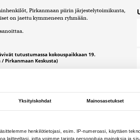
inhenkilöt, Pirkanmaan piirin järjestelytoimikunta,
olaiset on jaettu kymmeneen ryhmään.
sanoittaa.
kävivät tutustumassa kokouspaikkaan 19.
n / Pirkanmaan Keskusta)
keskuksessa
vin tilaa
le
Yksityiskohdat
Mainosasetukset
njuhlille.
: Anna-Kaisa
äinen /
anmaan
sta)
äsittelemme henkilötietojasi, esim. IP-numeroasi, käyttäen teknol
a laitteeltasi, jotta voimme tarjota personoituja mainoksia ja sis