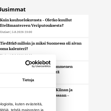
Uusimmat
Kuin kauhuelokuvasta – Oletko kuullut
Etelämantereen Veriputouksesta?
Uutiset
|
5.8.2026 23:00
Tiedätkö milloin ja miksi Suomessa oli aivan
oma kalenteri?
Uutiset
|
5.8.2026 22:30
Murska-arvio: Nato on vuosikymmenen
jäljessä Venäjän suorituskyvystä
Uutiset
|
5.8.2026 22:15
Tietoja
Reuters: FBI aloitti yhteistyön Kiinan ja
Venäjän kanssa, kriitikot huolissaan –
”Loistava peiterooli”
ogioita, kuten evästeitä,
Uutiset
|
5.8.2026 22:07
ältöjä, tehdä mainosten ja