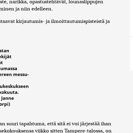
ste, narikka, opastustehtävät, lounaslippujen
inen ja niin edelleen.
aavat kirjautumis- ja ilmoittautumispisteistä ja
stan
ekijät
ät
tumassa
reen messu-
lukeskukseen
ukokuuta.
: Janne
orpi)
n suuri tapahtuma, että sitä ei voi järjestää ihan
luekokouksensa viikko sitten Tampere-talossa, on