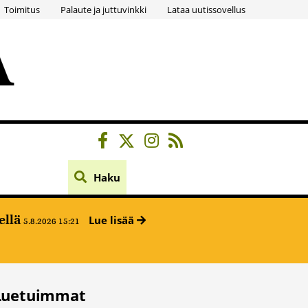
Toimitus
Palaute ja juttuvinkki
Lataa uutissovellus
Haku
ellä
Lue lisää
5.8.2026 15:21
Luetuimmat