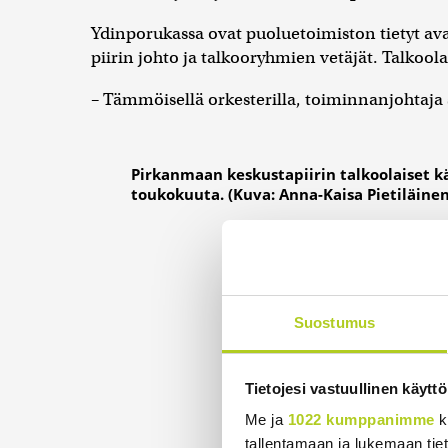
Ydinporukassa ovat puoluetoimiston tietyt ava
piirin johto ja talkooryhmien vetäjät. Talko
– Tämmöisellä orkesterilla, toiminnanjohtaja 
Pirkanmaan keskustapiirin talkoolaiset 
toukokuuta. (Kuva: Anna-Kaisa Pietiläine
Messu
on hy
suuril
Suostumus
kansa
(Kuva
Pietil
Pirk
Tietojesi vastuullinen käyttö
Kesku
Me ja
1022 kumppanimme
k
tallentamaan ja lukemaan tieto