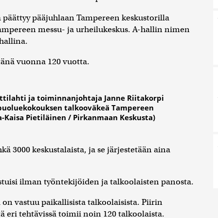
ja päättyy pääjuhlaan Tampereen keskustorilla
mpereen messu- ja urheilukeskus. A-hallin nimen
allina.
 tänä vuonna 120 vuotta.
tilahti ja toiminnanjohtaja Janne Riitakorpi
apuoluekokouksen talkooväkeä Tampereen
a-Kaisa Pietiläinen / Pirkanmaan Keskusta)
 3000 keskustalaista, ja se järjestetään aina
uisi ilman työntekijöiden ja talkoolaisten panosta.
on vastuu paikallisista talkoolaisista. Piirin
ä eri tehtävissä toimii noin 120 talkoolaista.