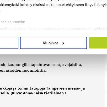
näkemyksiä kohdeyleisöstä sekä tuotekehitykseen liittyvistä syist
 todella työläs, mutta myös todella antoisa
.
ottaa keskustalaiset ympäri Suomen lämpimästi
ehdä seuraavia:
.
teellisestä sijainnistasi, mahdollisesti muutaman metrin tarkkuud
kannaamalla sen ominaispiirteitä aktiivisesti (sormenjäljen muod
jo vuoden tai pari ennen itse kokousta. Siitä tulee
tietojasi käsitellään ja miten voit määrittää asetuksesi
tiedot-osi
, riittävät kokoustilat löytyvät paitsi varsinaiselle
Muokkaa
sen milloin vain evästeilmoituksessa.
tukset ja kulkemiset saadaan hoitumaan. Siitä
mme sisällön ja mainosten räätälöimiseen, sosiaalisen median
iseen. Lisäksi jaamme sosiaalisen median, mainosalan ja analy
t, kaupungilla tapahtuvat asiat, avajaisilta,
, miten käytät sivustoamme. Kumppanimme voivat yhdistää näitä t
ten asioiden huomiointia.
on kerätty, kun olet käyttänyt heidän palvelujaan. Tietoja saatetaan
aikkoja ja toimintatapoja Tampereen messu- ja
lla. (Kuva: Anna-Kaisa Pietiläinen /