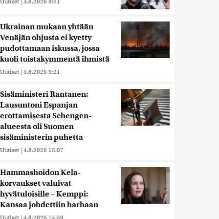
Uutiset
|
4.8.2026 8:01
Ukrainan mukaan yhtään
Venäjän ohjusta ei kyetty
pudottamaan iskussa, jossa
kuoli toistakymmentä ihmistä
Uutiset
|
5.8.2026 9:21
Sisäministeri Rantanen:
Lausuntoni Espanjan
erottamisesta Schengen-
alueesta oli Suomen
sisäministerin puhetta
Uutiset
|
4.8.2026 15:07
Hammashoidon Kela-
korvaukset valuivat
hyvätuloisille – Kemppi:
Kansaa johdettiin harhaan
Uutiset
|
4.8.2026 14:39