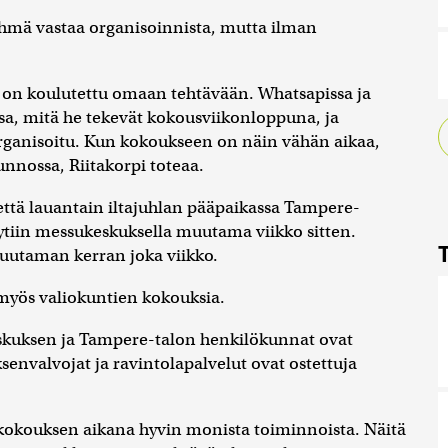
yhmä vastaa organisoinnista, mutta ilman
et on koulutettu omaan tehtävään. Whatsapissa ja
ssa, mitä he tekevät kokousviikonloppuna, ja
rganisoitu. Kun kokoukseen on näin vähän aikaa,
unnossa, Riitakorpi toteaa.
ttä lauantain iltajuhlan pääpaikassa Tampere-
ytiin messukeskuksella muutama viikko sitten.
uutaman kerran joka viikko.
 myös valiokuntien kokouksia.
skuksen ja Tampere-talon henkilökunnat ovat
yksenvalvojat ja ravintolapalvelut ovat ostettuja
 kokouksen aikana hyvin monista toiminnoista. Näitä