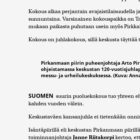
Kokous alkaa perjantain avajaistilaisuudella 
sunnuntaina. Varsinainen kokouspaikka on Ta
mukaan paikasta puhutaan usein myös Pirkkah
Kokous on juhlakokous, sillä keskusta täyttää
Pirkanmaan piirin puheenjohtaja Arto Pirt
ohjeistamassa keskustan 120-vuotisjuhl
messu- ja urheilukeskuksessa. (Kuva: Ann
SUOMEN
suurin puoluekokous tuo yhteen ehkä
kahden vuoden välein.
Keskustaväen kansanjuhla ei tietenkään onnist
Isäntäpiirillä eli keskustan Pirkanmaan piirillä 
toiminnanjohtaja
Janne Riitakorpi
kertoo, ett