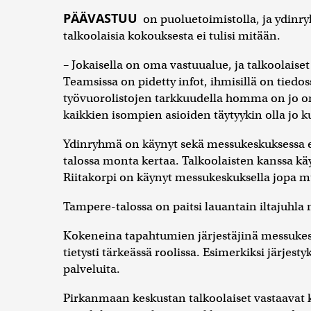
PÄÄVASTUU
on puoluetoimistolla, ja ydinr
talkoolaisia kokouksesta ei tulisi mitään.
– Jokaisella on oma vastuualue, ja talkoolais
Teamsissa on pidetty infot, ihmisillä on tiedo
työvuorolistojen tarkkuudella homma on jo o
kaikkien isompien asioiden täytyykin olla jo k
Ydinryhmä on käynyt sekä messukeskuksessa e
talossa monta kertaa. Talkoolaisten kanssa kä
Riitakorpi on käynyt messukeskuksella jopa m
Tampere-talossa on paitsi lauantain iltajuhla
Kokeneina tapahtumien järjestäjinä messuke
tietysti tärkeässä roolissa. Esimerkiksi järjest
palveluita.
Pirkanmaan keskustan talkoolaiset vastaavat