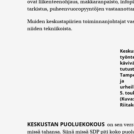
ovat liikenteenohjaus, makkaranpaisto, infopi
tarkistus, puheenvuoropyyntöjen vastaanottam
Muiden keskustapiirien toiminnanjohtajat vast
niiden tekniikoista.
Kesku
työnt
käviv
tutus
Tampe
ja
urhei
5. to
(Kuva
Riitak
KESKUSTAN PUOLUEKOKOUS
on sen verra
missä tahansa. Siinä missä SDP piti koko puo