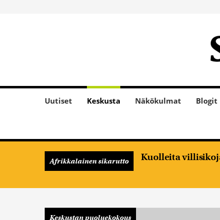
Uutiset
Keskusta
Näkökulmat
Blogit
Kuolleita villisik
Afrikkalainen sikarutto
Keskustan puoluekokous