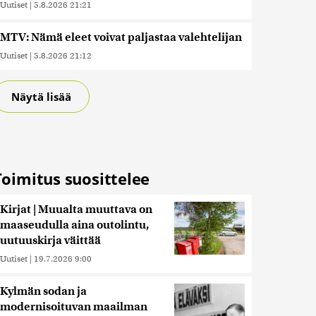
Uutiset
|
5.8.2026 21:21
MTV: Nämä eleet voivat paljastaa valehtelijan
Uutiset
|
5.8.2026 21:12
Näytä lisää
Toimitus suosittelee
Kirjat | Muualta muuttava on
maaseudulla aina outolintu,
uutuuskirja väittää
Uutiset
|
19.7.2026 9:00
Kylmän sodan ja
modernisoituvan maailman