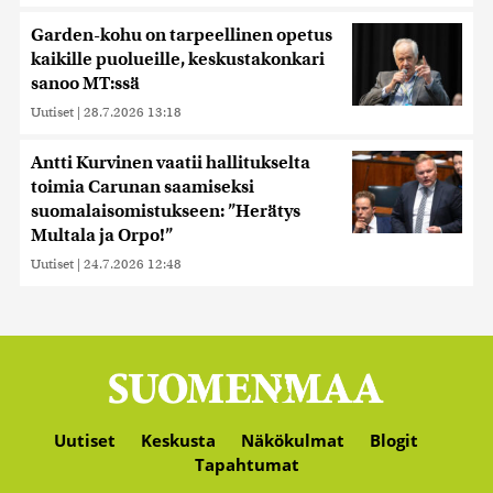
Garden-kohu on tarpeellinen opetus
kaikille puolueille, keskustakonkari
sanoo MT:ssä
Uutiset
|
28.7.2026 13:18
Antti Kurvinen vaatii hallitukselta
toimia Carunan saamiseksi
suomalaisomistukseen: ”Herätys
Multala ja Orpo!”
Uutiset
|
24.7.2026 12:48
Uutiset
Keskusta
Näkökulmat
Blogit
Tapahtumat