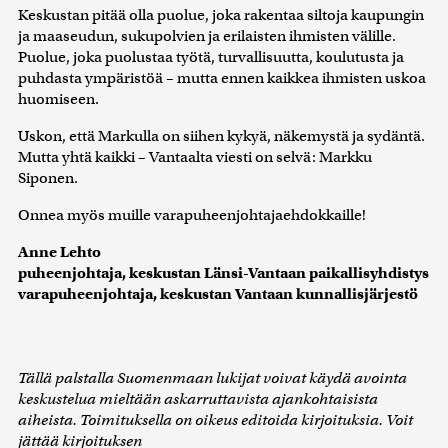
Keskustan pitää olla puolue, joka rakentaa siltoja kaupungin
ja maaseudun, sukupolvien ja erilaisten ihmisten välille.
Puolue, joka puolustaa työtä, turvallisuutta, koulutusta ja
puhdasta ympäristöä – mutta ennen kaikkea ihmisten uskoa
huomiseen.
Uskon, että Markulla on siihen kykyä, näkemystä ja sydäntä.
Mutta yhtä kaikki – Vantaalta viesti on selvä: Markku
Siponen.
Onnea myös muille varapuheenjohtajaehdokkaille!
Anne Lehto
puheenjohtaja, keskustan Länsi-Vantaan paikallisyhdistys
varapuheenjohtaja, keskustan Vantaan kunnallisjärjestö
Tällä palstalla Suomenmaan lukijat voivat käydä avointa
keskustelua mieltään askarruttavista ajankohtaisista
aiheista. Toimituksella on oikeus editoida kirjoituksia. Voit
jättää kirjoituksen