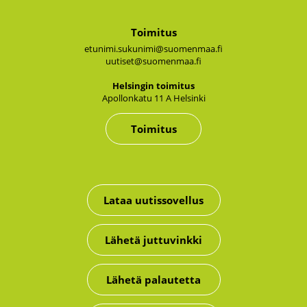
Toimitus
etunimi.sukunimi@suomenmaa.fi
uutiset@suomenmaa.fi
Hel­sin­gin toi­mi­tus
Apol­lon­ka­tu 11 A Hel­sin­ki
Toimitus
Lataa uutissovellus
Lähetä juttuvinkki
Lähetä palautetta