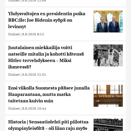
Uutiset
|
8.8.2026 22:06
Yhdysvaltojen ex-presidentin poika
BBC:lle: Joe Bidenin syöpä on
levinnyt
Uutiset
|
8.8.2026 8:15
Juutalainen miekkailija voitti
natseille mitalin ja kohotti kätensä
Hitler-tervehdykseen – Miksi
ihmeessä?
Uutiset
|
6.8.2026 21:31
Ensi viikolla Suomesta pääsee junalla
Haaparantaan, mutta matka
taitetaan kuivin suin
Uutiset
|
8.8.2026 10:44
Historia | Sensaatiolehti piti piilottaa
olympiayleisöltä – oli liian raju myös