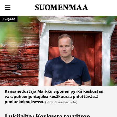
Lukijalta
Kansanedustaja Markku Siponen pyrkii keskustan
varapuheenjohtajaksi kesäkuussa pidettävässä
puoluekokouksessa.
(Kuva: Saara Savusalo)
Lukijalta: Keskusta tarvitsee