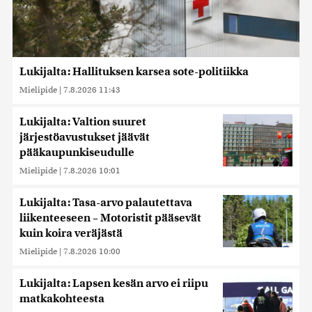
Lukijalta: Hallituksen karsea sote-politiikka
Mielipide
|
7.8.2026 11:43
Lukijalta: Valtion suuret
järjestöavustukset jäävät
pääkaupunkiseudulle
Mielipide
|
7.8.2026 10:01
Lukijalta: Tasa-arvo palautettava
liikenteeseen – Motoristit pääsevät
kuin koira veräjästä
Mielipide
|
7.8.2026 10:00
Lukijalta: Lapsen kesän arvo ei riipu
matkakohteesta