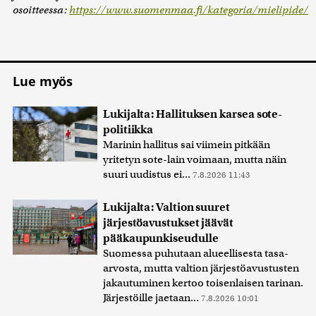
osoitteessa:
https://www.suomenmaa.fi/kategoria/mielipide/
Lue myös
Lukijalta: Hallituksen karsea sote-
politiikka
Marinin hallitus sai viimein pitkään
yritetyn sote-lain voimaan, mutta näin
suuri uudistus ei...
7.8.2026 11:43
Lukijalta: Valtion suuret
järjestöavustukset jäävät
pääkaupunkiseudulle
Suomessa puhutaan alueellisesta tasa-
arvosta, mutta valtion järjestöavustusten
jakautuminen kertoo toisenlaisen tarinan.
Järjestöille jaetaan...
7.8.2026 10:01