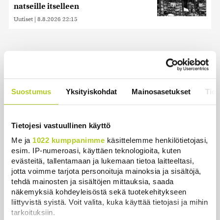
natseille itselleen
Uutiset
|
8.8.2026 22:15
Uusimmat
Suostumus
Yksityiskohdat
Mainosasetukset
Tiet
1972 on ihmiskunnan historian pisin vuosi – mutta
miksi?
Uutiset
|
9.8.2026 21:00
Tietojesi vastuullinen käyttö
Me ja
1022 kumppanimme
käsittelemme henkilötietojasi,
Essee: Putinin Venäjä ammentaa panslavismin
esim. IP-numeroasi, käyttäen teknologioita, kuten
perinteestä
evästeitä, tallentamaan ja lukemaan tietoa laitteeltasi,
Uutiset
|
9.8.2026 12:54
jotta voimme tarjota personoituja mainoksia ja sisältöjä,
tehdä mainosten ja sisältöjen mittauksia, saada
Historia | Sensaatiolehti piti piilottaa
näkemyksiä kohdeyleisöstä sekä tuotekehitykseen
olympiayleisöltä – oli liian raju myös natseille
liittyvistä syistä. Voit valita, kuka käyttää tietojasi ja mihin
itselleen
tarkoituksiin.