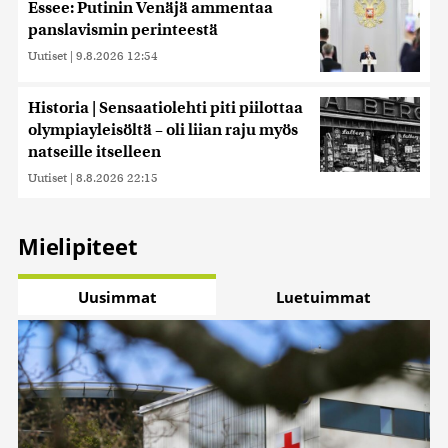
Essee: Putinin Venäjä ammentaa
panslavismin perinteestä
Uutiset
|
9.8.2026 12:54
Historia | Sensaatiolehti piti piilottaa
olympiayleisöltä – oli liian raju myös
natseille itselleen
Uutiset
|
8.8.2026 22:15
Mielipiteet
Uusimmat
Luetuimmat