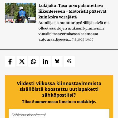
Lukijalta: Tasa-arvo palautettava
liikenteeseen – Motoristit pääsevät
kuin koira veräjästä
Autoilijat ja moottoripyöräilijät eivät ole
olleet sääntöjen mukaan kymmeniin
vuosiin tasavertaisessa asemassa
automaattisessa...
7.8.2026 10:00
Viidesti viikossa kiinnostavimmista
sisällöistä koostettu uutispaketti
sähköpostiisi?
Tilaa Suomenmaan ilmainen uutiskirje.