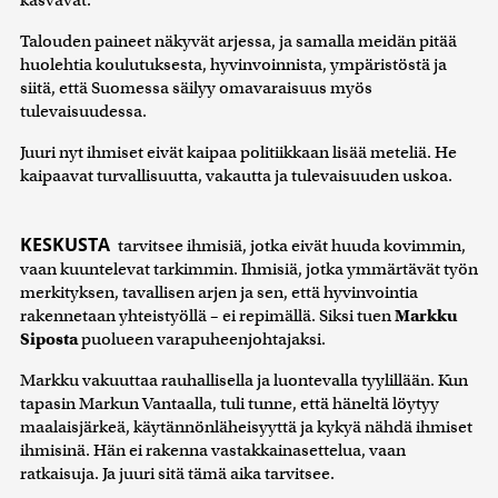
Talouden paineet näkyvät arjessa, ja samalla meidän pitää
huolehtia koulutuksesta, hyvinvoinnista, ympäristöstä ja
siitä, että Suomessa säilyy omavaraisuus myös
tulevaisuudessa.
Juuri nyt ihmiset eivät kaipaa politiikkaan lisää meteliä. He
kaipaavat turvallisuutta, vakautta ja tulevaisuuden uskoa.
KESKUSTA
tarvitsee ihmisiä, jotka eivät huuda kovimmin,
vaan kuuntelevat tarkimmin. Ihmisiä, jotka ymmärtävät työn
merkityksen, tavallisen arjen ja sen, että hyvinvointia
rakennetaan yhteistyöllä – ei repimällä. Siksi tuen
Markku
Siposta
puolueen varapuheenjohtajaksi.
Markku vakuuttaa rauhallisella ja luontevalla tyylillään. Kun
tapasin Markun Vantaalla, tuli tunne, että häneltä löytyy
maalaisjärkeä, käytännönläheisyyttä ja kykyä nähdä ihmiset
ihmisinä. Hän ei rakenna vastakkainasettelua, vaan
ratkaisuja. Ja juuri sitä tämä aika tarvitsee.