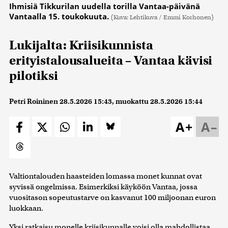
Ihmisiä Tikkurilan uudella torilla Vantaa-päivänä
Vantaalla 15. toukokuuta.
(Kuva: Lehtikuva / Emmi Korhonen)
Lukijalta: Kriisikunnista
erityistalousalueita – Vantaa kävisi
pilotiksi
Petri Roininen
28.5.2026 15:43
, muokattu
28.5.2026 15:44
A+
A–
Valtiontalouden haasteiden lomassa monet kunnat ovat
syvissä ongelmissa. Esimerkiksi käyköön Vantaa, jossa
vuositason sopeutustarve on kasvanut 100 miljoonan euron
luokkaan.
Yksi ratkaisu monelle kriisikunnalle voisi olla mahdollistaa