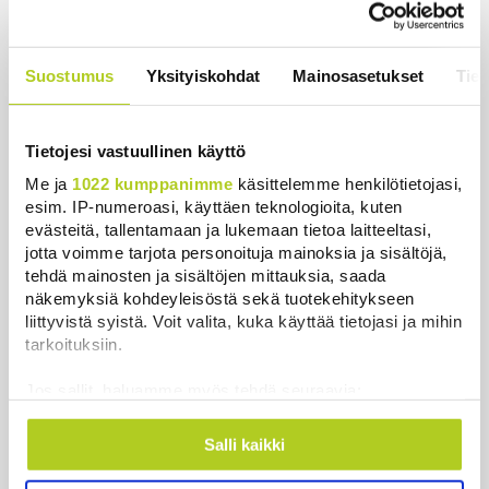
Valaat ja delfiinit kaikkoavat, hait lähestyvät rantaa
– näin meren lämpeneminen näkyy Kaliforniassa
Suostumus
Yksityiskohdat
Mainosasetukset
Tiet
Uutiset
|
6.8.2026 15:06
Ruotsi luovuttaa Venäjän varjolaivastoon kuuluvan
Tietojesi vastuullinen käyttö
rahtialuksen Ukrainalle
Me ja
1022 kumppanimme
käsittelemme henkilötietojasi,
Uutiset
|
6.8.2026 14:03
esim. IP-numeroasi, käyttäen teknologioita, kuten
evästeitä, tallentamaan ja lukemaan tietoa laitteeltasi,
Pohjois-Korea ampui tunnistamattoman ammuksen
jotta voimme tarjota personoituja mainoksia ja sisältöjä,
tehdä mainosten ja sisältöjen mittauksia, saada
Japaninmerelle
näkemyksiä kohdeyleisöstä sekä tuotekehitykseen
Uutiset
|
6.8.2026 12:14
liittyvistä syistä. Voit valita, kuka käyttää tietojasi ja mihin
tarkoituksiin.
Maahanmuuttovirasto estää osaa marja-alan
yrityksistä rekrytoimasta kolmansista maista
Jos sallit, haluamme myös tehdä seuraavia:
Uutiset
|
6.8.2026 12:02
Kerätä tietoja maantieteellisestä sijainnistasi,
mahdollisesti muutaman metrin tarkkuudella
Salli kaikki
Keskustan Siika-aho kertoo, mikä hänestä on Ylen
Tunnistaa laitteesi skannaamalla sen
gallupin todellinen uutinen – ”Kokoomus maksaa
ominaispiirteitä aktiivisesti (sormenjäljen