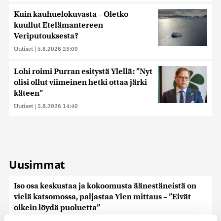
Kuin kauhuelokuvasta – Oletko
kuullut Etelämantereen
Veriputouksesta?
Uutiset
|
5.8.2026 23:00
Lohi roimi Purran esitystä Ylellä: ”Nyt
olisi ollut viimeinen hetki ottaa järki
käteen”
Uutiset
|
5.8.2026 14:40
Uusimmat
Iso osa keskustaa ja kokoomusta äänestäneistä on
vielä katsomossa, paljastaa Ylen mittaus – ”Eivät
oikein löydä puoluetta”
Uutiset
|
6.8.2026 15:57