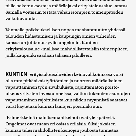
niille hakemuksesta ja määräajaksi erityistalousalue -status.
Samalla voitaisiin testata vähän isompien toimenpiteiden
vaikuttavuutta.
Vantaalla poikkeuksellisen nopea maahanmuutto yhdessä
talouden hidastumisen ja kaupungin omien virheiden
kanssa on johtanut syviin ongelmiin. Kuntien
erityistalousalue -mallissa mahdollistettaisiin toimenpiteet,
joilla kaupunki saadaan takaisin jaloilleen.
KUNTIEN
erityistalousalueiden keinovalikoimassa voisi
olla mm pitkäaikaistyöttömien ja nuorten määräaikainen
vapauttaminen työn sivukuluista, rajoittamaton poisto-
oikeus yritysten investoinneissa, valtion tukemien asuntojen
vapauttaminen rajoituksista kun niiden myynnistä saatavat
varat käytetään kunnan lainojen poismaksuun.
’Esimerkkeinä mainitsemani keinot ovat yleispäteviä.
Ongelmat ovat maan eri osissa erilaisia. Siksi jokaisen
kunnan tulisi mahdollisten keinojen joukosta tunnistaa