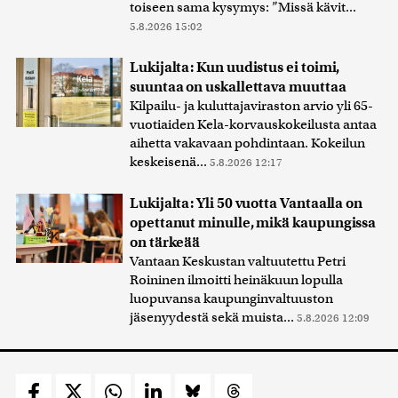
toiseen sama kysymys: ”Missä kävit...
5.8.2026 15:02
Lukijalta: Kun uudistus ei toimi,
suuntaa on uskallettava muuttaa
Kilpailu- ja kuluttajaviraston arvio yli 65-
vuotiaiden Kela-korvauskokeilusta antaa
aihetta vakavaan pohdintaan. Kokeilun
keskeisenä...
5.8.2026 12:17
Lukijalta: Yli 50 vuotta Vantaalla on
opettanut minulle, mikä kaupungissa
on tärkeää
Vantaan Keskustan valtuutettu Petri
Roininen ilmoitti heinäkuun lopulla
luopuvansa kaupunginvaltuuston
jäsenyydestä sekä muista...
5.8.2026 12:09