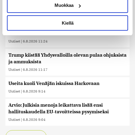
siitä hintaa”
Muokkaa
muodostaminen)
Lue lisää siitä, miten henkilötietojasi käsitellään ja miten
Uutiset
|
6.8.2026 11:56
voit määrittää asetuksesi
tiedot-osiossa
. Voit muuttaa
Kiellä
suostumustasi tai peruuttaa sen milloin vain
Viime vuonna kouluista lähtivät puhelimet, nyt
evästeilmoituksessa.
lisätään liikkumista
Uutiset
|
6.8.2026 11:24
Käytämme evästeitä tarjoamamme sisällön ja mainosten
räätälöimiseen, sosiaalisen median ominaisuuksien
Trump kiistää Yhdysvalloilla olevan pulaa ohjuksista
tukemiseen ja kävijämäärämme analysoimiseen. Lisäksi
ja ammuksista
jaamme sosiaalisen median, mainosalan ja analytiikka-
Uutiset
|
6.8.2026 11:17
alan kumppaneillemme tietoja siitä, miten käytät
sivustoamme. Kumppanimme voivat yhdistää näitä
tietoja muihin tietoihin, joita olet antanut heille tai joita on
Useita kuoli Venäjän iskuissa Harkovaan
kerätty, kun olet käyttänyt heidän palvelujaan. Tietoja
Uutiset
|
6.8.2026 9:14
saatetaan myös siirtää ulkomaille.
Arvio: Julkisia menoja leikattava lisää ensi
hallituskaudella EU-tavoitteissa pysymiseksi
Uutiset
|
6.8.2026 9:04