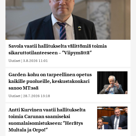
Savola vaatii hallitukselta välittömiä toimia
sikaruttotilanteeseen – ”Viipymättä”
Uutiset
|
3.8.2026 11:01
Garden-kohu on tarpeellinen opetus
kaikille puolueille, keskustakonkari
sanoo MT:ssä
Uutiset
|
28.7.2026 13:18
Antti Kurvinen vaatii hallitukselta
toimia Carunan saamiseksi
suomalaisomistukseen: ”Herätys
Multala ja Orpo!”