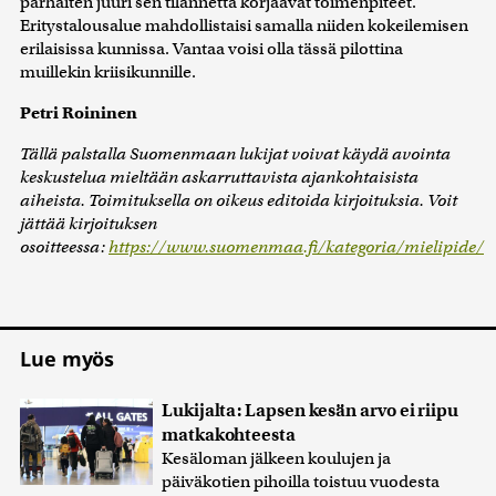
parhaiten juuri sen tilannetta korjaavat toimenpiteet.
Eritystalousalue mahdollistaisi samalla niiden kokeilemisen
erilaisissa kunnissa. Vantaa voisi olla tässä pilottina
muillekin kriisikunnille.
Petri Roininen
Tällä palstalla Suomenmaan lukijat voivat käydä avointa
keskustelua mieltään askarruttavista ajankohtaisista
aiheista. Toimituksella on oikeus editoida kirjoituksia. Voit
jättää kirjoituksen
osoitteessa:
https://www.suomenmaa.fi/kategoria/mielipide/
Lue myös
Lukijalta: Lapsen kesän arvo ei riipu
matkakohteesta
Kesäloman jälkeen koulujen ja
päiväkotien pihoilla toistuu vuodesta