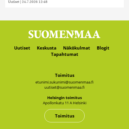
Uutiset
|
24.7.2026 12:48
Uutiset
Keskusta
Näkökulmat
Blogit
Tapahtumat
Toimitus
etunimi.sukunimi@suomenmaa.fi
uutiset@suomenmaa.fi
Hel­sin­gin toi­mi­tus
Apol­lon­ka­tu 11 A Hel­sin­ki
Toimitus