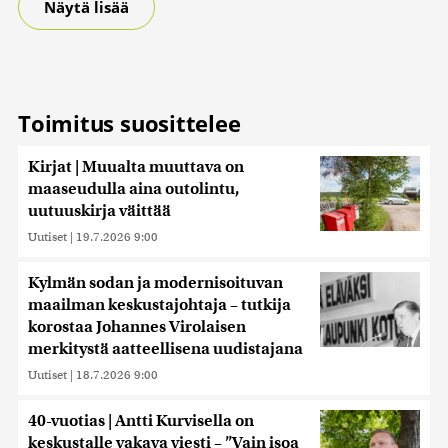
Näytä lisää
Toimitus suosittelee
Kirjat | Muualta muuttava on
maaseudulla aina outolintu,
uutuuskirja väittää
Uutiset
|
19.7.2026 9:00
Kylmän sodan ja modernisoituvan
maailman keskustajohtaja – tutkija
korostaa Johannes Virolaisen
merkitystä aatteellisena uudistajana
Uutiset
|
18.7.2026 9:00
40-vuotias | Antti Kurvisella on
keskustalle vakava viesti – ”Vain isoa