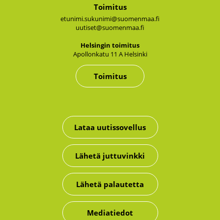
Toimitus
etunimi.sukunimi@suomenmaa.fi
uutiset@suomenmaa.fi
Hel­sin­gin toi­mi­tus
Apol­lon­ka­tu 11 A Hel­sin­ki
Toimitus
Lataa uutissovellus
Lähetä juttuvinkki
Lähetä palautetta
Mediatiedot