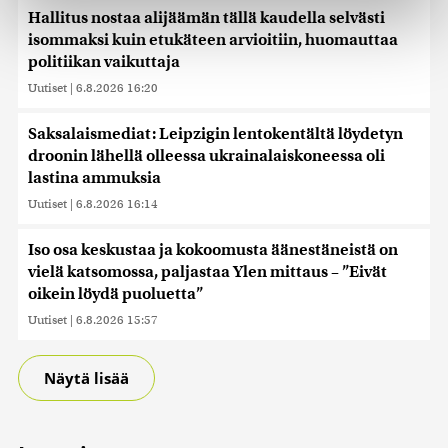
Hallitus nostaa alijäämän tällä kaudella selvästi
Käytämme evästeitä tarjoamamme sisällön ja mainosten
isommaksi kuin etukäteen arvioitiin, huomauttaa
räätälöimiseen, sosiaalisen median ominaisuuksien
politiikan vaikuttaja
tukemiseen ja kävijämäärämme analysoimiseen. Lisäksi
jaamme sosiaalisen median, mainosalan ja analytiikka-
Uutiset
|
6.8.2026 16:20
alan kumppaneillemme tietoja siitä, miten käytät
sivustoamme. Kumppanimme voivat yhdistää näitä
Saksalaismediat: Leipzigin lentokentältä löydetyn
tietoja muihin tietoihin, joita olet antanut heille tai joita on
droonin lähellä olleessa ukrainalaiskoneessa oli
kerätty, kun olet käyttänyt heidän palvelujaan. Tietoja
lastina ammuksia
saatetaan myös siirtää ulkomaille.
Uutiset
|
6.8.2026 16:14
Iso osa keskustaa ja kokoomusta äänestäneistä on
vielä katsomossa, paljastaa Ylen mittaus – ”Eivät
oikein löydä puoluetta”
Uutiset
|
6.8.2026 15:57
Näytä lisää