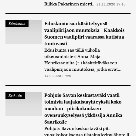
Riikka Pakarinen mietti...
21.11.2020 17:45
Eduskunta saa käsittelyynsä
Eduskunta
vaalipiirijaon muutoksia – Kaakkois-
Suomen vaalipiiri vaarassa kutistua
tuntuvasti
Eduskunta saa tällä viikolla
oikeusministeri Anna-Maja
Henrikssonilta (r.) käsiteltäväkseen
vaalipiirijaon muutoksia, jotka eivät...
14.9.2020 17:20
Pohjois-Savon keskustaväki vaatii
Keskusta
toimivia laajakaistayhteyksiä koko
maahan – piirikokouksen
ovensuukyselyssä ykkössija Annika
Saarikolle
Pohjois-Savon keskustaväki piti
vuosikokouksensa tiistaina kylpylähotelli