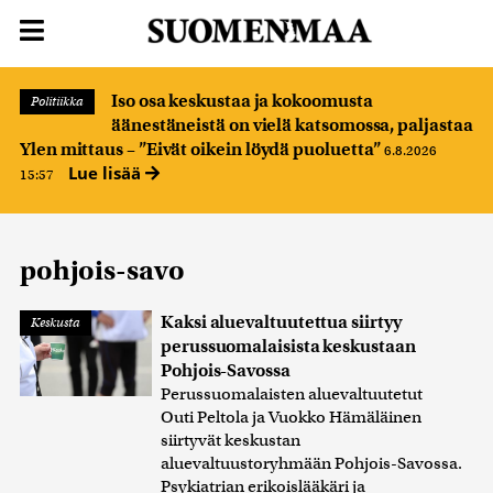
Iso osa keskustaa ja kokoomusta
Politiikka
äänestäneistä on vielä katsomossa, paljastaa
Ylen mittaus – ”Eivät oikein löydä puoluetta”
6.8.2026
Lue lisää
15:57
pohjois-savo
Kaksi aluevaltuutettua siirtyy
Keskusta
perussuomalaisista keskustaan
Pohjois-Savossa
Perussuomalaisten aluevaltuutetut
Outi Peltola ja Vuokko Hämäläinen
siirtyvät keskustan
aluevaltuustoryhmään Pohjois-Savossa.
Psykiatrian erikoislääkäri ja