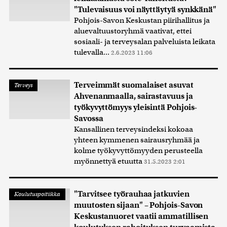
"Tulevaisuus voi näyttäytyä synkkänä"
Pohjois-Savon Keskustan piirihallitus ja
aluevaltuustoryhmä vaativat, ettei
sosiaali- ja terveysalan palveluista leikata
tulevalla...
2.6.2023 11:06
Terveimmät suomalaiset asuvat
Terveys
Ahvenanmaalla, sairastavuus ja
työkyvyttömyys yleisintä Pohjois-
Savossa
Kansallinen terveysindeksi kokoaa
yhteen kymmenen sairausryhmää ja
kolme työkyvyttömyyden perusteella
myönnettyä etuutta
31.5.2023 2:01
"Tarvitsee työrauhaa jatkuvien
Koulutuspoitiikka
muutosten sijaan" – Pohjois-Savon
Keskustanuoret vaatii ammatillisen