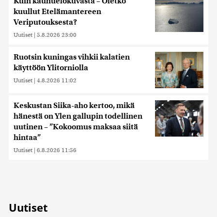
Kuin kauhuelokuvasta – Oletko
kuullut Etelämantereen
Veriputouksesta?
Uutiset
|
5.8.2026 23:00
Ruotsin kuningas vihkii kalatien
käyttöön Ylitorniolla
Uutiset
|
4.8.2026 11:02
Keskustan Siika-aho kertoo, mikä
hänestä on Ylen gallupin todellinen
uutinen – ”Kokoomus maksaa siitä
hintaa”
Uutiset
|
6.8.2026 11:56
Uutiset