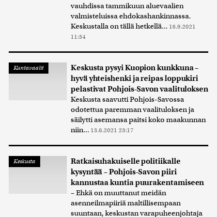
vauhdissa tammikuun aluevaalien
valmisteluissa ehdokashankinnassa.
Keskustalla on tällä hetkellä...
16.9.2021
11:34
Keskusta pysyi Kuopion kunkkuna –
Kuntavaalit
hyvä yhteishenki ja reipas loppukiri
pelastivat Pohjois-Savon vaalituloksen
Keskusta saavutti Pohjois-Savossa
odotettua paremman vaalituloksen ja
säilytti asemansa paitsi koko maakunnan
niin...
13.6.2021 23:17
Ratkaisuhakuiselle politiikalle
Keskusta
kysyntää – Pohjois-Savon piiri
kannustaa kuntia puurakentamiseen
– Ehkä on muuttanut meidän
asenneilmapiiriä maltillisempaan
suuntaan, keskustan varapuheenjohtaja