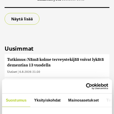
Näytä lisää
Uusimmat
Tutkimus: Nämä kolme terveystekijää voivat lykätä
dementiaa 13 vuodella
Uutiset
|
6.8.2026 21:50
Juutalainen miekkailija voitti natseille mitalin ja
kohotti kätensä Hitler-tervehdykseen – Miksi
ihmeessä?
Suostumus
Yksityiskohdat
Mainosasetukset
Tiet
Uutiset
|
6.8.2026 21:31
Veriputouksesta löydettiin muinoin eristyksiin