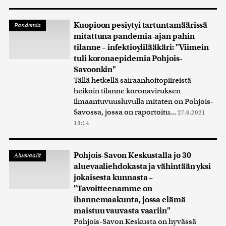
Kuopioon pesiytyi tartuntamäärissä
Pandemia
mitattuna pandemia-ajan pahin
tilanne – infektioylilääkäri: "Viimein
tuli koronaepidemia Pohjois-
Savoonkin"
Tällä hetkellä sairaanhoitopiireistä
heikoin tilanne koronaviruksen
ilmaantuvuusluvulla mitaten on Pohjois-
Savossa, jossa on raportoitu...
27.9.2021
13:14
Pohjois-Savon Keskustalla jo 30
Aluevaalit
aluevaaliehdokasta ja vähintään yksi
jokaisesta kunnasta –
"Tavoitteenamme on
ihannemaakunta, jossa elämä
maistuu vauvasta vaariin"
Pohjois-Savon Keskusta on hyvässä