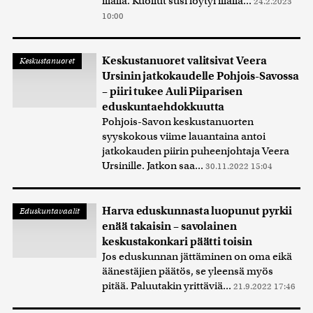
illalla. Kuollut susi löytyi illalla...
24.2.2023
10:00
Keskustanuoret valitsivat Veera
Keskustanuoret
Ursinin jatkokaudelle Pohjois-Savossa
– piiri tukee Auli Piiparisen
eduskuntaehdokkuutta
Pohjois-Savon keskustanuorten
syyskokous viime lauantaina antoi
jatkokauden piirin puheenjohtaja Veera
Ursinille. Jatkon saa...
30.11.2022 15:04
Harva eduskunnasta luopunut pyrkii
Eduskuntavaalit
enää takaisin – savolainen
keskustakonkari päätti toisin
Jos eduskunnan jättäminen on oma eikä
äänestäjien päätös, se yleensä myös
pitää. Paluutakin yrittäviä...
21.9.2022 17:46