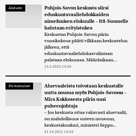
Pohjois-Savon keskusta siirsi
Keskusta
eduskuntavaaliehdokkaiden
nimeämisen elokuulle – Itä-Suomelle
halutaan erityistukea
Keskustan Pohjois-Savon piirin
vuosikokous päätti vilkkaan keskustelun
jälkeen, että
eduskuntavaaliehdokasvalintaan
palataan elokuussa. Määräaikaan...
15.5.2022 13:50
Aluevaaleista toivotaan keskustalle
Piirikokoukset
uutta nousua myös Pohjois-Savossa –
Mira Kokkosesta piirin uusi
puheenjohtaja
– Jos keskusta ottaa vakavasti aluevaalit,
on mahdollisuus uuteen nousuun,
keskustakonkari, ministeri Seppo...
31.10.2021 13:33