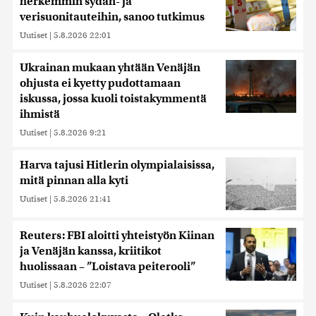
herkemmin sydän- ja
verisuonitauteihin, sanoo tutkimus
Uutiset
|
5.8.2026 22:01
Ukrainan mukaan yhtään Venäjän
ohjusta ei kyetty pudottamaan
iskussa, jossa kuoli toistakymmentä
ihmistä
Uutiset
|
5.8.2026 9:21
Harva tajusi Hitlerin olympialaisissa,
mitä pinnan alla kyti
Uutiset
|
5.8.2026 21:41
Reuters: FBI aloitti yhteistyön Kiinan
ja Venäjän kanssa, kriitikot
huolissaan – ”Loistava peiterooli”
Uutiset
|
5.8.2026 22:07