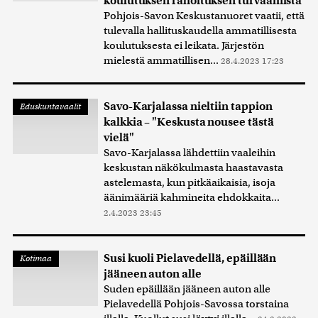
koulutuksen rahoituksen turvaamista
Pohjois-Savon Keskustanuoret vaatii, että
tulevalla hallituskaudella ammatillisesta
koulutuksesta ei leikata. Järjestön
mielestä ammatillisen...
28.4.2023 17:23
Savo-Karjalassa nieltiin tappion
Eduskuntavaalit
kalkkia – "Keskusta nousee tästä
vielä"
Savo-Karjalassa lähdettiin vaaleihin
keskustan näkökulmasta haastavasta
astelemasta, kun pitkäaikaisia, isoja
äänimääriä kahmineita ehdokkaita...
2.4.2023 23:45
Susi kuoli Pielavedellä, epäillään
Kotimaa
jääneen auton alle
Suden epäillään jääneen auton alle
Pielavedellä Pohjois-Savossa torstaina