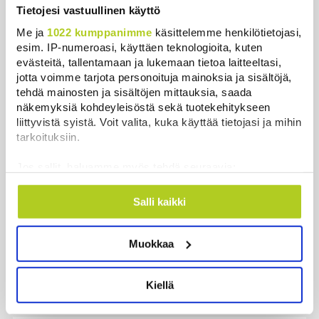
Tietojesi vastuullinen käyttö
jäänyttä elämää
Uutiset
|
6.8.2026 21:15
Me ja
1022 kumppanimme
käsittelemme henkilötietojasi,
esim. IP-numeroasi, käyttäen teknologioita, kuten
evästeitä, tallentamaan ja lukemaan tietoa laitteeltasi,
Lämpöennätys meni uusiksi Slovakiassa toisena
jotta voimme tarjota personoituja mainoksia ja sisältöjä,
päivänä peräkkäin
tehdä mainosten ja sisältöjen mittauksia, saada
Uutiset
|
6.8.2026 18:44
näkemyksiä kohdeyleisöstä sekä tuotekehitykseen
liittyvistä syistä. Voit valita, kuka käyttää tietojasi ja mihin
Valtiovarainministeriön leikkausehdotus voi
tarkoituksiin.
pidentää Kelan käsittelyaikoja
Uutiset
|
6.8.2026 17:16
Jos sallit, haluamme myös tehdä seuraavia:
Kerätä tietoja maantieteellisestä sijainnistasi,
Liettuan sotilastiedustelun mukaan Venäjä
mahdollisesti muutaman metrin tarkkuudella
Salli kaikki
harkitsee hyökkäyksiä Baltiaan
Tunnistaa laitteesi skannaamalla sen
ominaispiirteitä aktiivisesti (sormenjäljen
Uutiset
|
6.8.2026 17:12
Muokkaa
muodostaminen)
Lue lisää siitä, miten henkilötietojasi käsitellään ja miten
Ex-kansanedustaja Ano Turtiaista ja hänen
voit määrittää asetuksesi
tiedot-osiossa
. Voit muuttaa
vaimoaan syytetään törkeistä talousrikoksista
Kiellä
suostumustasi tai peruuttaa sen milloin vain
Uutiset
|
6.8.2026 16:45
evästeilmoituksessa.