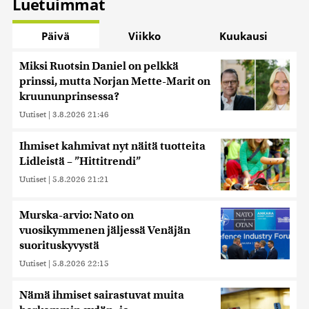
Luetuimmat
Päivä
Viikko
Kuukausi
Miksi Ruotsin Daniel on pelkkä
prinssi, mutta Norjan Mette-Marit on
kruununprinsessa?
Uutiset
|
3.8.2026 21:46
Ihmiset kahmivat nyt näitä tuotteita
Lidleistä – ”Hittitrendi”
Uutiset
|
5.8.2026 21:21
Murska-arvio: Nato on
vuosikymmenen jäljessä Venäjän
suorituskyvystä
Uutiset
|
5.8.2026 22:15
Nämä ihmiset sairastuvat muita