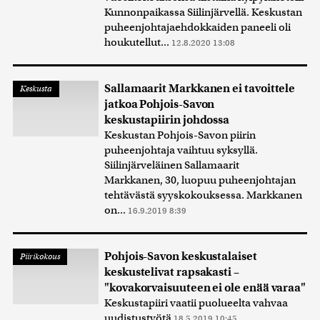
Kunnonpaikassa Siilinjärvellä. Keskustan
puheenjohtajaehdokkaiden paneeli oli
houkutellut...
12.8.2020 13:08
Sallamaarit Markkanen ei tavoittele
Keskusta
jatkoa Pohjois-Savon
keskustapiirin johdossa
Keskustan Pohjois-Savon piirin
puheenjohtaja vaihtuu syksyllä.
Siilinjärveläinen Sallamaarit
Markkanen, 30, luopuu puheenjohtajan
tehtävästä syyskokouksessa. Markkanen
on...
16.9.2019 8:39
Pohjois-Savon keskustalaiset
Piirikokous
keskustelivat rapsakasti –
"kovakorvaisuuteen ei ole enää varaa"
Keskustapiiri vaatii puolueelta vahvaa
uudistustyötä
18.5.2019 10:45