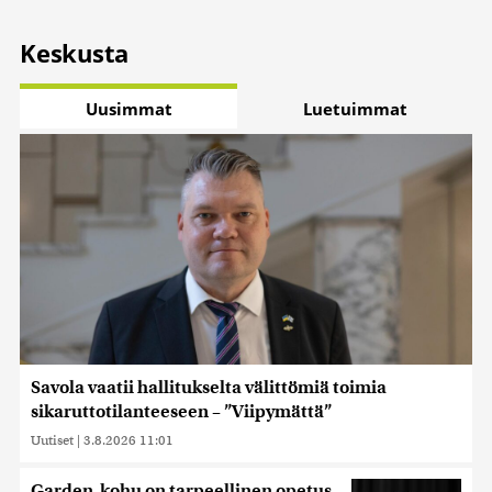
Keskusta
Uusimmat
Luetuimmat
Savola vaatii hallitukselta välittömiä toimia
sikaruttotilanteeseen – ”Viipymättä”
Uutiset
|
3.8.2026 11:01
Garden-kohu on tarpeellinen opetus