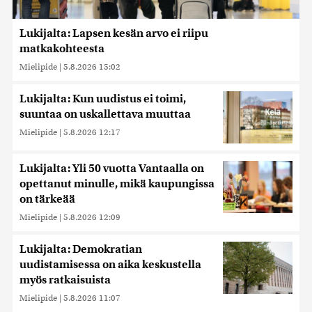
Lukijalta: Lapsen kesän arvo ei riipu
matkakohteesta
Mielipide
|
5.8.2026 15:02
Lukijalta: Kun uudistus ei toimi,
suuntaa on uskallettava muuttaa
Mielipide
|
5.8.2026 12:17
Lukijalta: Yli 50 vuotta Vantaalla on
opettanut minulle, mikä kaupungissa
on tärkeää
Mielipide
|
5.8.2026 12:09
Lukijalta: Demokratian
uudistamisessa on aika keskustella
myös ratkaisuista
Mielipide
|
5.8.2026 11:07