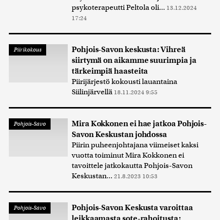
psykoterapeutti Peltola oli...
13.12.2024
17:24
Pohjois-Savon keskusta: Vihreä
Piirikokous
siirtymä on aikamme suurimpia ja
tärkeimpiä haasteita
Piirijärjestö kokousti lauantaina
Siilinjärvellä
18.11.2024 9:55
Mira Kokkonen ei hae jatkoa Pohjois-
Pohjois-Savo
Savon Keskustan johdossa
Piirin puheenjohtajana viimeiset kaksi
vuotta toiminut Mira Kokkonen ei
tavoittele jatkokautta Pohjois-Savon
Keskustan...
21.8.2023 10:53
Pohjois-Savon Keskusta varoittaa
Pohjois-Savo
leikkaamasta sote-rahoitusta: