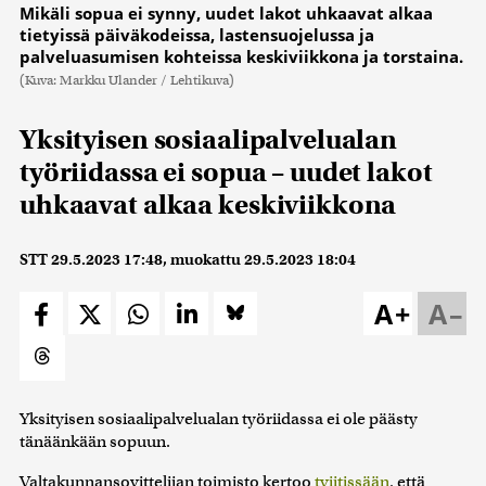
Mikäli sopua ei synny, uudet lakot uhkaavat alkaa
tietyissä päiväkodeissa, lastensuojelussa ja
palveluasumisen kohteissa keskiviikkona ja torstaina.
(Kuva: Markku Ulander / Lehtikuva)
Yksityisen sosiaalipalvelualan
työriidassa ei sopua – uudet lakot
uhkaavat alkaa keskiviikkona
STT
29.5.2023 17:48
, muokattu
29.5.2023 18:04
A+
A–
Yksityisen sosiaalipalvelualan työriidassa ei ole päästy
tänäänkään sopuun.
Valtakunnansovittelijan toimisto kertoo
tviitissään
, että