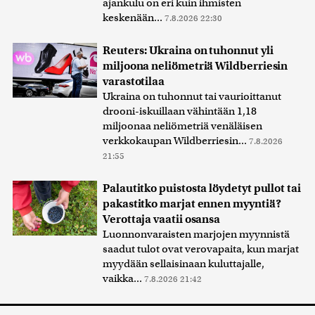
ajankulu on eri kuin ihmisten
keskenään...
7.8.2026 22:30
Reuters: Ukraina on tuhonnut yli
miljoona neliömetriä Wildberriesin
varastotilaa
Ukraina on tuhonnut tai vaurioittanut
drooni-iskuillaan vähintään 1,18
miljoonaa neliömetriä venäläisen
verkkokaupan Wildberriesin...
7.8.2026
21:55
Palautitko puistosta löydetyt pullot tai
pakastitko marjat ennen myyntiä?
Verottaja vaatii osansa
Luonnonvaraisten marjojen myynnistä
saadut tulot ovat verovapaita, kun marjat
myydään sellaisinaan kuluttajalle,
vaikka...
7.8.2026 21:42