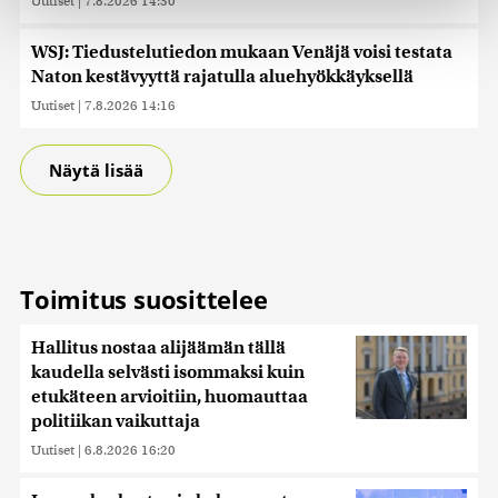
Uutiset
|
7.8.2026 14:30
Käytämme evästeitä tarjoamamme sisällön ja mainosten
räätälöimiseen, sosiaalisen median ominaisuuksien
WSJ: Tiedustelutiedon mukaan Venäjä voisi testata
tukemiseen ja kävijämäärämme analysoimiseen. Lisäksi
Naton kestävyyttä rajatulla aluehyökkäyksellä
jaamme sosiaalisen median, mainosalan ja analytiikka-
alan kumppaneillemme tietoja siitä, miten käytät
Uutiset
|
7.8.2026 14:16
sivustoamme. Kumppanimme voivat yhdistää näitä
tietoja muihin tietoihin, joita olet antanut heille tai joita on
Näytä lisää
kerätty, kun olet käyttänyt heidän palvelujaan. Tietoja
saatetaan myös siirtää ulkomaille.
Toimitus suosittelee
Hallitus nostaa alijäämän tällä
kaudella selvästi isommaksi kuin
etukäteen arvioitiin, huomauttaa
politiikan vaikuttaja
Uutiset
|
6.8.2026 16:20