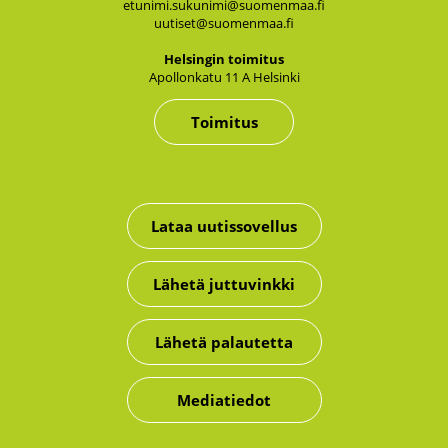
etunimi.sukunimi@suomenmaa.fi
uutiset@suomenmaa.fi
Hel­sin­gin toi­mi­tus
Apol­lon­ka­tu 11 A Hel­sin­ki
Toimitus
Lataa uutissovellus
Lähetä juttuvinkki
Lähetä palautetta
Mediatiedot