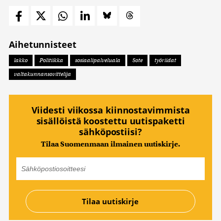
Aihetunnisteet
lakko
Politiikka
sosiaalipalveluala
Sote
työriidat
valtakunnansovittelija
Viidesti viikossa kiinnostavimmista
sisällöistä koostettu uutispaketti
sähköpostiisi?
Tilaa Suomenmaan ilmainen uutiskirje.