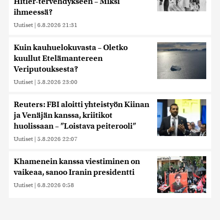
Hitler-tervehdykseen – Miksi
ihmeessä?
Uutiset
|
6.8.2026 21:31
Kuin kauhuelokuvasta – Oletko
kuullut Etelämantereen
Veriputouksesta?
Uutiset
|
5.8.2026 23:00
Reuters: FBI aloitti yhteistyön Kiinan
ja Venäjän kanssa, kriitikot
huolissaan – ”Loistava peiterooli”
Uutiset
|
5.8.2026 22:07
Khamenein kanssa viestiminen on
vaikeaa, sanoo Iranin presidentti
Uutiset
|
6.8.2026 0:58