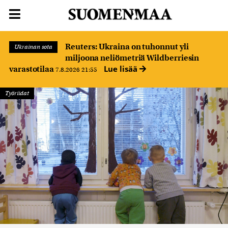
Reuters: Ukraina on tuhonnut yli
Ukrainan sota
miljoona neliömetriä Wildberriesin
Lue lisää
varastotilaa
7.8.2026 21:55
Työriidat