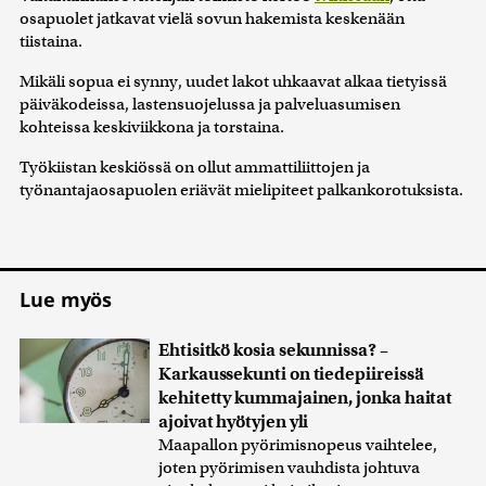
osapuolet jatkavat vielä sovun hakemista keskenään
tiistaina.
Mikäli sopua ei synny, uudet lakot uhkaavat alkaa tietyissä
päiväkodeissa, lastensuojelussa ja palveluasumisen
kohteissa keskiviikkona ja torstaina.
Työkiistan keskiössä on ollut ammattiliittojen ja
työnantajaosapuolen eriävät mielipiteet palkankorotuksista.
Lue myös
Ehtisitkö kosia sekunnissa? –
Karkaussekunti on tiedepiireissä
kehitetty kummajainen, jonka haitat
ajoivat hyötyjen yli
Maapallon pyörimisnopeus vaihtelee,
joten pyörimisen vauhdista johtuva