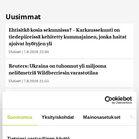
Uusimmat
Ehtisitkö kosia sekunnissa? – Karkaussekunti on
tiedepiireissä kehitetty kummajainen, jonka haitat
ajoivat hyötyjen yli
Uutiset
|
7.8.2026 22:30
Reuters: Ukraina on tuhonnut yli miljoona
neliömetriä Wildberriesin varastotilaa
Uutiset
|
7.8.2026 21:55
Palautitko puistosta löydetyt pullot tai pakastitko
marjat ennen myyntiä? Verottaja vaatii osansa
Uutiset
|
7.8.2026 21:42
Suostumus
Yksityiskohdat
Mainosasetukset
Tiet
Timo Laaninen julistaa Wille Rydmanin Suomen
taitavimmaksi poliitikoksi
Tietojesi vastuullinen käyttö