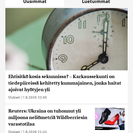
Uusimmat
Luetuimmat
Ehtisitkö kosia sekunnissa? – Karkaussekunti on
tiedepiireissä kehitetty kummajainen, jonka haitat
ajoivat hyötyjen yli
Uutiset
|
7.8.2026 22:30
Reuters: Ukraina on tuhonnut yli
miljoona neliömetriä Wildberriesin
varastotilaa
Uutiset
|
7.8.2026 21:55