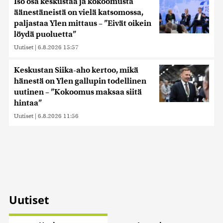
Iso osa keskustaa ja kokoomusta
äänestäneistä on vielä katsomossa,
paljastaa Ylen mittaus – ”Eivät oikein
löydä puoluetta”
Uutiset
|
6.8.2026 15:57
Keskustan Siika-aho kertoo, mikä
hänestä on Ylen gallupin todellinen
uutinen – ”Kokoomus maksaa siitä
hintaa”
Uutiset
|
6.8.2026 11:56
Uutiset