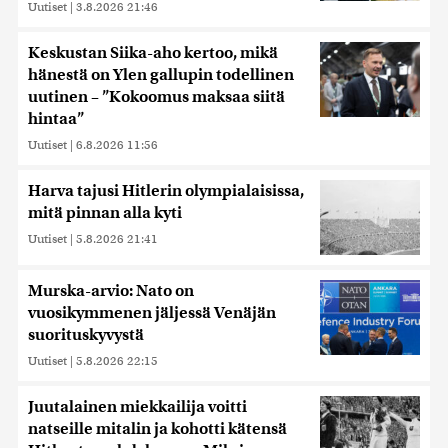
Uutiset
|
3.8.2026 21:46
Keskustan Siika-aho kertoo, mikä
hänestä on Ylen gallupin todellinen
uutinen – ”Kokoomus maksaa siitä
hintaa”
Uutiset
|
6.8.2026 11:56
Harva tajusi Hitlerin olympialaisissa,
mitä pinnan alla kyti
Uutiset
|
5.8.2026 21:41
Murska-arvio: Nato on
vuosikymmenen jäljessä Venäjän
suorituskyvystä
Uutiset
|
5.8.2026 22:15
Juutalainen miekkailija voitti
natseille mitalin ja kohotti kätensä