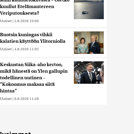
Kuin kauhuelokuvasta – Oletko
kuullut Etelämantereen
Veriputouksesta?
Uutiset
|
5.8.2026 23:00
Ruotsin kuningas vihkii
kalatien käyttöön Ylitorniolla
Uutiset
|
4.8.2026 11:02
Keskustan Siika-aho kertoo,
mikä hänestä on Ylen gallupin
todellinen uutinen –
”Kokoomus maksaa siitä
hintaa”
Uutiset
|
6.8.2026 11:56