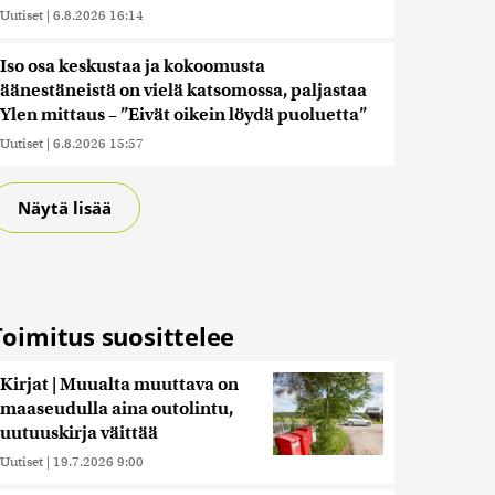
Uutiset
|
6.8.2026 16:14
Iso osa keskustaa ja kokoomusta
äänestäneistä on vielä katsomossa, paljastaa
Ylen mittaus – ”Eivät oikein löydä puoluetta”
Uutiset
|
6.8.2026 15:57
Näytä lisää
Toimitus suosittelee
Kirjat | Muualta muuttava on
maaseudulla aina outolintu,
uutuuskirja väittää
Uutiset
|
19.7.2026 9:00