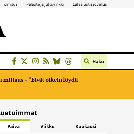
Toimitus
Palaute ja juttuvinkki
Lataa uutissovellus
Haku
 mittaus – ”Eivät oikein löydä
Luetuimmat
Päivä
Viikko
Kuukausi