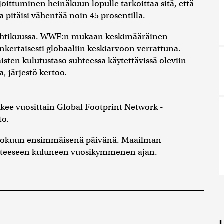
ttuminen heinäkuun lopulle tarkoittaa sitä, että
pitäisi vähentää noin 45 prosentilla.
huhtikuussa. WWF:n mukaan keskimääräinen
kertaisesti globaaliin keskiarvoon verrattuna.
en kulutustaso suhteessa käytettävissä oleviin
, järjestö kertoo.
askee vuosittain Global Footprint Network -
to.
elokuun ensimmäisenä päivänä. Maailman
ihteeseen kuluneen vuosikymmenen ajan.