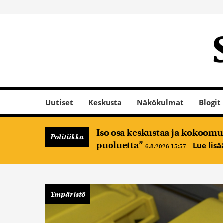
Uutiset
Keskusta
Näkökulmat
Blogit
Iso osa keskustaa ja kokoomus
Politiikka
puoluetta”
Lue lis
6.8.2026 15:57
Ympäristö