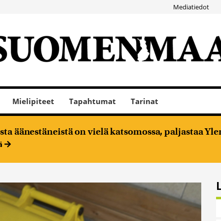
Mediatiedot
Mielipiteet
Tapahtumat
Tarinat
ta äänestäneistä on vielä katsomossa, paljastaa Ylen
ää