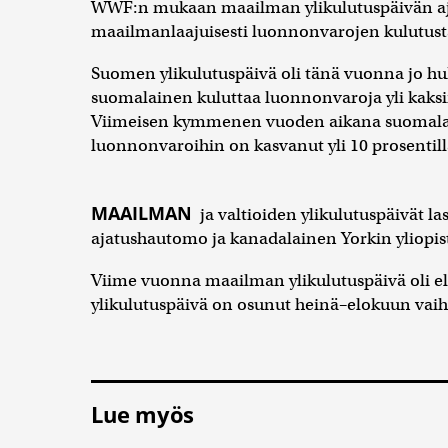
WWF:n mukaan maailman ylikulutuspäivän ajoi
maailmanlaajuisesti luonnonvarojen kulutusta 
Suomen ylikulutuspäivä oli tänä vuonna jo 
suomalainen kuluttaa luonnonvaroja yli kaksin
Viimeisen kymmenen vuoden aikana suomalaist
luonnonvaroihin on kasvanut yli 10 prosentilla
MAAILMAN
ja valtioiden ylikulutuspäivät l
ajatushautomo ja kanadalainen Yorkin yliopis
Viime vuonna maailman ylikulutuspäivä oli 
ylikulutuspäivä on osunut heinä–elokuun va
Lue myös