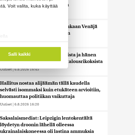
pidentää Kelan käsittelyaikoja
ä. Voit valita, kuka käyttää
Uutiset
|
6.8.2026 17:16
Liettuan sotilastiedustelun mukaan Venäjä
harkitsee hyökkäyksiä Baltiaan
ella
Uutiset
|
6.8.2026 17:12
ostaminen)
ossa
. Voit muuttaa
Salli kaikki
Ex-kansanedustaja Ano Turtiaista ja hänen
vaimoaan syytetään törkeistä talousrikoksista
Uutiset
|
6.8.2026 16:45
 ominaisuuksien tukemiseen
tiikka-alan
Hallitus nostaa alijäämän tällä kaudella
ietoja muihin tietoihin, joita
selvästi isommaksi kuin etukäteen arvioitiin,
 myös siirtää ulkomaille.
huomauttaa politiikan vaikuttaja
Uutiset
|
6.8.2026 16:20
Saksalaismediat: Leipzigin lentokentältä
löydetyn droonin lähellä olleessa
ukrainalaiskoneessa oli lastina ammuksia