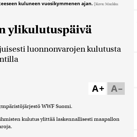
hteeseen kuluneen vuosikymmenen ajan.
(Kuva: Markku
 ylikulutuspäivä
sesti luonnonvarojen kulutusta
ntilla
A+
A–
 ympäristöjärjestö WWF Suomi.
ihmisten kulutus ylittää laskennallisesti maapallon
roja.