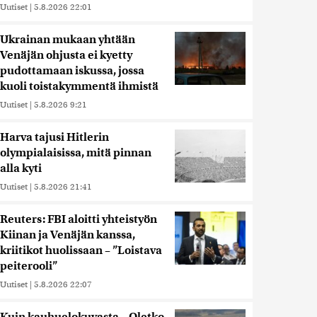
Uutiset
|
5.8.2026 22:01
Ukrainan mukaan yhtään
Venäjän ohjusta ei kyetty
pudottamaan iskussa, jossa
kuoli toistakymmentä ihmistä
Uutiset
|
5.8.2026 9:21
Harva tajusi Hitlerin
olympialaisissa, mitä pinnan
alla kyti
Uutiset
|
5.8.2026 21:41
Reuters: FBI aloitti yhteistyön
Kiinan ja Venäjän kanssa,
kriitikot huolissaan – ”Loistava
peiterooli”
Uutiset
|
5.8.2026 22:07