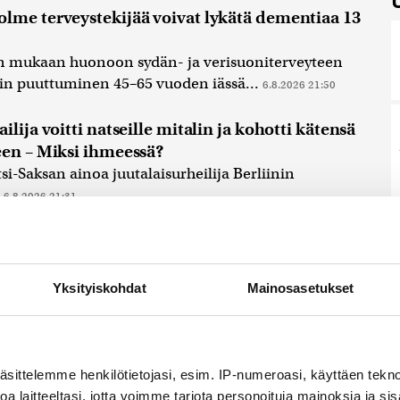
lme terveystekijää voivat lykätä dementiaa 13
n mukaan huonoon sydän- ja verisuoniterveyteen
öihin puuttuminen 45–65 vuoden iässä...
6.8.2026 21:50
lija voitti natseille mitalin ja kohotti kätensä
een – Miksi ihmeessä?
i-Saksan ainoa juutalaisurheilija Berliinin
.
6.8.2026 21:31
ydettiin muinoin eristyksiin jäänyttä elämää
putous on mielenkiintoinen geologinen ilmiö.
tuu suolavesiliuosta, jossa on mukana...
6.8.2026 21:15
Yksityiskohdat
Mainosasetukset
äsittelemme henkilötietojasi, esim. IP-numeroasi, käyttäen teknol
a laitteeltasi, jotta voimme tarjota personoituja mainoksia ja sis