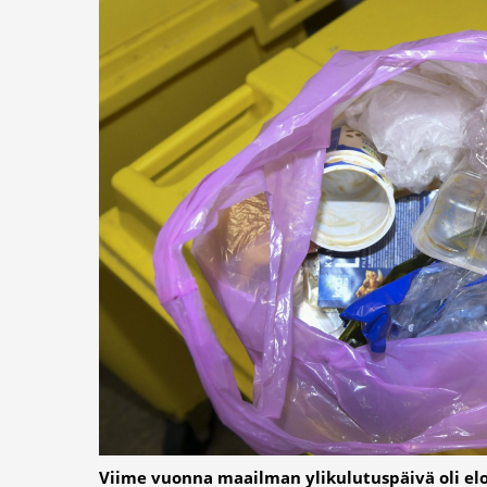
Viime vuonna maailman ylikulutuspäivä oli e