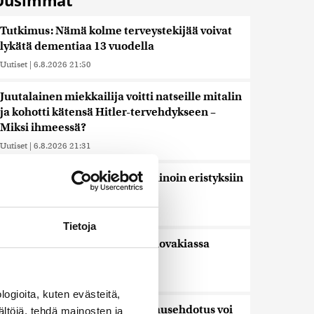
Uusimmat
Tutkimus: Nämä kolme terveystekijää voivat
lykätä dementiaa 13 vuodella
Uutiset
|
6.8.2026 21:50
Juutalainen miekkailija voitti natseille mitalin
ja kohotti kätensä Hitler-tervehdykseen –
Miksi ihmeessä?
Uutiset
|
6.8.2026 21:31
Veriputouksesta löydettiin muinoin eristyksiin
jäänyttä elämää
Uutiset
|
6.8.2026 21:15
Tietoja
Lämpöennätys meni uusiksi Slovakiassa
toisena päivänä peräkkäin
Uutiset
|
6.8.2026 18:44
ogioita, kuten evästeitä,
Valtiovarainministeriön leikkausehdotus voi
ältöjä, tehdä mainosten ja