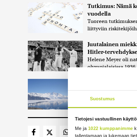
Tutkimus: Nämä ko
vuodella
Tuoreen tutkimukse
liittyviin riskitekij
Juutalainen miekkai
Hitler-tervehdyks
Helene Meyer oli nats
olympialaisissa 1936
Veriputouksesta lö
Etelämantereen Veri
Jäätikön läpi purkau
Suostumus
Tietojesi vastuullinen käyttö
Me ja
1022 kumppanimme
k
tallentamaan ja lukemaan tieto