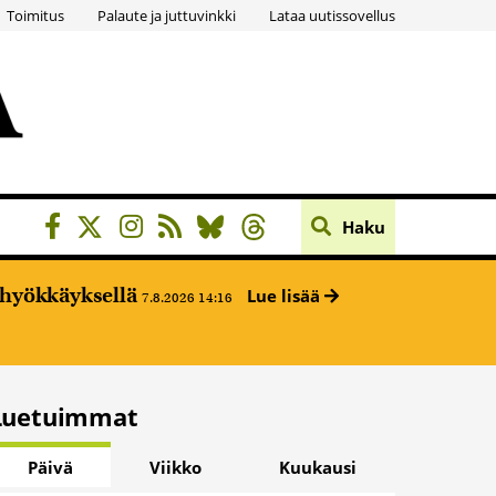
Toimitus
Palaute ja juttuvinkki
Lataa uutissovellus
Haku
ehyökkäyksellä
Lue lisää
7.8.2026 14:16
Luetuimmat
Päivä
Viikko
Kuukausi