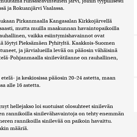
utama runsasravinteinen järvi, joihin tyypillisesti
ssä ja Rokuanjärvi Vaalassa.
mukaan Pirkanmaalla Kangasalan Kirkkojärvellä
unsaasti, mutta muilla maakunnan havaintopaikoilla
n rauhallinen, vaikka esiintymishavainnot ovat
evää löytyi Pieksämäen Pyhityltä. Kaakkois-Suomen
uneet, ja järvialueilla levää on pääosin vähäisinä
telä-Pohjanmaalla sinilevätilanne on rauhallinen,
etelä- ja keskiosissa pääosin 20–24 astetta, maan
a alle 16 astetta.
ynyt hellejakso loi suotuisat olosuhteet sinilevän
en rannikoilla sinilevähavaintoja on tehty enemmän
eren rannikoilla sinilevää on paikoin havaittu.
akin määriä.