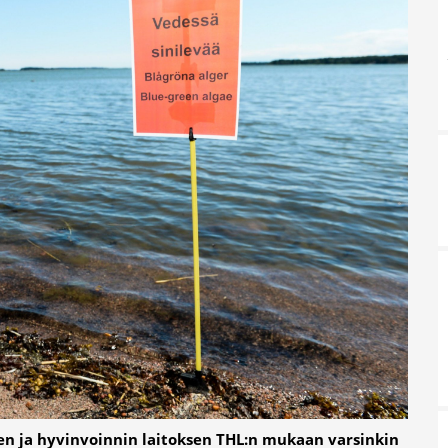
den ja hyvinvoinnin laitoksen THL:n mukaan varsinkin