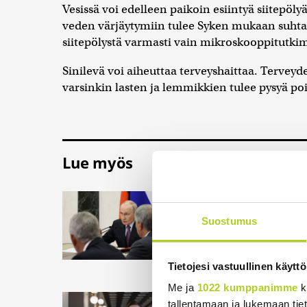
Vesissä voi edelleen paikoin esiintyä siitepölyä
veden värjäytymiin tulee Syken mukaan suhtau
siitepölystä varmasti vain mikroskooppitutkim
Sinilevä voi aiheuttaa terveyshaittaa. Terve
varsinkin lasten ja lemmikkien tulee pysyä poi
Lue myös
WSJ: Tiedusteluti
kestävyyttä rajatu
Suostumus
Yhdysvaltojen tiedust
rajatun hyökkäyksen
Tietojesi vastuullinen käyttö
7.8.2026 14:16
Me ja
1022 kumppanimme
k
Metsäpaloihin vara
tallentamaan ja lukemaan tieto