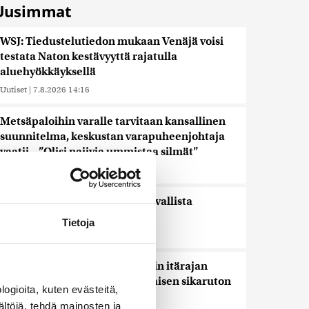
Uusimmat
WSJ: Tiedustelutiedon mukaan Venäjä voisi
testata Naton kestävyyttä rajatulla
aluehyökkäyksellä
Uutiset
|
7.8.2026 14:16
Metsäpaloihin varalle tarvitaan kansallinen
suunnitelma, keskustan varapuheenjohtaja
vaatii – ”Olisi naiivia ummistaa silmät”
Uutiset
|
7.8.2026 13:58
Sinilevätilanne heikentynyt tavallista
huonommaksi
Tietoja
Uutiset
|
7.8.2026 12:16
Rajavartiolaitos sulkee loputkin itärajan
esteaidan riistaportit afrikkalaisen sikaruton
ogioita, kuten evästeitä,
vuoksi
ältöjä, tehdä mainosten ja