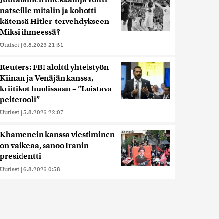
Juutalainen miekkailija voitti
natseille mitalin ja kohotti
kätensä Hitler-tervehdykseen –
Miksi ihmeessä?
Uutiset
|
6.8.2026 21:31
Reuters: FBI aloitti yhteistyön
Kiinan ja Venäjän kanssa,
kriitikot huolissaan – ”Loistava
peiterooli”
Uutiset
|
5.8.2026 22:07
Khamenein kanssa viestiminen
on vaikeaa, sanoo Iranin
presidentti
Uutiset
|
6.8.2026 0:58