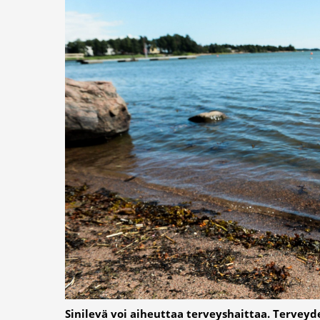
Sinilevä voi aiheuttaa terveyshaittaa. Tervey