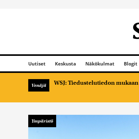
Uutiset
Keskusta
Näkökulmat
Blogit
WSJ: Tiedustelutiedon mukaan V
Venäjä
Ympäristö