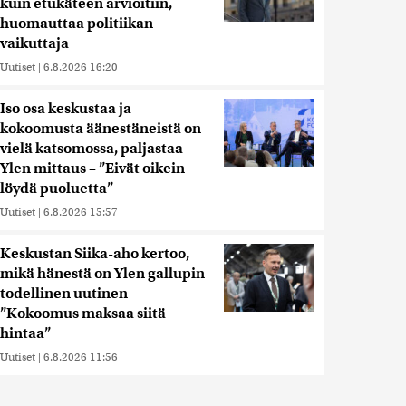
kuin etukäteen arvioitiin,
huomauttaa politiikan
vaikuttaja
Uutiset
|
6.8.2026 16:20
Iso osa keskustaa ja
kokoomusta äänestäneistä on
vielä katsomossa, paljastaa
Ylen mittaus – ”Eivät oikein
löydä puoluetta”
Uutiset
|
6.8.2026 15:57
Keskustan Siika-aho kertoo,
mikä hänestä on Ylen gallupin
todellinen uutinen –
”Kokoomus maksaa siitä
hintaa”
Uutiset
|
6.8.2026 11:56