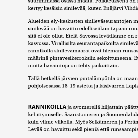
suurimmassa osassa maata. Poikkeuksena on mu
kertyy kesäisin sinilevää, kuten Enäjärvi Vihdi
Alueiden ely-keskusten sinileväseurantojen 
sinilevää on havaittu edellisviikon tapaan r
sitä ei ole ollut. Etelä-Savossa levätilanne o
kasvussa. Virallisilta seurantapaikoilta sinil
rannikolla sinilevämäärät ovat hieman runsast
määrinä pintavesikerroksiin sekoittuneena. E
mutta havaintoja on tehty paikoittain.
Tällä hetkellä järvien pintalämpötila on maan 
pohjoisosassa 16–19 astetta ja käsivarren Lapiss
RANNIKOILLA
ja avomerellä hiljattain päätt
kehittymiselle. Saaristomeren ja Suomenlahd
kuin viime viikolla. Myös Selkämeren ja Peräm
Levää on havaittu sekä pieniä että runsaampi