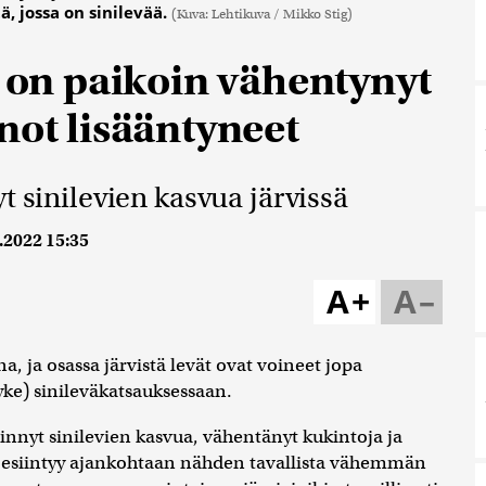
, jossa on sinilevää.
(Kuva: Lehtikuva / Mikko Stig)
ä on paikoin vähentynyt
not lisääntyneet
t sinilevien kasvua järvissä
.2022 15:35
A+
A–
a, ja osassa järvistä levät ovat voineet jopa
ke) sinileväkatsauksessaan.
linnyt sinilevien kasvua, vähentänyt kukintoja ja
ja esiintyy ajankohtaan nähden tavallista vähemmän