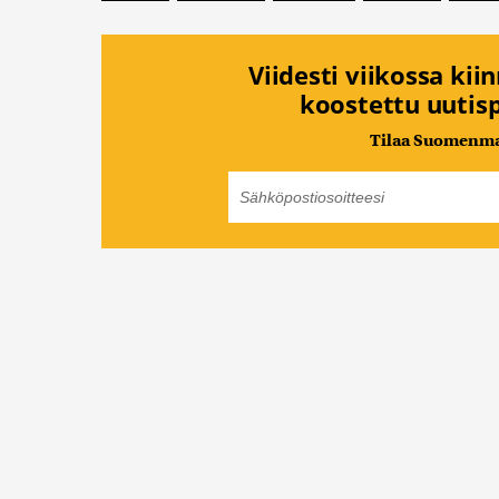
Viidesti viikossa kii
koostettu uutisp
Tilaa Suomenmaa