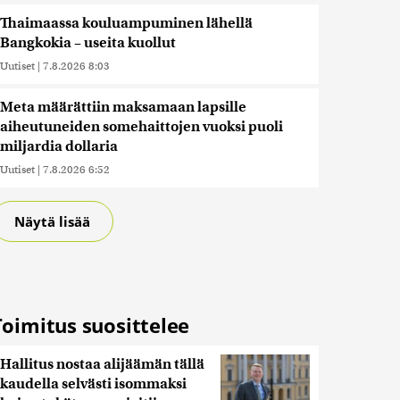
Thaimaassa kouluampuminen lähellä
Bangkokia – useita kuollut
Uutiset
|
7.8.2026 8:03
Meta määrättiin maksamaan lapsille
aiheutuneiden somehaittojen vuoksi puoli
miljardia dollaria
Uutiset
|
7.8.2026 6:52
Näytä lisää
Toimitus suosittelee
Hallitus nostaa alijäämän tällä
kaudella selvästi isommaksi