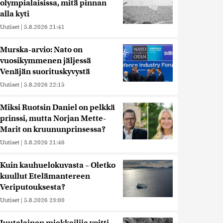
olympialaisissa, mitä pinnan
alla kyti
Uutiset
|
5.8.2026 21:41
Murska-arvio: Nato on
vuosikymmenen jäljessä
Venäjän suorituskyvystä
Uutiset
|
5.8.2026 22:15
Miksi Ruotsin Daniel on pelkkä
prinssi, mutta Norjan Mette-
Marit on kruununprinsessa?
Uutiset
|
3.8.2026 21:46
Kuin kauhuelokuvasta – Oletko
kuullut Etelämantereen
Veriputouksesta?
Uutiset
|
5.8.2026 23:00