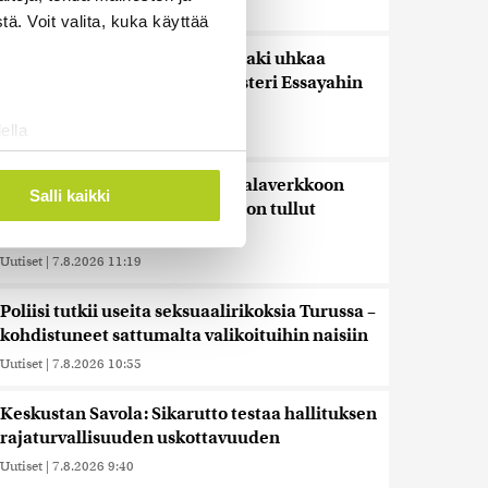
Uutiset
|
7.8.2026 12:03
ä. Voit valita, kuka käyttää
Keskustan Siponen: Epäselvä laki uhkaa
pysäyttää kesähakkuut – ministeri Essayahin
korjattava tilanne
ella
Uutiset
|
7.8.2026 11:59
ostaminen)
Saimaannorpan kuutti kuoli kalaverkkoon
ossa
. Voit muuttaa
Salli kaikki
Liperissä – jo vuoden 12:s tietoon tullut
pyydyskuolema
Uutiset
|
7.8.2026 11:19
 ominaisuuksien tukemiseen
tiikka-alan
Poliisi tutkii useita seksuaalirikoksia Turussa –
ietoja muihin tietoihin, joita
kohdistuneet sattumalta valikoituihin naisiin
 myös siirtää ulkomaille.
Uutiset
|
7.8.2026 10:55
Keskustan Savola: Sikarutto testaa hallituksen
rajaturvallisuuden uskottavuuden
Uutiset
|
7.8.2026 9:40