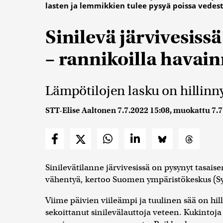
lasten ja lemmikkien tulee pysyä poissa vedestä
Sinilevä järvivesiss
– rannikoilla havain
Lämpötilojen lasku on hillinny
STT-Elise Aaltonen
7.7.2022 15:08
, muokattu
7.7
Sinilevätilanne järvivesissä on pysynyt tasaisen
vähentyä, kertoo Suomen ympäristökeskus (Sy
Viime päivien viileämpi ja tuulinen sää on hil
sekoittanut sinilevälauttoja veteen. Kukinto