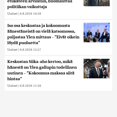
etukäteen arvioitiin, huomauttaa
politiikan vaikuttaja
Uutiset
|
6.8.2026 16:20
Iso osa keskustaa ja kokoomusta
äänestäneistä on vielä katsomossa,
paljastaa Ylen mittaus – ”Eivät oikein
löydä puoluetta”
Uutiset
|
6.8.2026 15:57
Keskustan Siika-aho kertoo, mikä
hänestä on Ylen gallupin todellinen
uutinen – ”Kokoomus maksaa siitä
hintaa”
Uutiset
|
6.8.2026 11:56