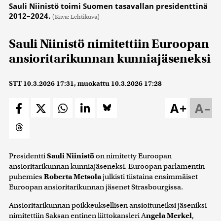
Sauli Niinistö toimi Suomen tasavallan presidenttinä
2012–2024.
(Kuva: Lehtikuva)
Sauli Niinistö nimitettiin Euroopan
ansioritarikunnan kunniajäseneksi
STT
10.3.2026 17:31
, muokattu
10.3.2026 17:28
A+
A–
Presidentti
Sauli Niinistö
on nimitetty Euroopan
ansioritarikunnan kunniajäseneksi. Euroopan parlamentin
puhemies
Roberta Metsola
julkisti tiistaina ensimmäiset
Euroopan ansioritarikunnan jäsenet Strasbourgissa.
Ansioritarikunnan poikkeuksellisen ansioituneiksi jäseniksi
nimitettiin Saksan entinen liittokansleri A
ngela Merkel
,