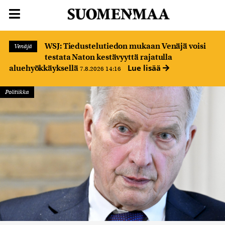
WSJ: Tiedustelutiedon mukaan Venäjä voisi
Venäjä
testata Naton kestävyyttä rajatulla
Lue lisää
aluehyökkäyksellä
7.8.2026 14:16
Politiikka