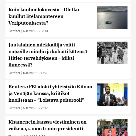
Kuin kauhuelokuvasta – Oletko
kuullut Etelämantereen
Veriputouksesta?
Uutiset
|
5.8.2026 23:00
Juutalainen miekkailija voitti
natseille mitalin ja kohotti kätensä
Hitler-tervehdykseen – Miksi
ihmeessä?
Uutiset
|
6.8.2026 21:31
Reuters: FBI aloitti yhteistyön Kiinan
ja Venäjän kanssa, kriitikot
huolissaan – ”Loistava peiterooli”
Uutiset
|
5.8.2026 22:07
Khamenein kanssa viestiminen on
vaikeaa, sanoo Iranin presidentti