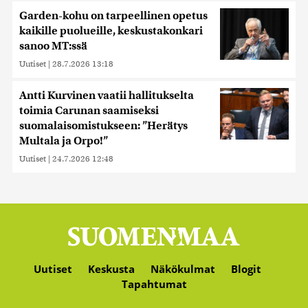
Garden-kohu on tarpeellinen opetus
kaikille puolueille, keskustakonkari
sanoo MT:ssä
Uutiset
|
28.7.2026 13:18
Antti Kurvinen vaatii hallitukselta
toimia Carunan saamiseksi
suomalaisomistukseen: ”Herätys
Multala ja Orpo!”
Uutiset
|
24.7.2026 12:48
Uutiset
Keskusta
Näkökulmat
Blogit
Tapahtumat