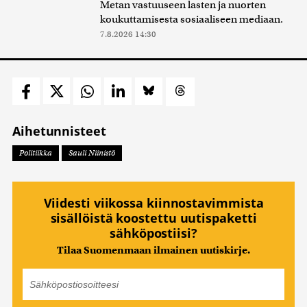
Metan vastuuseen lasten ja nuorten
koukuttamisesta sosiaaliseen mediaan.
7.8.2026 14:30
Aihetunnisteet
Politiikka
Sauli Niinistö
Viidesti viikossa kiinnostavimmista
sisällöistä koostettu uutispaketti
sähköpostiisi?
Tilaa Suomenmaan ilmainen uutiskirje.