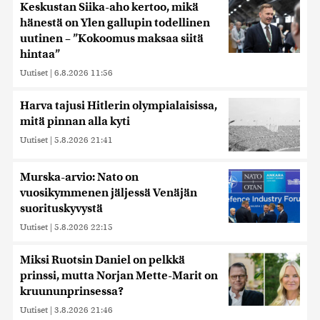
Keskustan Siika-aho kertoo, mikä
hänestä on Ylen gallupin todellinen
uutinen – ”Kokoomus maksaa siitä
hintaa”
Uutiset
|
6.8.2026 11:56
Harva tajusi Hitlerin olympialaisissa,
mitä pinnan alla kyti
Uutiset
|
5.8.2026 21:41
Murska-arvio: Nato on
vuosikymmenen jäljessä Venäjän
suorituskyvystä
Uutiset
|
5.8.2026 22:15
Miksi Ruotsin Daniel on pelkkä
prinssi, mutta Norjan Mette-Marit on
kruununprinsessa?
Uutiset
|
3.8.2026 21:46