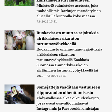
kansalaisten turvallisuuteen
Ministeriö valmistelee asetusta, joka
mahdollistaisi karhujen metsästyksen
alueellisilla kiintiöillä koko maassa.
7.8.2026 15:51
Ruokavirasto muuttaa rajoituksia
afrikkalaisen sikaruton
tartuntavyöhykkeellä
Ruokavirasto on muuttanut rajoituksia
afrikkalaisen sikaruton
tartuntavyöhykkeellä Kaakkois-
Suomessa.Esimerkiksi sikojen
siirtäminen tartuntavyöhykkeellä tai
sen...
7.8.2026 14:57
Somejättejä vaaditaan vastuuseen
riippuvuuden aiheuttamisesta
Yhdysvalloissa alkaa oikeudenkäynti,
jossa useat osavaltiot haluavat
Instagramin ja Facebookin omistajan