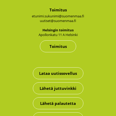
Toimitus
etunimi.sukunimi@suomenmaa.fi
uutiset@suomenmaa.fi
Hel­sin­gin toi­mi­tus
Apol­lon­ka­tu 11 A Hel­sin­ki
Toimitus
Lataa uutissovellus
Lähetä juttuvinkki
Lähetä palautetta