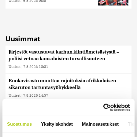
Uutiset
|
6.8.2026 0:58
Uusimmat
Järjestöt vastustavat karhun kiintiömetsästystä –
poliisi vetoaa kansalaisten turvallisuuteen
Uutiset
|
7.8.2026 15:51
Ruokavirasto muuttaa rajoituksia afrikkalaisen
sikaruton tartuntavyöhykkeellä
Uutiset
|
7.8.2026 14:57
Somejättejä vaaditaan vastuuseen riippuvuuden
aiheuttamisesta
Suostumus
Yksityiskohdat
Mainosasetukset
Tiet
Uutiset
|
7.8.2026 14:30