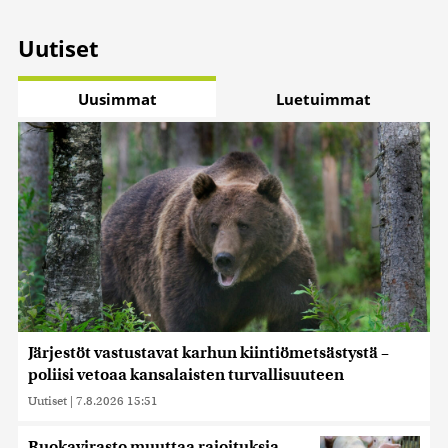
Uutiset
Uusimmat
Luetuimmat
Järjestöt vastustavat karhun kiintiömetsästystä –
poliisi vetoaa kansalaisten turvallisuuteen
Uutiset
|
7.8.2026 15:51
Ruokavirasto muuttaa rajoituksia