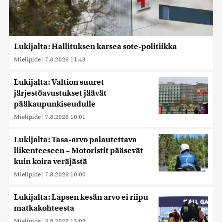
Lukijalta: Hallituksen karsea sote-politiikka
Mielipide
|
7.8.2026 11:43
Lukijalta: Valtion suuret
järjestöavustukset jäävät
pääkaupunkiseudulle
Mielipide
|
7.8.2026 10:01
Lukijalta: Tasa-arvo palautettava
liikenteeseen – Motoristit pääsevät
kuin koira veräjästä
Mielipide
|
7.8.2026 10:00
Lukijalta: Lapsen kesän arvo ei riipu
matkakohteesta
Mielipide
|
5.8.2026 15:02