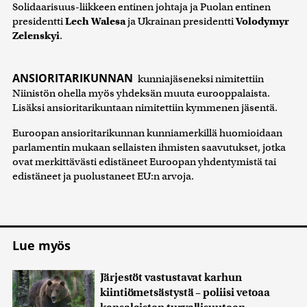
Solidaarisuus-liikkeen entinen johtaja ja Puolan entinen
presidentti
Lech Walesa
ja Ukrainan presidentti
Volodymyr
Zelenskyi
.
ANSIORITARIKUNNAN
kunniajäseneksi nimitettiin
Niinistön ohella myös yhdeksän muuta eurooppalaista.
Lisäksi ansioritarikuntaan nimitettiin kymmenen jäsentä.
Euroopan ansioritarikunnan kunniamerkillä huomioidaan
parlamentin mukaan sellaisten ihmisten saavutukset, jotka
ovat merkittävästi edistäneet Euroopan yhdentymistä tai
edistäneet ja puolustaneet EU:n arvoja.
Lue myös
Järjestöt vastustavat karhun
kiintiömetsästystä – poliisi vetoaa