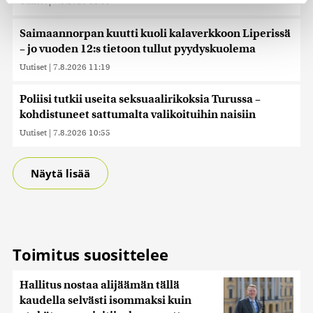
Uutiset
|
7.8.2026 11:59
Käytämme evästeitä tarjoamamme sisällön ja mainosten
Saimaannorpan kuutti kuoli kalaverkkoon Liperissä
räätälöimiseen, sosiaalisen median ominaisuuksien
– jo vuoden 12:s tietoon tullut pyydyskuolema
tukemiseen ja kävijämäärämme analysoimiseen. Lisäksi
Uutiset
|
7.8.2026 11:19
jaamme sosiaalisen median, mainosalan ja analytiikka-
alan kumppaneillemme tietoja siitä, miten käytät
Poliisi tutkii useita seksuaalirikoksia Turussa –
sivustoamme. Kumppanimme voivat yhdistää näitä
tietoja muihin tietoihin, joita olet antanut heille tai joita on
kohdistuneet sattumalta valikoituihin naisiin
kerätty, kun olet käyttänyt heidän palvelujaan. Tietoja
Uutiset
|
7.8.2026 10:55
saatetaan myös siirtää ulkomaille.
Näytä lisää
Toimitus suosittelee
Hallitus nostaa alijäämän tällä
kaudella selvästi isommaksi kuin