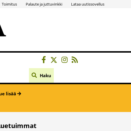
Toimitus
Palaute ja juttuvinkki
Lataa uutissovellus
Haku
ue lisää
Luetuimmat