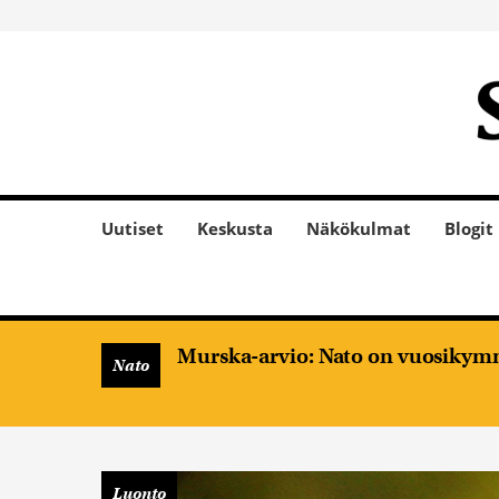
Uutiset
Keskusta
Näkökulmat
Blogit
Murska-arvio: Nato on vuosikymm
Nato
Luonto