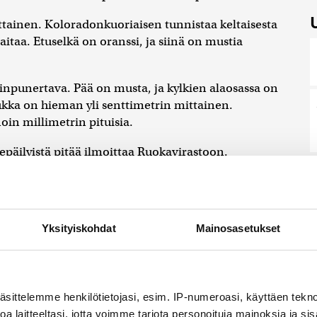
tainen. Koloradonkuoriaisen tunnistaa keltaisesta
itaa. Etuselkä on oranssi, ja siinä on mustia
npunertava. Pää on musta, ja kylkien alaosassa on
oukka on hieman yli senttimetrin mittainen.
in millimetrin pituisia.
epäilyistä pitää ilmoittaa Ruokavirastoon.
seen
kasvinterveys@ruokavirasto.fi
tai
illa.
Yksityiskohdat
Mainosasetukset
äsittelemme henkilötietojasi, esim. IP-numeroasi, käyttäen teknol
än iskuissa Harkovaan
a laitteeltasi, jotta voimme tarjota personoituja mainoksia ja sis