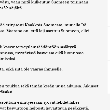
västi, vaan niitä kulkeutuu Suomeen toisinaan
ai Venäjältä.
eää erityisesti Kaakkois-Suomessa, muualla Itä-
. Vaarana on, että laji asettuu Suomeen, ellei
i kasvinterveyslainsäädäntöön sisältyvä
annossa, myytävissä kasveissa eikä luonnossa.
ämiseksi.
 eikä siitä ole vaaraa ihmiselle.
en toukkia sekä tämän kesän uusia aikuisia. Aikuiset
äisiksi.
soittain esiintyessään syövät lehdet lähes
t kasvustoon helposti havaittavia pesäkkeitä.