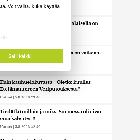
törmäsi Kuuhun ennustetusti
ä. Voit valita, kuka käyttää
Uutiset
|
6.8.2026 4:01
Torstaina 1,9 miljoonalla suomalaisella on
kiinteistöveron eräpäivä
ella
Uutiset
|
6.8.2026 1:31
ostaminen)
Khamenein kanssa viestiminen on vaikeaa,
ossa
. Voit muuttaa
Salli kaikki
sanoo Iranin presidentti
Uutiset
|
6.8.2026 0:58
 ominaisuuksien tukemiseen
Kuin kauhuelokuvasta – Oletko kuullut
tiikka-alan
Etelämantereen Veriputouksesta?
ietoja muihin tietoihin, joita
Uutiset
|
5.8.2026 23:00
 myös siirtää ulkomaille.
Tiedätkö milloin ja miksi Suomessa oli aivan
oma kalenteri?
Uutiset
|
5.8.2026 22:30