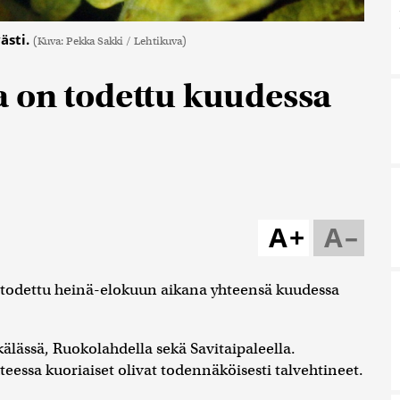
ästi.
(Kuva: Pekka Sakki / Lehtikuva)
 on todettu kuudessa
A+
A–
 todettu heinä-elokuun aikana yhteensä kuudessa
lässä, Ruokolahdella sekä Savitaipaleella.
essa kuoriaiset olivat todennäköisesti talvehtineet.