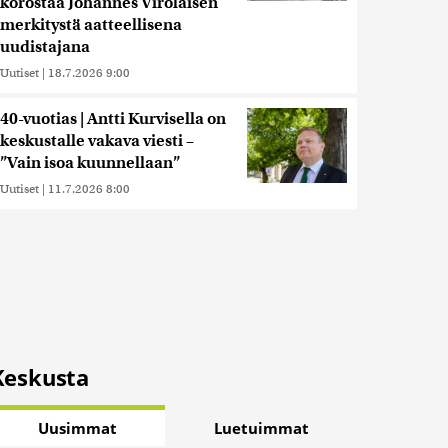
korostaa Johannes Virolaisen
merkitystä aatteellisena
uudistajana
Uutiset
|
18.7.2026 9:00
40-vuotias | Antti Kurvisella on
keskustalle vakava viesti –
”Vain isoa kuunnellaan”
Uutiset
|
11.7.2026 8:00
Keskusta
Uusimmat
Luetuimmat