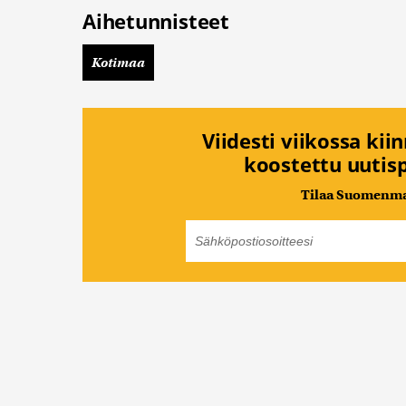
Aihetunnisteet
Kotimaa
Viidesti viikossa kii
koostettu uutisp
Tilaa Suomenmaa