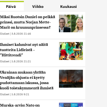
Päivä
Viikko
Kuukausi
Miksi Ruotsin Daniel on pelkkä
prinssi, mutta Norjan Mette-
Marit on kruununprinsessa?
Uutiset
|
3.8.2026 21:46
Ihmiset kahmivat nyt näitä
tuotteita Lidleistä –
”Hittitrendi”
Uutiset
|
5.8.2026 21:21
Ukrainan mukaan yhtään
Venäjän ohjusta ei kyetty
pudottamaan iskussa, jossa
kuoli toistakymmentä ihmistä
Uutiset
|
5.8.2026 9:21
Murska-arvio: Nato on