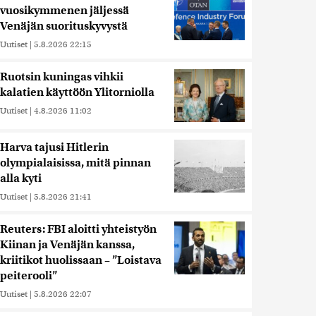
vuosikymmenen jäljessä
Venäjän suorituskyvystä
Uutiset
|
5.8.2026 22:15
Ruotsin kuningas vihkii
kalatien käyttöön Ylitorniolla
Uutiset
|
4.8.2026 11:02
Harva tajusi Hitlerin
olympialaisissa, mitä pinnan
alla kyti
Uutiset
|
5.8.2026 21:41
Reuters: FBI aloitti yhteistyön
Kiinan ja Venäjän kanssa,
kriitikot huolissaan – ”Loistava
peiterooli”
Uutiset
|
5.8.2026 22:07