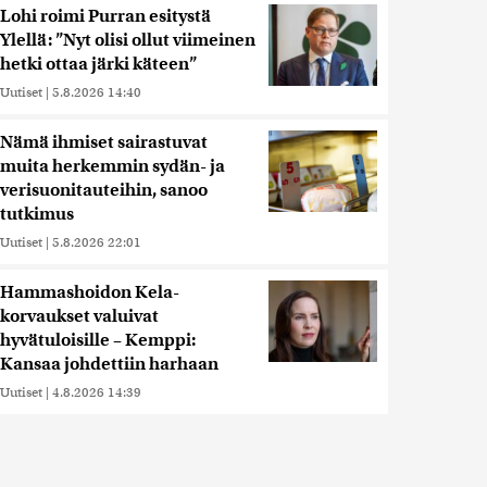
Lohi roimi Purran esitystä
Ylellä: ”Nyt olisi ollut viimeinen
hetki ottaa järki käteen”
Uutiset
|
5.8.2026 14:40
Nämä ihmiset sairastuvat
muita herkemmin sydän- ja
verisuonitauteihin, sanoo
tutkimus
Uutiset
|
5.8.2026 22:01
Hammashoidon Kela-
korvaukset valuivat
hyvätuloisille – Kemppi:
Kansaa johdettiin harhaan
Uutiset
|
4.8.2026 14:39