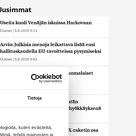
Uusimmat
Useita kuoli Venäjän iskuissa Harkovaan
Uutiset
|
6.8.2026 9:14
Arvio: Julkisia menoja leikattava lisää ensi
hallituskaudella EU-tavoitteissa pysymiseksi
Uutiset
|
6.8.2026 9:04
Ylen kannatusmittaus: Perussuomalaiset
nousi, vasemmistoliitto laski
Uutiset
|
6.8.2026 6:53
Tietoja
Saksan sisäministeri: Lentokentän
droonilöytöä tutkitaan hybridihyökkäyksenä
Uutiset
|
6.8.2026 5:59
ogioita, kuten evästeitä,
Observatorio vahvistaa: SpaceX-raketin osa
ältöjä, tehdä mainosten ja