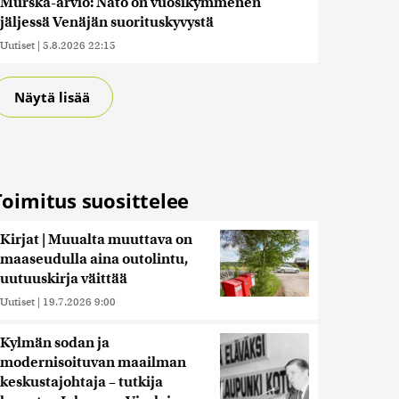
Murska-arvio: Nato on vuosikymmenen
jäljessä Venäjän suorituskyvystä
Uutiset
|
5.8.2026 22:15
Näytä lisää
Toimitus suosittelee
Kirjat | Muualta muuttava on
maaseudulla aina outolintu,
uutuuskirja väittää
Uutiset
|
19.7.2026 9:00
Kylmän sodan ja
modernisoituvan maailman
keskustajohtaja – tutkija