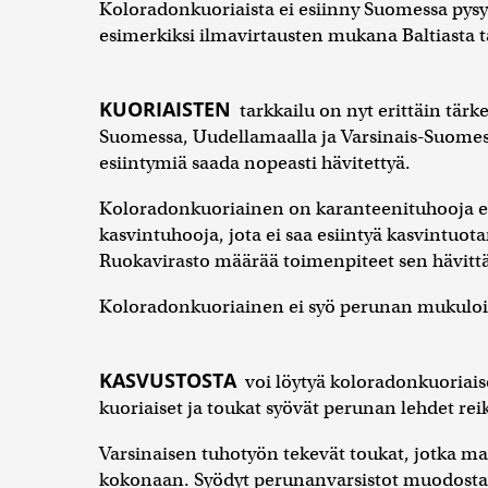
Koloradonkuoriaista ei esiinny Suomessa pysy
esimerkiksi ilmavirtausten mukana Baltiasta t
KUORIAISTEN
tarkkailu on nyt erittäin tärk
Suomessa, Uudellamaalla ja Varsinais-Suomessa
esiintymiä saada nopeasti hävitettyä.
Koloradonkuoriainen on karanteenituhooja el
kasvintuhooja, jota ei saa esiintyä kasvintuot
Ruokavirasto määrää toimenpiteet sen hävitt
Koloradonkuoriainen ei syö perunan mukuloita,
KASVUSTOSTA
voi löytyä koloradonkuoriais
kuoriaiset ja toukat syövät perunan lehdet reik
Varsinaisen tuhotyön tekevät toukat, jotka mas
kokonaan. Syödyt perunanvarsistot muodostava