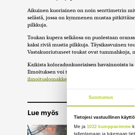
Aikuinen kuoriainen on noin senttimetrin mit
selästä, jossa on kymmenen mustaa pitkittäisra
pilkkuja.
Toukan kupera selkäosa on puolestaan oranssi
kaksi riviä mustia pilkkuja. Täysikasvuinen t
Vastakuoriutuneet toukat ovat tummahkoja, no
Kaikista koloradonkuoriaisen havainnoista ja 
Ilmoituksen voi tehdä sähköpostitse osoittee
ilmoituslomakkeella
Ruokaviraston verkkosivu
Suostumus
Lue myös
Tietojesi vastuullinen käyttö
Me ja
1022 kumppanimme
k
Useita kuoli Venäj
tallentamaan ja lukemaan tieto