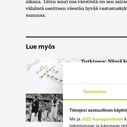
aikana. Täten suuri osa väestöstä on sen sair
vähäistä osoittaen väestön hyvää vastustusky
summaa.
Lue myös
Tutkimus: Nämä ko
vuodella
Tuoreen tutkimukse
liittyviin riskitekij
Suostumus
Juutalainen miekkai
Hitler-tervehdyks
Tietojesi vastuullinen käyttö
Helene Meyer oli nats
olympialaisissa 1936
Me ja
1022 kumppanimme
k
tallentamaan ja lukemaan tieto