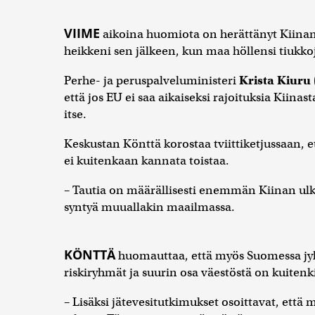
VIIME
aikoina huomiota on herättänyt Kiinan
heikkeni sen jälkeen, kun maa höllensi tiukko
Perhe- ja peruspalveluministeri
Krista Kiuru
että jos EU ei saa aikaiseksi rajoituksia Kiina
itse.
Keskustan Könttä korostaa tviittiketjussaan, e
ei kuitenkaan kannata toistaa.
– Tautia on määrällisesti enemmän Kiinan ulko
syntyä muuallakin maailmassa.
KÖNTTÄ
huomauttaa, että myös Suomessa jyl
riskiryhmät ja suurin osa väestöstä on kuitenk
– Lisäksi jätevesitutkimukset osoittavat, että