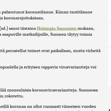
 pahentunut koronatilanne. Kiinan tautitilanne
ja koronarajoituksiaan.
(sd.) sanoi tiistaina
Helsingin Sanomien
mukaan,
sta saapuville matkailijoille, Suomen täytyy toimia
ttä perustellut toimet ovat paikallaan, mutta virheitä
puolella ja erityisen tappavia virusvariantteja voi
lää monenlaisia koronavirusvariantteja. Suomessa
in rokotettu.
 meillä koronaa on ollut runsaasti viimeisen vuoden