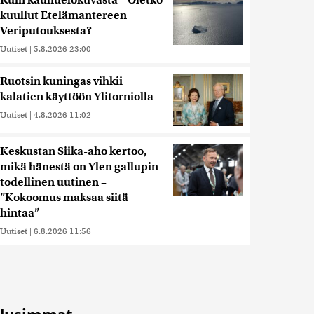
Kuin kauhuelokuvasta – Oletko
kuullut Etelämantereen
Veriputouksesta?
Uutiset
|
5.8.2026 23:00
Ruotsin kuningas vihkii
kalatien käyttöön Ylitorniolla
Uutiset
|
4.8.2026 11:02
Keskustan Siika-aho kertoo,
mikä hänestä on Ylen gallupin
todellinen uutinen –
”Kokoomus maksaa siitä
hintaa”
Uutiset
|
6.8.2026 11:56