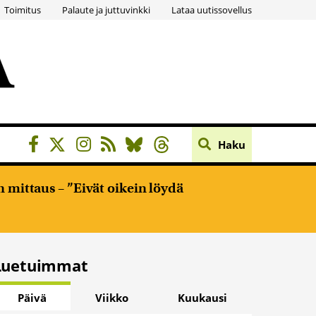
Toimitus
Palaute ja juttuvinkki
Lataa uutissovellus
Haku
 mittaus – ”Eivät oikein löydä
Luetuimmat
Päivä
Viikko
Kuukausi