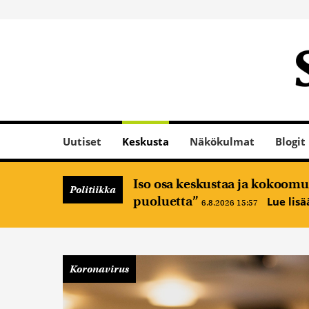
Uutiset
Keskusta
Näkökulmat
Blogit
Iso osa keskustaa ja kokoomus
Politiikka
puoluetta”
Lue lis
6.8.2026 15:57
Koronavirus