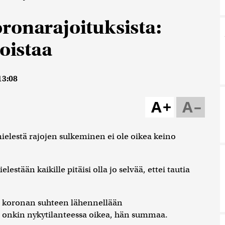
ronarajoituksista:
toistaa
13:08
A+
A–
elestä rajojen sulkeminen ei ole oikea keino
estään kaikille pitäisi olla jo selvää, ettei tautia
lä koronan suhteen lähennellään
 onkin nykytilanteessa oikea, hän summaa.