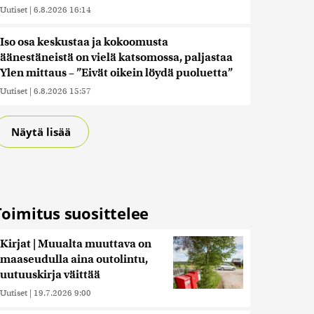
Uutiset
|
6.8.2026 16:14
Iso osa keskustaa ja kokoomusta
äänestäneistä on vielä katsomossa, paljastaa
Ylen mittaus – ”Eivät oikein löydä puoluetta”
Uutiset
|
6.8.2026 15:57
Näytä lisää
Toimitus suosittelee
Kirjat | Muualta muuttava on
maaseudulla aina outolintu,
uutuuskirja väittää
Uutiset
|
19.7.2026 9:00