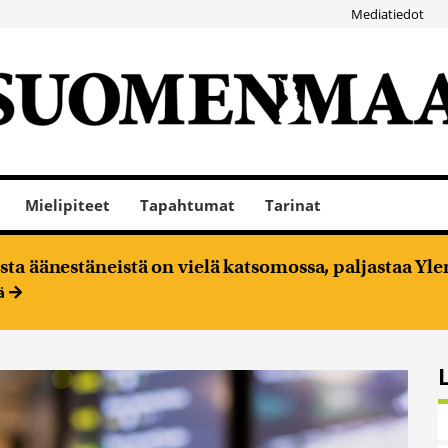
Mediatiedot
Mielipiteet
Tapahtumat
Tarinat
ta äänestäneistä on vielä katsomossa, paljastaa Ylen
ää