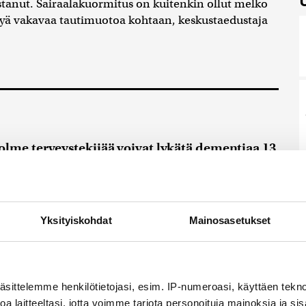
astanut. Sairaalakuormitus on kuitenkin ollut melko
kyä vakavaa tautimuotoa kohtaan, keskustaedustaja
lme terveystekijää voivat lykätä dementiaa 13
n mukaan huonoon sydän- ja verisuoniterveyteen
öihin puuttuminen 45–65 vuoden iässä...
6.8.2026 21:50
Yksityiskohdat
Mainosasetukset
lija voitti natseille mitalin ja kohotti kätensä
een – Miksi ihmeessä?
i-Saksan ainoa juutalaisurheilija Berliinin
.
6.8.2026 21:31
äsittelemme henkilötietojasi, esim. IP-numeroasi, käyttäen teknol
a laitteeltasi, jotta voimme tarjota personoituja mainoksia ja sis