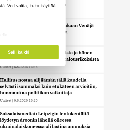
pidentää Kelan käsittelyaikoja
ä. Voit valita, kuka käyttää
Uutiset
|
6.8.2026 17:16
Liettuan sotilastiedustelun mukaan Venäjä
harkitsee hyökkäyksiä Baltiaan
ella
Uutiset
|
6.8.2026 17:12
ostaminen)
ossa
. Voit muuttaa
Salli kaikki
Ex-kansanedustaja Ano Turtiaista ja hänen
vaimoaan syytetään törkeistä talousrikoksista
Uutiset
|
6.8.2026 16:45
 ominaisuuksien tukemiseen
tiikka-alan
Hallitus nostaa alijäämän tällä kaudella
ietoja muihin tietoihin, joita
selvästi isommaksi kuin etukäteen arvioitiin,
 myös siirtää ulkomaille.
huomauttaa politiikan vaikuttaja
Uutiset
|
6.8.2026 16:20
Saksalaismediat: Leipzigin lentokentältä
löydetyn droonin lähellä olleessa
ukrainalaiskoneessa oli lastina ammuksia