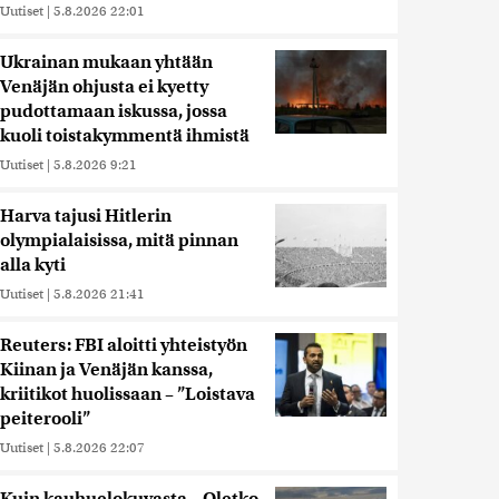
Uutiset
|
5.8.2026 22:01
Ukrainan mukaan yhtään
Venäjän ohjusta ei kyetty
pudottamaan iskussa, jossa
kuoli toistakymmentä ihmistä
Uutiset
|
5.8.2026 9:21
Harva tajusi Hitlerin
olympialaisissa, mitä pinnan
alla kyti
Uutiset
|
5.8.2026 21:41
Reuters: FBI aloitti yhteistyön
Kiinan ja Venäjän kanssa,
kriitikot huolissaan – ”Loistava
peiterooli”
Uutiset
|
5.8.2026 22:07