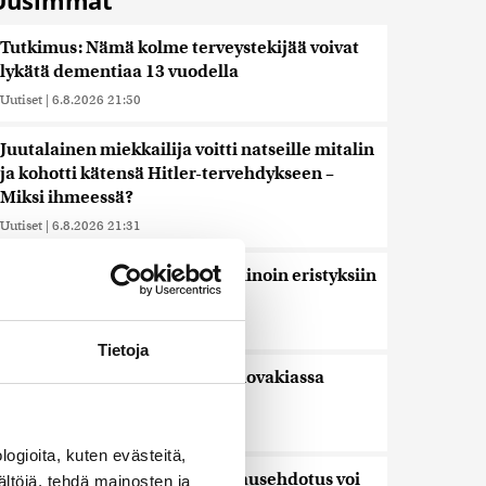
Uusimmat
Tutkimus: Nämä kolme terveystekijää voivat
lykätä dementiaa 13 vuodella
Uutiset
|
6.8.2026 21:50
Juutalainen miekkailija voitti natseille mitalin
ja kohotti kätensä Hitler-tervehdykseen –
Miksi ihmeessä?
Uutiset
|
6.8.2026 21:31
Veriputouksesta löydettiin muinoin eristyksiin
jäänyttä elämää
Uutiset
|
6.8.2026 21:15
Tietoja
Lämpöennätys meni uusiksi Slovakiassa
toisena päivänä peräkkäin
Uutiset
|
6.8.2026 18:44
ogioita, kuten evästeitä,
Valtiovarainministeriön leikkausehdotus voi
ältöjä, tehdä mainosten ja