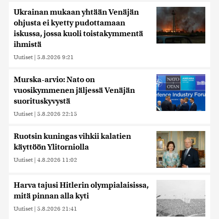
Ukrainan mukaan yhtään Venäjän
ohjusta ei kyetty pudottamaan
iskussa, jossa kuoli toistakymmentä
ihmistä
Uutiset
|
5.8.2026 9:21
Murska-arvio: Nato on
vuosikymmenen jäljessä Venäjän
suorituskyvystä
Uutiset
|
5.8.2026 22:15
Ruotsin kuningas vihkii kalatien
käyttöön Ylitorniolla
Uutiset
|
4.8.2026 11:02
Harva tajusi Hitlerin olympialaisissa,
mitä pinnan alla kyti
Uutiset
|
5.8.2026 21:41