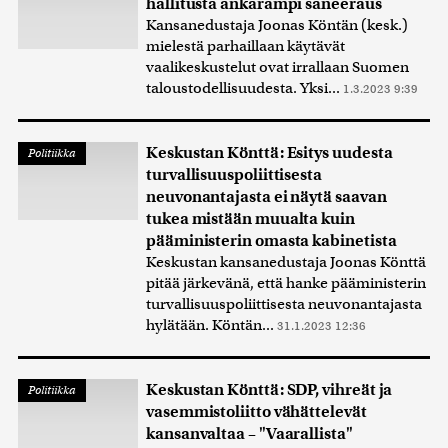
hallitusta ankarampi saneeraus
Kansanedustaja Joonas Köntän (kesk.)
mielestä parhaillaan käytävät
vaalikeskustelut ovat irrallaan Suomen
taloustodellisuudesta. Yksi...
1.3.2023 9:39
Keskustan Könttä: Esitys uudesta
Politiikka
turvallisuuspoliittisesta
neuvonantajasta ei näytä saavan
tukea mistään muualta kuin
pääministerin omasta kabinetista
Keskustan kansanedustaja Joonas Könttä
pitää järkevänä, että hanke pääministerin
turvallisuuspoliittisesta neuvonantajasta
hylätään. Köntän...
31.1.2023 12:36
Keskustan Könttä: SDP, vihreät ja
Politiikka
vasemmistoliitto vähättelevät
kansanvaltaa – "Vaarallista"