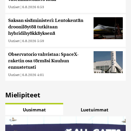
Uutiset
|
6.8.2026 6:53
Saksan sisäministeri: Lentokentän
droonilöytöä tutkitaan
hybridihyökkäyksenä
Uutiset
|
6.8.2026 5:59
Observatorio vahvistaa: SpaceX-
raketin osa törmäsi Kuuhun
ennustetusti
Uutiset
|
6.8.2026 4:01
Mielipiteet
Uusimmat
Luetuimmat