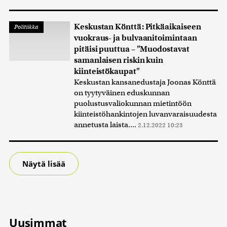
Keskustan Könttä: Pitkäaikaiseen
Politiikka
vuokraus- ja bulvaanitoimintaan
pitäisi puuttua – "Muodostavat
samanlaisen riskin kuin
kiinteistökaupat"
Keskustan kansanedustaja Joonas Könttä
on tyytyväinen eduskunnan
puolustusvaliokunnan mietintöön
kiinteistöhankintojen luvanvaraisuudesta
annetusta laista....
2.12.2022 10:23
Näytä lisää
Uusimmat