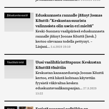
Eduskunnasta rannalle jäänyt Joonas
Eduskuntavaalit
Könttä: "Keskustan suurista
valinnoista olin usein eri mieltä"
Keski-Suomen vaalipiirissä eduskunnasta
rannalle jäänyt Joonas Könttä (kesk.)
kertoo olevansa todella pettynyt. –
Linjani...
2.4.2023 23:10
Uusi vaalihäirintätapaus: Keskustan
Vaalihäirintä
Könttää tönittiin
Keskustan kansanedustaja Joonas Könttä
kertoo, että häntä kohtaan käytettiin
fyysistä väkivaltaa kesken
eduskuntavaalikampanjan...
27.3.2023
15:22