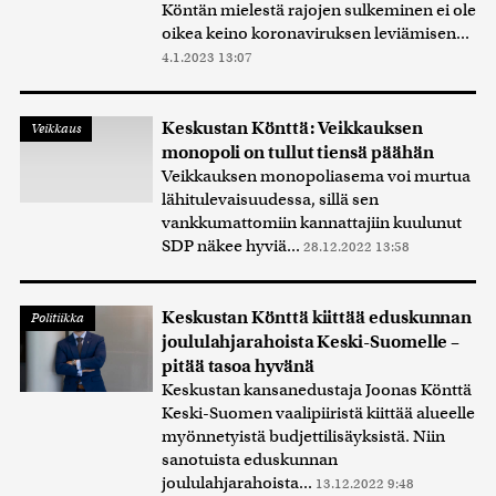
Köntän mielestä rajojen sulkeminen ei ole
oikea keino koronaviruksen leviämisen...
4.1.2023 13:07
Keskustan Könttä: Veikkauksen
Veikkaus
monopoli on tullut tiensä päähän
Veikkauksen monopoliasema voi murtua
lähitulevaisuudessa, sillä sen
vankkumattomiin kannattajiin kuulunut
SDP näkee hyviä...
28.12.2022 13:58
Keskustan Könttä kiittää eduskunnan
Politiikka
joululahjarahoista Keski-Suomelle –
pitää tasoa hyvänä
Keskustan kansanedustaja Joonas Könttä
Keski-Suomen vaalipiiristä kiittää alueelle
myönnetyistä budjettilisäyksistä. Niin
sanotuista eduskunnan
joululahjarahoista...
13.12.2022 9:48