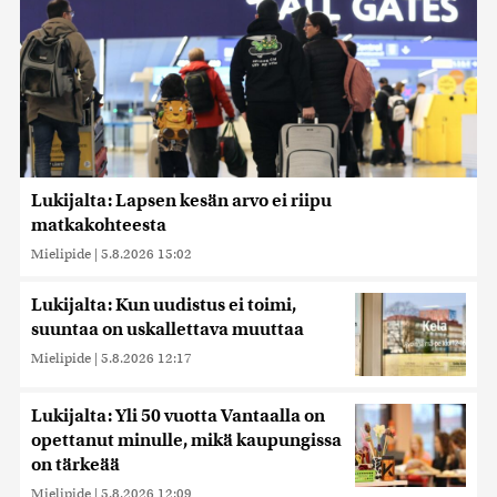
Lukijalta: Lapsen kesän arvo ei riipu
matkakohteesta
Mielipide
|
5.8.2026 15:02
Lukijalta: Kun uudistus ei toimi,
suuntaa on uskallettava muuttaa
Mielipide
|
5.8.2026 12:17
Lukijalta: Yli 50 vuotta Vantaalla on
opettanut minulle, mikä kaupungissa
on tärkeää
Mielipide
|
5.8.2026 12:09