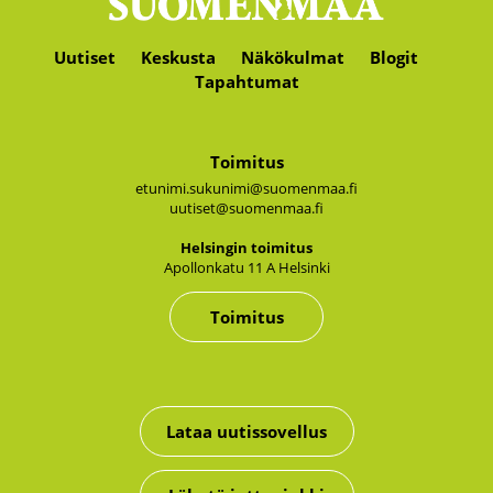
Uutiset
Keskusta
Näkökulmat
Blogit
Tapahtumat
Toimitus
etunimi.sukunimi@suomenmaa.fi
uutiset@suomenmaa.fi
Hel­sin­gin toi­mi­tus
Apol­lon­ka­tu 11 A Hel­sin­ki
Toimitus
Lataa uutissovellus