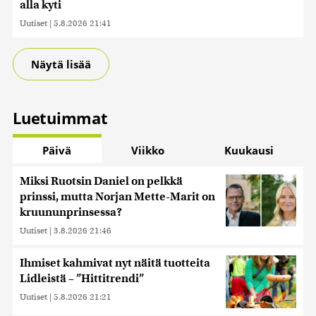
alla kyti
kerätty, kun olet käyttänyt heidän palvelujaan. Tietoja
Uutiset
|
5.8.2026 21:41
saatetaan myös siirtää ulkomaille.
Näytä lisää
Luetuimmat
Päivä
Viikko
Kuukausi
Miksi Ruotsin Daniel on pelkkä
prinssi, mutta Norjan Mette-Marit on
kruununprinsessa?
Uutiset
|
3.8.2026 21:46
Ihmiset kahmivat nyt näitä tuotteita
Lidleistä – ”Hittitrendi”
Uutiset
|
5.8.2026 21:21