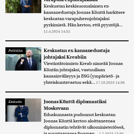
Keskustan keskisuomalainen ex-
kansanedustaja Joonas Könttä harkitsee
keskustan varapuheenjohtajaksi
pyrkimistä. Hän kertoo, että pyyntöjä...
11.4.2024 14:52
Keskustan ex-kansanedustaja
Politiikka
johtajaksi Kreabiin
Viestintätoimisto Kreab nimeää Joonas
Köntän johtajaksi, vastuullaan
kansainvälisyys ja ESG (ympäristö- ja
yhteiskuntavastuu sekä...
17.10.2023 14:36
Joonas Könttä diplomaatiksi
Keskusta
Moskovaan
Eduskunnasta pudonnut keskustan
Joonas Könttä kertoo aloittaneensa
diplomaatin tehtävät ulkoministeriössä,
ja suuntaavansa Suomen...
1.5.2023 12:30