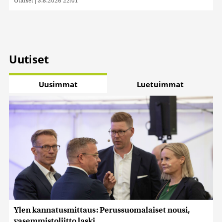
Uutiset
|
5.8.2026 22:01
Uutiset
Uusimmat
Luetuimmat
Ylen kannatusmittaus: Perussuomalaiset nousi,
vasemmistoliitto laski