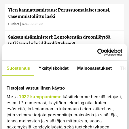
Ylen kannatusmittaus: Perussuomalaiset nousi,
vasemmistoliitto laski
Uutiset
|
6.8.2026 6:53
Saksan sisäministeri: Lentokentän droonilöytöä
tutkitaan hybridihyökkäyksenä
Uutiset
|
6.8.2026 5:59
Observatorio vahvistaa: SpaceX-raketin osa törmäsi
Suostumus
Yksityiskohdat
Mainosasetukset
Tiet
Kuuhun ennustetusti
Uutiset
|
6.8.2026 4:01
Tietojesi vastuullinen käyttö
Kuin kauhuelokuvasta – Oletko kuullut
Me ja
1022 kumppanimme
käsittelemme henkilötietojasi,
Etelämantereen Veriputouksesta?
esim. IP-numeroasi, käyttäen teknologioita, kuten
Uutiset
|
5.8.2026 23:00
evästeitä, tallentamaan ja lukemaan tietoa laitteeltasi,
jotta voimme tarjota personoituja mainoksia ja sisältöjä,
Tiedätkö milloin ja miksi Suomessa oli aivan oma
tehdä mainosten ja sisältöjen mittauksia, saada
kalenteri?
näkemyksiä kohdeyleisöstä sekä tuotekehitykseen