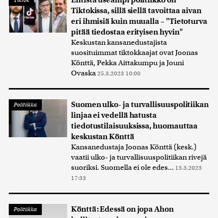
Entistä useampi politiikko on
Tiktok
Tiktokissa, sillä siellä tavoittaa aivan
eri ihmisiä kuin muualla – "Tietoturva
pitää tiedostaa erityisen hyvin"
Keskustan kansanedustajista
suosituimmat tiktokkaajat ovat Joonas
Könttä, Pekka Aittakumpu ja Jouni
Ovaska
25.3.2023 10:00
Suomen ulko- ja turvallisuuspolitiikan
Politiikka
linjaa ei vedellä hatusta
tiedotustilaisuuksissa, huomauttaa
keskustan Könttä
Kansanedustaja Joonas Könttä (kesk.)
vaatii ulko- ja turvallisuuspolitiikan rivejä
suoriksi. Suomella ei ole edes...
13.3.2023
17:33
Könttä: Edessä on jopa Ahon
Politiikka