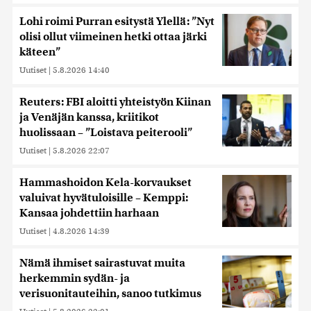
Lohi roimi Purran esitystä Ylellä: ”Nyt
olisi ollut viimeinen hetki ottaa järki
käteen”
Uutiset
|
5.8.2026 14:40
Reuters: FBI aloitti yhteistyön Kiinan
ja Venäjän kanssa, kriitikot
huolissaan – ”Loistava peiterooli”
Uutiset
|
5.8.2026 22:07
Hammashoidon Kela-korvaukset
valuivat hyvätuloisille – Kemppi:
Kansaa johdettiin harhaan
Uutiset
|
4.8.2026 14:39
Nämä ihmiset sairastuvat muita
herkemmin sydän- ja
verisuonitauteihin, sanoo tutkimus