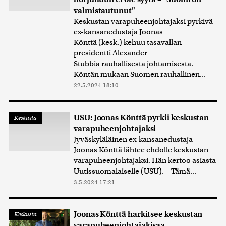
valmistautunut"
Keskustan varapuheenjohtajaksi pyrkivä
ex-kansanedustaja Joonas
Könttä (kesk.) kehuu tasavallan
presidentti Alexander
Stubbia rauhallisesta johtamisesta.
Köntän mukaan Suomen rauhallinen...
22.5.2024 18:10
USU: Joonas Könttä pyrkii keskustan
Keskusta
varapuheenjohtajaksi
Jyväskyläläinen ex-kansanedustaja
Joonas Könttä lähtee ehdolle keskustan
varapuheenjohtajaksi. Hän kertoo asiasta
Uutissuomalaiselle (USU). – Tämä...
3.5.2024 17:21
Joonas Könttä harkitsee keskustan
Keskusta
varapuheenjohtajakisaa