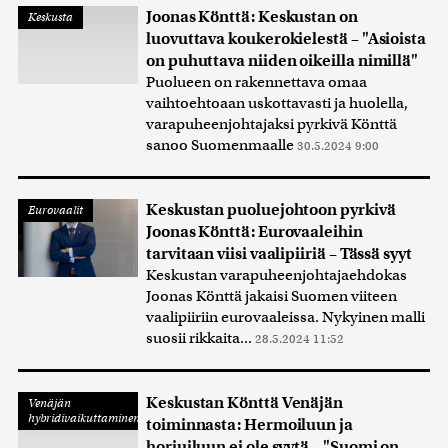
Joonas Könttä: Keskustan on
Keskusta
luovuttava koukerokielestä – "Asioista
on puhuttava niiden oikeilla nimillä"
Puolueen on rakennettava omaa
vaihtoehtoaan uskottavasti ja huolella,
varapuheenjohtajaksi pyrkivä Könttä
sanoo Suomenmaalle
30.5.2024 9:00
Keskustan puoluejohtoon pyrkivä
Eurovaalit
Joonas Könttä: Eurovaaleihin
tarvitaan viisi vaalipiiriä – Tässä syyt
Keskustan varapuheenjohtajaehdokas
Joonas Könttä jakaisi Suomen viiteen
vaalipiiriin eurovaaleissa. Nykyinen malli
suosii rikkaita...
28.5.2024 11:52
Keskustan Könttä Venäjän
Venäjän
hybridivaikuttaminen
toiminnasta: Hermoiluun ja
horjuiluun ei ole syytä – "Suomi on