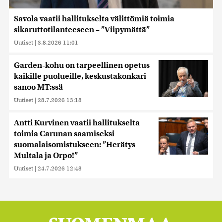
Savola vaatii hallitukselta välittömiä toimia
sikaruttotilanteeseen – ”Viipymättä”
Uutiset
|
3.8.2026 11:01
Garden-kohu on tarpeellinen opetus
kaikille puolueille, keskustakonkari
sanoo MT:ssä
Uutiset
|
28.7.2026 13:18
Antti Kurvinen vaatii hallitukselta
toimia Carunan saamiseksi
suomalaisomistukseen: ”Herätys
Multala ja Orpo!”
Uutiset
|
24.7.2026 12:48