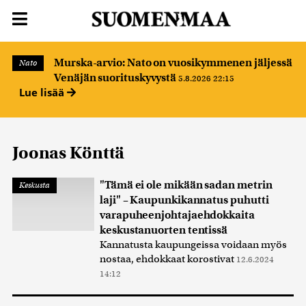
Murska-arvio: Nato on vuosikymmenen jäljessä
Nato
Venäjän suorituskyvystä
5.8.2026 22:15
Lue lisää
Joonas Könttä
"Tämä ei ole mikään sadan metrin
Keskusta
laji" – Kaupunkikannatus puhutti
varapuheenjohtajaehdokkaita
keskustanuorten tentissä
Kannatusta kaupungeissa voidaan myös
nostaa, ehdokkaat korostivat
12.6.2024
14:12