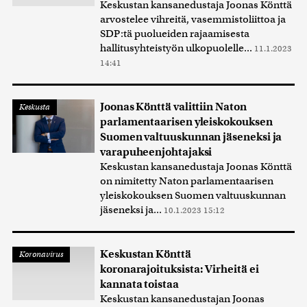
Keskustan kansanedustaja Joonas Könttä
arvostelee vihreitä, vasemmistoliittoa ja
SDP:tä puolueiden rajaamisesta
hallitusyhteistyön ulkopuolelle...
11.1.2023
14:41
Joonas Könttä valittiin Naton
Keskusta
parlamentaarisen yleiskokouksen
Suomen valtuuskunnan jäseneksi ja
varapuheenjohtajaksi
Keskustan kansanedustaja Joonas Könttä
on nimitetty Naton parlamentaarisen
yleiskokouksen Suomen valtuuskunnan
jäseneksi ja...
10.1.2023 15:12
Keskustan Könttä
Koronavirus
koronarajoituksista: Virheitä ei
kannata toistaa
Keskustan kansanedustajan Joonas