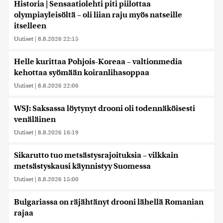
Historia | Sensaatiolehti piti piilottaa
olympiayleisöltä – oli liian raju myös natseille
itselleen
Uutiset
|
8.8.2026 22:15
Helle kurittaa Pohjois-Koreaa – valtionmedia
kehottaa syömään koiranlihasoppaa
Uutiset
|
8.8.2026 22:06
WSJ: Saksassa löytynyt drooni oli todennäköisesti
venäläinen
Uutiset
|
8.8.2026 16:19
Sikarutto tuo metsästysrajoituksia – vilkkain
metsästyskausi käynnistyy Suomessa
Uutiset
|
8.8.2026 15:00
Bulgariassa on räjähtänyt drooni lähellä Romanian
rajaa