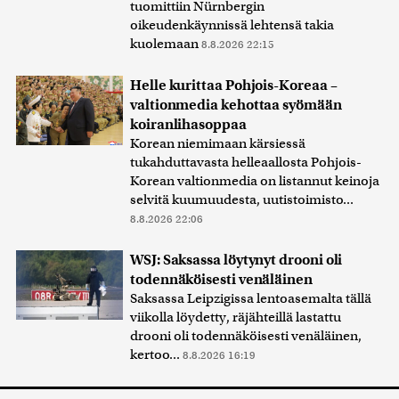
tuomittiin Nürnbergin
oikeudenkäynnissä lehtensä takia
kuolemaan
8.8.2026 22:15
Helle kurittaa Pohjois-Koreaa –
valtionmedia kehottaa syömään
koiranlihasoppaa
Korean niemimaan kärsiessä
tukahduttavasta helleaallosta Pohjois-
Korean valtionmedia on listannut keinoja
selvitä kuumuudesta, uutistoimisto...
8.8.2026 22:06
WSJ: Saksassa löytynyt drooni oli
todennäköisesti venäläinen
Saksassa Leipzigissa lentoasemalta tällä
viikolla löydetty, räjähteillä lastattu
drooni oli todennäköisesti venäläinen,
kertoo...
8.8.2026 16:19