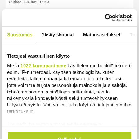
Uutiset
|
8.8.2026 14:40
HS: Kaikkonen puoluejohtajien ykkönen
Uutiset
|
8.8.2026 13:09
Suostumus
Yksityiskohdat
Mainosasetukset
Tiet
Ursa on myynyt ennätysmäärän pimennyslaseja
auringonpimennyksen edellä
Uutiset
|
8.8.2026 11:31
Tietojesi vastuullinen käyttö
Me ja
1022 kumppanimme
käsittelemme henkilötietojasi,
Suomessa näkyy keskiviikkona osittainen
esim. IP-numeroasi, käyttäen teknologioita, kuten
auringonpimennys
evästeitä, tallentamaan ja lukemaan tietoa laitteeltasi,
Uutiset
|
8.8.2026 11:30
jotta voimme tarjota personoituja mainoksia ja sisältöjä,
tehdä mainosten ja sisältöjen mittauksia, saada
Ensi viikolla Suomesta pääsee junalla
näkemyksiä kohdeyleisöstä sekä tuotekehitykseen
Haaparantaan, mutta matka taitetaan kuivin suin
liittyvistä syistä. Voit valita, kuka käyttää tietojasi ja mihin
tarkoituksiin.
Uutiset
|
8.8.2026 10:44
Jos sallit, haluamme myös tehdä seuraavia:
”Se tuntuu maailmanlopulta” – Täydellinen
Kerätä tietoja maantieteellisestä sijainnistasi,
auringonpimennys kiehtoo turisteja ja paljastaa
mahdollisesti muutaman metrin tarkkuudella