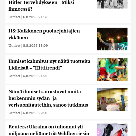
Hitler-tervehdykseen – Miksi
ihmeessä?
Uutiset
|
6.8.2026 21:31
HS: Kaikkonen puoluejohtajien
ykkönen
Uutiset
|
8.8.2026 13:09
Ihmiset kahmivat nyt näitä tuotteita
Lidleistä – ”Hittitrendi”
Uutiset
|
5.8.2026 21:21
Nämä ihmiset sairastuvat muita
herkemmin sydän- ja
verisuonitauteihin, sanoo tutkimus
Uutiset
|
5.8.2026 22:01
Reuters: Ukraina on tuhonnut yli
miljoona neliömetriä Wildberriesin