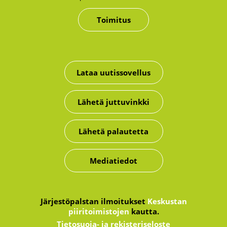
Toimitus
Lataa uutissovellus
Lähetä juttuvinkki
Lähetä palautetta
Mediatiedot
Järjestöpalstan ilmoitukset
Keskustan
piiritoimistojen
kautta.
Tietosuoja- ja rekisteriseloste