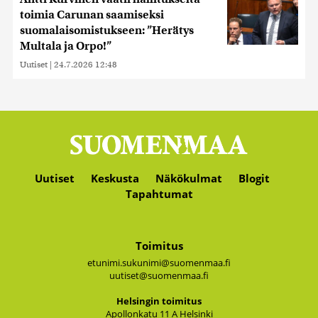
toimia Carunan saamiseksi
suomalaisomistukseen: ”Herätys
Multala ja Orpo!”
Uutiset
|
24.7.2026 12:48
Uutiset
Keskusta
Näkökulmat
Blogit
Tapahtumat
Toimitus
etunimi.sukunimi@suomenmaa.fi
uutiset@suomenmaa.fi
Hel­sin­gin toi­mi­tus
Apol­lon­ka­tu 11 A Hel­sin­ki