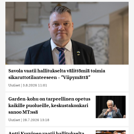
Savola vaatii hallitukselta välittömiä toimia
sikaruttotilanteeseen – ”Viipymättä”
Uutiset
|
3.8.2026 11:01
Garden-kohu on tarpeellinen opetus
kaikille puolueille, keskustakonkari
sanoo MT:ssä
Uutiset
|
28.7.2026 13:18
Antti Kurvinen vaatii hallitukselta