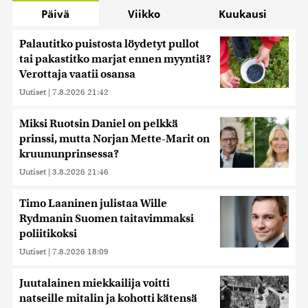
Päivä
Viikko
Kuukausi
Palautitko puistosta löydetyt pullot
tai pakastitko marjat ennen myyntiä?
Verottaja vaatii osansa
Uutiset
|
7.8.2026 21:42
Miksi Ruotsin Daniel on pelkkä
prinssi, mutta Norjan Mette-Marit on
kruununprinsessa?
Uutiset
|
3.8.2026 21:46
Timo Laaninen julistaa Wille
Rydmanin Suomen taitavimmaksi
poliitikoksi
Uutiset
|
7.8.2026 18:09
Juutalainen miekkailija voitti
natseille mitalin ja kohotti kätensä