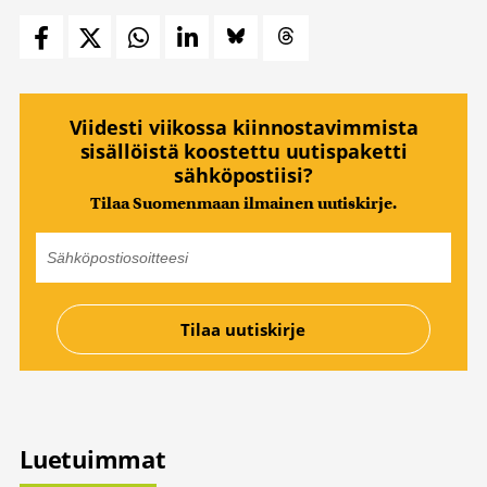
Viidesti viikossa kiinnostavimmista
sisällöistä koostettu uutispaketti
sähköpostiisi?
Tilaa Suomenmaan ilmainen uutiskirje.
Luetuimmat