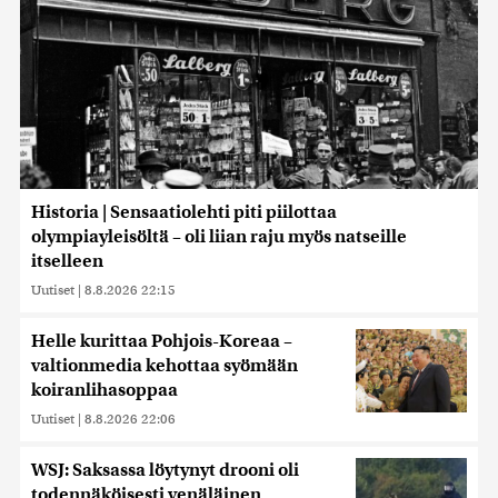
Historia | Sensaatiolehti piti piilottaa
olympiayleisöltä – oli liian raju myös natseille
itselleen
Uutiset
|
8.8.2026 22:15
Helle kurittaa Pohjois-Koreaa –
valtionmedia kehottaa syömään
koiranlihasoppaa
Uutiset
|
8.8.2026 22:06
WSJ: Saksassa löytynyt drooni oli
todennäköisesti venäläinen