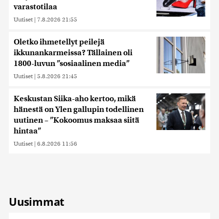
varastotilaa
Uutiset
|
7.8.2026 21:55
Oletko ihmetellyt peilejä
ikkunankarmeissa? Tällainen oli
1800-luvun ”sosiaalinen media”
Uutiset
|
5.8.2026 21:45
Keskustan Siika-aho kertoo, mikä
hänestä on Ylen gallupin todellinen
uutinen – ”Kokoomus maksaa siitä
hintaa”
Uutiset
|
6.8.2026 11:56
Uusimmat