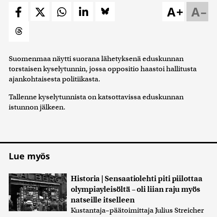
A+
A–
Suomenmaa näytti suorana lähetyksenä eduskunnan
torstaisen kyselytunnin, jossa oppositio haastoi hallitusta
ajankohtaisesta politiikasta.
Tallenne kyselytunnista on katsottavissa eduskunnan
istunnon jälkeen.
Lue myös
Historia | Sensaatiolehti piti piilottaa
olympiayleisöltä – oli liian raju myös
natseille itselleen
Kustantaja–päätoimittaja Julius Streicher