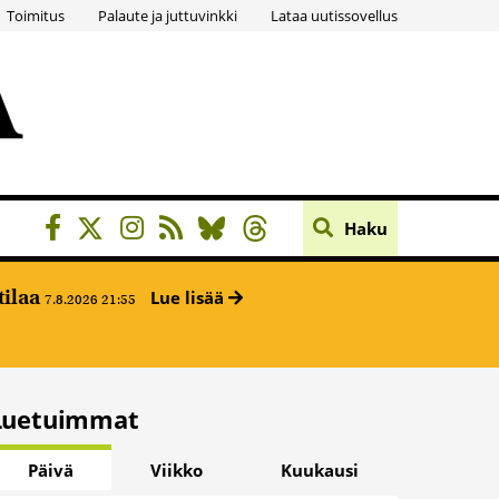
Toimitus
Palaute ja juttuvinkki
Lataa uutissovellus
Haku
tilaa
Lue lisää
7.8.2026 21:55
Luetuimmat
Päivä
Viikko
Kuukausi