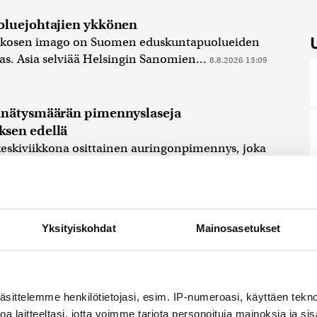
oluejohtajien ykkönen
ikkosen imago on Suomen eduskuntapuolueiden
as. Asia selviää Helsingin Sanomien...
8.8.2026 13:09
nnätysmäärän pimennyslaseja
sen edellä
skiviikkona osittainen auringonpimennys, joka
san auringosta
8.8.2026 11:31
skiviikkona osittainen auringonpimennys
si viikon keskiviikkona osittainen
Yksityiskohdat
Mainosasetukset
rtoo Tähtitieteellinen yhdistys Ursa. Ursan
.
8.8.2026 11:30
äsittelemme henkilötietojasi, esim. IP-numeroasi, käyttäen teknol
a laitteeltasi, jotta voimme tarjota personoituja mainoksia ja sis