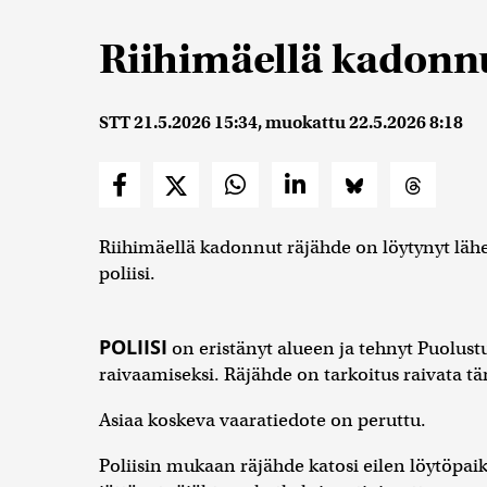
Riihimäellä kadonnu
STT
21.5.2026 15:34
, muokattu
22.5.2026 8:18
Riihimäellä kadonnut räjähde on löytynyt lähe
poliisi.
POLIISI
on eristänyt alueen ja tehnyt Puolus
raivaamiseksi. Räjähde on tarkoitus raivata t
Asiaa koskeva vaaratiedote on peruttu.
Poliisin mukaan räjähde katosi eilen löytöpaika