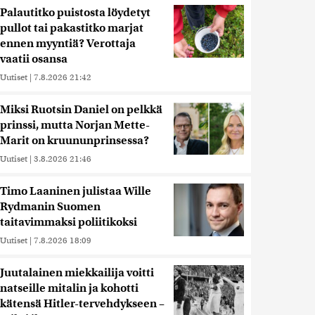
Palautitko puistosta löydetyt
pullot tai pakastitko marjat
ennen myyntiä? Verottaja
vaatii osansa
Uutiset
|
7.8.2026 21:42
Miksi Ruotsin Daniel on pelkkä
prinssi, mutta Norjan Mette-
Marit on kruununprinsessa?
Uutiset
|
3.8.2026 21:46
Timo Laaninen julistaa Wille
Rydmanin Suomen
taitavimmaksi poliitikoksi
Uutiset
|
7.8.2026 18:09
Juutalainen miekkailija voitti
natseille mitalin ja kohotti
kätensä Hitler-tervehdykseen –