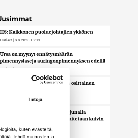
Uusimmat
HS: Kaikkonen puoluejohtajien ykkönen
Uutiset
|
8.8.2026 13:09
Ursa on myynyt ennätysmäärän
pimennyslaseja auringonpimennyksen edellä
Uutiset
|
8.8.2026 11:31
Suomessa näkyy keskiviikkona osittainen
auringonpimennys
Uutiset
|
8.8.2026 11:30
Tietoja
Ensi viikolla Suomesta pääsee junalla
Haaparantaan, mutta matka taitetaan kuivin
suin
ogioita, kuten evästeitä,
Uutiset
|
8.8.2026 10:44
ältöjä, tehdä mainosten ja