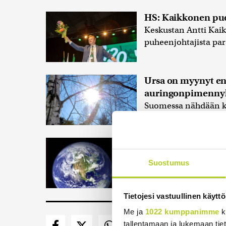
HS: Kaikkonen pu
Keskustan Antti Ka
puheenjohtajista par
Ursa on myynyt e
auringonpimennyk
Suomessa nähdään ke
peittää suurimman o
Suomessa näkyy ke
Suomessa nähdään en
Suostumus
auringonpimennys, ke
mukaan pimennys..
Tietojesi vastuullinen käyttö
Me ja
1022 kumppanimme
k
tallentamaan ja lukemaan tieto