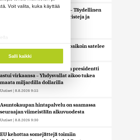
ä. Voit valita, kuka käyttää
”Se tuntuu maailmanlopulta” – Täydellinen
auringonpimennys kiehtoo turisteja ja
paljastaa uutta tutkijoille
Uutiset
|
8.8.2026 10:30
ella
ostaminen)
Tänään on pääosin poutaista, paikoin satelee
ossa
. Voit muuttaa
Uutiset
|
8.8.2026 10:00
Salli kaikki
Kolumbian uusi oikeistolainen presidentti
astui virkaansa – Yhdysvallat aikoo tukea
 ominaisuuksien tukemiseen
maata miljardilla dollarilla
tiikka-alan
Uutiset
|
8.8.2026 9:55
ietoja muihin tietoihin, joita
 myös siirtää ulkomaille.
Asuntokaupan hintapalvelu on saamassa
seuraajan viimeistään alkuvuodesta
Uutiset
|
8.8.2026 9:30
EU kehottaa somejättejä toimiin