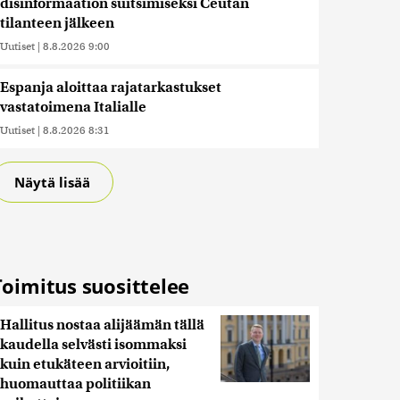
disinformaation suitsimiseksi Ceutan
tilanteen jälkeen
Uutiset
|
8.8.2026 9:00
Espanja aloittaa rajatarkastukset
vastatoimena Italialle
Uutiset
|
8.8.2026 8:31
Näytä lisää
Toimitus suosittelee
Hallitus nostaa alijäämän tällä
kaudella selvästi isommaksi
kuin etukäteen arvioitiin,
huomauttaa politiikan