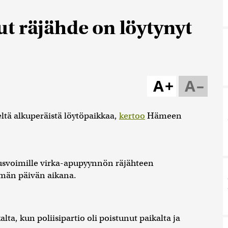
t räjähde on löytynyt
A+
A–
ltä alkuperäistä löytöpaikkaa,
kertoo
Hämeen
tusvoimille virka-apupyynnön räjähteen
ämän päivän aikana.
lta, kun poliisipartio oli poistunut paikalta ja