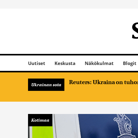
Uutiset
Keskusta
Näkökulmat
Blogit
Reuters: Ukraina on tuhon
Ukrainan sota
Kotimaa