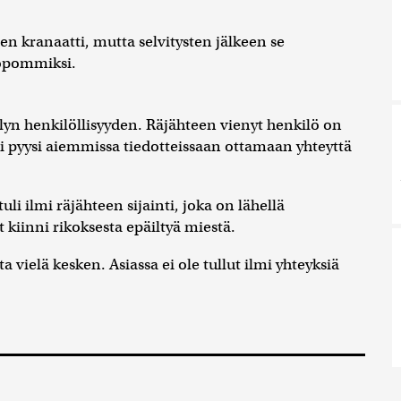
n kranaatti, mutta selvitysten jälkeen se
lopommiksi.
llyn henkilöllisyyden. Räjähteen vienyt henkilö on
si pyysi aiemmissa tiedotteissaan ottamaan yhteyttä
li ilmi räjähteen sijainti, joka on lähellä
t kiinni rikoksesta epäiltyä miestä.
 vielä kesken. Asiassa ei ole tullut ilmi yhteyksiä