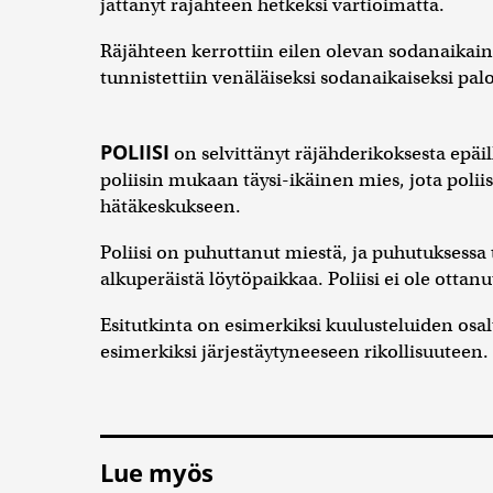
jättänyt räjähteen hetkeksi vartioimatta.
Räjähteen kerrottiin eilen olevan sodanaikaine
tunnistettiin venäläiseksi sodanaikaiseksi pa
POLIISI
on selvittänyt räjähderikoksesta epäi
poliisin mukaan täysi-ikäinen mies, jota polii
hätäkeskukseen.
Poliisi on puhuttanut miestä, ja puhutuksessa tu
alkuperäistä löytöpaikkaa. Poliisi ei ole ottanu
Esitutkinta on esimerkiksi kuulusteluiden osalta
esimerkiksi järjestäytyneeseen rikollisuuteen.
Lue myös