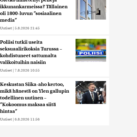
Oletko ihmetellyt peilejä
ikkunankarmeissa? Tällainen
oli 1800-luvun ”sosiaalinen
media”
Uutiset
|
5.8.2026 21:45
Poliisi tutkii useita
seksuaalirikoksia Turussa –
kohdistuneet sattumalta
valikoituihin naisiin
Uutiset
|
7.8.2026 10:55
Keskustan Siika-aho kertoo,
mikä hänestä on Ylen gallupin
todellinen uutinen –
”Kokoomus maksaa siitä
hintaa”
Uutiset
|
6.8.2026 11:56