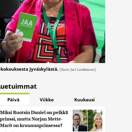
ekokouksesta Jyväskylästä.
(Kuva: Jari Laukkanen)
Luetuimmat
Päivä
Viikko
Kuukausi
Miksi Ruotsin Daniel on pelkkä
prinssi, mutta Norjan Mette-
Marit on kruununprinsessa?