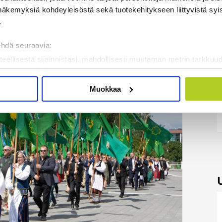
näkemyksiä kohdeyleisöstä sekä tuotekehitykseen liittyvistä syist
.
ehdä seuraavia:
teellisestä sijainnistasi, mahdollisesti muutaman metrin tarkkuud
kannaamalla sen ominaispiirteitä aktiivisesti (sormenjäljen muod
tietojasi käsitellään ja miten voit määrittää asetuksesi
tiedot-osi
Muokkaa
sen milloin vain evästeilmoituksessa.
mme sisällön ja mainosten räätälöimiseen, sosiaalisen median
iseen. Lisäksi jaamme sosiaalisen median, mainosalan ja analy
, miten käytät sivustoamme. Kumppanimme voivat yhdistää näitä t
on kerätty, kun olet käyttänyt heidän palvelujaan. Tietoja saatetaan