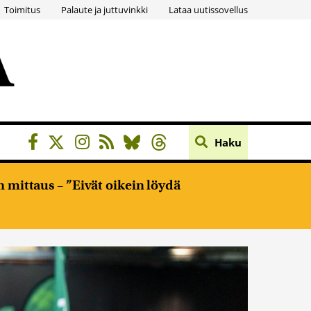
Toimitus
Palaute ja juttuvinkki
Lataa uutissovellus
Haku
 mittaus – ”Eivät oikein löydä