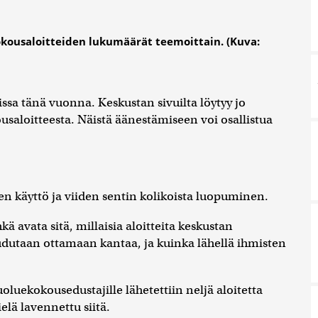
kousaloitteiden lukumäärät teemoittain. (Kuva:
sa tänä vuonna. Keskustan sivuilta löytyy jo
aloitteesta. Näistä äänestämiseen voi osallistua
tien käyttö ja viiden sentin kolikoista luopuminen.
ä avata sitä, millaisia aloitteita keskustan
oudutaan ottamaan kantaa, ja kuinka lähellä ihmisten
puoluekokousedustajille lähetettiin neljä aloitetta
lä lavennettu siitä.