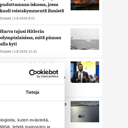
pudottamaan iskussa, jossa
kuoli toistakymmentä ihmistä
Uutiset
|
5.8.2026 9:21
Harva tajusi Hitlerin
olympialaisissa, mitä pinnan
alla kyti
Uutiset
|
5.8.2026 21:41
Reuters: FBI aloitti yhteistyön
Kiinan ja Venäjän kanssa,
kriitikot huolissaan – ”Loistava
peiterooli”
Uutiset
|
5.8.2026 22:07
Tietoja
Kuin kauhuelokuvasta – Oletko
kuullut Etelämantereen
Veriputouksesta?
ogioita, kuten evästeitä,
Uutiset
|
5.8.2026 23:00
ältöjä, tehdä mainosten ja