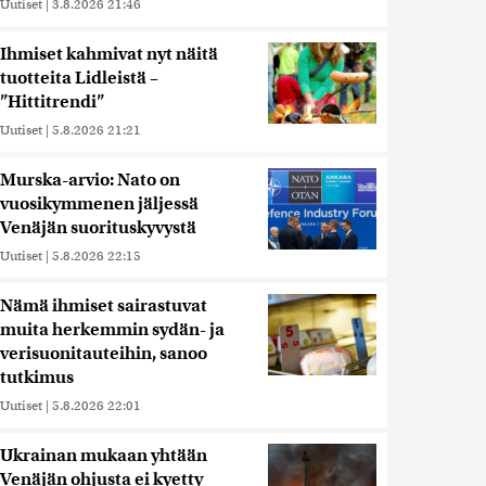
Uutiset
|
3.8.2026 21:46
Ihmiset kahmivat nyt näitä
tuotteita Lidleistä –
”Hittitrendi”
Uutiset
|
5.8.2026 21:21
Murska-arvio: Nato on
vuosikymmenen jäljessä
Venäjän suorituskyvystä
Uutiset
|
5.8.2026 22:15
Nämä ihmiset sairastuvat
muita herkemmin sydän- ja
verisuonitauteihin, sanoo
tutkimus
Uutiset
|
5.8.2026 22:01
Ukrainan mukaan yhtään
Venäjän ohjusta ei kyetty