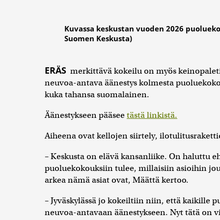
Kuvassa keskustan vuoden 2026 puolueko
Suomen Keskusta)
ERÄS
merkittävä kokeilu on myös keinopaletis
neuvoa-antava äänestys kolmesta puoluekokous
kuka tahansa suomalainen.
Äänestykseen pääsee
tästä linkistä.
Aiheena ovat kellojen siirtely, ilotulitusraket
– Keskusta on elävä kansanliike. On haluttu ehk
puoluekokouksiin tulee, millaisiin asioihin j
arkea nämä asiat ovat, Määttä kertoo.
– Jyväskylässä jo kokeiltiin niin, että kaikille 
neuvoa-antavaan äänestykseen. Nyt tätä on vie