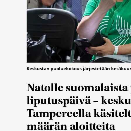
Keskustan puoluekokous järjestetään kesäkuun
Natolle suomalaista
liputuspäivä – kesku
Tampereella käsitel
määrän aloitteita