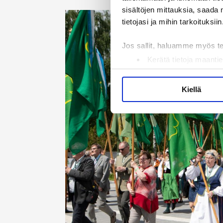
sisältöjen mittauksia, saada 
tietojasi ja mihin tarkoituksiin
Jos sallit, haluamme myös t
Kerätä tietoja maantie
Tunnistaa laitteesi s
Lue lisää siitä, miten henkilö
Kiellä
suostumustasi tai peruuttaa 
Käytämme evästeitä tarjoama
ja kävijämäärämme analysoim
kumppaneillemme tietoja siitä
olet antanut heille tai joita 