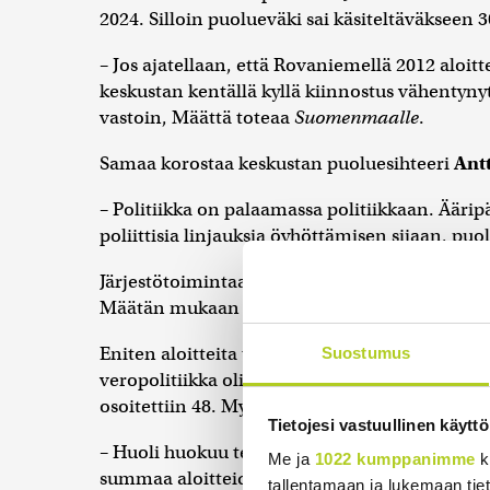
2024. Silloin puolueväki sai käsiteltäväkseen 3
– Jos ajatellaan, että Rovaniemellä 2012 aloitt
keskustan kentällä kyllä kiinnostus vähentynyt
vastoin, Määttä toteaa
Suomenmaalle
.
Samaa korostaa keskustan puoluesihteeri
Antt
– Politiikka on palaamassa politiikkaan. Äärip
poliittisia linjauksia öyhöttämisen sijaan, puo
Järjestötoimintaan, viestintään ja poliittiseen 
Määtän mukaan tavallista vähemmän. Tämä vain
Eniten aloitteita tuli liittyen sosiaali- ja terv
Suostumus
veropolitiikka oli toiseksi suosituin aihealue, 
osoitettiin 48. Myös sosiaaliturva, etuudet ja p
Tietojesi vastuullinen käyttö
– Huoli huokuu terveyspalveluiden tulevaisu
Me ja
1022 kumppanimme
k
summaa aloitteiden yleisimpiä sisältöjä.
tallentamaan ja lukemaan tieto