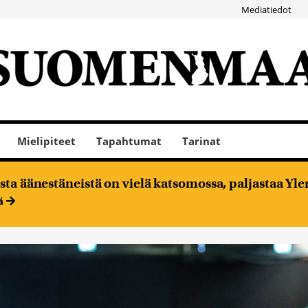
Mediatiedot
Mielipiteet
Tapahtumat
Tarinat
ta äänestäneistä on vielä katsomossa, paljastaa Ylen
ää