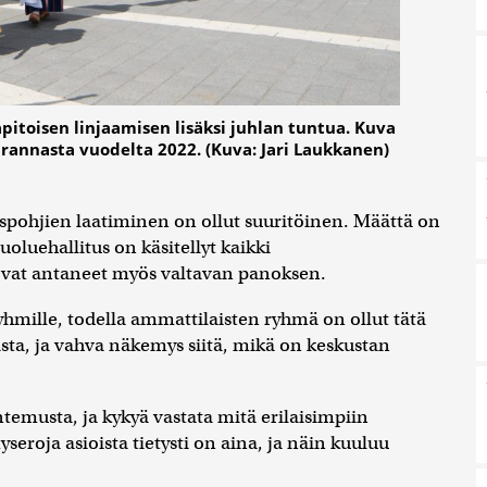
pitoisen linjaamisen lisäksi juhlan tuntua. Kuva
annasta vuodelta 2022. (Kuva: Jari Laukkanen)
uspohjien laatiminen on ollut suuritöinen. Määttä on
oluehallitus on käsitellyt kaikki
ovat antaneet myös valtavan panoksen.
ryhmille, todella ammattilaisten ryhmä on ollut tätä
ista, ja vahva näkemys siitä, mikä on keskustan
emusta, ja kykyä vastata mitä erilaisimpiin
yseroja asioista tietysti on aina, ja näin kuuluu