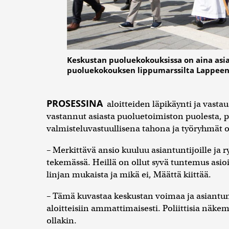
Keskustan puoluekokouksissa on aina asia
puoluekokouksen lippumarssilta Lappeenr
PROSESSINA
aloitteiden läpikäynti ja vasta
vastannut asiasta puoluetoimiston puolesta, pu
valmisteluvastuullisena tahona ja työryhmät 
– Merkittävä ansio kuuluu asiantuntijoille ja 
tekemässä. Heillä on ollut syvä tuntemus asio
linjan mukaista ja mikä ei, Määttä kiittää.
– Tämä kuvastaa keskustan voimaa ja asiantunt
aloitteisiin ammattimaisesti. Poliittisia näkem
ollakin.