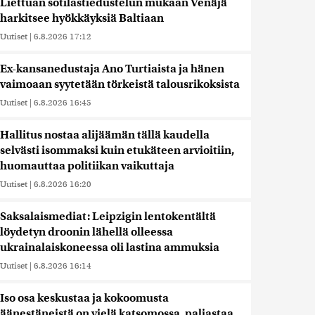
Liettuan sotilastiedustelun mukaan Venäjä
harkitsee hyökkäyksiä Baltiaan
Uutiset
|
6.8.2026 17:12
Ex-kansanedustaja Ano Turtiaista ja hänen
vaimoaan syytetään törkeistä talousrikoksista
Uutiset
|
6.8.2026 16:45
Hallitus nostaa alijäämän tällä kaudella
selvästi isommaksi kuin etukäteen arvioitiin,
huomauttaa politiikan vaikuttaja
Uutiset
|
6.8.2026 16:20
Saksalaismediat: Leipzigin lentokentältä
löydetyn droonin lähellä olleessa
ukrainalaiskoneessa oli lastina ammuksia
Uutiset
|
6.8.2026 16:14
Iso osa keskustaa ja kokoomusta
äänestäneistä on vielä katsomossa, paljastaa