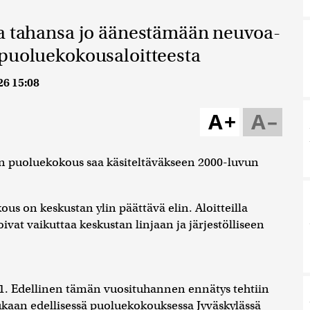
ka tahansa jo äänestämään neuvoa-
 puoluekokousaloitteesta
26 15:08
A+
A–
n puoluekokous saa käsiteltäväkseen 2000-luvun
 on keskustan ylin päättävä elin. Aloitteilla
voivat vaikuttaa keskustan linjaan ja järjestölliseen
. Edellinen tämän vuosituhannen ennätys tehtiin
aan edellisessä puoluekokouksessa Jyväskylässä