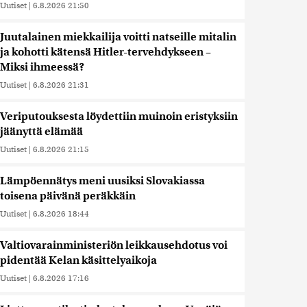
Uutiset
|
6.8.2026 21:50
Juutalainen miekkailija voitti natseille mitalin
ja kohotti kätensä Hitler-tervehdykseen –
Miksi ihmeessä?
Uutiset
|
6.8.2026 21:31
Veriputouksesta löydettiin muinoin eristyksiin
jäänyttä elämää
Uutiset
|
6.8.2026 21:15
Lämpöennätys meni uusiksi Slovakiassa
toisena päivänä peräkkäin
Uutiset
|
6.8.2026 18:44
Valtiovarainministeriön leikkausehdotus voi
pidentää Kelan käsittelyaikoja
Uutiset
|
6.8.2026 17:16