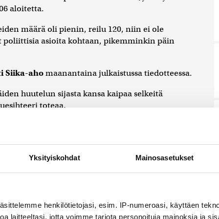
06 aloitetta.
eiden määrä oli pienin, reilu 120, niin ei ole
 poliittisia asioita kohtaan, pikemminkin päin
i Siika-aho
maanantaina julkaistussa tiedotteessa.
äiden huutelun sijasta kansa kaipaa selkeitä
luesihteeri toteaa.
toimintaan liittyviä aloitteita tuli viestintäpäällikkö
 korostaa poliittisten sisältöjen suurta määrää.
eyspalveluihin sekä hyvinvointialueisiin, 64. Talous- ja
Yksityiskohdat
Mainosasetukset
näihin liittyviä aloitteita puoluekokoukselle
erhepolitiikka -teema oli suosittu 38 aloitteella.
udesta ja Suomen talouden kantokyvystä, Määttä
äsittelemme henkilötietojasi, esim. IP-numeroasi, käyttäen teknol
a laitteeltasi, jotta voimme tarjota personoituja mainoksia ja sis