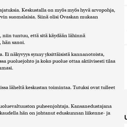
 ajatuksia. Keskustalla on myös myös hyvä arvopohja,
 hyvin suomalaisia. Siinä olisi Ovaskan mukaan
n, niin tuntuu, että sitä käydään lähinnä
, hän sanoi.
aa. Ei näkyvyys synny yksittäisistä kannanotoista,
ossa puoluejohto ja koko puolue ottaa aktiivisesti tilaa
mmasi.
ssa läheltä keskustan toimintaa. Tutuksi ovat tulleet
puoluevaltuuston puheenjohtaja. Kansanedustajana
ikaudella hän on johtanut eduskunnan liikenne- ja