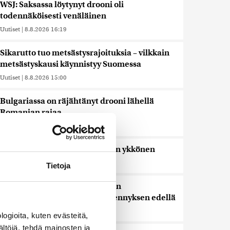
WSJ: Saksassa löytynyt drooni oli
todennäköisesti venäläinen
Uutiset
|
8.8.2026 16:19
Sikarutto tuo metsästysrajoituksia – vilkkain
metsästyskausi käynnistyy Suomessa
Uutiset
|
8.8.2026 15:00
Bulgariassa on räjähtänyt drooni lähellä
Romanian rajaa
Uutiset
|
8.8.2026 14:40
HS: Kaikkonen puoluejohtajien ykkönen
Uutiset
|
8.8.2026 13:09
Tietoja
Ursa on myynyt ennätysmäärän
pimennyslaseja auringonpimennyksen edellä
Uutiset
|
8.8.2026 11:31
ogioita, kuten evästeitä,
ältöjä, tehdä mainosten ja