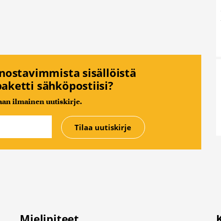
nnostavimmista sisällöistä
aketti sähköpostiisi?
n ilmainen uutiskirje.
Mielipiteet