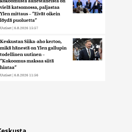
kokoomusta äänestäneistä on
vielä katsomossa, paljastaa
Ylen mittaus – ”Eivät oikein
löydä puoluetta”
Uutiset
|
6.8.2026 15:57
Keskustan Siika-aho kertoo,
mikä hänestä on Ylen gallupin
todellinen uutinen –
”Kokoomus maksaa siitä
hintaa”
Uutiset
|
6.8.2026 11:56
Keskusta