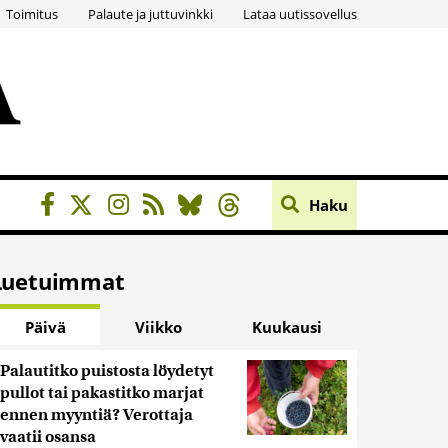
Toimitus
Palaute ja juttuvinkki
Lataa uutissovellus
Haku
Luetuimmat
Päivä
Viikko
Kuukausi
Palautitko puistosta löydetyt
pullot tai pakastitko marjat
ennen myyntiä? Verottaja
vaatii osansa