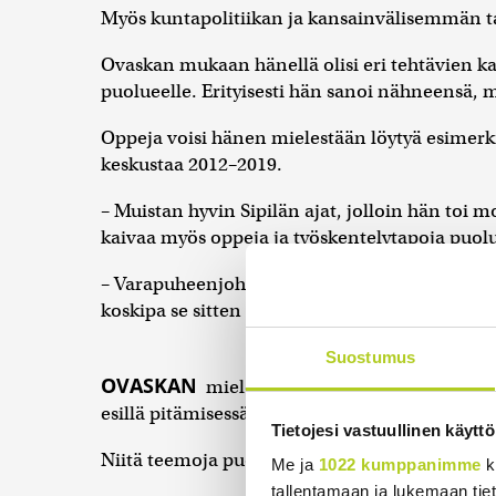
Myös kuntapolitiikan ja kansainvälisemmän ta
Ovaskan mukaan hänellä olisi eri tehtävien k
puolueelle. Erityisesti hän sanoi nähneensä, 
Oppeja voisi hänen mielestään löytyä esimerk
keskustaa 2012–2019.
– Muistan hyvin Sipilän ajat, jolloin hän toi 
kaivaa myös oppeja ja työskentelytapoja puol
– Varapuheenjohtajana haluan olla tekemässä 
koskipa se sitten perhepolitiikkaa, koulutuspoli
Suostumus
OVASKAN
mielestä keskustalla olisi paranne
esillä pitämisessä.
Tietojesi vastuullinen käyttö
Niitä teemoja puolue ei hänen mukaansa ole v
Me ja
1022 kumppanimme
k
tallentamaan ja lukemaan tieto