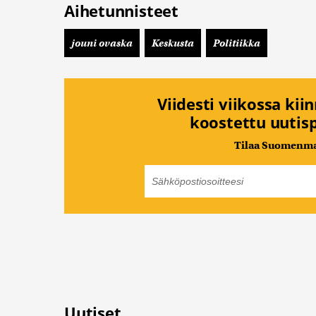
Aihetunnisteet
jouni ovaska
Keskusta
Politiikka
Viidesti viikossa kii
koostettu uutisp
Tilaa Suomenmaa
Uutiset