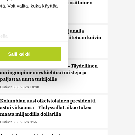
Suomessa näkyy keskiviikkona osittainen
ä. Voit valita, kuka käyttää
auringonpimennys
Uutiset
|
8.8.2026 11:30
Ensi viikolla Suomesta pääsee junalla
ella
Haaparantaan, mutta matka taitetaan kuivin
ostaminen)
suin
ossa
. Voit muuttaa
Uutiset
|
8.8.2026 10:44
Salli kaikki
”Se tuntuu maailmanlopulta” – Täydellinen
auringonpimennys kiehtoo turisteja ja
 ominaisuuksien tukemiseen
paljastaa uutta tutkijoille
tiikka-alan
Uutiset
|
8.8.2026 10:30
ietoja muihin tietoihin, joita
 myös siirtää ulkomaille.
Kolumbian uusi oikeistolainen presidentti
astui virkaansa – Yhdysvallat aikoo tukea
maata miljardilla dollarilla
Uutiset
|
8.8.2026 9:55