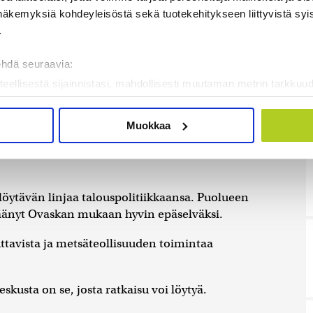
a leikattu rajusti ja aikuiskoulutustuki lakkautettu.
näkemyksiä kohdeyleisöstä sekä tuotekehitykseen liittyvistä syist
ja keskusta haluaa, että ammatillinen koulutus
.
ehdä seuraavia:
teellisestä sijainnistasi, mahdollisesti muutaman metrin tarkkuud
tti, ettei kyse oli kuitenkaan pohjimmiltaan
kannaamalla sen ominaispiirteitä aktiivisesti (sormenjäljen muod
tietojasi käsitellään ja miten voit määrittää asetuksesi
tiedot-osi
Muokkaa
ääministeripuolue kokoomusta suomalaisten
sen milloin vain evästeilmoituksessa.
n työttömyys, velka kuin konkurssitkin, Ovaska
mme sisällön ja mainosten räätälöimiseen, sosiaalisen median
iseen. Lisäksi jaamme sosiaalisen median, mainosalan ja analy
öytävän linjaa talouspolitiikkaansa. Puolueen
, miten käytät sivustoamme. Kumppanimme voivat yhdistää näitä t
äänyt Ovaskan mukaan hyvin epäselväksi.
on kerätty, kun olet käyttänyt heidän palvelujaan. Tietoja saatetaan
ttavista ja metsäteollisuuden toimintaa
skusta on se, josta ratkaisu voi löytyä.