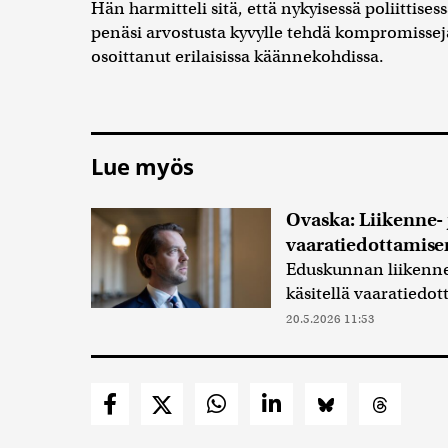
Hän harmitteli sitä, että nykyisessä poliittise
penäsi arvostusta kyvylle tehdä kompromisse
osoittanut erilaisissa käännekohdissa.
Lue myös
Ovaska: Liikenne- j
vaaratiedottamise
Eduskunnan liikenne
käsitellä vaaratiedot
20.5.2026 11:53