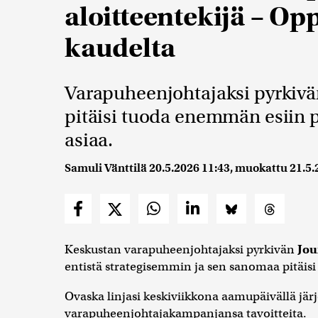
aloitteentekijä – Opp
kaudelta
Varapuheenjohtajaksi pyrkivä
pitäisi tuoda enemmän esiin p
asiaa.
Samuli Vänttilä
20.5.2026 11:43
, muokattu
21.5.
Keskustan varapuheenjohtajaksi pyrkivän
Jou
entistä strategisemmin ja sen sanomaa pitäisi 
Ovaska linjasi keskiviikkona aamupäivällä jär
varapuheenjohtajakampanjansa tavoitteita.