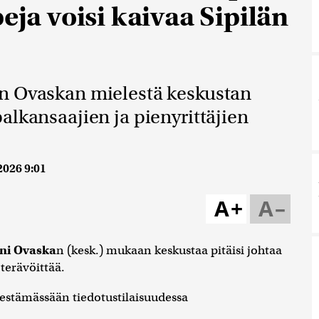
eja voisi kaivaa Sipilän
n Ovaskan mielestä keskustan
alkansaajien ja pienyrittäjien
2026 9:01
A+
A–
ni Ovaska
n (kesk.) mukaan keskustaa pitäisi johtaa
terävöittää.
jestämässään tiedotustilaisuudessa