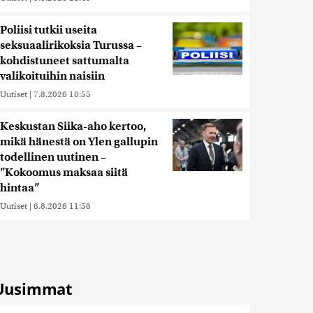
Poliisi tutkii useita
seksuaalirikoksia Turussa –
kohdistuneet sattumalta
valikoituihin naisiin
Uutiset
|
7.8.2026 10:55
Keskustan Siika-aho kertoo,
mikä hänestä on Ylen gallupin
todellinen uutinen –
”Kokoomus maksaa siitä
hintaa”
Uutiset
|
6.8.2026 11:56
Uusimmat