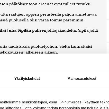
son päätöksenteon areenat ovat tulleet tutuiksi.
autta saatujen oppien perusteella paljon annettavaa
missä puolueella olisi varaa toimia paremmin.
iksi
Juha Sipilän
puheenjohtajakaudelta. Sipilä johti
monia uudistuksia puoluetyöhön. Sieltä kannattaisi
uekokouksen jälkeiseen aikaan.
puolueelle linjaa, joka on ymmärrettävä ja erottuu,
tiikkaa tai ulkopolitiikkaa.
Yksityiskohdat
Mainosasetukset
ttavaa myös palkansaajien ja pienyrittäjien asioiden
iime vuosina tuonut tarpeeksi esiin.
äsittelemme henkilötietojasi, esim. IP-numeroasi, käyttäen teknol
a laitteeltasi, jotta voimme tarjota personoituja mainoksia ja sis