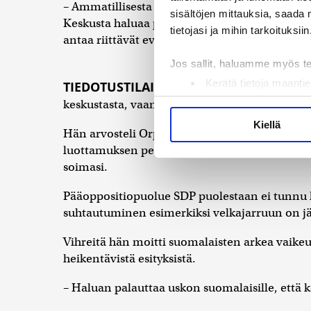
– Ammatillisesta koulutuksesta on tällä kaudell
sisältöjen mittauksia, saada 
Keskusta haluaa palauttaa aikuiskoulutustuen 
tietojasi ja mihin tarkoituksiin
antaa riittävät eväät työelämään, hän sanoi.
Jos sallit, haluamme myös t
Kerätä tietoja maantie
TIEDOTUSTILAISUUDESSAAN
Ovaska paino
Tunnistaa laitteesi s
keskustasta, vaan koko Suomesta.
Lue lisää siitä, miten henkilö
Kiellä
Hän arvosteli Orpon hallitusta ja etenkin p
suostumustasi tai peruuttaa 
luottamuksen pettämisestä. Kasvussa ovat nii
soimasi.
Käytämme evästeitä tarjoama
ja kävijämäärämme analysoim
Pääoppositiopuolue SDP puolestaan ei tunnu l
kumppaneillemme tietoja siitä
suhtautuminen esimerkiksi velkajarruun on j
olet antanut heille tai joita 
Vihreitä hän moitti suomalaisten arkea vaikeu
heikentävistä esityksistä.
– Haluan palauttaa uskon suomalaisille, että ke