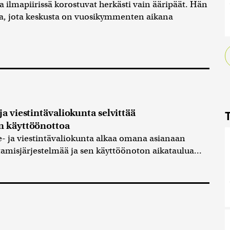
ssa ilmapiirissä korostuvat herkästi vain ääripäät. Hän
ja, jota keskusta on vuosikymmenten aikana
a viestintävaliokunta selvittää
n käyttöönottoa
- ja viestintävaliokunta alkaa omana asianaan
tamisjärjestelmää ja sen käyttöönoton aikataulua...