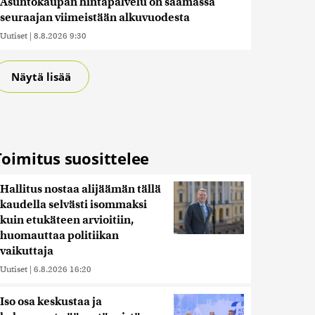
Asuntokaupan hintapalvelu on saamassa
seuraajan viimeistään alkuvuodesta
Uutiset
|
8.8.2026 9:30
Näytä lisää
Toimitus suosittelee
Hallitus nostaa alijäämän tällä
kaudella selvästi isommaksi
kuin etukäteen arvioitiin,
huomauttaa politiikan
vaikuttaja
Uutiset
|
6.8.2026 16:20
Iso osa keskustaa ja