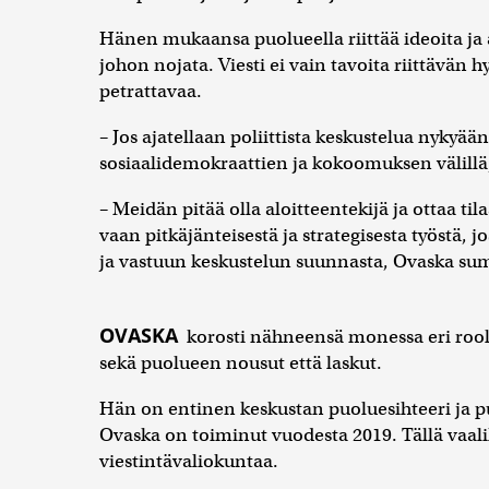
Hänen mukaansa puolueella riittää ideoita ja
johon nojata. Viesti ei vain tavoita riittävän
petrattavaa.
– Jos ajatellaan poliittista keskustelua nykyää
sosiaalidemokraattien ja kokoomuksen välillä
– Meidän pitää olla aloitteentekijä ja ottaa til
vaan pitkäjänteisestä ja strategisesta työstä, j
ja vastuun keskustelun suunnasta, Ovaska su
OVASKA
korosti nähneensä monessa eri rooli
sekä puolueen nousut että laskut.
Hän on entinen keskustan puoluesihteeri ja 
Ovaska on toiminut vuodesta 2019. Tällä vaal
viestintävaliokuntaa.