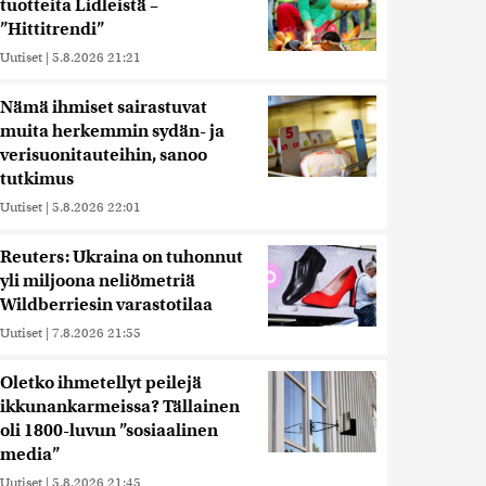
tuotteita Lidleistä –
”Hittitrendi”
Uutiset
|
5.8.2026 21:21
Nämä ihmiset sairastuvat
muita herkemmin sydän- ja
verisuonitauteihin, sanoo
tutkimus
Uutiset
|
5.8.2026 22:01
Reuters: Ukraina on tuhonnut
yli miljoona neliömetriä
Wildberriesin varastotilaa
Uutiset
|
7.8.2026 21:55
Oletko ihmetellyt peilejä
ikkunankarmeissa? Tällainen
oli 1800-luvun ”sosiaalinen
media”
Uutiset
|
5.8.2026 21:45