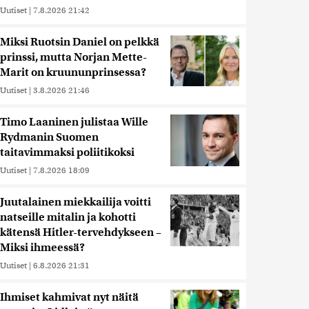
Uutiset
|
7.8.2026 21:42
Miksi Ruotsin Daniel on pelkkä
prinssi, mutta Norjan Mette-
Marit on kruununprinsessa?
Uutiset
|
3.8.2026 21:46
Timo Laaninen julistaa Wille
Rydmanin Suomen
taitavimmaksi poliitikoksi
Uutiset
|
7.8.2026 18:09
Juutalainen miekkailija voitti
natseille mitalin ja kohotti
kätensä Hitler-tervehdykseen –
Miksi ihmeessä?
Uutiset
|
6.8.2026 21:31
Ihmiset kahmivat nyt näitä