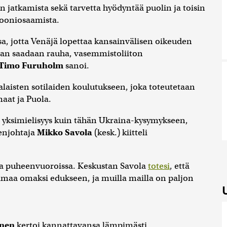
 jatkamista sekä tarvetta hyödyntää puolin ja toisin
rooniosaamista.
a, jotta Venäjä lopettaa kansainvälisen oikeuden
aan saadaan rauha, vasemmistoliiton
Timo Furuholm
sanoi.
alaisten sotilaiden koulutukseen, joka toteutetaan
aat ja Puola.
a yksimielisyys kuin tähän Ukraina-kysymykseen,
enjohtaja
Mikko Savola
(kesk.) kiitteli
sa puheenvuoroissa. Keskustan Savola
totesi
, että
maa omaksi edukseen, ja muilla mailla on paljon
nen
kertoi kannattavansa lämpimästi