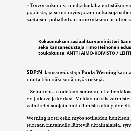
– Toivoisinkin nyt meiltä kaikilta entistäkin
puolesta, ja sitten myös jotain ratkaisuja sii
saataisiin puhallettua sinne oikeaan osoittees
Kokoomuksen sosiaaliturvaministeri Sann
sekä kansanedustaja Timo Heinonen edusk
toukokuuta. ANTTI AIMO-KOIVISTO / LEH
SDP:N
kansanedustaja
Paula Werning
kannat
mutta hän näki siinä myös riskejä.
– Selonteossa todetaan suoraan, että henkilö
on jatkuva ja korkea. Meidän on siis varmistett
valmiudet suojata omia ihmisiä tältä paineelta
Werning nosti esiin myös sotilaiden henkisen
suoraan rintamalle lähteviä ukrainalaisia, synt