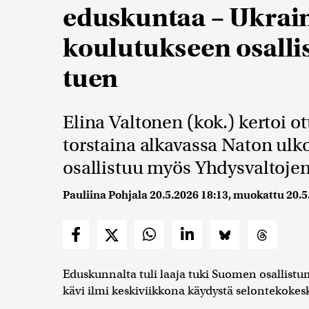
eduskuntaa – Ukrain
koulutukseen osalli
tuen
Elina Valtonen (kok.) kertoi 
torstaina alkavassa Naton ul
osallistuu myös Yhdysvaltoje
Pauliina Pohjala
20.5.2026 18:13
, muokattu
20.5
Eduskunnalta tuli laaja tuki Suomen osallist
kävi ilmi keskiviikkona käydystä selontekokes