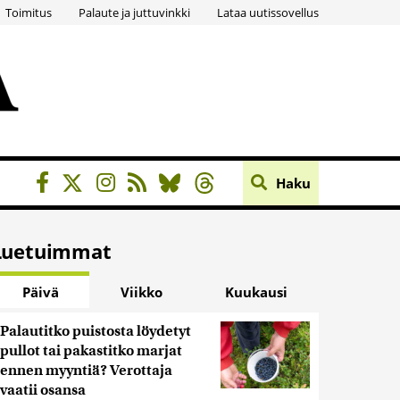
Toimitus
Palaute ja juttuvinkki
Lataa uutissovellus
Haku
Luetuimmat
Päivä
Viikko
Kuukausi
Palautitko puistosta löydetyt
pullot tai pakastitko marjat
ennen myyntiä? Verottaja
vaatii osansa