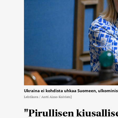
Ukraina ei kohdista uhkaa Suomeen, ulkoministe
Lehtikuva / Antti Aimo-Koivisto)
"Pirullisen kiusallis