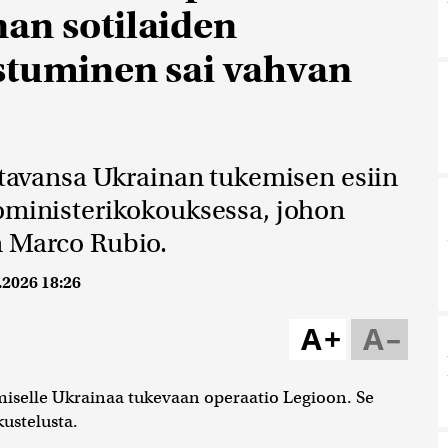
an sotilaiden
stuminen sai vahvan
ottavansa Ukrainan tukemisen esiin
koministerikokouksessa, johon
n Marco Rubio.
.2026 18:26
A+
A–
umiselle Ukrainaa tukevaan operaatio Legioon. Se
kustelusta.