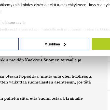
näkemyksiä kohdeyleisöstä sekä tuotekehitykseen liittyvistä syist
ella kuin taloudellisella ja sotilaallisella puolella,
.
ehdä seuraavia:
teellisestä sijainnistasi, mahdollisesti muutaman metrin tarkkuud
o Eerola
totesi, että jokainen eduskunnan suuressa
kannaamalla sen ominaispiirteitä aktiivisesti (sormenjäljen muod
n sotaan on Venäjä, ja Ukrainan kestäminen on
tietojasi käsitellään ja miten voit määrittää asetuksesi
tiedot-osi
Muokkaa
sen milloin vain evästeilmoituksessa.
ämä Ukrainan droonit, joita tässä on syystäkin
enkin meidän Kaakkois-Suomen taivaalle ja
mme sisällön ja mainosten räätälöimiseen, sosiaalisen median
iseen. Lisäksi jaamme sosiaalisen median, mainosalan ja analy
, miten käytät sivustoamme. Kumppanimme voivat yhdistää näitä t
an otsaan kopsahtaa, mutta siitä olen huolissani,
on kerätty, kun olet käyttänyt heidän palvelujaan. Tietoja saatetaan
ten vaikuttaa suomalaisten asenteisiin, jos tätä
uhetta siitä, että Suomi ostaa Ukrainalle