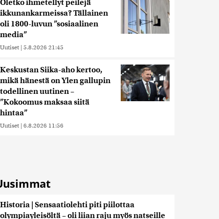
Oletko ihmetellyt peilejä
ikkunankarmeissa? Tällainen
oli 1800-luvun ”sosiaalinen
media”
Uutiset
|
5.8.2026 21:45
Keskustan Siika-aho kertoo,
mikä hänestä on Ylen gallupin
todellinen uutinen –
”Kokoomus maksaa siitä
hintaa”
Uutiset
|
6.8.2026 11:56
Uusimmat
Historia | Sensaatiolehti piti piilottaa
olympiayleisöltä – oli liian raju myös natseille