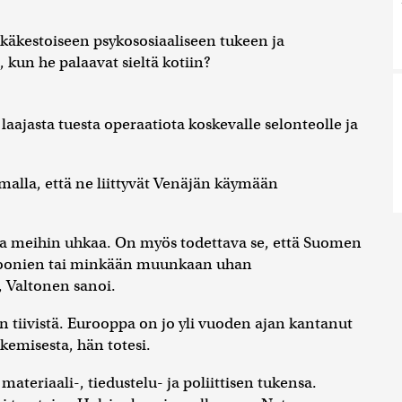
tkäkestoiseen psykososiaaliseen tukeen ja
e, kun he palaavat sieltä kotiin?
laajasta tuesta operaatiota koskevalle selonteolle ja
malla, että ne liittyvät Venäjän käymään
sta meihin uhkaa. On myös todettava se, että Suomen
droonien tai minkään muunkaan uhan
, Valtonen sanoi.
 tiivistä. Eurooppa on jo yli vuoden ajan kantanut
kemisesta, hän totesi.
ateriaali-, tiedustelu- ja poliittisen tukensa.