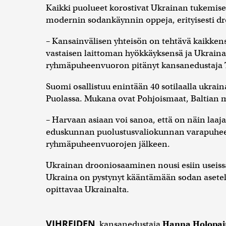
Kaikki puolueet korostivat Ukrainan tukemisen
modernin sodankäynnin oppeja, erityisesti d
– Kansainvälisen yhteisön on tehtävä kaikkens
vastaisen laittoman hyökkäyksensä ja Ukrain
ryhmäpuheenvuoron pitänyt kansanedustaja
Suomi osallistuu enintään 40 sotilaalla ukrain
Puolassa. Mukana ovat Pohjoismaat, Baltian m
– Harvaan asiaan voi sanoa, että on näin laaj
eduskunnan puolustusvaliokunnan varapuhe
ryhmäpuheenvuorojen jälkeen.
Ukrainan drooniosaaminen nousi esiin useis
Ukraina on pystynyt kääntämään sodan asetel
opittavaa Ukrainalta.
VIHREIDEN
kansanedustaja
Hanna Holopai