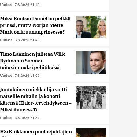
Uutiset
|
7.8.2026 21:42
Miksi Ruotsin Daniel on pelkkä
prinssi, mutta Norjan Mette-
Marit on kruununprinsessa?
Uutiset
|
3.8.2026 21:46
Timo Laaninen julistaa Wille
Rydmanin Suomen
taitavimmaksi poliitikoksi
Uutiset
|
7.8.2026 18:09
Juutalainen miekkailija voitti
natseille mitalin ja kohotti
kätensä Hitler-tervehdykseen –
Miksi ihmeessä?
Uutiset
|
6.8.2026 21:31
HS: Kaikkonen puoluejohtajien