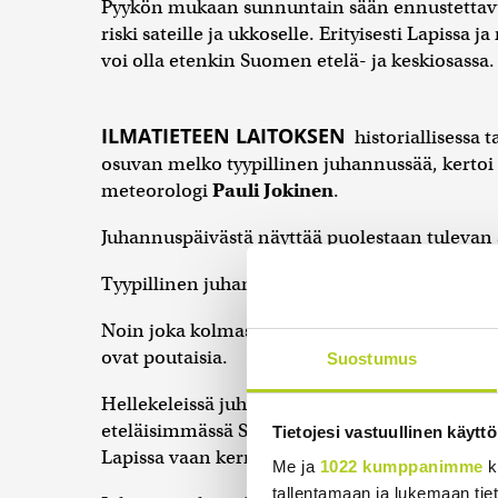
Pyykön mukaan sunnuntain sään ennustettavuu
riski sateille ja ukkoselle. Erityisesti Lapissa 
voi olla etenkin Suomen etelä- ja keskiosassa.
ILMATIETEEN LAITOKSEN
historiallisessa
osuvan melko tyypillinen juhannussää, kertoi sä
meteorologi
Pauli Jokinen
.
Juhannuspäivästä näyttää puolestaan tulevan
Tyypillinen juhannuksen ylin lämpötila on 14
Noin joka kolmas juhannus on kokonaan pouta
ovat poutaisia.
Suostumus
Hellekeleissä juhannusta on vietetty viimeksi v
eteläisimmässä Suomessa. Keskimäärin juhann
Tietojesi vastuullinen käyttö
Lapissa vaan kerran kymmenessä vuodessa.
Me ja
1022 kumppanimme
k
tallentamaan ja lukemaan tieto