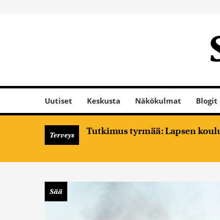
Uutiset
Keskusta
Näkökulmat
Blogit
Tutkimus tyrmää: Lapsen koulume
Terveys
Sää