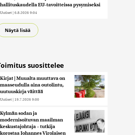
hallituskaudella EU-tavoitteissa pysymiseksi
Uutiset
|
6.8.2026 9:04
Näytä lisää
Toimitus suosittelee
Kirjat | Muualta muuttava on
maaseudulla aina outolintu,
uutuuskirja väittää
Uutiset
|
19.7.2026 9:00
Kylmän sodan ja
modernisoituvan maailman
keskustajohtaja – tutkija
korostaa Johannes Virolaisen