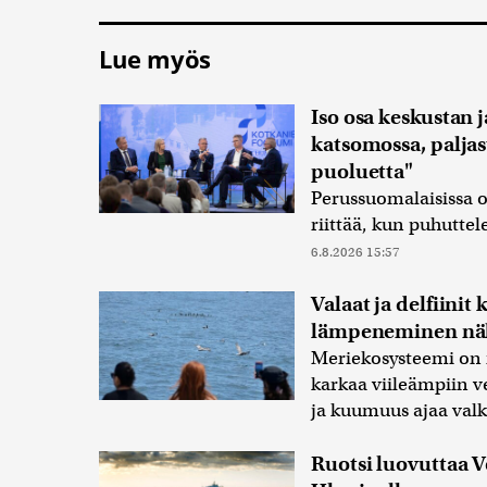
Lue myös
Iso osa keskustan 
katsomossa, paljas
puoluetta"
Perussuomalaisissa on
riittää, kun puhuttel
6.8.2026 15:57
Valaat ja delfiinit
lämpeneminen näk
Meriekosysteemi on m
karkaa viileämpiin ve
ja kuumuus ajaa val
Ruotsi luovuttaa 