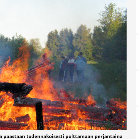
a päästään todennäköisesti polttamaan perjantaina