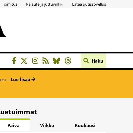
Toimitus
Palaute ja juttuvinkki
Lataa uutissovellus
Haku
Lue lisää
1:31
Luetuimmat
Päivä
Viikko
Kuukausi