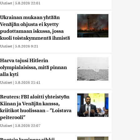
Uutiset
|
5.8.2026 22:01
Ukrainan mukaan yhtään
Venäjän ohjusta ei kyetty
pudottamaan iskussa, jossa
kuoli toistakymmentä ihmistä
Uutiset
|
5.8.2026 9:21
Harva tajusi Hitlerin
olympialaisissa, mitä pinnan
alla kyti
Uutiset
|
5.8.2026 21:41
Reuters: FBI aloitti yhteistyön
Kiinan ja Venäjän kanssa,
kriitikot huolissaan – ”Loistava
peiterooli”
Uutiset
|
5.8.2026 22:07