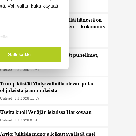
ä. Voit valita, kuka käyttää
Uutiset
|
6.8.2026 12:02
Keskustan Siika-aho kertoo, mikä hänestä on
Ylen gallupin todellinen uutinen – ”Kokoomus
maksaa siitä hintaa”
ella
Uutiset
|
6.8.2026 11:56
ostaminen)
ossa
. Voit muuttaa
Salli kaikki
Viime vuonna kouluista lähtivät puhelimet,
nyt lisätään liikkumista
Uutiset
|
6.8.2026 11:24
 ominaisuuksien tukemiseen
tiikka-alan
Trump kiistää Yhdysvalloilla olevan pulaa
ietoja muihin tietoihin, joita
ohjuksista ja ammuksista
 myös siirtää ulkomaille.
Uutiset
|
6.8.2026 11:17
Useita kuoli Venäjän iskuissa Harkovaan
Uutiset
|
6.8.2026 9:14
Arvio: Julkisia menoja leikattava lisää ensi