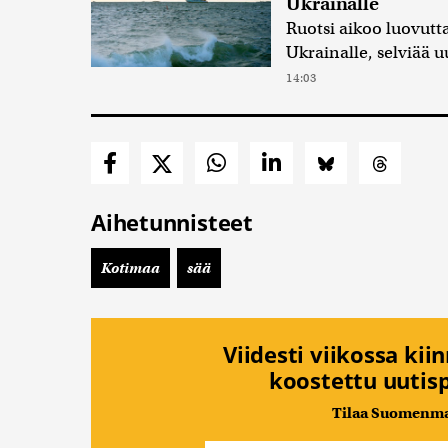
Ukrainalle
Ruotsi aikoo luovutt
Ukrainalle, selviää u
14:03
Aihetunnisteet
Kotimaa
sää
Viidesti viikossa kii
koostettu uutisp
Tilaa Suomenmaa