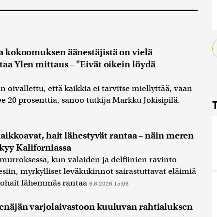
ja kokoomuksen äänestäjistä on vielä
taa Ylen mittaus – "Eivät oikein löydä
 oivallettu, että kaikkia ei tarvitse miellyttää, vaan
ee 20 prosenttia, sanoo tutkija Markku Jokisipilä.
 kaikkoavat, hait lähestyvät rantaa – näin meren
yy Kaliforniassa
urroksessa, kun valaiden ja delfiinien ravinto
siin, myrkylliset leväkukinnot sairastuttavat eläimiä
kohait lähemmäs rantaa
6.8.2026 15:06
Venäjän varjolaivastoon kuuluvan rahtialuksen