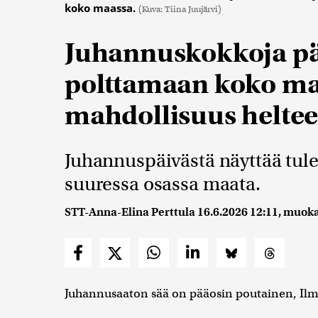
koko maassa.
(Kuva: Tiina Juujärvi)
Juhannuskokkoja pä
polttamaan koko ma
mahdollisuus helte
Juhannuspäivästä näyttää tu
suuressa osassa maata.
STT-Anna-Elina Perttula
16.6.2026 12:11
, muok
Juhannusaaton sää on pääosin poutainen, Ilma