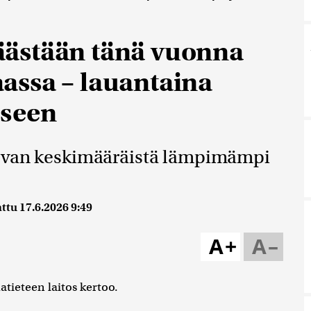
ästään tänä vuonna
assa – lauantaina
eseen
levan keskimääräistä lämpimämpi
attu
17.6.2026 9:49
A+
A–
tieteen laitos kertoo.