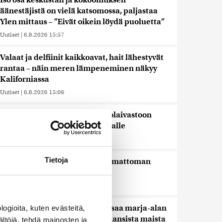
Iso osa keskustan ja kokoomuksen
äänestäjistä on vielä katsomossa, paljastaa
Ylen mittaus – ”Eivät oikein löydä puoluetta”
Uutiset
|
6.8.2026 15:57
Valaat ja delfiinit kaikkoavat, hait lähestyvät
rantaa – näin meren lämpeneminen näkyy
Kaliforniassa
Uutiset
|
6.8.2026 15:06
Ruotsi luovuttaa Venäjän varjolaivastoon
kuuluvan rahtialuksen Ukrainalle
Uutiset
|
6.8.2026 14:03
Tietoja
Pohjois-Korea ampui tunnistamattoman
ammuksen Japaninmerelle
Uutiset
|
6.8.2026 12:14
Maahanmuuttovirasto estää osaa marja-alan
ogioita, kuten evästeitä,
yrityksistä rekrytoimasta kolmansista maista
ältöjä, tehdä mainosten ja