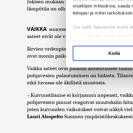
Jokisen mukaan kesäkuu on toistaiseksi ollut
sisältöjen mittauksia, saada 
lämpötila on ollut 5–6 astetta keskiarvon yläpu
tietojasi ja mihin tarkoituksiin
Jos sallit, haluamme myös t
VAIKKA
suuressa osassa maata on kesäkuuss
Kerätä tietoja maantie
sateet eivät ole vielä riittäneet kääntämään 
Tunnistaa laitteesi s
Järvien vedenpinnat ovat yhä selvästi ajanko
Lue lisää siitä, miten henkilö
Kiellä
ovat monin paikoin poikkeuksellisen alhaall
suostumustasi tai peruuttaa 
Vaikka sateet ovat paikoin kohentaneet tilanne
Käytämme evästeitä tarjoama
pohjavesien palautuminen on hidasta. Tilant
ja kävijämäärämme analysoim
eikä luvassa ole äkillistä muutosta.
kumppaneillemme tietoja siitä
olet antanut heille tai joita 
–
Kuivuustilanne ei korjaannu nopeasti, vaikka 
pohjavesien pinnat reagoivat muutoksiin hitaas
joten kuivuuden vaikutukset voivat näkyä viel
Lauri Ahopelto
Suomen ympäristökeskuksesta 