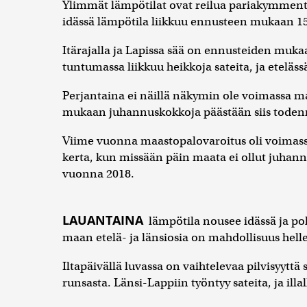
Ylimmät lämpötilat ovat reilua pariakymmentä 
idässä lämpötila liikkuu ennusteen mukaan 
Itärajalla ja Lapissa sää on ennusteiden muka
tuntumassa liikkuu heikkoja sateita, ja eteläss
Perjantaina ei näillä näkymin ole voimassa m
mukaan juhannuskokkoja päästään siis toden
Viime vuonna maastopalovaroitus oli voimas
kerta, kun missään päin maata ei ollut juhan
vuonna 2018.
LAUANTAINA
lämpötila nousee idässä ja po
maan etelä- ja länsiosia on mahdollisuus hell
Iltapäivällä luvassa on vaihtelevaa pilvisyyttä
runsasta. Länsi-Lappiin työntyy sateita, ja ill