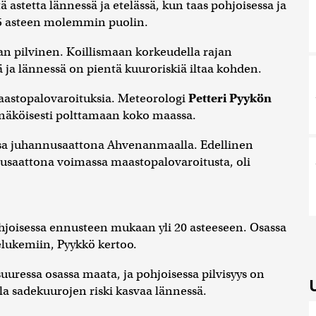
astetta lännessä ja etelässä, kun taas pohjoisessa ja
15 asteen molemmin puolin.
an pilvinen. Koillismaan korkeudella rajan
ä ja lännessä on pientä kuuroriskiä iltaa kohden.
aastopalovaroituksia. Meteorologi
Petteri Pyykön
näköisesti polttamaan koko maassa.
sa juhannusaattona Ahvenanmaalla. Edellinen
nusaattona voimassa maastopalovaroitusta, oli
hjoisessa ennusteen mukaan yli 20 asteeseen. Osassa
elukemiin, Pyykkö kertoo.
 suuressa osassa maata, ja pohjoisessa pilvisyys on
alla sadekuurojen riski kasvaa lännessä.