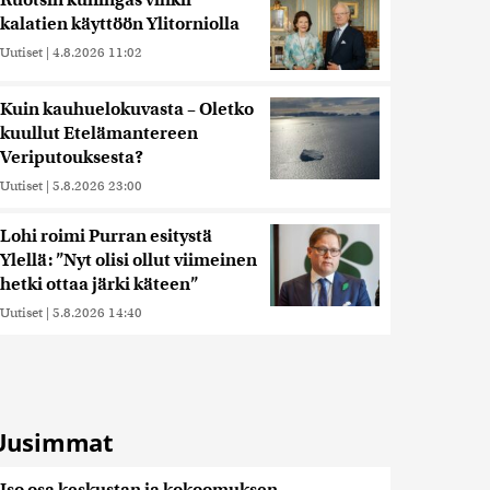
Ruotsin kuningas vihkii
kalatien käyttöön Ylitorniolla
Uutiset
|
4.8.2026 11:02
Kuin kauhuelokuvasta – Oletko
kuullut Etelämantereen
Veriputouksesta?
Uutiset
|
5.8.2026 23:00
Lohi roimi Purran esitystä
Ylellä: ”Nyt olisi ollut viimeinen
hetki ottaa järki käteen”
Uutiset
|
5.8.2026 14:40
Uusimmat