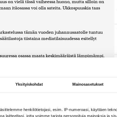
s on vielä tässä vaiheessa huono, mutta silloin on
ja maan itäosassa voi olla sateita. Ukkospuuskia taas
 tarkastelussa tämän vuoden juhannusaatolle tuntuu
ätilastoja tiistaina mediatilaisuudessa esitellyt
 suuressa osassa maata keskimääräistä lämpimämpi.
–22 astetta, etelässä lämpimämpi kuin pohjoisessa.
inen eli sekä juhannusaatto että juhannuspäivä
Yksityiskohdat
Mainosasetukset
uonna 2023, jolloin helleraja ylittyi varsinkin
uksena on hellettä kerran neljässä vuodessa,
äsittelemme henkilötietojasi, esim. IP-numeroasi, käyttäen teknol
a laitteeltasi, jotta voimme tarjota personoituja mainoksia ja sis