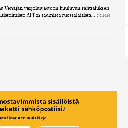
aa Venäjän varjolaivastoon kuuluvan rahtialuksen
utistoimisto AFP:n saamista ruotsalaisista...
6.8.2026
nnostavimmista sisällöistä
aketti sähköpostiisi?
n ilmainen uutiskirje.