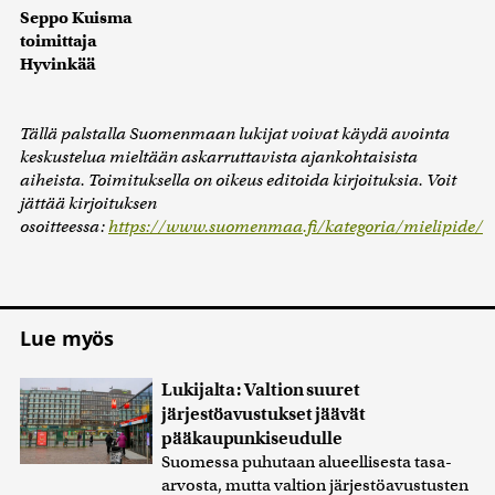
Seppo Kuisma
toimittaja
Hyvinkää
Tällä palstalla Suomenmaan lukijat voivat käydä avointa
keskustelua mieltään askarruttavista ajankohtaisista
aiheista. Toimituksella on oikeus editoida kirjoituksia. Voit
jättää kirjoituksen
osoitteessa:
https://www.suomenmaa.fi/kategoria/mielipide/
Lue myös
Lukijalta: Valtion suuret
järjestöavustukset jäävät
pääkaupunkiseudulle
Suomessa puhutaan alueellisesta tasa-
arvosta, mutta valtion järjestöavustusten