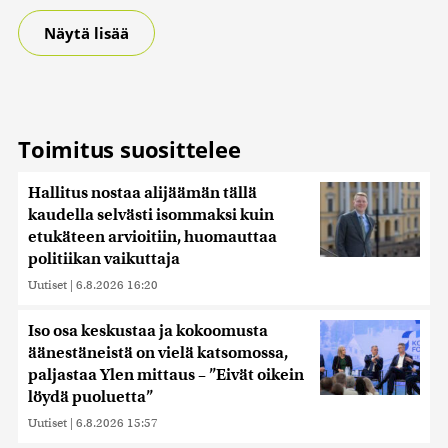
Näytä lisää
Toimitus suosittelee
Hallitus nostaa alijäämän tällä
kaudella selvästi isommaksi kuin
etukäteen arvioitiin, huomauttaa
politiikan vaikuttaja
Uutiset
|
6.8.2026 16:20
Iso osa keskustaa ja kokoomusta
äänestäneistä on vielä katsomossa,
paljastaa Ylen mittaus – ”Eivät oikein
löydä puoluetta”
Uutiset
|
6.8.2026 15:57