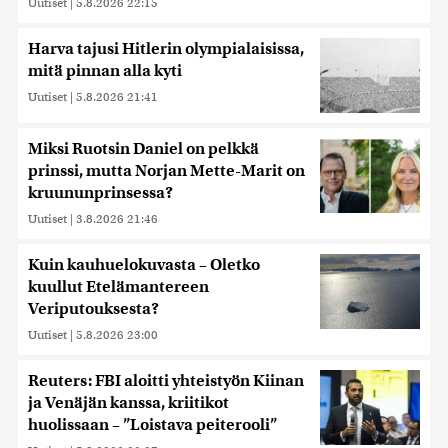
Uutiset
|
5.8.2026 22:15
Harva tajusi Hitlerin olympialaisissa,
mitä pinnan alla kyti
Uutiset
|
5.8.2026 21:41
Miksi Ruotsin Daniel on pelkkä
prinssi, mutta Norjan Mette-Marit on
kruununprinsessa?
Uutiset
|
3.8.2026 21:46
Kuin kauhuelokuvasta – Oletko
kuullut Etelämantereen
Veriputouksesta?
Uutiset
|
5.8.2026 23:00
Reuters: FBI aloitti yhteistyön Kiinan
ja Venäjän kanssa, kriitikot
huolissaan – ”Loistava peiterooli”