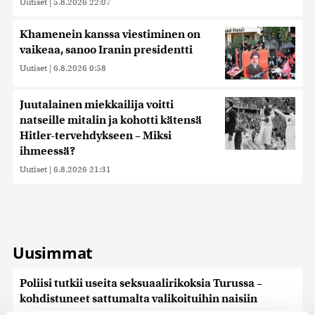
Uutiset
|
5.8.2026 22:07
Khamenein kanssa viestiminen on
vaikeaa, sanoo Iranin presidentti
Uutiset
|
6.8.2026 0:58
Juutalainen miekkailija voitti
natseille mitalin ja kohotti kätensä
Hitler-tervehdykseen – Miksi
ihmeessä?
Uutiset
|
6.8.2026 21:31
Uusimmat
Poliisi tutkii useita seksuaalirikoksia Turussa –
kohdistuneet sattumalta valikoituihin naisiin