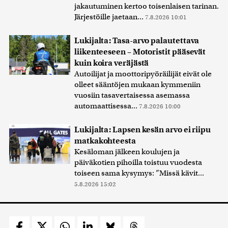
jakautuminen kertoo toisenlaisen tarinan.
Järjestöille jaetaan...
7.8.2026 10:01
Lukijalta: Tasa-arvo palautettava
liikenteeseen – Motoristit pääsevät
kuin koira veräjästä
Autoilijat ja moottoripyöräilijät eivät ole
olleet sääntöjen mukaan kymmeniin
vuosiin tasavertaisessa asemassa
automaattisessa...
7.8.2026 10:00
Lukijalta: Lapsen kesän arvo ei riipu
matkakohteesta
Kesäloman jälkeen koulujen ja
päiväkotien pihoilla toistuu vuodesta
toiseen sama kysymys: ”Missä kävit...
5.8.2026 15:02