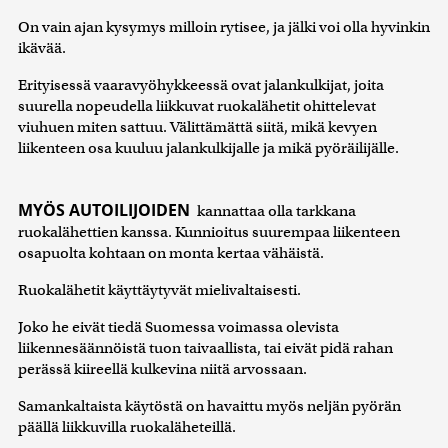
On vain ajan kysymys milloin rytisee, ja jälki voi olla hyvinkin
ikävää.
Erityisessä vaaravyöhykkeessä ovat jalankulkijat, joita
suurella nopeudella liikkuvat ruokalähetit ohittelevat
viuhuen miten sattuu. Välittämättä siitä, mikä kevyen
liikenteen osa kuuluu jalankulkijalle ja mikä pyöräilijälle.
MYÖS AUTOILIJOIDEN
kannattaa olla tarkkana
ruokalähettien kanssa. Kunnioitus suurempaa liikenteen
osapuolta kohtaan on monta kertaa vähäistä.
Ruokalähetit käyttäytyvät mielivaltaisesti.
Joko he eivät tiedä Suomessa voimassa olevista
liikennesäännöistä tuon taivaallista, tai eivät pidä rahan
perässä kiireellä kulkevina niitä arvossaan.
Samankaltaista käytöstä on havaittu myös neljän pyörän
päällä liikkuvilla ruokaläheteillä.