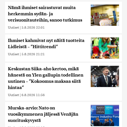
Nämä ihmiset sairastuvat muita
herkemmin sydän- ja
verisuonitauteihin, sanoo tutkimus
Uutiset
|
5.8.2026 22:01
Ihmiset kahmivat nyt näitä tuotteita
Lidleistä – ”Hittitrendi”
Uutiset
|
5.8.2026 21:21
Keskustan Siika-aho kertoo, mikä
hänestä on Ylen gallupin todellinen
uutinen – ”Kokoomus maksaa siitä
hintaa”
Uutiset
|
6.8.2026 11:56
Murska-arvio: Nato on
vuosikymmenen jäljessä Venäjän
suorituskyvystä