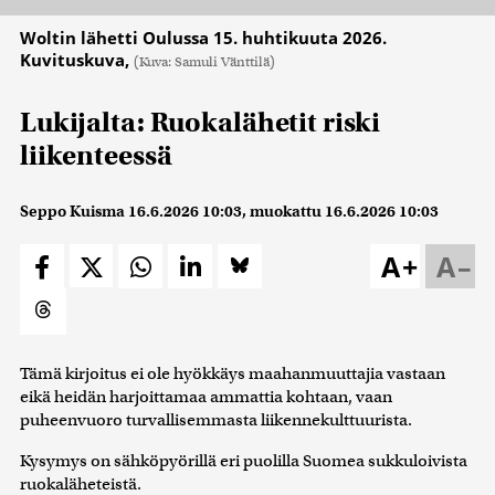
Woltin lähetti Oulussa 15. huhtikuuta 2026.
Kuvituskuva,
(Kuva: Samuli Vänttilä)
Lukijalta: Ruokalähetit riski
liikenteessä
Seppo Kuisma
16.6.2026 10:03
, muokattu
16.6.2026 10:03
A+
A–
Tämä kirjoitus ei ole hyökkäys maahanmuuttajia vastaan
eikä heidän harjoittamaa ammattia kohtaan, vaan
puheenvuoro turvallisemmasta liikennekulttuurista.
Kysymys on sähköpyörillä eri puolilla Suomea sukkuloivista
ruokaläheteistä.