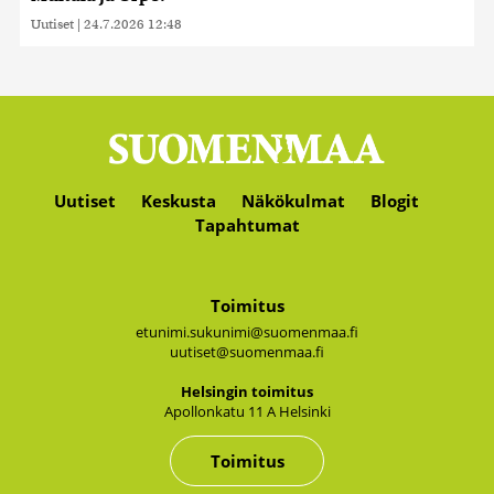
Uutiset
|
24.7.2026 12:48
Uutiset
Keskusta
Näkökulmat
Blogit
Tapahtumat
Toimitus
etunimi.sukunimi@suomenmaa.fi
uutiset@suomenmaa.fi
Hel­sin­gin toi­mi­tus
Apol­lon­ka­tu 11 A Hel­sin­ki
Toimitus