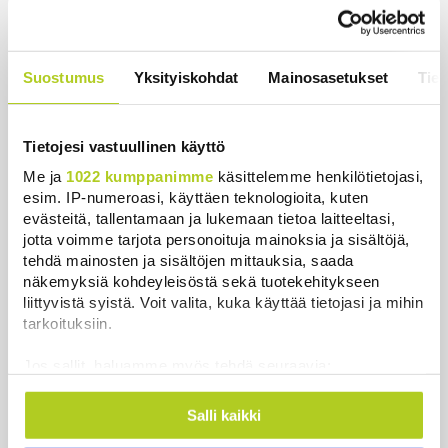
Uutiset
|
7.8.2026 10:55
Keskustan Savola: Sikarutto testaa hallituksen
rajaturvallisuuden uskottavuuden
Suostumus
Yksityiskohdat
Mainosasetukset
Tiet
Uutiset
|
7.8.2026 9:40
Thaimaassa kouluampuminen lähellä Bangkokia
Tietojesi vastuullinen käyttö
Uutiset
|
7.8.2026 8:03
Me ja
1022 kumppanimme
käsittelemme henkilötietojasi,
esim. IP-numeroasi, käyttäen teknologioita, kuten
Meta määrättiin maksamaan lapsille aiheutuneiden
evästeitä, tallentamaan ja lukemaan tietoa laitteeltasi,
somehaittojen vuoksi puoli miljardia dollaria
jotta voimme tarjota personoituja mainoksia ja sisältöjä,
tehdä mainosten ja sisältöjen mittauksia, saada
Uutiset
|
7.8.2026 6:52
näkemyksiä kohdeyleisöstä sekä tuotekehitykseen
liittyvistä syistä. Voit valita, kuka käyttää tietojasi ja mihin
Venezuelassa neuvottelut siirtymävaiheesta
tarkoituksiin.
alkoivat opposition ja väliaikaishallinnon välillä
Uutiset
|
7.8.2026 6:12
Jos sallit, haluamme myös tehdä seuraavia:
Kerätä tietoja maantieteellisestä sijainnistasi,
Toistakymmentä siviiliä haavoittui huthien iskussa
mahdollisesti muutaman metrin tarkkuudella
Salli kaikki
Saudi-Arabiaan
Tunnistaa laitteesi skannaamalla sen