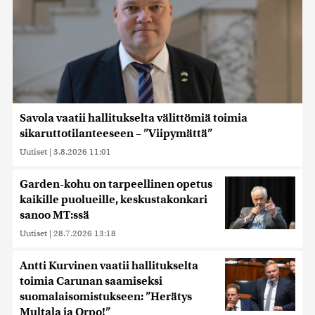
Savola vaatii hallitukselta välittömiä toimia
sikaruttotilanteeseen – ”Viipymättä”
Uutiset
|
3.8.2026 11:01
Garden-kohu on tarpeellinen opetus
kaikille puolueille, keskustakonkari
sanoo MT:ssä
Uutiset
|
28.7.2026 13:18
Antti Kurvinen vaatii hallitukselta
toimia Carunan saamiseksi
suomalaisomistukseen: ”Herätys
Multala ja Orpo!”