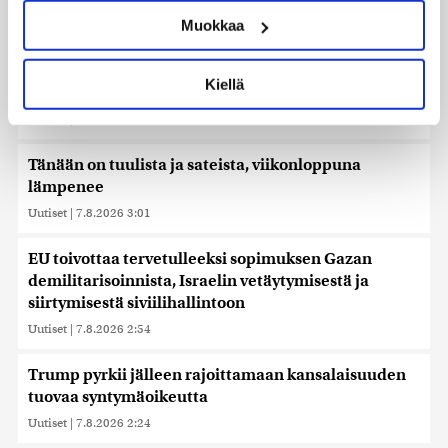
Uutiset
|
7.8.2026 5:48
ominaispiirteitä aktiivisesti (sormenjäljen
Muokkaa
muodostaminen)
Uutistoimistot: Saudi-Arabia, Turkki ja Pakistan
Lue lisää siitä, miten henkilötietojasi käsitellään ja miten
allekirjoittavat tänään yhteisen
voit määrittää asetuksesi
tiedot-osiossa
. Voit muuttaa
Kiellä
puolustussopimuksen
suostumustasi tai peruuttaa sen milloin vain
evästeilmoituksessa.
Uutiset
|
7.8.2026 3:18
Käytämme evästeitä tarjoamamme sisällön ja mainosten
Tänään on tuulista ja sateista, viikonloppuna
räätälöimiseen, sosiaalisen median ominaisuuksien
lämpenee
tukemiseen ja kävijämäärämme analysoimiseen. Lisäksi
Uutiset
|
7.8.2026 3:01
jaamme sosiaalisen median, mainosalan ja analytiikka-
alan kumppaneillemme tietoja siitä, miten käytät
EU toivottaa tervetulleeksi sopimuksen Gazan
sivustoamme. Kumppanimme voivat yhdistää näitä
demilitarisoinnista, Israelin vetäytymisestä ja
tietoja muihin tietoihin, joita olet antanut heille tai joita on
siirtymisestä siviilihallintoon
kerätty, kun olet käyttänyt heidän palvelujaan. Tietoja
saatetaan myös siirtää ulkomaille.
Uutiset
|
7.8.2026 2:54
Trump pyrkii jälleen rajoittamaan kansalaisuuden
tuovaa syntymäoikeutta
Uutiset
|
7.8.2026 2:24