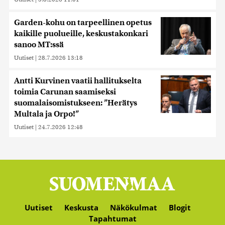
Garden-kohu on tarpeellinen opetus
kaikille puolueille, keskustakonkari
sanoo MT:ssä
Uutiset
|
28.7.2026 13:18
Antti Kurvinen vaatii hallitukselta
toimia Carunan saamiseksi
suomalaisomistukseen: ”Herätys
Multala ja Orpo!”
Uutiset
|
24.7.2026 12:48
Uutiset
Keskusta
Näkökulmat
Blogit
Tapahtumat