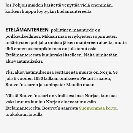
Jos Pohjoismaiden käsitettä venyttää vielä enemmän,
korkein huippu löytyykin Etelämantereelta.
ETELÄMANTEREEN
poliittinen maantiede on
poikkeuksellinen. Mikään maa ei nykyisten sopimusten
määritysten pohjalta omista jäisen mantereen alueita, mutta
tätä ennen useampikin maa on julistanut osia
Etelämantereesta kuuluvaksi itselleen. Näitä nimitetään
aluevaatimuksiksi.
Yksi aluevaatimuksensa esittäneistä maista on Norja. Se
julisti vuoden 1930 laillaan omikseen Pietari I saaren,
Bouvet’n saaren ja kuningatar Maudin maan.
Näistä Bouvet’n saari on virallisesti osa Norjaa, kun taas
kaksi muuta kuuluu Norjan aluevaatimuksiin
Etelämantereelta. Bouvet’n saaresta
Suomenmaa kertoi
toukokuun lopulla.