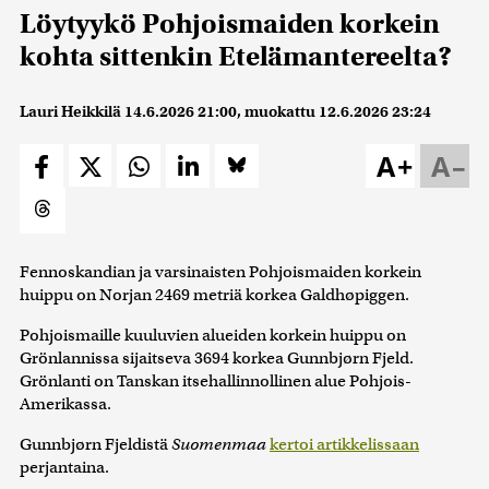
Löytyykö Pohjoismaiden korkein
kohta sittenkin Etelämantereelta?
Lauri Heikkilä
14.6.2026 21:00
, muokattu
12.6.2026 23:24
A+
A–
Fennoskandian ja varsinaisten Pohjoismaiden korkein
huippu on Norjan 2469 metriä korkea Galdhøpiggen.
Pohjoismaille kuuluvien alueiden korkein huippu on
Grönlannissa sijaitseva 3694 korkea Gunnbjørn Fjeld.
Grönlanti on Tanskan itsehallinnollinen alue Pohjois-
Amerikassa.
Gunnbjørn Fjeldistä
Suomenmaa
kertoi artikkelissaan
perjantaina.