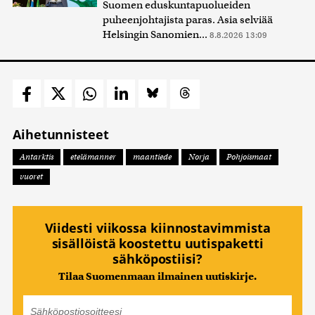
Suomen eduskuntapuolueiden
puheenjohtajista paras. Asia selviää
Helsingin Sanomien...
8.8.2026 13:09
Aihetunnisteet
Antarktis
etelämanner
maantiede
Norja
Pohjoismaat
vuoret
Viidesti viikossa kiinnostavimmista
sisällöistä koostettu uutispaketti
sähköpostiisi?
Tilaa Suomenmaan ilmainen uutiskirje.