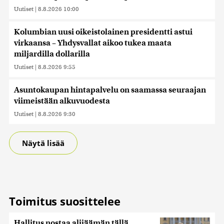
Uutiset
|
8.8.2026 10:00
Kolumbian uusi oikeistolainen presidentti astui
virkaansa – Yhdysvallat aikoo tukea maata
miljardilla dollarilla
Uutiset
|
8.8.2026 9:55
Asuntokaupan hintapalvelu on saamassa seuraajan
viimeistään alkuvuodesta
Uutiset
|
8.8.2026 9:30
Näytä lisää
Toimitus suosittelee
Hallitus nostaa alijäämän tällä