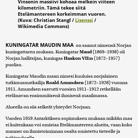
Vinsonin massiivi kohoaa melkein viiteen
kilometriin. Tämä tekee siitä
Etelämantereen korkeimman vuoren.
(Kuva: Christian Stangl /
Lisenssi
/
Wikimedia Commons)
KUNINGATAR MAUDIN MAA
on saanut nimensä Norjan
kuningattaren mukaan. Kuningatar
Maud
(1869–1938) oli
Norjan hallitsijan, kuningas
Haakon VII:n
(1872–1957)
puoliso.
Kuningatar Maudin maan nimesi kuuluisa norjalainen
tutkimusmatkailija
Roald Amundsen
(1872–1928) vuonna
1911. Amundsen saavutti vuosien 1911–1912 retkellään
etelänavan ensimmäisenä ihmisenä maailmassa.
Alueella on siis selkeät yhteydet Norjaan.
Vuoden 1959 Antarktiksen sopimuksen mukaan mikään maa
ei kuitenkaan voi omistaa Etelämantereen alueita, vaan koko
manner on ihmistoiminnan osalta omistettu tieteelle ja
tutkimukselle.