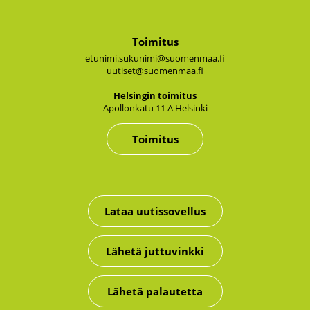
Toimitus
etunimi.sukunimi@suomenmaa.fi
uutiset@suomenmaa.fi
Hel­sin­gin toi­mi­tus
Apol­lon­ka­tu 11 A Hel­sin­ki
Toimitus
Lataa uutissovellus
Lähetä juttuvinkki
Lähetä palautetta