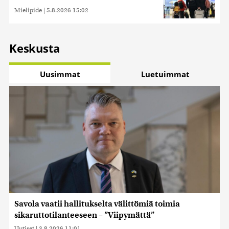
Mielipide
|
5.8.2026 15:02
Keskusta
Uusimmat
Luetuimmat
Savola vaatii hallitukselta välittömiä toimia
sikaruttotilanteeseen – ”Viipymättä”
Uutiset
|
3.8.2026 11:01