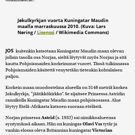
Jøkulkyrkjan vuorta Kuningatar Maudin
maalla marraskuussa 2010. (Kuva: Lars
Nøring /
Lisenssi
/ Wikimedia Commons)
JOS
kuitenkin katsotaan Kuningatar Maudin maan olevan
jollain tasolla osa Norjaa, sieltä löytyvät myös Norjan ja sitä
kautta Pohjoismaiden korkeimmat vuoret. Tässä tulkinnassa
Pohjoismaiden käsitettä venytetään tietenkin kohtalaisen
paljon.
Korkein maan muodostelma alueella on 3148 metriä korkea
Jøkulkyrkja, ”jäätikkökirkko”. Se sijaitsee Prinsessa Astridin
rannikolla Kuningatar Maudin maan pohjoisosassa. Alue
löytyy Etelä-Afrikasta katsoen suoraan etelästä.
Norjan prinsessa
Astrid
(s. 1932) sai nimikkoalueensa
syntymänsä aikaan. Hän on kuningas
Olavi V:n
tytär ja
vanhin elossa oleva Britannian kuningatar
Victorian