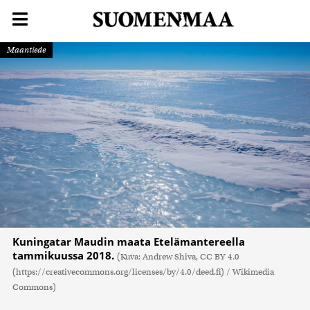
Maantiede
Kuningatar Maudin maata Etelämantereella
tammikuussa 2018.
(Kuva: Andrew Shiva, CC BY 4.0
(https://creativecommons.org/licenses/by/4.0/deed.fi) / Wikimedia
Commons)