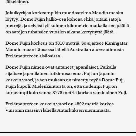
jälkeläinen.
Jøkulkyrkjaa korkeampikin muodostelma Maudin maalta
löytyy. Dome Fujin kallio-osa kohoaa ehkä joitain satoja
metrejä, ja selvästi yli kolmen kilometrin matkalla sen päällä
on satojen tuhansien vuosien aikana kertynyttä jäätä.
Dome Fujin korkeus on 3810 metriä. Se sijaitsee Kuningatar
Maudin maan itäosassa lähellä Australian aluevaatimusta
Etelämantereen sisäosissa.
Dome Fujin nimen ovat antaneet japanilaiset. Paikalla
sijaitsee japanilainen tutkimusasema. Fuji on Japanin
korkein vuori, ja sen mukaan on nimetty myös Dome Fuji,
Fujin kupoli. Mielenkiintoista on, että uudempi Fuji on
korkeampi kuin vanha 3776 metriä korkea varsinainen Fuji.
Etelämantereen korkein vuori on 4892 metriä korkea
Vinsonin massiivi lähellä Antarktiksen niemimaata.