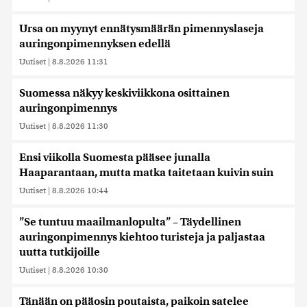
Ursa on myynyt ennätysmäärän pimennyslaseja
auringonpimennyksen edellä
Uutiset
|
8.8.2026 11:31
Suomessa näkyy keskiviikkona osittainen
auringonpimennys
Uutiset
|
8.8.2026 11:30
Ensi viikolla Suomesta pääsee junalla
Haaparantaan, mutta matka taitetaan kuivin suin
Uutiset
|
8.8.2026 10:44
”Se tuntuu maailmanlopulta” – Täydellinen
auringonpimennys kiehtoo turisteja ja paljastaa
uutta tutkijoille
Uutiset
|
8.8.2026 10:30
Tänään on pääosin poutaista, paikoin satelee