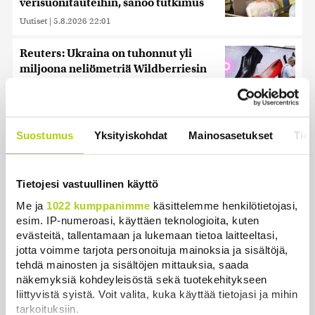
verisuonitauteihin, sanoo tutkimus
Uutiset
|
5.8.2026 22:01
Reuters: Ukraina on tuhonnut yli
miljoona neliömetriä Wildberriesin
varastotilaa
Uutiset
|
7.8.2026 21:55
Oletko ihmetellyt peilejä
Suostumus
Yksityiskohdat
Mainosasetukset
Tiet
ikkunankarmeissa? Tällainen oli
1800-luvun ”sosiaalinen media”
Tietojesi vastuullinen käyttö
Uutiset
|
5.8.2026 21:45
Me ja
1022 kumppanimme
käsittelemme henkilötietojasi,
Poliisi tutkii useita seksuaalirikoksia
esim. IP-numeroasi, käyttäen teknologioita, kuten
Turussa – kohdistuneet sattumalta
evästeitä, tallentamaan ja lukemaan tietoa laitteeltasi,
valikoituihin naisiin
jotta voimme tarjota personoituja mainoksia ja sisältöjä,
tehdä mainosten ja sisältöjen mittauksia, saada
Uutiset
|
7.8.2026 10:55
näkemyksiä kohdeyleisöstä sekä tuotekehitykseen
liittyvistä syistä. Voit valita, kuka käyttää tietojasi ja mihin
Keskustan Siika-aho kertoo, mikä
tarkoituksiin.
hänestä on Ylen gallupin todellinen