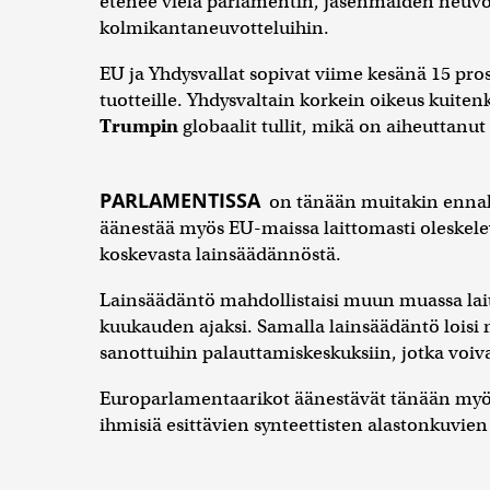
etenee vielä parlamentin, jäsenmaiden neuvo
kolmikantaneuvotteluihin.
EU ja Yhdysvallat sopivat viime kesänä 15 pros
tuotteille. Yhdysvaltain korkein oikeus kuite
Trumpin
globaalit tullit, mikä on aiheuttanu
PARLAMENTISSA
on tänään muitakin ennak
äänestää myös EU-maissa laittomasti oleskel
koskevasta lainsäädännöstä.
Lainsäädäntö mahdollistaisi muun muassa lai
kuukauden ajaksi. Samalla lainsäädäntö loisi 
sanottuihin palauttamiskeskuksiin, jotka voiva
Europarlamentaarikot äänestävät tänään myös 
ihmisiä esittävien synteettisten alastonkuvien