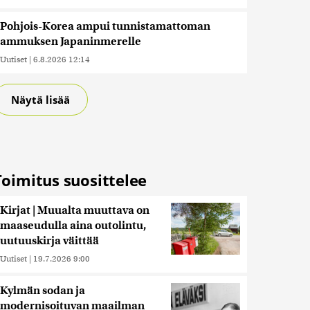
Pohjois-Korea ampui tunnistamattoman
ammuksen Japaninmerelle
Uutiset
|
6.8.2026 12:14
Näytä lisää
Toimitus suosittelee
Kirjat | Muualta muuttava on
maaseudulla aina outolintu,
uutuuskirja väittää
Uutiset
|
19.7.2026 9:00
Kylmän sodan ja
modernisoituvan maailman