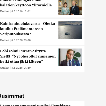
Ruotsin kuningas vihkii
kalatien käyttöön Ylitorniolla
Uutiset
|
4.8.2026 11:02
Kuin kauhuelokuvasta – Oletko
kuullut Etelämantereen
Veriputouksesta?
Uutiset
|
5.8.2026 23:00
Lohi roimi Purran esitystä
Ylellä: ”Nyt olisi ollut viimeinen
hetki ottaa järki käteen”
Uutiset
|
5.8.2026 14:40
Uusimmat