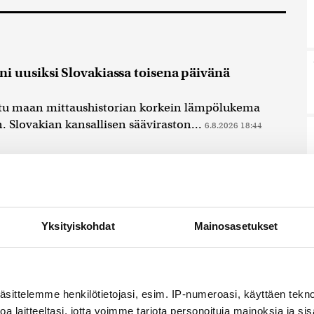
 uusiksi Slovakiassa toisena päivänä
ttu maan mittaushistorian korkein lämpölukema
. Slovakian kansallisen sääviraston...
6.8.2026 18:44
teriön leikkausehdotus voi pidentää Kelan
mintamenoihin on tulossa säästöjä ensi vuodelle
Yksityiskohdat
Mainosasetukset
edustelun mukaan Venäjä harkitsee
aan
ustelun mukaan Venäjä harkitsee hyökkäyksiä Baltian
äsittelemme henkilötietojasi, esim. IP-numeroasi, käyttäen teknol
tuuriin. Asiasta raportoi liettualainen uutissivusto...
a laitteeltasi, jotta voimme tarjota personoituja mainoksia ja sis