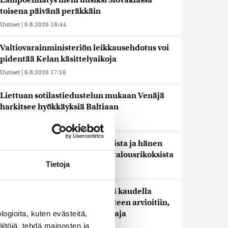
Lämpöennätys meni uusiksi Slovakiassa
toisena päivänä peräkkäin
Uutiset
|
6.8.2026 18:44
Valtiovarainministeriön leikkausehdotus voi
pidentää Kelan käsittelyaikoja
Uutiset
|
6.8.2026 17:16
Liettuan sotilastiedustelun mukaan Venäjä
harkitsee hyökkäyksiä Baltiaan
Uutiset
|
6.8.2026 17:12
Ex-kansanedustaja Ano Turtiaista ja hänen
vaimoaan syytetään törkeistä talousrikoksista
Tietoja
Uutiset
|
6.8.2026 16:45
Hallitus nostaa alijäämän tällä kaudella
selvästi isommaksi kuin etukäteen arvioitiin,
huomauttaa politiikan vaikuttaja
ogioita, kuten evästeitä,
ältöjä, tehdä mainosten ja
Uutiset
|
6.8.2026 16:20