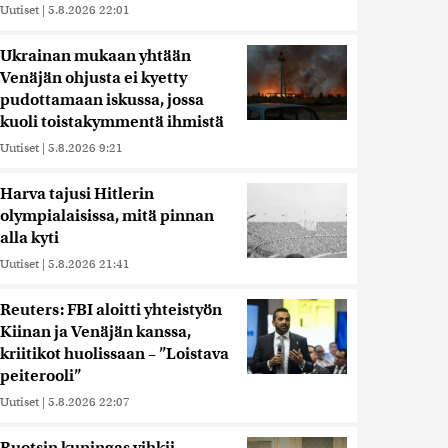
Uutiset
|
5.8.2026 22:01
Ukrainan mukaan yhtään
Venäjän ohjusta ei kyetty
pudottamaan iskussa, jossa
kuoli toistakymmentä ihmistä
Uutiset
|
5.8.2026 9:21
Harva tajusi Hitlerin
olympialaisissa, mitä pinnan
alla kyti
Uutiset
|
5.8.2026 21:41
Reuters: FBI aloitti yhteistyön
Kiinan ja Venäjän kanssa,
kriitikot huolissaan – ”Loistava
peiterooli”
Uutiset
|
5.8.2026 22:07