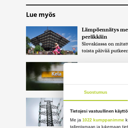
Lue myös
Lämpöennätys meni
peräkkäin
Slovakiassa on mita
toista päivää putkeen
Valtiovarainminis
käsittelyaikoja
Valtionhallinnon toi
6.8.2026 17:16
Suostumus
Liettuan sotilasti
hyökkäyksiä Balti
Tietojesi vastuullinen käyttö
Liettuan sotilastied
Me ja
1022 kumppanimme
k
kriittiseen infrastruk
tallentamaan ja lukemaan tieto