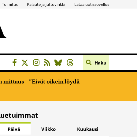
Toimitus
Palaute ja juttuvinkki
Lataa uutissovellus
Haku
 mittaus – ”Eivät oikein löydä
Luetuimmat
Päivä
Viikko
Kuukausi