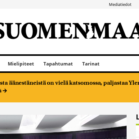
Mediatiedot
Mielipiteet
Tapahtumat
Tarinat
ta äänestäneistä on vielä katsomossa, paljastaa Ylen
ää