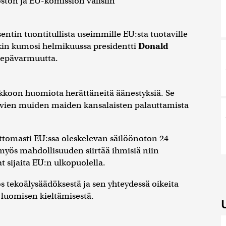
ston ja EU-komission välisiin
entin tuontitullista useimmille EU:sta tuotaville
nkin kumosi helmikuussa presidentti
Donald
t epävarmuutta.
koon huomiota herättäneitä äänestyksiä. Se
evien muiden maiden kansalaisten palauttamista
ttomasti EU:ssa oleskelevan säilöönoton 24
myös mahdollisuuden siirtää ihmisiä niin
t sijaita EU:n ulkopuolella.
tekoälysäädöksestä ja sen yhteydessä oikeita
 luomisen kieltämisestä.