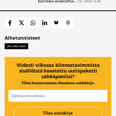
Kurvinen muistuttaa...
24.7.2026 12:48
Aihetunnisteet
Jani Kurvinen
Viidesti viikossa kiinnostavimmista
sisällöistä koostettu uutispaketti
sähköpostiisi?
Tilaa Suomenmaan ilmainen uutiskirje.