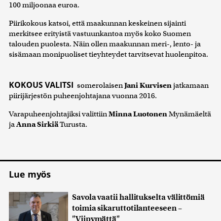
100 miljoonaa euroa.
Piirikokous katsoi, että maakunnan keskeinen sijainti
merkitsee erityistä vastuunkantoa myös koko Suomen
talouden puolesta. Näin ollen maakunnan meri-, lento- ja
sisämaan monipuoliset tieyhteydet tarvitsevat huolenpitoa.
KOKOUS VALITSI
somerolaisen
Jani Kurvisen
jatkamaan
piirijärjestön puheenjohtajana vuonna 2016.
Varapuheenjohtajiksi valittiin
Minna Luotonen
Mynämäeltä
ja
Anna Sirkiä
Turusta.
Lue myös
Savola vaatii hallitukselta välittömiä
toimia sikaruttotilanteeseen –
"Viipymättä"