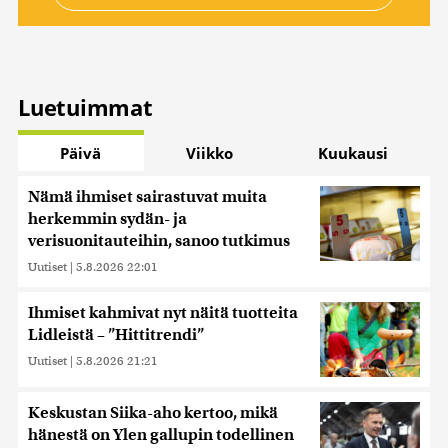
Luetuimmat
Päivä
Viikko
Kuukausi
Nämä ihmiset sairastuvat muita
herkemmin sydän- ja
verisuonitauteihin, sanoo tutkimus
Uutiset
|
5.8.2026 22:01
Ihmiset kahmivat nyt näitä tuotteita
Lidleistä – ”Hittitrendi”
Uutiset
|
5.8.2026 21:21
Keskustan Siika-aho kertoo, mikä
hänestä on Ylen gallupin todellinen