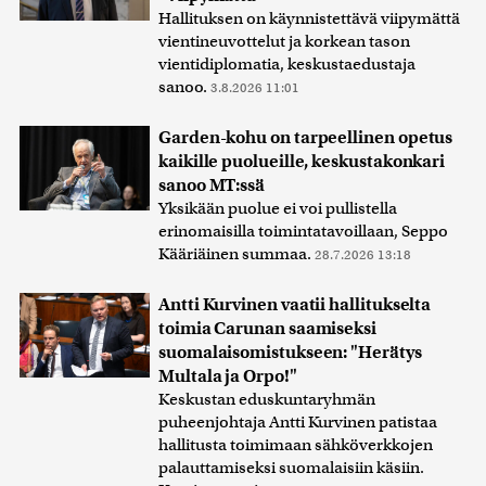
Hallituksen on käynnistettävä viipymättä
vientineuvottelut ja korkean tason
vientidiplomatia, keskustaedustaja
sanoo.
3.8.2026 11:01
Garden-kohu on tarpeellinen opetus
kaikille puolueille, keskustakonkari
sanoo MT:ssä
Yksikään puolue ei voi pullistella
erinomaisilla toimintatavoillaan, Seppo
Kääriäinen summaa.
28.7.2026 13:18
Antti Kurvinen vaatii hallitukselta
toimia Carunan saamiseksi
suomalaisomistukseen: "Herätys
Multala ja Orpo!"
Keskustan eduskuntaryhmän
puheenjohtaja Antti Kurvinen patistaa
hallitusta toimimaan sähköverkkojen
palauttamiseksi suomalaisiin käsiin.