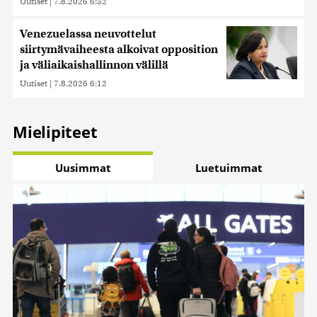
Uutiset
|
7.8.2026 6:52
Venezuelassa neuvottelut
siirtymävaiheesta alkoivat opposition
ja väliaikaishallinnon välillä
Uutiset
|
7.8.2026 6:12
Mielipiteet
Uusimmat
Luetuimmat