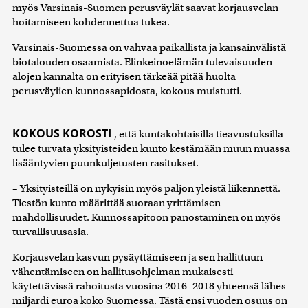
myös Varsinais-Suomen perusväylät saavat korjausvelan
hoitamiseen kohdennettua tukea.
Varsinais-Suomessa on vahvaa paikallista ja kansainvälistä
biotalouden osaamista. Elinkeinoelämän tulevaisuuden
alojen kannalta on erityisen tärkeää pitää huolta
perusväylien kunnossapidosta, kokous muistutti.
KOKOUS KOROSTI
, että kuntakohtaisilla tieavustuksilla
tulee turvata yksityisteiden kunto kestämään muun muassa
lisääntyvien puunkuljetusten rasitukset.
– Yksityisteillä on nykyisin myös paljon yleistä liikennettä.
Tiestön kunto määrittää suoraan yrittämisen
mahdollisuudet. Kunnossapitoon panostaminen on myös
turvallisuusasia.
Korjausvelan kasvun pysäyttämiseen ja sen hallittuun
vähentämiseen on hallitusohjelman mukaisesti
käytettävissä rahoitusta vuosina 2016–2018 yhteensä lähes
miljardi euroa koko Suomessa. Tästä ensi vuoden osuus on