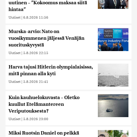
uutinen – ”Kokoomus maksaa siitä
hintaa”
Uutiset
|
6.8.2026 11:56
Murska-arvio: Nato on
vuosikymmenen jäljessä Venäjän
suorituskyvystä
Uutiset
|
5.8.2026 22:15
Harva tajusi Hitlerin olympialaisissa,
mitä pinnan alla kyti
Uutiset
|
5.8.2026 21:41
Kuin kauhuelokuvasta – Oletko
kuullut Etelämantereen
Veriputouksesta?
Uutiset
|
5.8.2026 23:00
Miksi Ruotsin Daniel on pelkkä