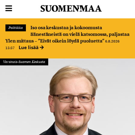
Iso osa keskustaa ja kokoomusta
Politiikka
äänestäneistä on vielä katsomossa, paljastaa
Ylen mittaus – ”Eivät oikein löydä puoluetta”
6.8.2026
Lue lisää
15:57
Varsinais-Suomen Keskusta