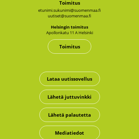
Toimitus
etunimi.sukunimi@suomenmaa.fi
uutiset@suomenmaa.fi
Hel­sin­gin toi­mi­tus
Apol­lon­ka­tu 11 A Hel­sin­ki
Toimitus
Lataa uutissovellus
Lähetä juttuvinkki
Lähetä palautetta
Mediatiedot