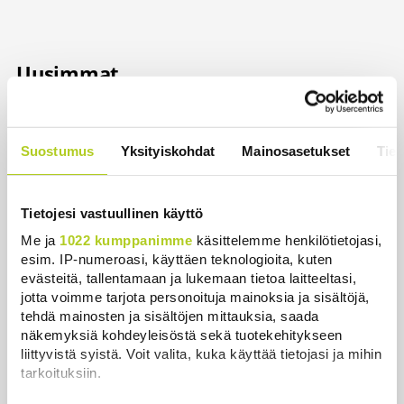
Uusimmat
Thaimaassa kouluampuminen lähellä Bangkokia
Uutiset
|
7.8.2026 8:03
Suostumus
Yksityiskohdat
Mainosasetukset
Tiet
Meta määrättiin maksamaan lapsille aiheutuneiden
somehaittojen vuoksi puoli miljardia dollaria
Tietojesi vastuullinen käyttö
Uutiset
|
7.8.2026 6:52
Me ja
1022 kumppanimme
käsittelemme henkilötietojasi,
esim. IP-numeroasi, käyttäen teknologioita, kuten
Venezuelassa neuvottelut siirtymävaiheesta
evästeitä, tallentamaan ja lukemaan tietoa laitteeltasi,
alkoivat opposition ja väliaikaishallinnon välillä
jotta voimme tarjota personoituja mainoksia ja sisältöjä,
Uutiset
|
7.8.2026 6:12
tehdä mainosten ja sisältöjen mittauksia, saada
näkemyksiä kohdeyleisöstä sekä tuotekehitykseen
Toistakymmentä siviiliä haavoittui huthien iskussa
liittyvistä syistä. Voit valita, kuka käyttää tietojasi ja mihin
Saudi-Arabiaan
tarkoituksiin.
Uutiset
|
7.8.2026 5:48