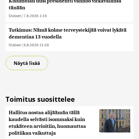
Kolumbian uusi presidentti vannoo virkavalansa
tänään
Uutiset
|
7.8.2026 1:16
Tutkimus: Nämä kolme terveystekijää voivat lykätä
dementiaa 13 vuodella
Uutiset
|
6.8.2026 21:50
Näytä lisää
Toimitus suosittelee
Hallitus nostaa alijäämän tällä
kaudella selvästi isommaksi kuin
etukäteen arvioitiin, huomauttaa
politiikan vaikuttaja