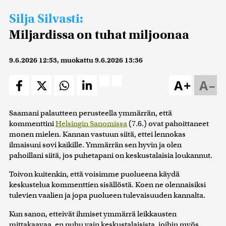
Silja Silvasti:
Miljardissa on tuhat miljoonaa
9.6.2026 12:53
, muokattu
9.6.2026 13:36
A+
A–
Saamani palautteen perusteella ymmärrän, että
kommenttini
Helsingin Sanomissa
(7.6.) ovat pahoittaneet
monen mielen. Kannan vastuun siitä, ettei lennokas
ilmaisuni sovi kaikille. Ymmärrän sen hyvin ja olen
pahoillani siitä, jos puhetapani on keskustalaisia loukannut.
Toivon kuitenkin, että voisimme puolueena käydä
keskustelua kommenttien sisällöstä. Koen ne olennaisiksi
tulevien vaalien ja jopa puolueen tulevaisuuden kannalta.
Kun sanon, etteivät ihmiset ymmärrä leikkausten
mittakaavaa, en puhu vain keskustalaisista, joihin myös