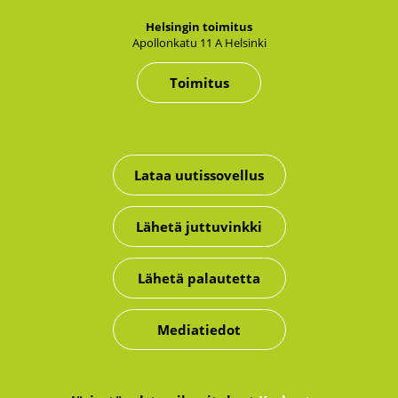
Hel­sin­gin toi­mi­tus
Apol­lon­ka­tu 11 A Hel­sin­ki
Toimitus
Lataa uutissovellus
Lähetä juttuvinkki
Lähetä palautetta
Mediatiedot