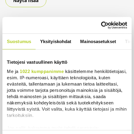
Näytä lisää
Uusimmat
Kuin kauhuelokuvasta – Oletko kuullut
Etelämantereen Veriputouksesta?
Suostumus
Yksityiskohdat
Mainosasetukset
Tiet
Uutiset
|
5.8.2026 23:00
Tiedätkö milloin ja miksi Suomessa oli aivan oma
Tietojesi vastuullinen käyttö
kalenteri?
Me ja
1022 kumppanimme
käsittelemme henkilötietojasi,
Uutiset
|
5.8.2026 22:30
esim. IP-numeroasi, käyttäen teknologioita, kuten
evästeitä, tallentamaan ja lukemaan tietoa laitteeltasi,
Murska-arvio: Nato on vuosikymmenen jäljessä
jotta voimme tarjota personoituja mainoksia ja sisältöjä,
Venäjän suorituskyvystä
tehdä mainosten ja sisältöjen mittauksia, saada
näkemyksiä kohdeyleisöstä sekä tuotekehitykseen
Uutiset
|
5.8.2026 22:15
liittyvistä syistä. Voit valita, kuka käyttää tietojasi ja mihin
tarkoituksiin.
Reuters: FBI aloitti yhteistyön Kiinan ja Venäjän
kanssa, kriitikot huolissaan – ”Loistava peiterooli”
Jos sallit, haluamme myös tehdä seuraavia:
Uutiset
|
5.8.2026 22:07