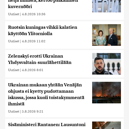
neljä ihmistä, kertoo paikallinen
kuvernööri
Uutiset
|
4.8.2026 10:36
Ruotsin kuningas vihkii kalatien
käyttöön Ylitorniolla
Uutiset
|
4.8.2026 11:02
Zelenskyi erotti Ukrainan
Yhdysvaltain-suurlähettilään
Uutiset
|
4.8.2026 8:01
Ukrainan mukaan yhtään Venäjän
ohjusta ei kyetty pudottamaan
iskussa, jossa kuoli toistakymmentä
ihmistä
Uutiset
|
5.8.2026 9:21
Sisäministeri Rantanen: Lausuntoni