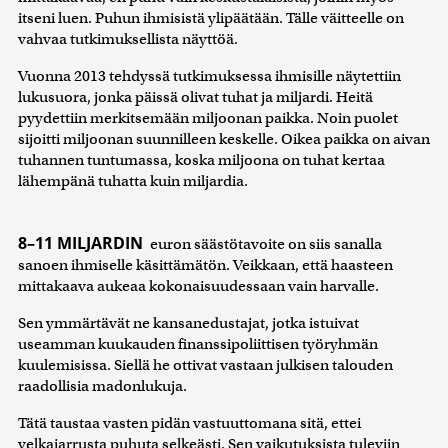
itseni luen. Puhun ihmisistä ylipäätään. Tälle väitteelle on
vahvaa tutkimuksellista näyttöä.
Vuonna 2013 tehdyssä tutkimuksessa ihmisille näytettiin
lukusuora, jonka päissä olivat tuhat ja miljardi. Heitä
pyydettiin merkitsemään miljoonan paikka. Noin puolet
sijoitti miljoonan suunnilleen keskelle. Oikea paikka on aivan
tuhannen tuntumassa, koska miljoona on tuhat kertaa
lähempänä tuhatta kuin miljardia.
8–11 MILJARDIN
euron säästötavoite on siis sanalla
sanoen ihmiselle käsittämätön. Veikkaan, että haasteen
mittakaava aukeaa kokonaisuudessaan vain harvalle.
Sen ymmärtävät ne kansanedustajat, jotka istuivat
useamman kuukauden finanssipoliittisen työryhmän
kuulemisissa. Siellä he ottivat vastaan julkisen talouden
raadollisia madonlukuja.
Tätä taustaa vasten pidän vastuuttomana sitä, ettei
velkajarrusta puhuta selkeästi. Sen vaikutuksista tuleviin