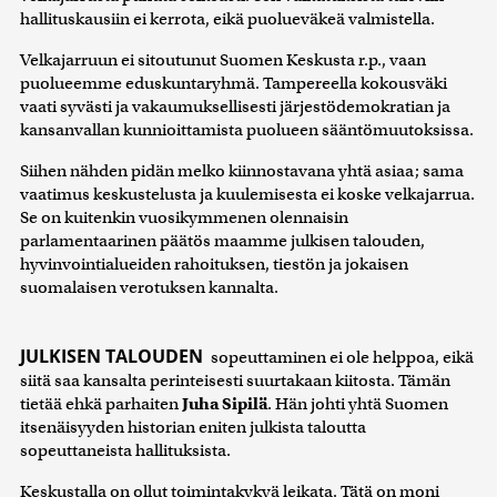
hallituskausiin ei kerrota, eikä puolueväkeä valmistella.
Velkajarruun ei sitoutunut Suomen Keskusta r.p., vaan
puolueemme eduskuntaryhmä. Tampereella kokousväki
vaati syvästi ja vakaumuksellisesti järjestödemokratian ja
kansanvallan kunnioittamista puolueen sääntömuutoksissa.
Siihen nähden pidän melko kiinnostavana yhtä asiaa; sama
vaatimus keskustelusta ja kuulemisesta ei koske velkajarrua.
Se on kuitenkin vuosikymmenen olennaisin
parlamentaarinen päätös maamme julkisen talouden,
hyvinvointialueiden rahoituksen, tiestön ja jokaisen
suomalaisen verotuksen kannalta.
JULKISEN TALOUDEN
sopeuttaminen ei ole helppoa, eikä
siitä saa kansalta perinteisesti suurtakaan kiitosta. Tämän
tietää ehkä parhaiten
Juha Sipilä
. Hän johti yhtä Suomen
itsenäisyyden historian eniten julkista taloutta
sopeuttaneista hallituksista.
Keskustalla on ollut toimintakykyä leikata. Tätä on moni