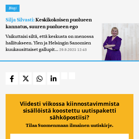
Blogi
Silja Silvasti:
Keskikokoisen puolueen
kannatus, suuren puolueen ego
Vaikuttaisi siltä, että keskusta on menossa
hallitukseen. Ylen ja Helsingin Sanomien
kuukausittaiset gallupit...
29.9.2025 12:43
Viidesti viikossa kiinnostavimmista
sisällöistä koostettu uutispaketti
sähköpostiisi?
Tilaa Suomenmaan ilmainen uutiskirje.