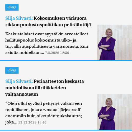
Blogi
Silja Silvasti:
Kokoomuksen värisuora
rikkoo puolustuspolitiikan pelisääntöjä
Keskustalaiset ovat syystäkin arvostelleet
hallituspuolue kokoomusta ulko- ja
turvallisuuspoliittisesta värisuorasta. Kun
asioita hoidellaan...
7.3.2026 12:50
Blogi
Silja Silvasti:
Periaatteeton keskusta
mahdollistaa ääriliikkeiden
valtaannousun
”Olen ollut syvästi pettynyt valkoiseen
maltilliseen, joka arvostaa ’järjestystä’
enemmän kuin oikeudenmukaisuutta;
joka...
12.12.2025 15:48