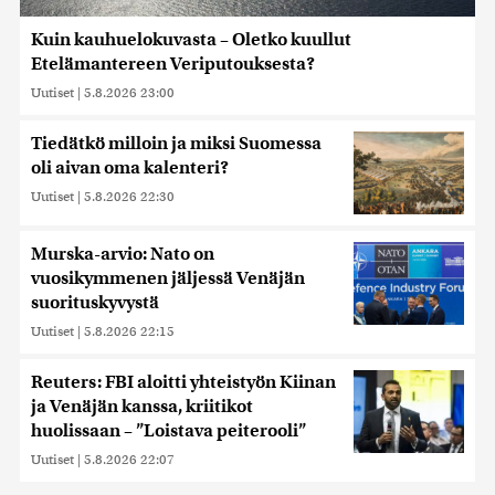
Kuin kauhuelokuvasta – Oletko kuullut
Etelämantereen Veriputouksesta?
Uutiset
|
5.8.2026 23:00
Tiedätkö milloin ja miksi Suomessa
oli aivan oma kalenteri?
Uutiset
|
5.8.2026 22:30
Murska-arvio: Nato on
vuosikymmenen jäljessä Venäjän
suorituskyvystä
Uutiset
|
5.8.2026 22:15
Reuters: FBI aloitti yhteistyön Kiinan
ja Venäjän kanssa, kriitikot
huolissaan – ”Loistava peiterooli”
Uutiset
|
5.8.2026 22:07