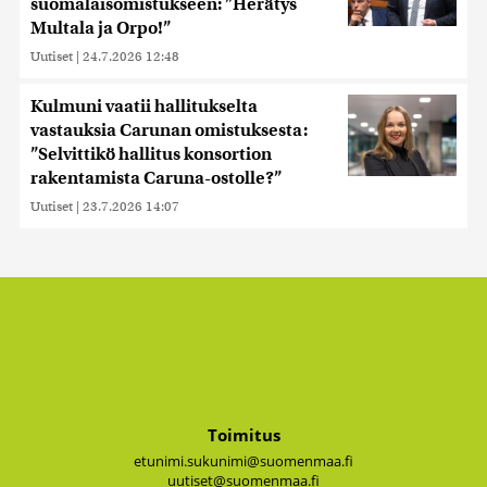
suomalaisomistukseen: ”Herätys
Multala ja Orpo!”
Uutiset
|
24.7.2026 12:48
Kulmuni vaatii hallitukselta
vastauksia Carunan omistuksesta:
”Selvittikö hallitus konsortion
rakentamista Caruna-ostolle?”
Uutiset
|
23.7.2026 14:07
Toimitus
etunimi.sukunimi@suomenmaa.fi
uutiset@suomenmaa.fi