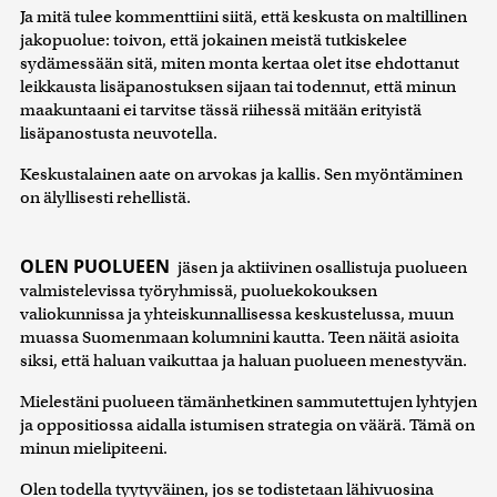
Ja mitä tulee kommenttiini siitä, että keskusta on maltillinen
jakopuolue: toivon, että jokainen meistä tutkiskelee
sydämessään sitä, miten monta kertaa olet itse ehdottanut
leikkausta lisäpanostuksen sijaan tai todennut, että minun
maakuntaani ei tarvitse tässä riihessä mitään erityistä
lisäpanostusta neuvotella.
Keskustalainen aate on arvokas ja kallis. Sen myöntäminen
on älyllisesti rehellistä.
OLEN PUOLUEEN
jäsen ja aktiivinen osallistuja puolueen
valmistelevissa työryhmissä, puoluekokouksen
valiokunnissa ja yhteiskunnallisessa keskustelussa, muun
muassa Suomenmaan kolumnini kautta. Teen näitä asioita
siksi, että haluan vaikuttaa ja haluan puolueen menestyvän.
Mielestäni puolueen tämänhetkinen sammutettujen lyhtyjen
ja oppositiossa aidalla istumisen strategia on väärä. Tämä on
minun mielipiteeni.
Olen todella tyytyväinen, jos se todistetaan lähivuosina