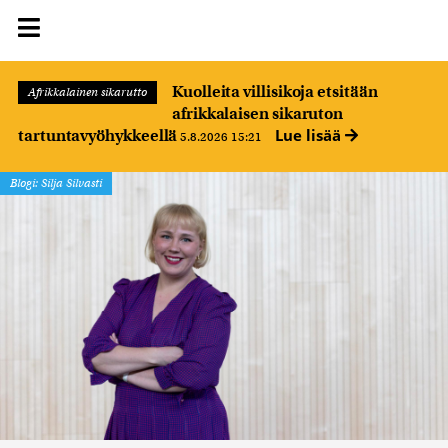
Kuolleita villisikoja etsitään
Afrikkalainen sikarutto
afrikkalaisen sikaruton
Lue lisää
tartuntavyöhykkeellä
5.8.2026 15:21
Blogi: Silja Silvasti