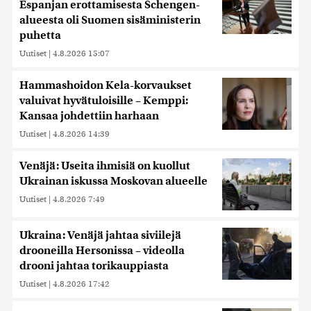
Espanjan erottamisesta Schengen-
alueesta oli Suomen sisäministerin
puhetta
Uutiset
|
4.8.2026 15:07
Hammashoidon Kela-korvaukset
valuivat hyvätuloisille – Kemppi:
Kansaa johdettiin harhaan
Uutiset
|
4.8.2026 14:39
Venäjä: Useita ihmisiä on kuollut
Ukrainan iskussa Moskovan alueelle
Uutiset
|
4.8.2026 7:49
Ukraina: Venäjä jahtaa siviilejä
drooneilla Hersonissa – videolla
drooni jahtaa torikauppiasta
Uutiset
|
4.8.2026 17:42