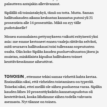
palautteen antajakin alleviivannut.
Sipilällä oli toimintakykyä, tämä on totta. Mutta. Saman
hallituskauden aikana keskustan kannatus putosi yli 21
prosentista alle 14 prosenttiin. Mikä on syy tälle
pudotukselle?
Monen suomalaisen pettymykseen vaikutti erityisesti yksi
asia: me emme kertoneet ennen vaaleja riittävän selvästi,
mitä seuraava hallituskausi toisi tullessaan sopeutusten
osalta. Olin koko Sipilän kauden puoluevaltuuston jäsen ja
muistan, minkälaista kipuilua hallituksen toimet
kenttäväessämme aiheuttivat.
TOIVOISIN
, ettemme tekisi samaa virhettä kahta kertaa.
Ensinnäkin siksi, että virheiden toistaminen on typerää.
Toiseksi siksi, ettei meillä ole siihen puolueena varaa. Sipilän
kauden lähes 10 prosenttiyksikön kannatuspudotus oli
kestettävissä, koska lähdimme siihen todella vahvasta
asemasta. Nyt tilanne on toinen.